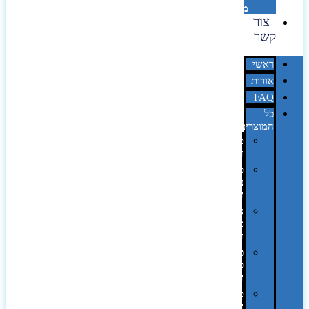
מדבקות
צור
קשר
ראשי
אודות
FAQ
כל
המוצרים
טכנולוגיה
וגאדג'טים
פנאי,
נופש
ונסיעות
סביבת
משרד
ופרימיום
כלים,
פנסים
ורכב
טקסטיל
וחורף