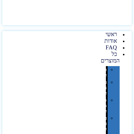
ראשי
אודות
FAQ
כל
המוצרים
טכנולוגיה
וגאדג'טים
פנאי,
נופש
ונסיעות
סביבת
משרד
ופרימיום
כלים,
פנסים
ורכב