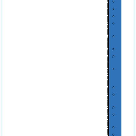
מגבות
בקבוקים
תרמי
ספלים
וכוסות
הוקרה
ואומנות
חגים
יין
ומארזים
כלי
עבודה
ופנסים
למטבח
מוצרי
עור
מחברות
מחזיקי
מפתחות
משחקים
מתנה