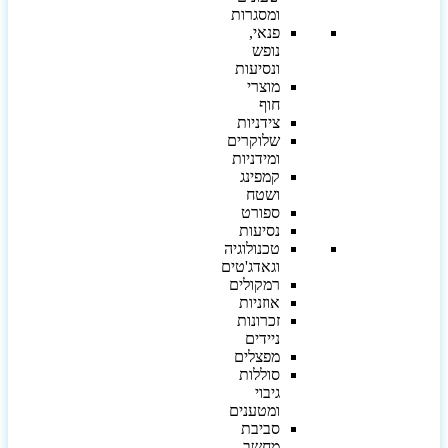
ומסגרות
פנאי,
נופש
ונסיעות
מוצרי
חוף
צידניות
שלוקרים
ומידניות
קמפינג
ושטח
ספורט
נסיעות
טכנולוגיה
וגאדג'טים
רמקולים
אוזניות
זכרונות
ניידים
מפצלים
סוללות
גיבוי
ומטענים
סביבת
מחשב