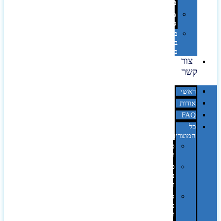
בלייזר
מהו
פנטון?
מיתוג
באמצעות
מדבקות
צור
קשר
ראשי
אודות
FAQ
כל
המוצרים
טכנולוגיה
וגאדג'טים
פנאי,
נופש
ונסיעות
סביבת
משרד
ופרימיום