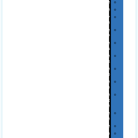
רטרו
רכב
שעונים
ומסגרות
תיקים
לכנסים
תיקי
Swiss
תיקי
גב
תיקי
טיולים
תיקי
ספורט
תיקי
צד
ומכתביות
תערוכות
וכנסים
רמקולים
סוכריות