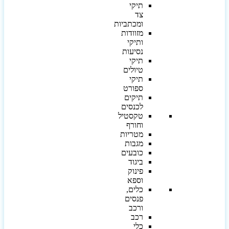
תיקי
צד
ומכתביות
מזוודות
ותיקי
נסיעות
תיקי
טיולים
תיקי
ספורט
תיקים
לכנסים
טקסטיל
וחורף
מטריות
מגבות
כובעים
ביגוד
פינוק
וספא
כלים,
פנסים
ורכב
רכב
כלי