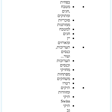
בפחית
מטבח
,חגים
ומתוקים
סוכריות
ממותגות
למטבח
חגים
יין
ומארזים
תערוכות,
כנסים
ועוד...
תערוכות
וכנסים
מחזיקי
מפתחות
משחקים
רטרו
תיקים
ומזוודות
תיקי
Swiss
תיקי
גב