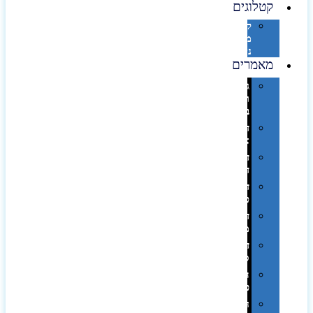
קטלוגים
קטלוג
מוצרי
נייר
מאמרים
גימורים
והשבחות
בדפוס
דפוס
אופסט
דפוס
דיגיטלי
דפוס
טמפון
דפוס
משי
דפוס
סובלימציה
הדפס
פרוצס
חריטה