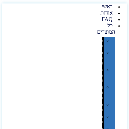
ראשי
אודות
FAQ
כל
המוצרים
טכנולוגיה
וגאדג'טים
פנאי,
נופש
ונסיעות
סביבת
משרד
ופרימיום
כלים,
פנסים
ורכב
טקסטיל
וחורף
תיקים
ומזוודות
תערוכות,