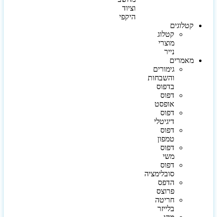
וציוד
היקפי
קטלוגים
קטלוג
מוצרי
נייר
מאמרים
גימורים
והשבחות
בדפוס
דפוס
אופסט
דפוס
דיגיטלי
דפוס
טמפון
דפוס
משי
דפוס
סובלימציה
הדפס
פרוצס
חריטה
בלייזר