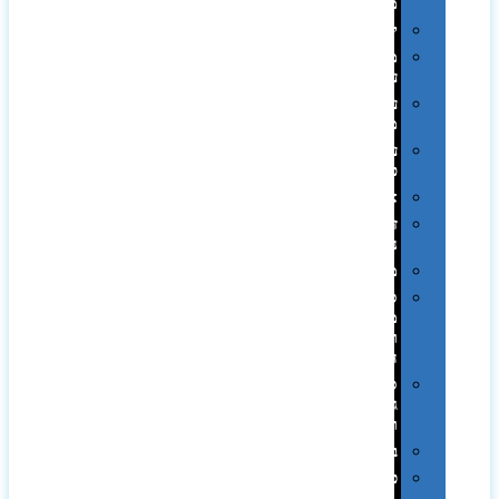
ממותגות
יודאיקה
מארזי
עטים
עטי
מתכת
עטי
פלסטיק
אוזניות
זכרונות
ניידים
מפצלים
סביבת
מחשב
וציוד
היקפי
סוללות
גיבוי
ומטענים
ביגוד
כובעים