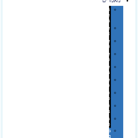
מאמרים
גימורים
והשבחות
בדפוס
דפוס
אופסט
דפוס
דיגיטלי
דפוס
טמפון
דפוס
משי
דפוס
סובלימציה
הדפס
פרוצס
חריטה
בלייזר
מהו
פנטון?
מיתוג
באמצעות