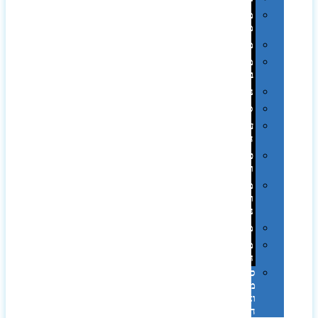
מחזיקי
מפתחות
משחקים
מתנה
בפחית
נסיעות
ספורט
על
השולחן…
פינוק
וספא
מזוודות
ותיקי
נסיעות
מטריות
מוצרי
חוף
סביבת
מחשב
וציוד
היקפי