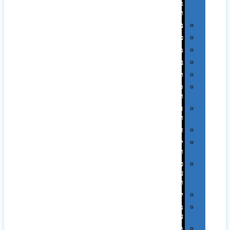
גיבוי
ומטענים
ביגוד
כובעים
מגבות
בקבוקים
תרמי
ספלים
וכוסות
הוקרה
ואומנות
חגים
יין
ומארזים
כלי
עבודה
ופנסים
למטבח
מוצרי
עור
מחברות