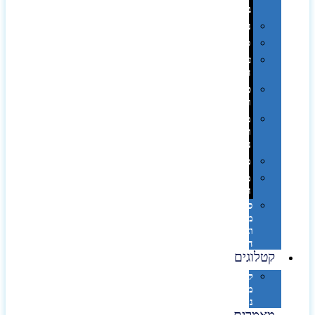
בפחית
נסיעות
ספורט
על
השולחן…
פינוק
וספא
מזוודות
ותיקי
נסיעות
מטריות
מוצרי
חוף
סביבת
מחשב
וציוד
היקפי
קטלוגים
קטלוג
מוצרי
נייר