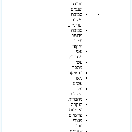
עבודה
ופנסים
סביבת
משרד
ופרימיום
סביבת
מחשב
וציוד
היקפי
עטי
פלסטיק
עטי
מתכת
יודאיקה
מארזי
עטים
על
השולחן...
מחברות
הוקרה
ואומנות
פרימיום
מוצרי
עור
שעונים