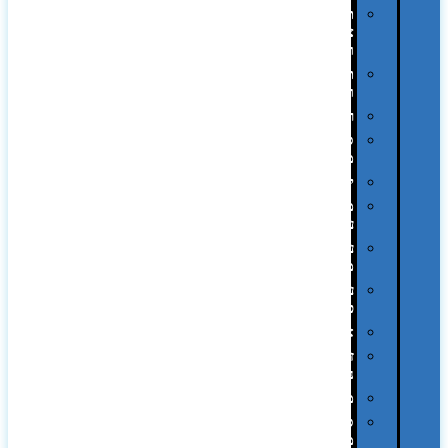
תיקי
צד
ומכתביות
תערוכות
וכנסים
רמקולים
סוכריות
ממותגות
יודאיקה
מארזי
עטים
עטי
מתכת
עטי
פלסטיק
אוזניות
זכרונות
ניידים
מפצלים
סביבת
מחשב