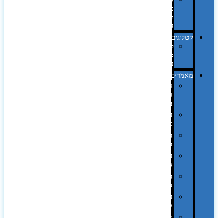
מחשב
וציוד
היקפי
קטלוגים
קטלוג
מוצרי
נייר
מאמרים
גימורים
והשבחות
בדפוס
דפוס
אופסט
דפוס
דיגיטלי
דפוס
טמפון
דפוס
משי
דפוס
סובלימציה
הדפס