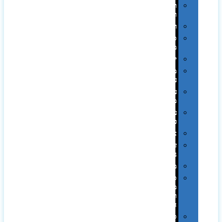
תערוכות
וכנסים
רמקולים
סוכריות
ממותגות
יודאיקה
מארזי
עטים
עטי
מתכת
עטי
פלסטיק
אוזניות
זכרונות
ניידים
מפצלים
סביבת
מחשב
וציוד
היקפי
סוללות