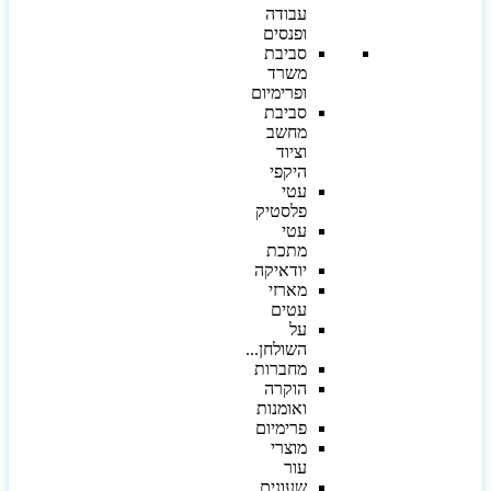
עבודה
ופנסים
סביבת
משרד
ופרימיום
סביבת
מחשב
וציוד
היקפי
עטי
פלסטיק
עטי
מתכת
יודאיקה
מארזי
עטים
על
השולחן...
מחברות
הוקרה
ואומנות
פרימיום
מוצרי
עור
שעונים