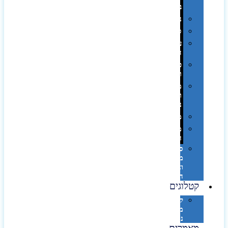
בפחית
נסיעות
ספורט
על
השולחן…
פינוק
וספא
מזוודות
ותיקי
נסיעות
מטריות
מוצרי
חוף
סביבת
מחשב
וציוד
היקפי
קטלוגים
קטלוג
מוצרי
נייר