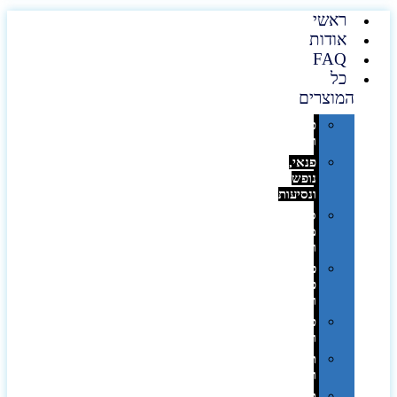
ראשי
אודות
FAQ
כל
המוצרים
טכנולוגיה
וגאדג'טים
פנאי,
נופש
ונסיעות
סביבת
משרד
ופרימיום
כלים,
פנסים
ורכב
טקסטיל
וחורף
תיקים
ומזוודות
תערוכות,