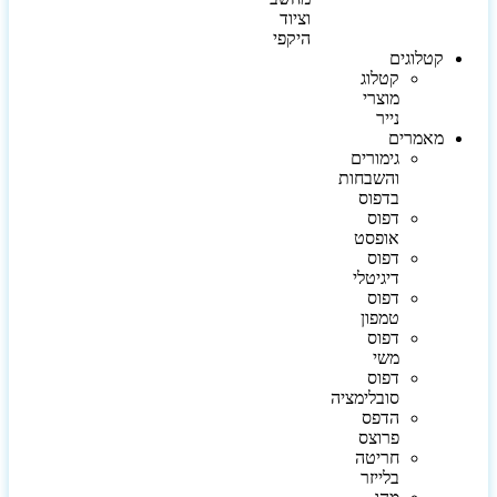
וציוד
היקפי
קטלוגים
קטלוג
מוצרי
נייר
מאמרים
גימורים
והשבחות
בדפוס
דפוס
אופסט
דפוס
דיגיטלי
דפוס
טמפון
דפוס
משי
דפוס
סובלימציה
הדפס
פרוצס
חריטה
בלייזר