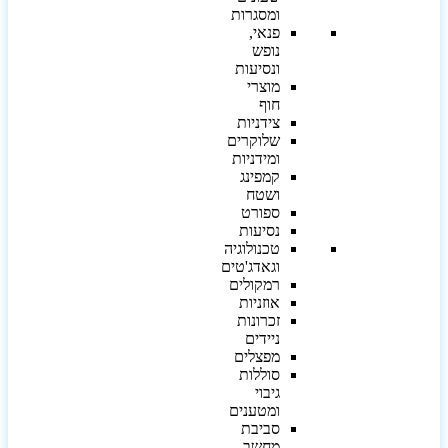
ומסגרות
פנאי,
נופש
ונסיעות
מוצרי
חוף
צידניות
שלוקרים
ומידניות
קמפינג
ושטח
ספורט
נסיעות
טכנולוגיה
וגאדג'טים
רמקולים
אוזניות
זכרונות
ניידים
מפצלים
סוללות
גיבוי
ומטענים
סביבת
מחשב