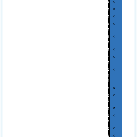
מגבות
בקבוקים
תרמי
ספלים
וכוסות
הוקרה
ואומנות
חגים
יין
ומארזים
כלי
עבודה
ופנסים
למטבח
מוצרי
עור
מחברות
מחזיקי
מפתחות
משחקים
מתנה