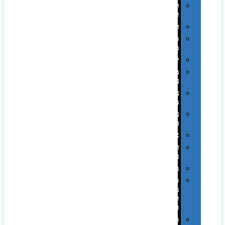
תערוכות
וכנסים
רמקולים
סוכריות
ממותגות
יודאיקה
מארזי
עטים
עטי
מתכת
עטי
פלסטיק
אוזניות
זכרונות
ניידים
מפצלים
סביבת
מחשב
וציוד
היקפי
סוללות