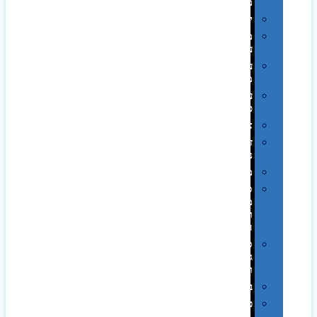
ממותגות
יודאיקה
מארזי
עטים
עטי
מתכת
עטי
פלסטיק
אוזניות
זכרונות
ניידים
מפצלים
סביבת
מחשב
וציוד
היקפי
סוללות
גיבוי
ומטענים
ביגוד
כובעים