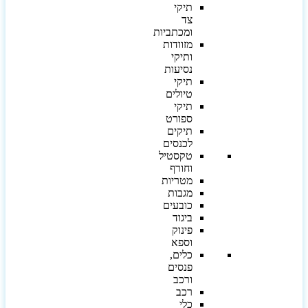
תיקי
צד
ומכתביות
מזוודות
ותיקי
נסיעות
תיקי
טיולים
תיקי
ספורט
תיקים
לכנסים
טקסטיל
וחורף
מטריות
מגבות
כובעים
ביגוד
פינוק
וספא
כלים,
פנסים
ורכב
רכב
כלי