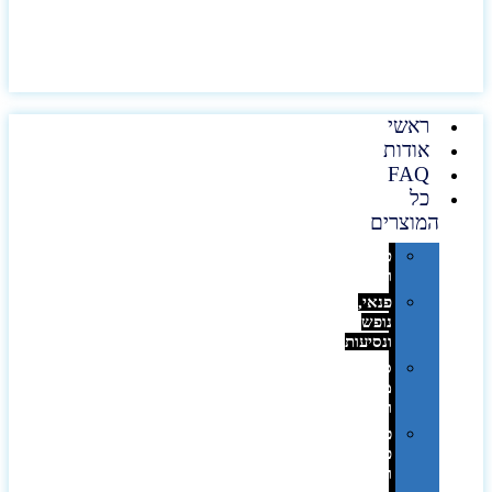
ראשי
אודות
FAQ
כל
המוצרים
טכנולוגיה
וגאדג'טים
פנאי,
נופש
ונסיעות
סביבת
משרד
ופרימיום
כלים,
פנסים
ורכב