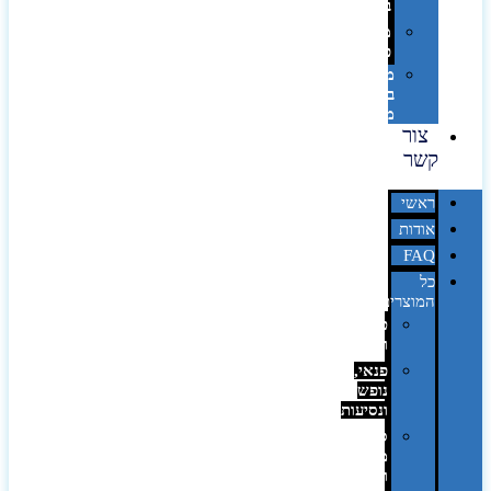
בלייזר
מהו
פנטון?
מיתוג
באמצעות
מדבקות
צור
קשר
ראשי
אודות
FAQ
כל
המוצרים
טכנולוגיה
וגאדג'טים
פנאי,
נופש
ונסיעות
סביבת
משרד
ופרימיום