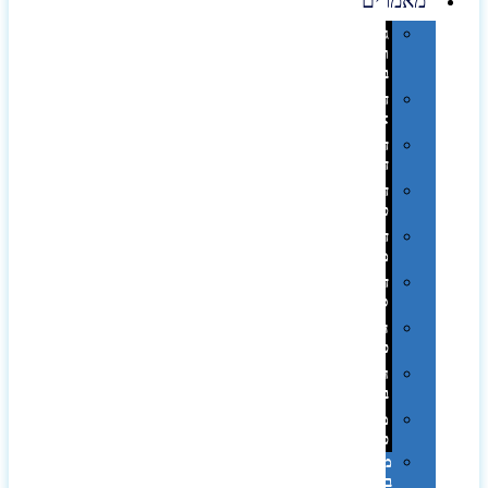
מאמרים
גימורים
והשבחות
בדפוס
דפוס
אופסט
דפוס
דיגיטלי
דפוס
טמפון
דפוס
משי
דפוס
סובלימציה
הדפס
פרוצס
חריטה
בלייזר
מהו
פנטון?
מיתוג
באמצעות