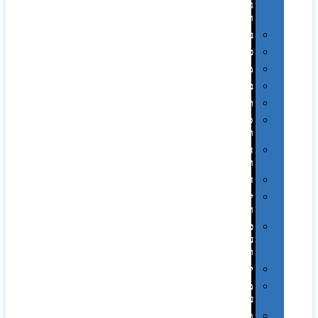
גיבוי
ומטענים
ביגוד
כובעים
מגבות
בקבוקים
תרמי
ספלים
וכוסות
הוקרה
ואומנות
חגים
יין
ומארזים
כלי
עבודה
ופנסים
למטבח
מוצרי
עור
מחברות