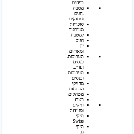
בפחית
מטבח
,חגים
ומתוקים
סוכריות
ממותגות
למטבח
חגים
יין
ומארזים
תערוכות,
כנסים
ועוד...
תערוכות
וכנסים
מחזיקי
מפתחות
משחקים
רטרו
תיקים
ומזוודות
תיקי
Swiss
תיקי
גב