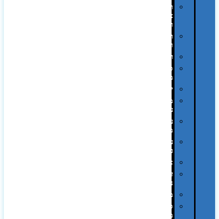
תיקי
צד
ומכתביות
תערוכות
וכנסים
רמקולים
סוכריות
ממותגות
יודאיקה
מארזי
עטים
עטי
מתכת
עטי
פלסטיק
אוזניות
זכרונות
ניידים
מפצלים
סביבת
מחשב