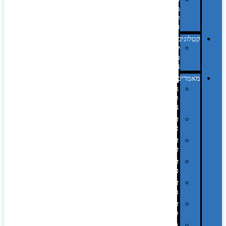
מחשב
וציוד
היקפי
קטלוגים
קטלוג
מוצרי
נייר
מאמרים
גימורים
והשבחות
בדפוס
דפוס
אופסט
דפוס
דיגיטלי
דפוס
טמפון
דפוס
משי
דפוס
סובלימציה
הדפס