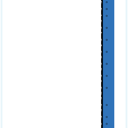
רטרו
רכב
שעונים
ומסגרות
תיקים
לכנסים
תיקי
Swiss
תיקי
גב
תיקי
טיולים
תיקי
ספורט
תיקי
צד
ומכתביות
תערוכות
וכנסים
רמקולים
סוכריות