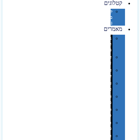
קטלוגים
קטלוג
מוצרי
נייר
מאמרים
גימורים
והשבחות
בדפוס
דפוס
אופסט
דפוס
דיגיטלי
דפוס
טמפון
דפוס
משי
דפוס
סובלימציה
הדפס
פרוצס
חריטה