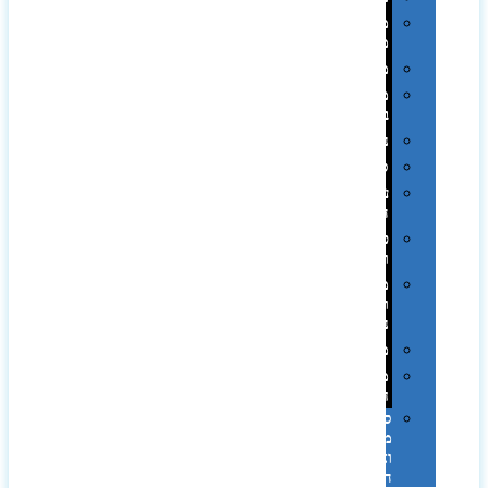
מחזיקי
מפתחות
משחקים
מתנה
בפחית
נסיעות
ספורט
על
השולחן…
פינוק
וספא
מזוודות
ותיקי
נסיעות
מטריות
מוצרי
חוף
סביבת
מחשב
וציוד
היקפי