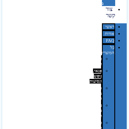
מדבקות
צור
קשר
ראשי
אודות
FAQ
כל
המוצרים
טכנולוגיה
וגאדג'טים
פנאי,
נופש
ונסיעות
סביבת
משרד
ופרימיום
כלים,
פנסים
ורכב
טקסטיל
וחורף