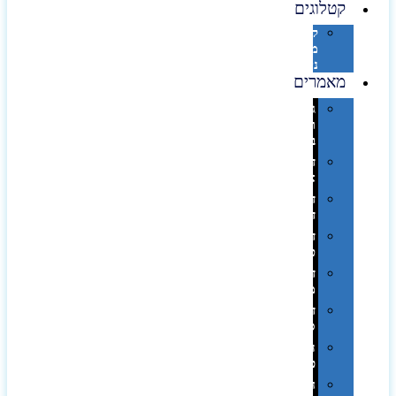
קטלוגים
קטלוג
מוצרי
נייר
מאמרים
גימורים
והשבחות
בדפוס
דפוס
אופסט
דפוס
דיגיטלי
דפוס
טמפון
דפוס
משי
דפוס
סובלימציה
הדפס
פרוצס
חריטה