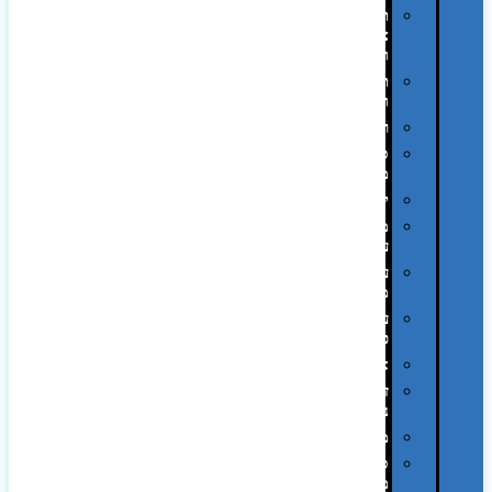
תיקי
צד
ומכתביות
תערוכות
וכנסים
רמקולים
סוכריות
ממותגות
יודאיקה
מארזי
עטים
עטי
מתכת
עטי
פלסטיק
אוזניות
זכרונות
ניידים
מפצלים
סביבת
מחשב