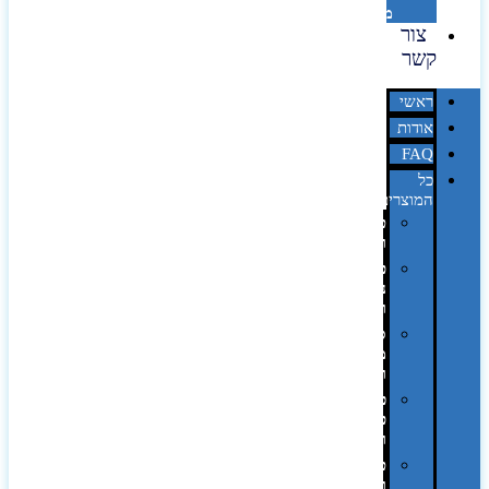
מדבקות
צור
קשר
ראשי
אודות
FAQ
כל
המוצרים
טכנולוגיה
וגאדג'טים
פנאי,
נופש
ונסיעות
סביבת
משרד
ופרימיום
כלים,
פנסים
ורכב
טקסטיל
וחורף