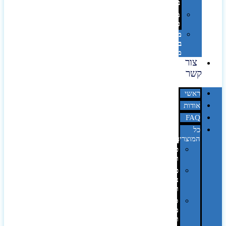
בלייזר
מהו
פנטון?
מיתוג
באמצעות
מדבקות
צור
קשר
ראשי
אודות
FAQ
כל
המוצרים
טכנולוגיה
וגאדג'טים
פנאי,
נופש
ונסיעות
סביבת
משרד
ופרימיום