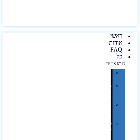
ראשי
אודות
FAQ
כל
המוצרים
טכנולוגיה
וגאדג'טים
פנאי,
נופש
ונסיעות
סביבת
משרד
ופרימיום
כלים,
פנסים
ורכב