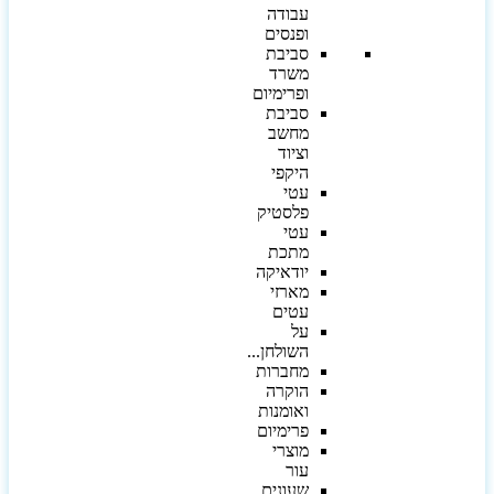
עבודה
ופנסים
סביבת
משרד
ופרימיום
סביבת
מחשב
וציוד
היקפי
עטי
פלסטיק
עטי
מתכת
יודאיקה
מארזי
עטים
על
השולחן...
מחברות
הוקרה
ואומנות
פרימיום
מוצרי
עור
שעונים