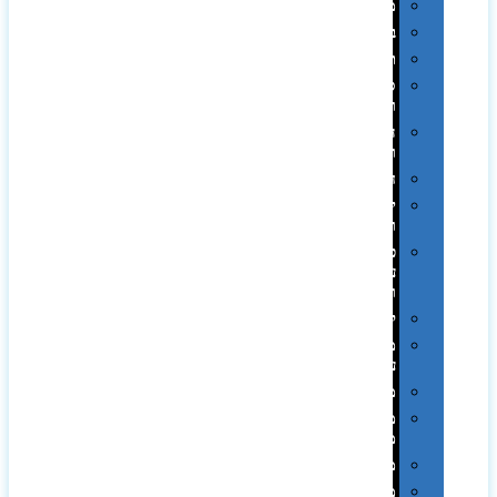
מגבות
בקבוקים
תרמי
ספלים
וכוסות
הוקרה
ואומנות
חגים
יין
ומארזים
כלי
עבודה
ופנסים
למטבח
מוצרי
עור
מחברות
מחזיקי
מפתחות
משחקים
מתנה