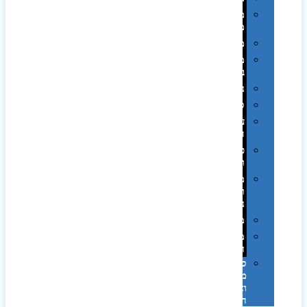
מחזיקי
מפתחות
משחקים
מתנה
בפחית
נסיעות
ספורט
על
השולחן…
פינוק
וספא
מזוודות
ותיקי
נסיעות
מטריות
מוצרי
חוף
סביבת
מחשב
וציוד
היקפי