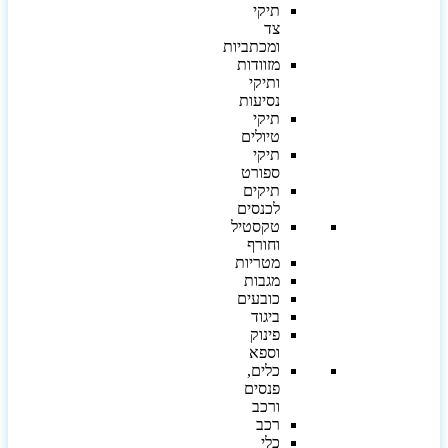
תיקי
צד
ומכתביות
מזוודות
ותיקי
נסיעות
תיקי
טיולים
תיקי
ספורט
תיקים
לכנסים
טקסטיל
וחורף
מטריות
מגבות
כובעים
ביגוד
פינוק
וספא
כלים,
פנסים
ורכב
רכב
כלי