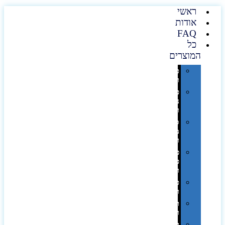
ראשי
אודות
FAQ
כל
המוצרים
טכנולוגיה
וגאדג'טים
פנאי,
נופש
ונסיעות
סביבת
משרד
ופרימיום
כלים,
פנסים
ורכב
טקסטיל
וחורף
תיקים
ומזוודות
תערוכות,