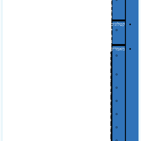
מחשב
וציוד
היקפי
קטלוגים
קטלוג
מוצרי
נייר
מאמרים
גימורים
והשבחות
בדפוס
דפוס
אופסט
דפוס
דיגיטלי
דפוס
טמפון
דפוס
משי
דפוס
סובלימציה
הדפס