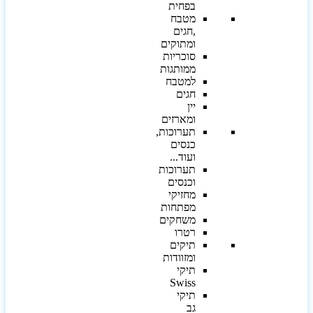
בפחית
מטבח
,חגים
ומתוקים
סוכריות
ממותגות
למטבח
חגים
יין
ומארזים
תערוכות,
כנסים
ועוד...
תערוכות
וכנסים
מחזיקי
מפתחות
משחקים
רטרו
תיקים
ומזוודות
תיקי
Swiss
תיקי
גב