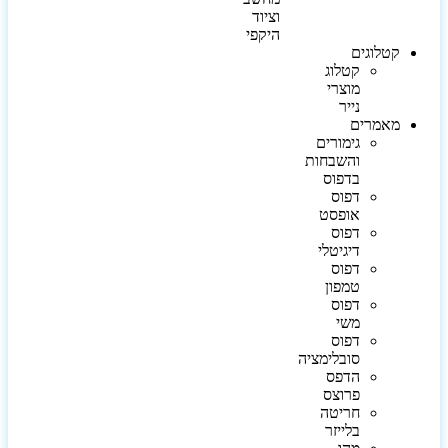
וציוד
היקפי
קטלוגים
קטלוג
מוצרי
נייר
מאמרים
גימורים
והשבחות
בדפוס
דפוס
אופסט
דפוס
דיגיטלי
דפוס
טמפון
דפוס
משי
דפוס
סובלימציה
הדפס
פרוצס
חריטה
בלייזר