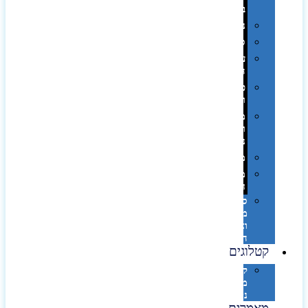
בפחית
נסיעות
ספורט
על
השולחן…
פינוק
וספא
מזוודות
ותיקי
נסיעות
מטריות
מוצרי
חוף
סביבת
מחשב
וציוד
היקפי
קטלוגים
קטלוג
מוצרי
נייר