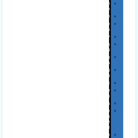
תערוכות
וכנסים
רמקולים
סוכריות
ממותגות
יודאיקה
מארזי
עטים
עטי
מתכת
עטי
פלסטיק
אוזניות
זכרונות
ניידים
מפצלים
סביבת
מחשב
וציוד
היקפי
סוללות