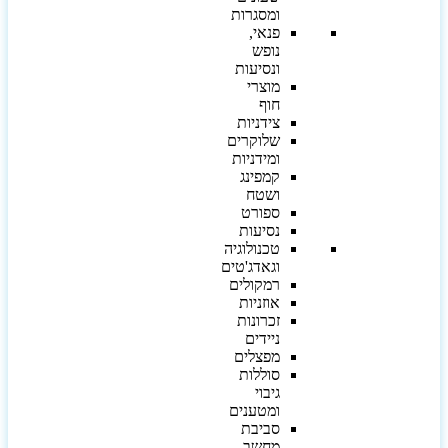
ומסגרות
פנאי,
נופש
ונסיעות
מוצרי
חוף
צידניות
שלוקרים
ומידניות
קמפינג
ושטח
ספורט
נסיעות
טכנולוגיה
וגאדג'טים
רמקולים
אוזניות
זכרונות
ניידים
מפצלים
סוללות
גיבוי
ומטענים
סביבת
מחשב