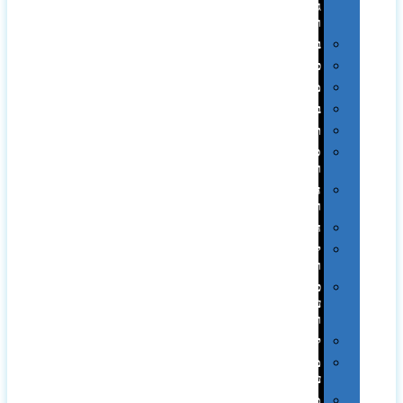
גיבוי
ומטענים
ביגוד
כובעים
מגבות
בקבוקים
תרמי
ספלים
וכוסות
הוקרה
ואומנות
חגים
יין
ומארזים
כלי
עבודה
ופנסים
למטבח
מוצרי
עור
מחברות