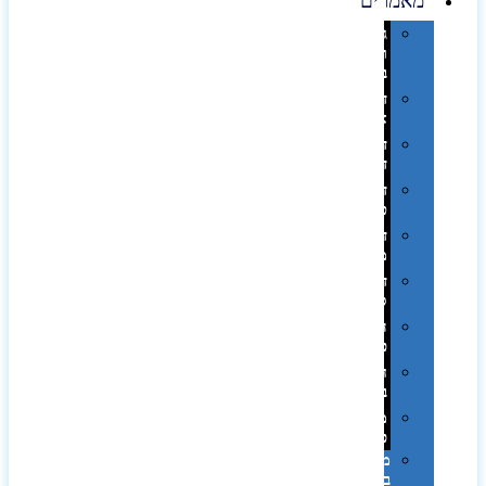
מאמרים
גימורים
והשבחות
בדפוס
דפוס
אופסט
דפוס
דיגיטלי
דפוס
טמפון
דפוס
משי
דפוס
סובלימציה
הדפס
פרוצס
חריטה
בלייזר
מהו
פנטון?
מיתוג
באמצעות