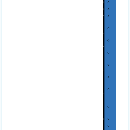
רטרו
רכב
שעונים
ומסגרות
תיקים
לכנסים
תיקי
Swiss
תיקי
גב
תיקי
טיולים
תיקי
ספורט
תיקי
צד
ומכתביות
תערוכות
וכנסים
רמקולים
סוכריות