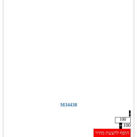
M34438
-
100
+
הוסף להצעת מחיר