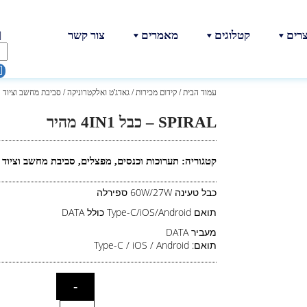
צרים
קטלוגים
מאמרים
צור קשר
עמוד הבית
/
קידום מכירות
/
גאדג'ט ואלקטרוניקה
/
סביבת מחשב וציוד ה
SPIRAL – כבל 4IN1 מהיר
קטגוריה:
תערוכות וכנסים
,
מפצלים
,
סביבת מחשב וציוד 
כבל טעינה 60W/27W ספירלה
תואם Type-C/iOS/Android כולל DATA
מעביר DATA
תואם: Type-C / iOS / Android
-