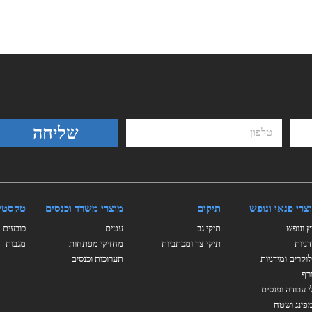
שליחה
צרי פנאי ונופש
תיקים
מוצרי משרד וכנסים
טקסטי
ץ ונופש
תיקי גב
עטים
כובעים
דניות
תיקי צד ומכתביות
מחזיקי מפתחות
מגבות
וקרים ומידניות
תערוכות וכנסים
רף
י עבודה ופנסים
פינג ושטח