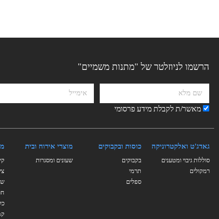
הרשמו לניוזלטר של "מתנות משמיים"
מאשר/ת לקבלת מידע פרסומי
גאדג'ט ואלקטרוניקה
כוסות ובקבוקים
מוצרי אירוח ובית
מו
סוללות גיבוי ומטענים
בקבוקים
שעונים ומסגרות
קי
רמקולים
תרמי
צי
ספלים
של
חו
כל
קמ