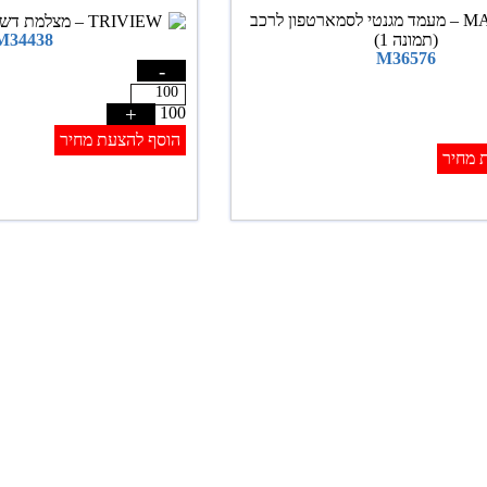
M34438
M36576
-
+
100
הוסף להצעת מחיר
 מחיר