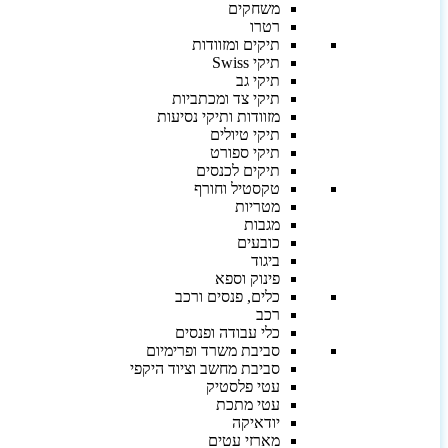
משחקים
רטרו
תיקים ומזוודות
תיקי Swiss
תיקי גב
תיקי צד ומכתביות
מזוודות ותיקי נסיעות
תיקי טיולים
תיקי ספורט
תיקים לכנסים
טקסטיל וחורף
מטריות
מגבות
כובעים
ביגוד
פינוק וספא
כלים, פנסים ורכב
רכב
כלי עבודה ופנסים
סביבת משרד ופרימיום
סביבת מחשב וציוד היקפי
עטי פלסטיק
עטי מתכת
יודאיקה
מארזי עטים