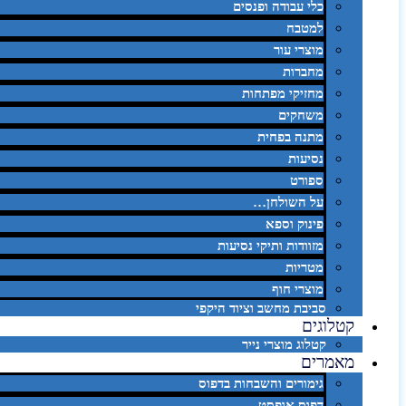
כלי עבודה ופנסים
למטבח
מוצרי עור
מחברות
מחזיקי מפתחות
משחקים
מתנה בפחית
נסיעות
ספורט
על השולחן…
פינוק וספא
מזוודות ותיקי נסיעות
מטריות
מוצרי חוף
סביבת מחשב וציוד היקפי
קטלוגים
קטלוג מוצרי נייר
מאמרים
גימורים והשבחות בדפוס
דפוס אופסט