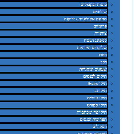
כוסות ובקבוקים
שילובים
מתנות אקולוגיות / ירוקות
פרימיום
צידניות
קמפינג ושטח
שלוקרים ומידניות
רטרו
רכב
שעונים ומסגרות
תיקים לכנסים
תיקי Swiss
תיקי גב
תיקי טיולים
תיקי ספורט
תיקי צד ומכתביות
תערוכות וכנסים
רמקולים
סוכריות ממותגות