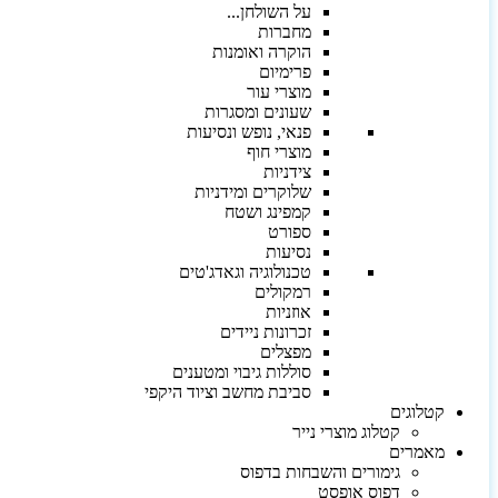
על השולחן...
מחברות
הוקרה ואומנות
פרימיום
מוצרי עור
שעונים ומסגרות
פנאי, נופש ונסיעות
מוצרי חוף
צידניות
שלוקרים ומידניות
קמפינג ושטח
ספורט
נסיעות
טכנולוגיה וגאדג'טים
רמקולים
אוזניות
זכרונות ניידים
מפצלים
סוללות גיבוי ומטענים
סביבת מחשב וציוד היקפי
קטלוגים
קטלוג מוצרי נייר
מאמרים
גימורים והשבחות בדפוס
דפוס אופסט