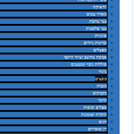
יודאיקה
מארזי עטים
עטי מתכת
עטי פלסטיק
אוזניות
זכרונות ניידים
מפצלים
סביבת מחשב וציוד היקפי
סוללות גיבוי ומטענים
ביגוד
כובעים
מגבות
בקבוקים
תרמי
ספלים וכוסות
הוקרה ואומנות
חגים
יין ומארזים