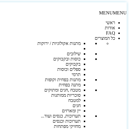
MENU
MENU
ראשי
אודות
FAQ
כל המוצרים
מתנות אקולוגיות / ירוקות
שילובים
כוסות ובקבוקים
בקבוקים
ספלים וכוסות
תרמי
מתנות בפחית וקופות
מתנה בפחית
מטבח ,חגים ומתוקים
סוכריות ממותגות
למטבח
חגים
יין ומארזים
תערוכות, כנסים ועוד...
תערוכות וכנסים
מחזיקי מפתחות