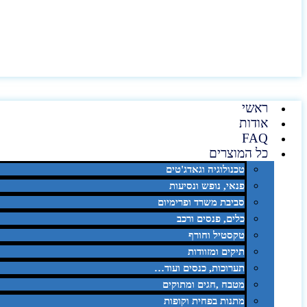
ראשי
אודות
FAQ
כל המוצרים
טכנולוגיה וגאדג'טים
פנאי, נופש ונסיעות
סביבת משרד ופרימיום
כלים, פנסים ורכב
טקסטיל וחורף
תיקים ומזוודות
תערוכות, כנסים ועוד…
מטבח ,חגים ומתוקים
מתנות בפחית וקופות