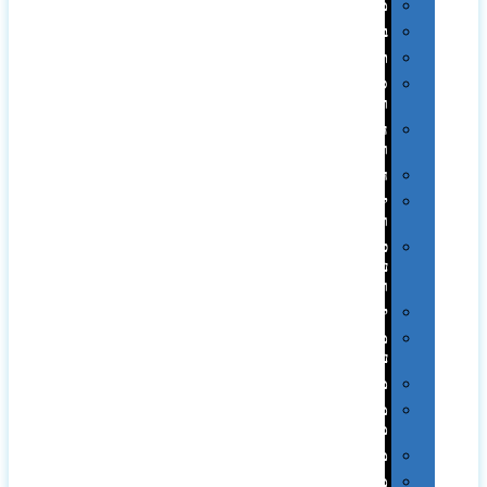
מגבות
בקבוקים
תרמי
ספלים
וכוסות
הוקרה
ואומנות
חגים
יין
ומארזים
כלי
עבודה
ופנסים
למטבח
מוצרי
עור
מחברות
מחזיקי
מפתחות
משחקים
מתנה