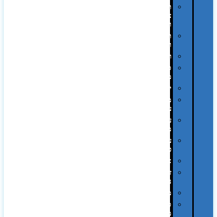
תיקי
צד
ומכתביות
תערוכות
וכנסים
רמקולים
סוכריות
ממותגות
יודאיקה
מארזי
עטים
עטי
מתכת
עטי
פלסטיק
אוזניות
זכרונות
ניידים
מפצלים
סביבת
מחשב