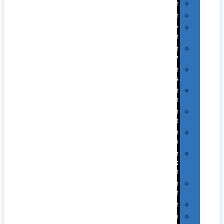
רטרו
רכב
שעונים
ומסגרות
תיקים
לכנסים
תיקי
Swiss
תיקי
גב
תיקי
טיולים
תיקי
ספורט
תיקי
צד
ומכתביות
תערוכות
וכנסים
רמקולים
סוכריות