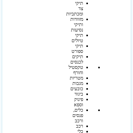
תיקי
צד
ומכתביות
מזוודות
ותיקי
נסיעות
תיקי
טיולים
תיקי
ספורט
תיקים
לכנסים
טקסטיל
וחורף
מטריות
מגבות
כובעים
ביגוד
פינוק
וספא
כלים,
פנסים
ורכב
רכב
כלי