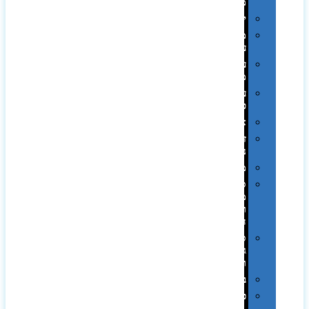
ממותגות
יודאיקה
מארזי
עטים
עטי
מתכת
עטי
פלסטיק
אוזניות
זכרונות
ניידים
מפצלים
סביבת
מחשב
וציוד
היקפי
סוללות
גיבוי
ומטענים
ביגוד
כובעים