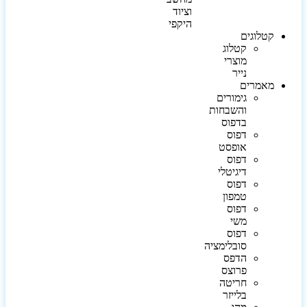
וציוד
היקפי
קטלוגים
קטלוג
מוצרי
נייר
מאמרים
גימורים
והשבחות
בדפוס
דפוס
אופסט
דפוס
דיגיטלי
דפוס
טמפון
דפוס
משי
דפוס
סובלימציה
הדפס
פרוצס
חריטה
בלייזר