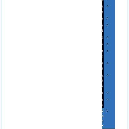
מחזיקי
מפתחות
משחקים
מתנה
בפחית
נסיעות
ספורט
על
השולחן…
פינוק
וספא
מזוודות
ותיקי
נסיעות
מטריות
מוצרי
חוף
סביבת
מחשב
וציוד
היקפי