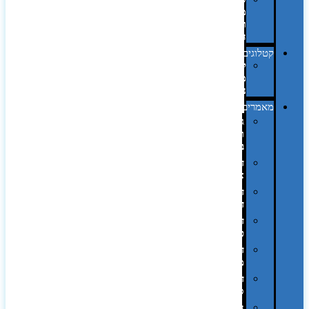
מחשב
וציוד
היקפי
קטלוגים
קטלוג
מוצרי
נייר
מאמרים
גימורים
והשבחות
בדפוס
דפוס
אופסט
דפוס
דיגיטלי
דפוס
טמפון
דפוס
משי
דפוס
סובלימציה
הדפס