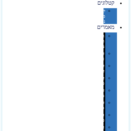
קטלוגים
קטלוג
מוצרי
נייר
מאמרים
גימורים
והשבחות
בדפוס
דפוס
אופסט
דפוס
דיגיטלי
דפוס
טמפון
דפוס
משי
דפוס
סובלימציה
הדפס
פרוצס
חריטה