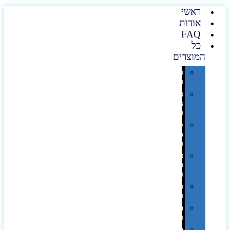
ראשי
אודות
FAQ
כל
המוצרים
טכנולוגיה
וגאדג'טים
פנאי,
נופש
ונסיעות
סביבת
משרד
ופרימיום
כלים,
פנסים
ורכב
טקסטיל
וחורף
תיקים
ומזוודות
תערוכות,