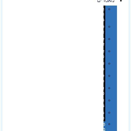
מאמרים
גימורים
והשבחות
בדפוס
דפוס
אופסט
דפוס
דיגיטלי
דפוס
טמפון
דפוס
משי
דפוס
סובלימציה
הדפס
פרוצס
חריטה
בלייזר
מהו
פנטון?
מיתוג
באמצעות