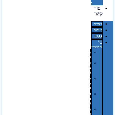
מדבקות
צור
קשר
ראשי
אודות
FAQ
כל
המוצרים
טכנולוגיה
וגאדג'טים
פנאי,
נופש
ונסיעות
סביבת
משרד
ופרימיום
כלים,
פנסים
ורכב
טקסטיל
וחורף