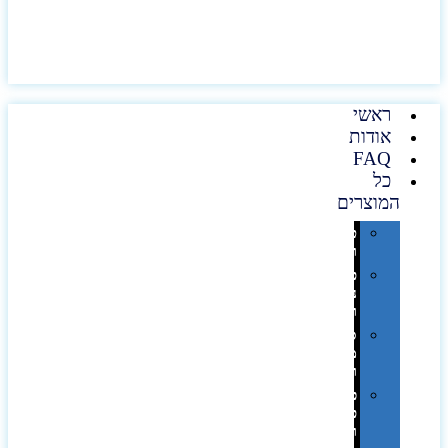
ראשי
אודות
FAQ
כל
המוצרים
טכנולוגיה
וגאדג'טים
פנאי,
נופש
ונסיעות
סביבת
משרד
ופרימיום
כלים,
פנסים
ורכב