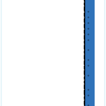
גיבוי
ומטענים
ביגוד
כובעים
מגבות
בקבוקים
תרמי
ספלים
וכוסות
הוקרה
ואומנות
חגים
יין
ומארזים
כלי
עבודה
ופנסים
למטבח
מוצרי
עור
מחברות