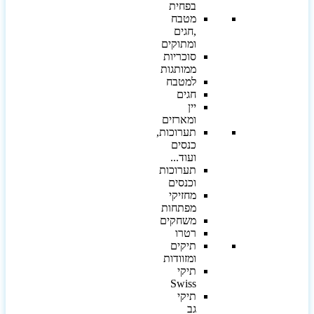
בפחית
מטבח
,חגים
ומתוקים
סוכריות
ממותגות
למטבח
חגים
יין
ומארזים
תערוכות,
כנסים
ועוד...
תערוכות
וכנסים
מחזיקי
מפתחות
משחקים
רטרו
תיקים
ומזוודות
תיקי
Swiss
תיקי
גב