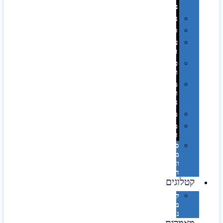
בפחית
נסיעות
ספורט
על
השולחן…
פינוק
וספא
מזוודות
ותיקי
נסיעות
מטריות
מוצרי
חוף
סביבת
מחשב
וציוד
היקפי
קטלוגים
קטלוג
מוצרי
נייר