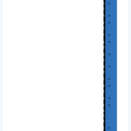
תערוכות
וכנסים
רמקולים
סוכריות
ממותגות
יודאיקה
מארזי
עטים
עטי
מתכת
עטי
פלסטיק
אוזניות
זכרונות
ניידים
מפצלים
סביבת
מחשב
וציוד
היקפי
סוללות