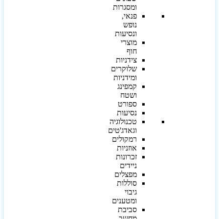
ומסגרות
פנאי,
נופש
ונסיעות
מוצרי
חוף
צידניות
שלוקרים
ומידניות
קמפינג
ושטח
ספורט
נסיעות
טכנולוגיה
וגאדג'טים
רמקולים
אוזניות
זכרונות
ניידים
מפצלים
סוללות
גיבוי
ומטענים
סביבת
מחשב