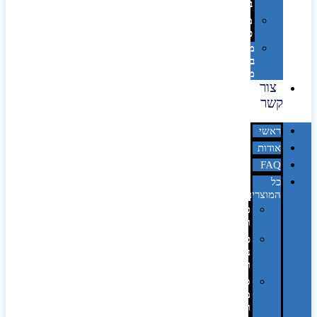
בלייזר
מהו
פנטון?
מיתוג
באמצעות
מדבקות
צור
קשר
ראשי
אודות
FAQ
כל
המוצרים
טכנולוגיה
וגאדג'טים
פנאי,
נופש
ונסיעות
סביבת
משרד
ופרימיום