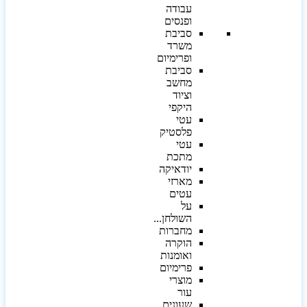
עבודה
ופנסים
סביבת
משרד
ופרימיום
סביבת
מחשב
וציוד
היקפי
עטי
פלסטיק
עטי
מתכת
יודאיקה
מארזי
עטים
על
השולחן...
מחברות
הוקרה
ואומנות
פרימיום
מוצרי
עור
שעונים