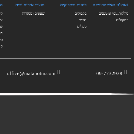
גאדג'ט ואלקטרוניקה
כוסות ובקבוקים
מוצרי אירוח ובית
מו
סוללות גיבוי ומטענים
בקבוקים
שעונים ומסגרות
קי
רמקולים
תרמי
צי
ספלים
של
חו
כל
קמ
office@matanotm.com
09-7732938