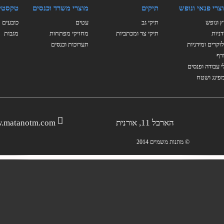
צרי פנאי ונופש
תיקים
מוצרי משרד וכנסים
טקסטי
ץ ונופש
תיקי גב
עטים
כובעים
דניות
תיקי צד ומכתביות
מחזיקי מפתחות
מגבות
וקרים ומידניות
תערוכות וכנסים
רף
י עבודה ופנסים
פינג ושטח
הארבל 11, אורנית
.matanotm.com
© מתנות משמיים 2014