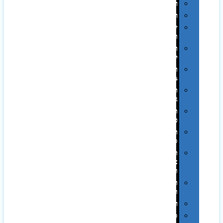
רטרו
רכב
שעונים
ומסגרות
תיקים
לכנסים
תיקי
Swiss
תיקי
גב
תיקי
טיולים
תיקי
ספורט
תיקי
צד
ומכתביות
תערוכות
וכנסים
רמקולים
סוכריות