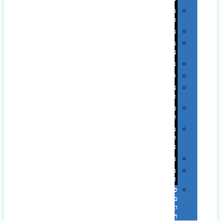
מחזיקי
מפתחות
משחקים
מתנה
בפחית
נסיעות
ספורט
על
השולחן…
פינוק
וספא
מזוודות
ותיקי
נסיעות
מטריות
מוצרי
חוף
סביבת
מחשב
וציוד
היקפי