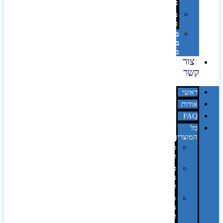
בלייזר
מהו
פנטון?
מיתוג
באמצעות
מדבקות
צור
קשר
ראשי
אודות
FAQ
כל
המוצרים
טכנולוגיה
וגאדג'טים
פנאי,
נופש
ונסיעות
סביבת
משרד
ופרימיום