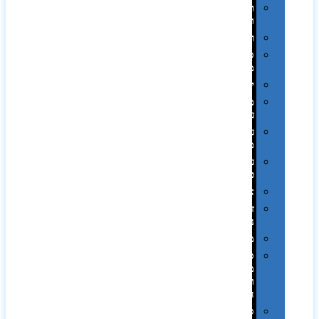
תערוכות
וכנסים
רמקולים
סוכריות
ממותגות
יודאיקה
מארזי
עטים
עטי
מתכת
עטי
פלסטיק
אוזניות
זכרונות
ניידים
מפצלים
סביבת
מחשב
וציוד
היקפי
סוללות