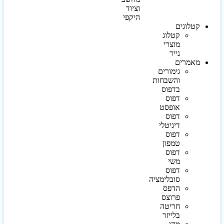
וציוד
היקפי
קטלוגים
קטלוג
מוצרי
נייר
מאמרים
גימורים
והשבחות
בדפוס
דפוס
אופסט
דפוס
דיגיטלי
דפוס
טמפון
דפוס
משי
דפוס
סובלימציה
הדפס
פרוצס
חריטה
בלייזר