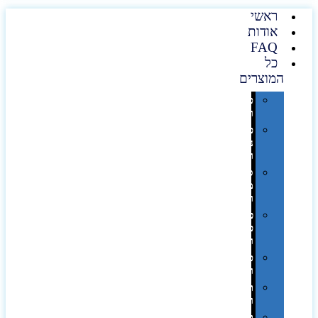
ראשי
אודות
FAQ
כל
המוצרים
טכנולוגיה
וגאדג'טים
פנאי,
נופש
ונסיעות
סביבת
משרד
ופרימיום
כלים,
פנסים
ורכב
טקסטיל
וחורף
תיקים
ומזוודות
תערוכות,