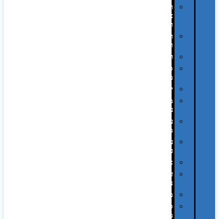
תיקי
צד
ומכתביות
תערוכות
וכנסים
רמקולים
סוכריות
ממותגות
יודאיקה
מארזי
עטים
עטי
מתכת
עטי
פלסטיק
אוזניות
זכרונות
ניידים
מפצלים
סביבת
מחשב