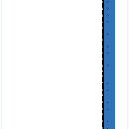
מגבות
בקבוקים
תרמי
ספלים
וכוסות
הוקרה
ואומנות
חגים
יין
ומארזים
כלי
עבודה
ופנסים
למטבח
מוצרי
עור
מחברות
מחזיקי
מפתחות
משחקים
מתנה