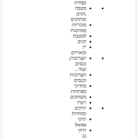
בפחית
מטבח
,חגים
ומתוקים
סוכריות
ממותגות
למטבח
חגים
יין
ומארזים
תערוכות,
כנסים
ועוד...
תערוכות
וכנסים
מחזיקי
מפתחות
משחקים
רטרו
תיקים
ומזוודות
תיקי
Swiss
תיקי
גב