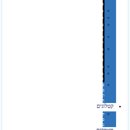
בפחית
נסיעות
ספורט
על
השולחן…
פינוק
וספא
מזוודות
ותיקי
נסיעות
מטריות
מוצרי
חוף
סביבת
מחשב
וציוד
היקפי
קטלוגים
קטלוג
מוצרי
נייר