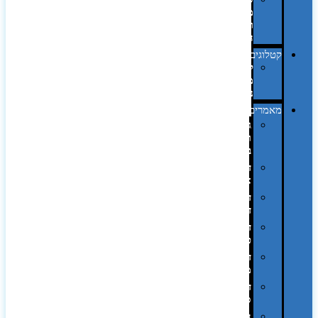
מחשב
וציוד
היקפי
קטלוגים
קטלוג
מוצרי
נייר
מאמרים
גימורים
והשבחות
בדפוס
דפוס
אופסט
דפוס
דיגיטלי
דפוס
טמפון
דפוס
משי
דפוס
סובלימציה
הדפס