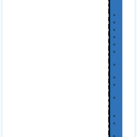
גיבוי
ומטענים
ביגוד
כובעים
מגבות
בקבוקים
תרמי
ספלים
וכוסות
הוקרה
ואומנות
חגים
יין
ומארזים
כלי
עבודה
ופנסים
למטבח
מוצרי
עור
מחברות