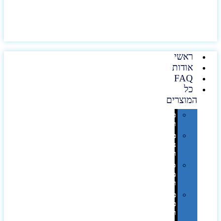
ראשי
אודות
FAQ
כל
המוצרים
טכנולוגיה
וגאדג'טים
פנאי,
נופש
ונסיעות
סביבת
משרד
ופרימיום
כלים,
פנסים
ורכב