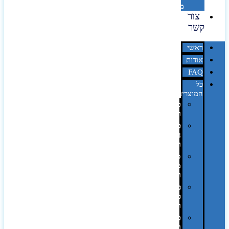
מדבקות
צור
קשר
ראשי
אודות
FAQ
כל
המוצרים
טכנולוגיה
וגאדג'טים
פנאי,
נופש
ונסיעות
סביבת
משרד
ופרימיום
כלים,
פנסים
ורכב
טקסטיל
וחורף