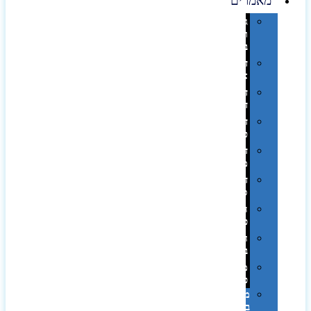
מאמרים
גימורים
והשבחות
בדפוס
דפוס
אופסט
דפוס
דיגיטלי
דפוס
טמפון
דפוס
משי
דפוס
סובלימציה
הדפס
פרוצס
חריטה
בלייזר
מהו
פנטון?
מיתוג
באמצעות