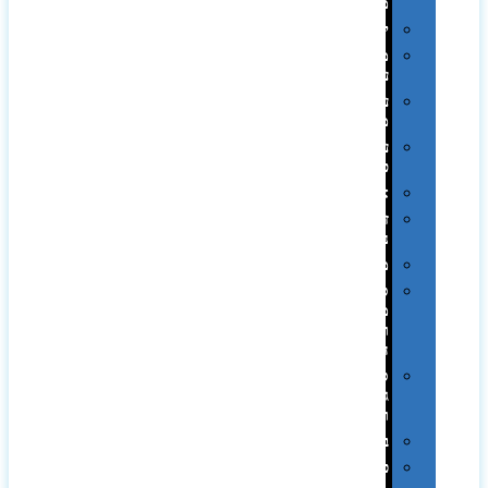
ממותגות
יודאיקה
מארזי
עטים
עטי
מתכת
עטי
פלסטיק
אוזניות
זכרונות
ניידים
מפצלים
סביבת
מחשב
וציוד
היקפי
סוללות
גיבוי
ומטענים
ביגוד
כובעים