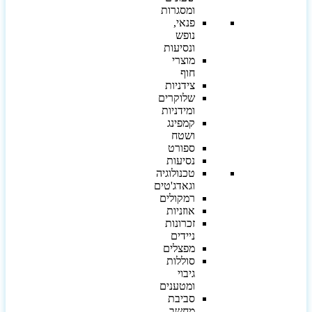
ומסגרות
פנאי,
נופש
ונסיעות
מוצרי
חוף
צידניות
שלוקרים
ומידניות
קמפינג
ושטח
ספורט
נסיעות
טכנולוגיה
וגאדג'טים
רמקולים
אוזניות
זכרונות
ניידים
מפצלים
סוללות
גיבוי
ומטענים
סביבת
מחשב