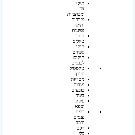
תיקי
צד
ומכתביות
מזוודות
ותיקי
נסיעות
תיקי
טיולים
תיקי
ספורט
תיקים
לכנסים
טקסטיל
וחורף
מטריות
מגבות
כובעים
ביגוד
פינוק
וספא
כלים,
פנסים
ורכב
רכב
כלי