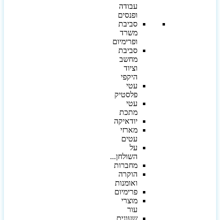
עבודה
ופנסים
סביבת
משרד
ופרימיום
סביבת
מחשב
וציוד
היקפי
עטי
פלסטיק
עטי
מתכת
יודאיקה
מארזי
עטים
על
השולחן...
מחברות
הוקרה
ואומנות
פרימיום
מוצרי
עור
שעונים