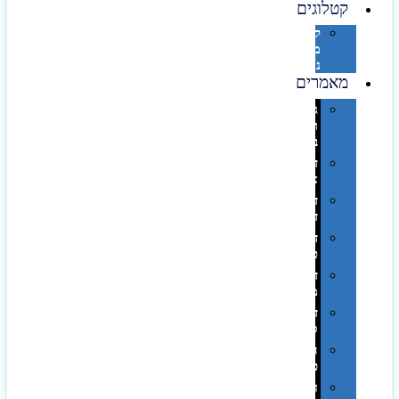
קטלוגים
קטלוג
מוצרי
נייר
מאמרים
גימורים
והשבחות
בדפוס
דפוס
אופסט
דפוס
דיגיטלי
דפוס
טמפון
דפוס
משי
דפוס
סובלימציה
הדפס
פרוצס
חריטה