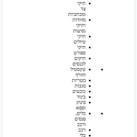
תיקי
צד
ומכתביות
מזוודות
ותיקי
נסיעות
תיקי
טיולים
תיקי
ספורט
תיקים
לכנסים
טקסטיל
וחורף
מטריות
מגבות
כובעים
ביגוד
פינוק
וספא
כלים,
פנסים
ורכב
רכב
כלי