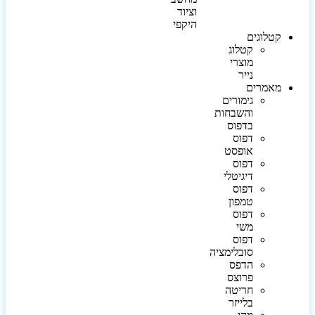
וציוד
היקפי
קטלוגים
קטלוג
מוצרי
נייר
מאמרים
גימורים
והשבחות
בדפוס
דפוס
אופסט
דפוס
דיגיטלי
דפוס
טמפון
דפוס
משי
דפוס
סובלימציה
הדפס
פרוצס
חריטה
בלייזר