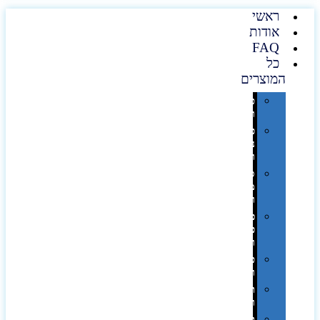
ראשי
אודות
FAQ
כל
המוצרים
טכנולוגיה
וגאדג'טים
פנאי,
נופש
ונסיעות
סביבת
משרד
ופרימיום
כלים,
פנסים
ורכב
טקסטיל
וחורף
תיקים
ומזוודות
תערוכות,