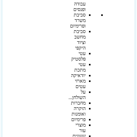
עבודה
ופנסים
סביבת
משרד
ופרימיום
סביבת
מחשב
וציוד
היקפי
עטי
פלסטיק
עטי
מתכת
יודאיקה
מארזי
עטים
על
השולחן...
מחברות
הוקרה
ואומנות
פרימיום
מוצרי
עור
שעונים