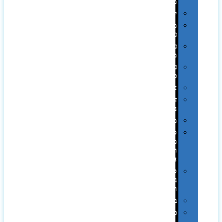
ממותגות
יודאיקה
מארזי
עטים
עטי
מתכת
עטי
פלסטיק
אוזניות
זכרונות
ניידים
מפצלים
סביבת
מחשב
וציוד
היקפי
סוללות
גיבוי
ומטענים
ביגוד
כובעים