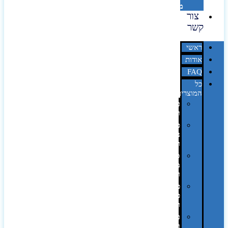
מדבקות
צור
קשר
ראשי
אודות
FAQ
כל
המוצרים
טכנולוגיה
וגאדג'טים
פנאי,
נופש
ונסיעות
סביבת
משרד
ופרימיום
כלים,
פנסים
ורכב
טקסטיל
וחורף