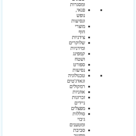
ומסגרות
פנאי,
נופש
ונסיעות
מוצרי
חוף
צידניות
שלוקרים
ומידניות
קמפינג
ושטח
ספורט
נסיעות
טכנולוגיה
וגאדג'טים
רמקולים
אוזניות
זכרונות
ניידים
מפצלים
סוללות
גיבוי
ומטענים
סביבת
מחשב