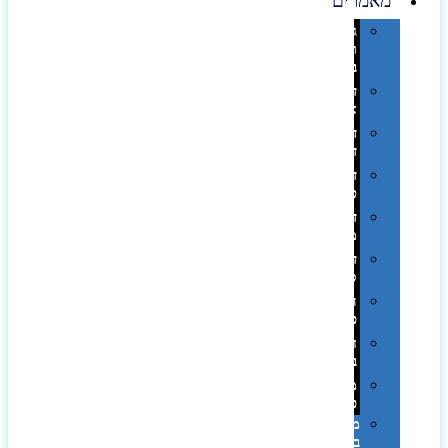
מאמרים
גימורים
והשבחות
בדפוס
דפוס
אופסט
דפוס
דיגיטלי
דפוס
טמפון
דפוס
משי
דפוס
סובלימציה
הדפס
פרוצס
חריטה
בלייזר
מהו
פנטון?
מיתוג
באמצעות