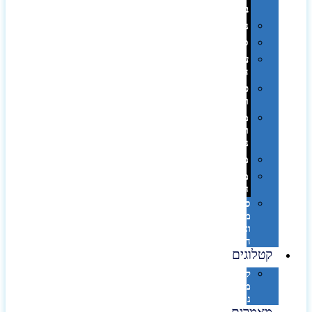
בפחית
נסיעות
ספורט
על
השולחן…
פינוק
וספא
מזוודות
ותיקי
נסיעות
מטריות
מוצרי
חוף
סביבת
מחשב
וציוד
היקפי
קטלוגים
קטלוג
מוצרי
נייר