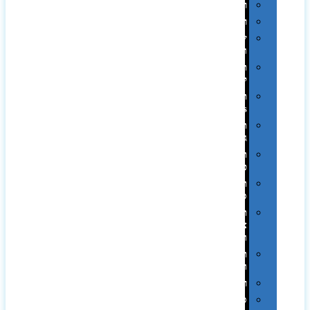
רטרו
רכב
שעונים
ומסגרות
תיקים
לכנסים
תיקי
Swiss
תיקי
גב
תיקי
טיולים
תיקי
ספורט
תיקי
צד
ומכתביות
תערוכות
וכנסים
רמקולים
סוכריות