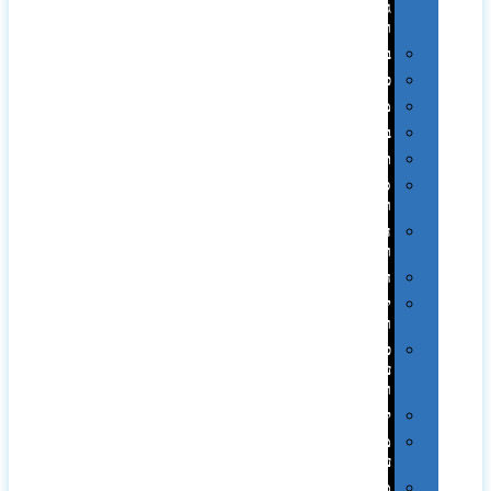
גיבוי
ומטענים
ביגוד
כובעים
מגבות
בקבוקים
תרמי
ספלים
וכוסות
הוקרה
ואומנות
חגים
יין
ומארזים
כלי
עבודה
ופנסים
למטבח
מוצרי
עור
מחברות