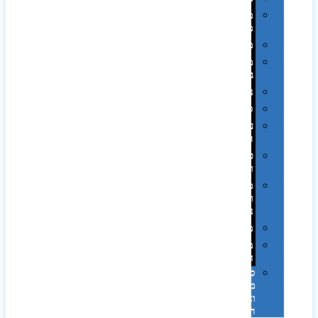
מחזיקי
מפתחות
משחקים
מתנה
בפחית
נסיעות
ספורט
על
השולחן…
פינוק
וספא
מזוודות
ותיקי
נסיעות
מטריות
מוצרי
חוף
סביבת
מחשב
וציוד
היקפי