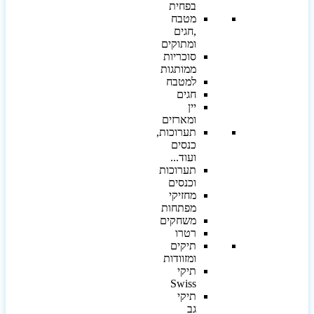
בפחית
מטבח
,חגים
ומתוקים
סוכריות
ממותגות
למטבח
חגים
יין
ומארזים
תערוכות,
כנסים
ועוד...
תערוכות
וכנסים
מחזיקי
מפתחות
משחקים
רטרו
תיקים
ומזוודות
תיקי
Swiss
תיקי
גב