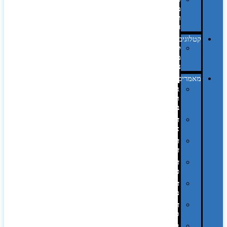
מחשב
וציוד
היקפי
קטלוגים
קטלוג
מוצרי
נייר
מאמרים
גימורים
והשבחות
בדפוס
דפוס
אופסט
דפוס
דיגיטלי
דפוס
טמפון
דפוס
משי
דפוס
סובלימציה
הדפס