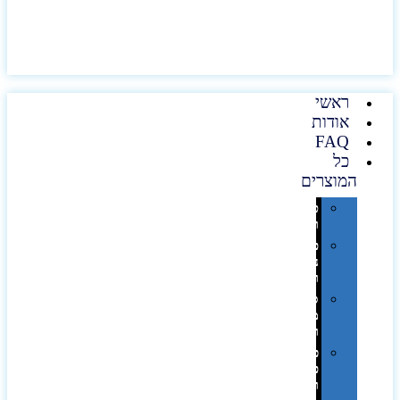
ראשי
אודות
FAQ
כל
המוצרים
טכנולוגיה
וגאדג'טים
פנאי,
נופש
ונסיעות
סביבת
משרד
ופרימיום
כלים,
פנסים
ורכב