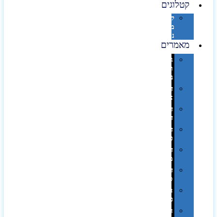
קטלוגים
קטלוג
מוצרי
נייר
מאמרים
גימורים
והשבחות
בדפוס
דפוס
אופסט
דפוס
דיגיטלי
דפוס
טמפון
דפוס
משי
דפוס
סובלימציה
הדפס
פרוצס
חריטה