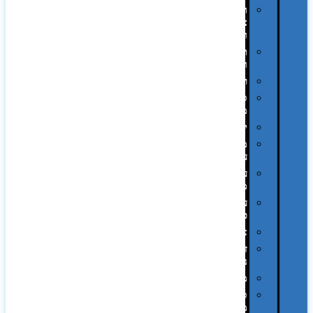
תיקי
צד
ומכתביות
תערוכות
וכנסים
רמקולים
סוכריות
ממותגות
יודאיקה
מארזי
עטים
עטי
מתכת
עטי
פלסטיק
אוזניות
זכרונות
ניידים
מפצלים
סביבת
מחשב