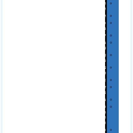
תערוכות
וכנסים
רמקולים
סוכריות
ממותגות
יודאיקה
מארזי
עטים
עטי
מתכת
עטי
פלסטיק
אוזניות
זכרונות
ניידים
מפצלים
סביבת
מחשב
וציוד
היקפי
סוללות