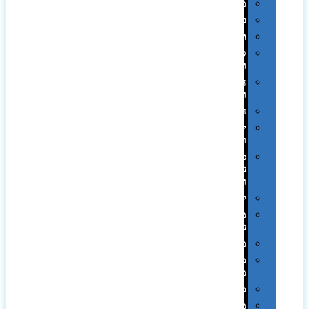
מגבות
בקבוקים
תרמי
ספלים
וכוסות
הוקרה
ואומנות
חגים
יין
ומארזים
כלי
עבודה
ופנסים
למטבח
מוצרי
עור
מחברות
מחזיקי
מפתחות
משחקים
מתנה