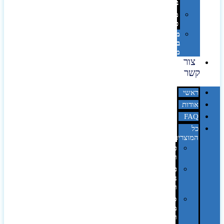
בלייזר
מהו
פנטון?
מיתוג
באמצעות
מדבקות
צור
קשר
ראשי
אודות
FAQ
כל
המוצרים
טכנולוגיה
וגאדג'טים
פנאי,
נופש
ונסיעות
סביבת
משרד
ופרימיום