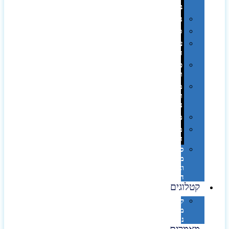
בפחית
נסיעות
ספורט
על
השולחן…
פינוק
וספא
מזוודות
ותיקי
נסיעות
מטריות
מוצרי
חוף
סביבת
מחשב
וציוד
היקפי
קטלוגים
קטלוג
מוצרי
נייר