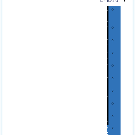
מאמרים
גימורים
והשבחות
בדפוס
דפוס
אופסט
דפוס
דיגיטלי
דפוס
טמפון
דפוס
משי
דפוס
סובלימציה
הדפס
פרוצס
חריטה
בלייזר
מהו
פנטון?
מיתוג
באמצעות