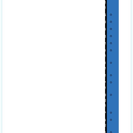
גיבוי
ומטענים
ביגוד
כובעים
מגבות
בקבוקים
תרמי
ספלים
וכוסות
הוקרה
ואומנות
חגים
יין
ומארזים
כלי
עבודה
ופנסים
למטבח
מוצרי
עור
מחברות