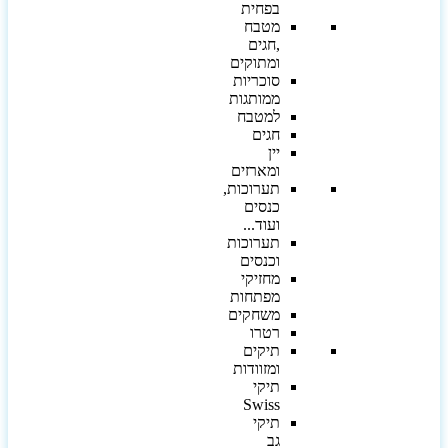
בפחית
מטבח
,חגים
ומתוקים
סוכריות
ממותגות
למטבח
חגים
יין
ומארזים
תערוכות,
כנסים
ועוד...
תערוכות
וכנסים
מחזיקי
מפתחות
משחקים
רטרו
תיקים
ומזוודות
תיקי
Swiss
תיקי
גב