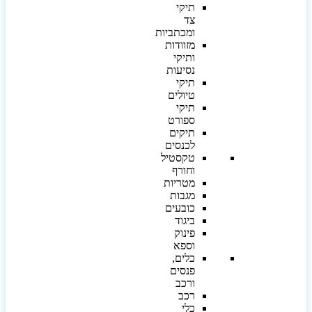
תיקי
צד
ומכתביות
מזוודות
ותיקי
נסיעות
תיקי
טיולים
תיקי
ספורט
תיקים
לכנסים
טקסטיל
וחורף
מטריות
מגבות
כובעים
ביגוד
פינוק
וספא
כלים,
פנסים
ורכב
רכב
כלי