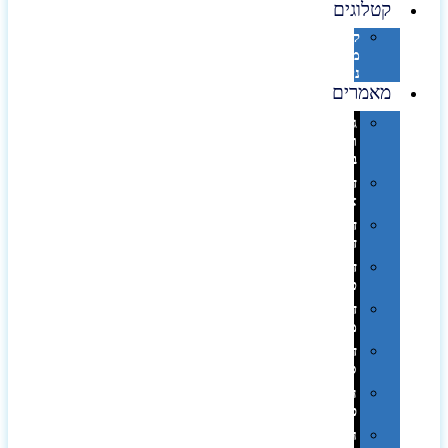
קטלוגים
קטלוג
מוצרי
נייר
מאמרים
גימורים
והשבחות
בדפוס
דפוס
אופסט
דפוס
דיגיטלי
דפוס
טמפון
דפוס
משי
דפוס
סובלימציה
הדפס
פרוצס
חריטה