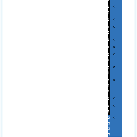
מחזיקי
מפתחות
משחקים
מתנה
בפחית
נסיעות
ספורט
על
השולחן…
פינוק
וספא
מזוודות
ותיקי
נסיעות
מטריות
מוצרי
חוף
סביבת
מחשב
וציוד
היקפי