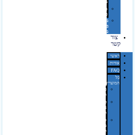
בלייזר
מהו
פנטון?
מיתוג
באמצעות
מדבקות
צור
קשר
ראשי
אודות
FAQ
כל
המוצרים
טכנולוגיה
וגאדג'טים
פנאי,
נופש
ונסיעות
סביבת
משרד
ופרימיום