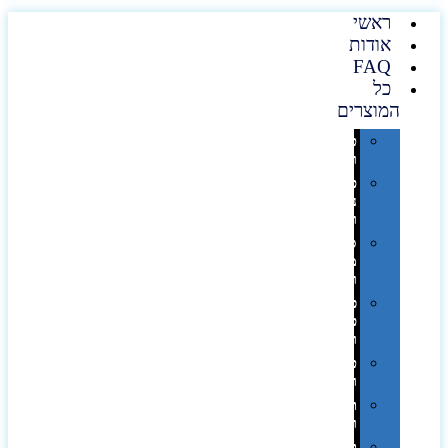
ראשי
אודות
FAQ
כל
המוצרים
טכנולוגיה
וגאדג'טים
פנאי,
נופש
ונסיעות
סביבת
משרד
ופרימיום
כלים,
פנסים
ורכב
טקסטיל
וחורף
תיקים
ומזוודות
תערוכות,