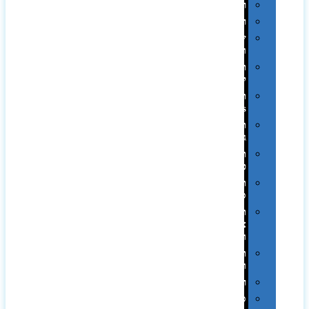
רטרו
רכב
שעונים
ומסגרות
תיקים
לכנסים
תיקי
Swiss
תיקי
גב
תיקי
טיולים
תיקי
ספורט
תיקי
צד
ומכתביות
תערוכות
וכנסים
רמקולים
סוכריות