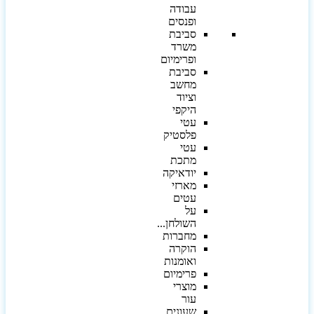
עבודה
ופנסים
סביבת
משרד
ופרימיום
סביבת
מחשב
וציוד
היקפי
עטי
פלסטיק
עטי
מתכת
יודאיקה
מארזי
עטים
על
השולחן...
מחברות
הוקרה
ואומנות
פרימיום
מוצרי
עור
שעונים