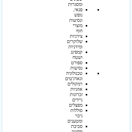
ומסגרות
פנאי,
נופש
ונסיעות
מוצרי
חוף
צידניות
שלוקרים
ומידניות
קמפינג
ושטח
ספורט
נסיעות
טכנולוגיה
וגאדג'טים
רמקולים
אוזניות
זכרונות
ניידים
מפצלים
סוללות
גיבוי
ומטענים
סביבת
מחשב