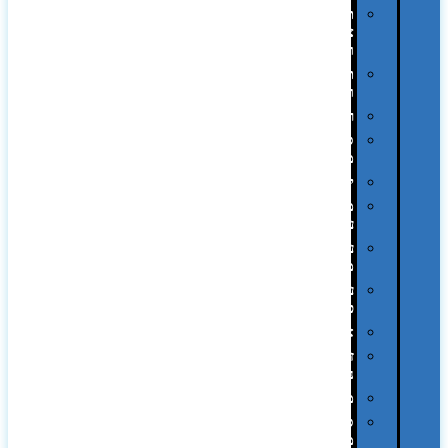
תיקי
צד
ומכתביות
תערוכות
וכנסים
רמקולים
סוכריות
ממותגות
יודאיקה
מארזי
עטים
עטי
מתכת
עטי
פלסטיק
אוזניות
זכרונות
ניידים
מפצלים
סביבת
מחשב