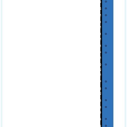
מגבות
בקבוקים
תרמי
ספלים
וכוסות
הוקרה
ואומנות
חגים
יין
ומארזים
כלי
עבודה
ופנסים
למטבח
מוצרי
עור
מחברות
מחזיקי
מפתחות
משחקים
מתנה