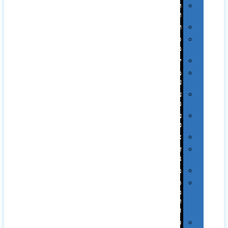
תערוכות
וכנסים
רמקולים
סוכריות
ממותגות
יודאיקה
מארזי
עטים
עטי
מתכת
עטי
פלסטיק
אוזניות
זכרונות
ניידים
מפצלים
סביבת
מחשב
וציוד
היקפי
סוללות