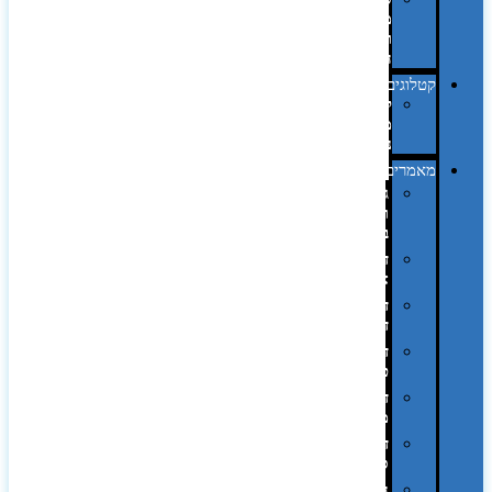
מחשב
וציוד
היקפי
קטלוגים
קטלוג
מוצרי
נייר
מאמרים
גימורים
והשבחות
בדפוס
דפוס
אופסט
דפוס
דיגיטלי
דפוס
טמפון
דפוס
משי
דפוס
סובלימציה
הדפס