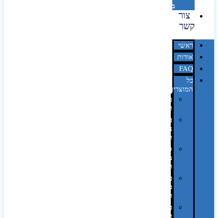
מדבקות
צור
קשר
ראשי
אודות
FAQ
כל
המוצרים
טכנולוגיה
וגאדג'טים
פנאי,
נופש
ונסיעות
סביבת
משרד
ופרימיום
כלים,
פנסים
ורכב
טקסטיל
וחורף