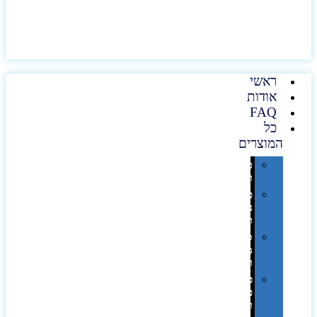
ראשי
אודות
FAQ
כל
המוצרים
טכנולוגיה
וגאדג'טים
פנאי,
נופש
ונסיעות
סביבת
משרד
ופרימיום
כלים,
פנסים
ורכב