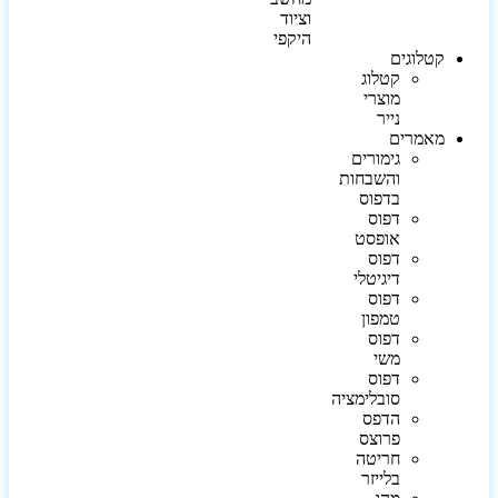
וציוד
היקפי
קטלוגים
קטלוג
מוצרי
נייר
מאמרים
גימורים
והשבחות
בדפוס
דפוס
אופסט
דפוס
דיגיטלי
דפוס
טמפון
דפוס
משי
דפוס
סובלימציה
הדפס
פרוצס
חריטה
בלייזר