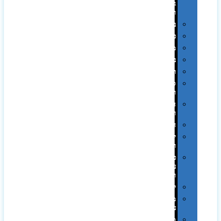
גיבוי
ומטענים
ביגוד
כובעים
מגבות
בקבוקים
תרמי
ספלים
וכוסות
הוקרה
ואומנות
חגים
יין
ומארזים
כלי
עבודה
ופנסים
למטבח
מוצרי
עור
מחברות