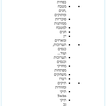
בפחית
מטבח
,חגים
ומתוקים
סוכריות
ממותגות
למטבח
חגים
יין
ומארזים
תערוכות,
כנסים
ועוד...
תערוכות
וכנסים
מחזיקי
מפתחות
משחקים
רטרו
תיקים
ומזוודות
תיקי
Swiss
תיקי
גב