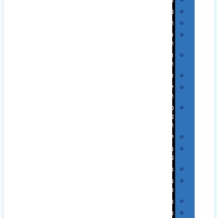
בקבוקים
תרמי
ספלים
וכוסות
הוקרה
ואומנות
חגים
יין
ומארזים
כלי
עבודה
ופנסים
למטבח
מוצרי
עור
מחברות
מחזיקי
מפתחות
משחקים
מתנה