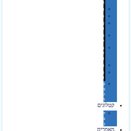
בפחית
נסיעות
ספורט
על
השולחן…
פינוק
וספא
מזוודות
ותיקי
נסיעות
מטריות
מוצרי
חוף
סביבת
מחשב
וציוד
היקפי
קטלוגים
קטלוג
מוצרי
נייר
מאמרים