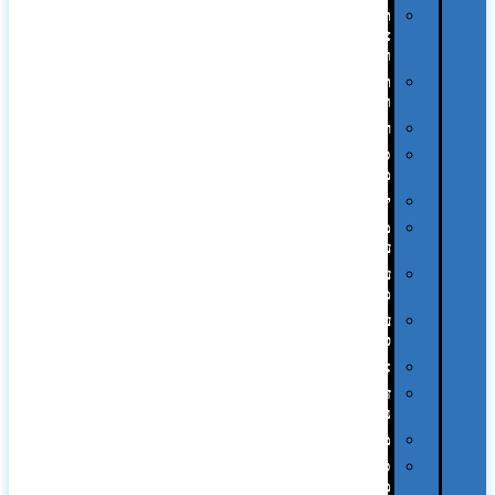
תיקי
צד
ומכתביות
תערוכות
וכנסים
רמקולים
סוכריות
ממותגות
יודאיקה
מארזי
עטים
עטי
מתכת
עטי
פלסטיק
אוזניות
זכרונות
ניידים
מפצלים
סביבת
מחשב