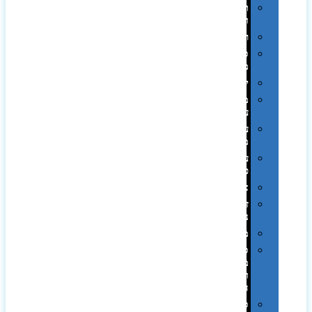
תערוכות
וכנסים
רמקולים
סוכריות
ממותגות
יודאיקה
מארזי
עטים
עטי
מתכת
עטי
פלסטיק
אוזניות
זכרונות
ניידים
מפצלים
סביבת
מחשב
וציוד
היקפי
סוללות