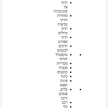
תיקי
צד
ומכתביות
מזוודות
ותיקי
נסיעות
תיקי
טיולים
תיקי
ספורט
תיקים
לכנסים
טקסטיל
וחורף
מטריות
מגבות
כובעים
ביגוד
פינוק
וספא
כלים,
פנסים
ורכב
רכב
כלי