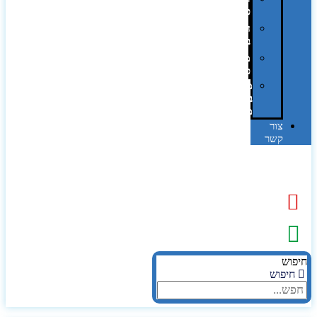
פרוצס
חריטה
בלייזר
מהו
פנטון?
מיתוג
באמצעות
מדבקות
צור
קשר
יפוש
חיפוש