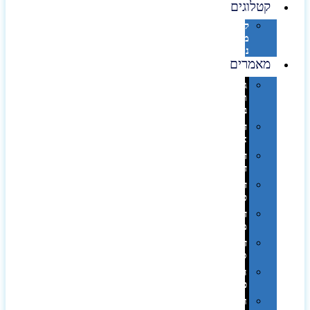
קטלוגים
קטלוג
מוצרי
נייר
מאמרים
גימורים
והשבחות
בדפוס
דפוס
אופסט
דפוס
דיגיטלי
דפוס
טמפון
דפוס
משי
דפוס
סובלימציה
הדפס
פרוצס
חריטה