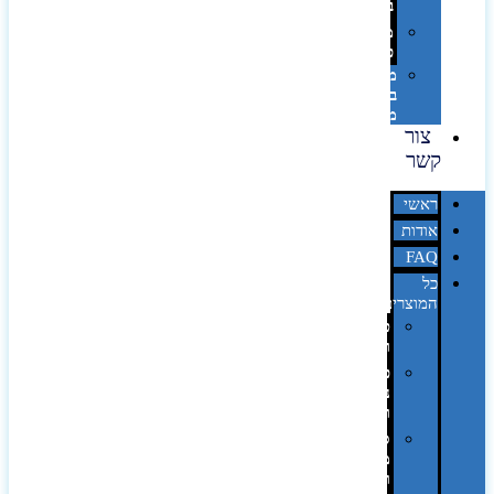
בלייזר
מהו
פנטון?
מיתוג
באמצעות
מדבקות
צור
קשר
ראשי
אודות
FAQ
כל
המוצרים
טכנולוגיה
וגאדג'טים
פנאי,
נופש
ונסיעות
סביבת
משרד
ופרימיום