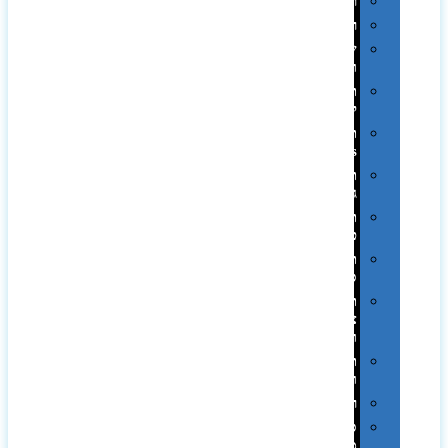
רטרו
רכב
שעונים
ומסגרות
תיקים
לכנסים
תיקי
Swiss
תיקי
גב
תיקי
טיולים
תיקי
ספורט
תיקי
צד
ומכתביות
תערוכות
וכנסים
רמקולים
סוכריות
ממותגות