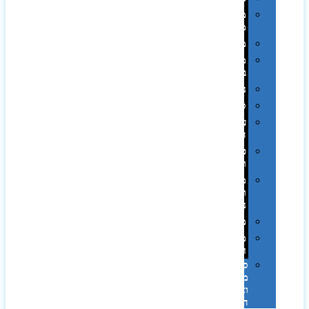
מחזיקי
מפתחות
משחקים
מתנה
בפחית
נסיעות
ספורט
על
השולחן…
פינוק
וספא
מזוודות
ותיקי
נסיעות
מטריות
מוצרי
חוף
סביבת
מחשב
וציוד
היקפי