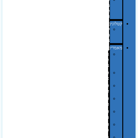
מחשב
וציוד
היקפי
קטלוגים
קטלוג
מוצרי
נייר
מאמרים
גימורים
והשבחות
בדפוס
דפוס
אופסט
דפוס
דיגיטלי
דפוס
טמפון
דפוס
משי
דפוס
סובלימציה
הדפס