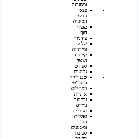
ומסגרות
פנאי,
נופש
ונסיעות
מוצרי
חוף
צידניות
שלוקרים
ומידניות
קמפינג
ושטח
ספורט
נסיעות
טכנולוגיה
וגאדג'טים
רמקולים
אוזניות
זכרונות
ניידים
מפצלים
סוללות
גיבוי
ומטענים
סביבת
מחשב