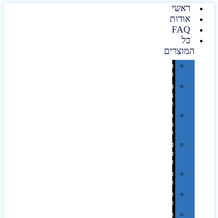
ראשי
אודות
FAQ
כל
המוצרים
טכנולוגיה
וגאדג'טים
פנאי,
נופש
ונסיעות
סביבת
משרד
ופרימיום
כלים,
פנסים
ורכב
טקסטיל
וחורף
תיקים
ומזוודות
תערוכות,