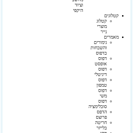
וציוד
היקפי
קטלוגים
קטלוג
מוצרי
נייר
מאמרים
גימורים
והשבחות
בדפוס
דפוס
אופסט
דפוס
דיגיטלי
דפוס
טמפון
דפוס
משי
דפוס
סובלימציה
הדפס
פרוצס
חריטה
בלייזר