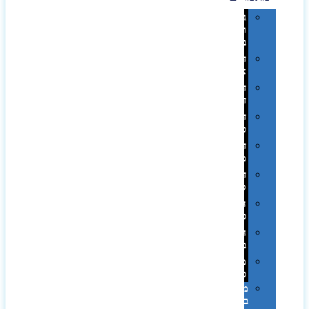
גימורים
והשבחות
בדפוס
דפוס
אופסט
דפוס
דיגיטלי
דפוס
טמפון
דפוס
משי
דפוס
סובלימציה
הדפס
פרוצס
חריטה
בלייזר
מהו
פנטון?
מיתוג
באמצעות