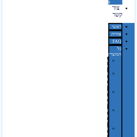
מדבקות
צור
קשר
ראשי
אודות
FAQ
כל
המוצרים
טכנולוגיה
וגאדג'טים
פנאי,
נופש
ונסיעות
סביבת
משרד
ופרימיום
כלים,
פנסים
ורכב
טקסטיל
וחורף