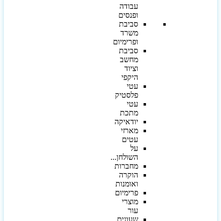
עבודה
ופנסים
סביבת
משרד
ופרימיום
סביבת
מחשב
וציוד
היקפי
עטי
פלסטיק
עטי
מתכת
יודאיקה
מארזי
עטים
על
השולחן...
מחברות
הוקרה
ואומנות
פרימיום
מוצרי
עור
שעונים