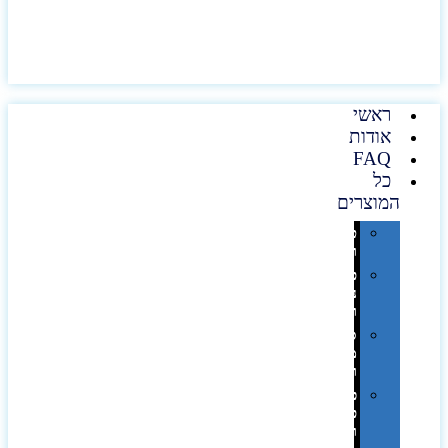
ראשי
אודות
FAQ
כל
המוצרים
טכנולוגיה
וגאדג'טים
פנאי,
נופש
ונסיעות
סביבת
משרד
ופרימיום
כלים,
פנסים
ורכב