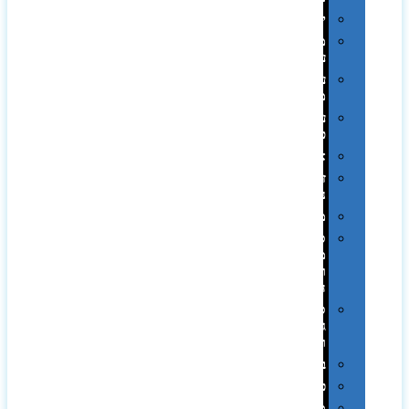
יודאיקה
מארזי
עטים
עטי
מתכת
עטי
פלסטיק
אוזניות
זכרונות
ניידים
מפצלים
סביבת
מחשב
וציוד
היקפי
סוללות
גיבוי
ומטענים
ביגוד
כובעים
מגבות