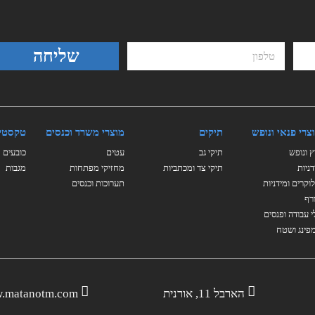
שליחה
צרי פנאי ונופש
תיקים
מוצרי משרד וכנסים
טקסטי
ץ ונופש
תיקי גב
עטים
כובעים
דניות
תיקי צד ומכתביות
מחזיקי מפתחות
מגבות
וקרים ומידניות
תערוכות וכנסים
רף
י עבודה ופנסים
פינג ושטח
הארבל 11, אורנית
.matanotm.com