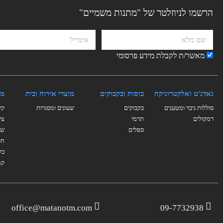
הרשמו לניוזלטר של "מתנות משמיים"
מאשר/ת לקבלת מידע פרסומי
גאדג'ט ואלקטרוניקה
כוסות ובקבוקים
מוצרי אירוח ובית
מו
סוללות גיבוי ומטענים
בקבוקים
שעונים ומסגרות
קי
רמקולים
תרמי
צי
ספלים
של
חו
כל
קמ
office@matanotm.com
09-7732938