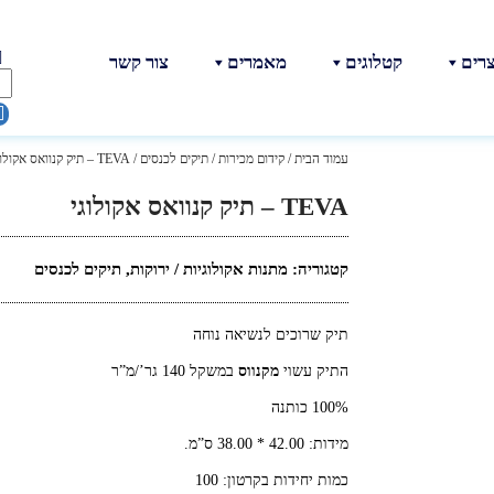
צרים
קטלוגים
מאמרים
צור קשר
עמוד הבית
/
קידום מכירות
/
תיקים לכנסים
/ TEVA – תיק קנוואס אקולוגי
TEVA – תיק קנוואס אקולוגי
קטגוריה:
מתנות אקולוגיות / ירוקות
,
תיקים לכנסים
תיק שרוכים לנשיאה נוחה
התיק עשוי
מקנווס
במשקל 140 גר’/מ”ר
100% כותנה
מידות: 42.00 * 38.00 ס”מ.
כמות יחידות בקרטון: 100