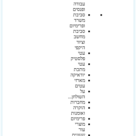
עבודה
ופנסים
סביבת
משרד
ופרימיום
סביבת
מחשב
וציוד
היקפי
עטי
פלסטיק
עטי
מתכת
יודאיקה
מארזי
עטים
על
השולחן...
מחברות
הוקרה
ואומנות
פרימיום
מוצרי
עור
שעונים