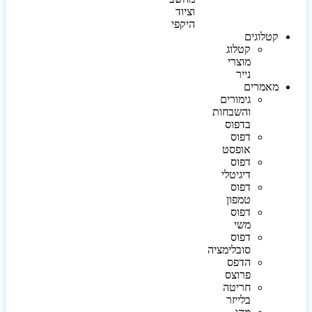
וציוד
היקפי
קטלוגים
קטלוג
מוצרי
נייר
מאמרים
גימורים
והשבחות
בדפוס
דפוס
אופסט
דפוס
דיגיטלי
דפוס
טמפון
דפוס
משי
דפוס
סובלימציה
הדפס
פרוצס
חריטה
בלייזר