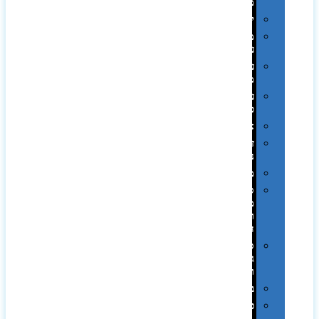
ממותגות
יודאיקה
מארזי
עטים
עטי
מתכת
עטי
פלסטיק
אוזניות
זכרונות
ניידים
מפצלים
סביבת
מחשב
וציוד
היקפי
סוללות
גיבוי
ומטענים
ביגוד
כובעים