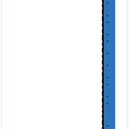
תערוכות
וכנסים
רמקולים
סוכריות
ממותגות
יודאיקה
מארזי
עטים
עטי
מתכת
עטי
פלסטיק
אוזניות
זכרונות
ניידים
מפצלים
סביבת
מחשב
וציוד
היקפי
סוללות