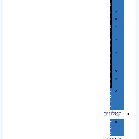
בפחית
נסיעות
ספורט
על
השולחן…
פינוק
וספא
מזוודות
ותיקי
נסיעות
מטריות
מוצרי
חוף
סביבת
מחשב
וציוד
היקפי
קטלוגים
קטלוג
מוצרי
נייר