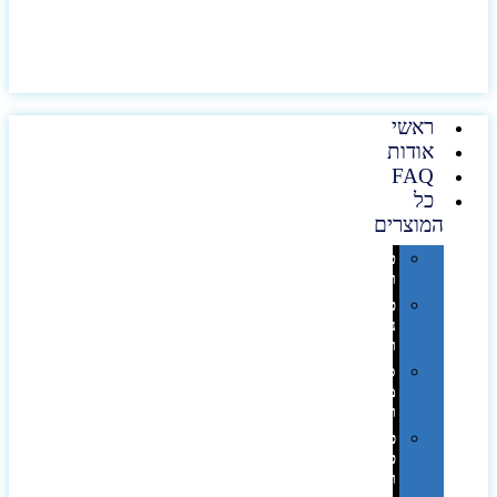
ראשי
אודות
FAQ
כל
המוצרים
טכנולוגיה
וגאדג'טים
פנאי,
נופש
ונסיעות
סביבת
משרד
ופרימיום
כלים,
פנסים
ורכב