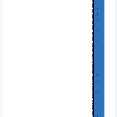
מגבות
בקבוקים
תרמי
ספלים
וכוסות
הוקרה
ואומנות
חגים
יין
ומארזים
כלי
עבודה
ופנסים
למטבח
מוצרי
עור
מחברות
מחזיקי
מפתחות
משחקים
מתנה