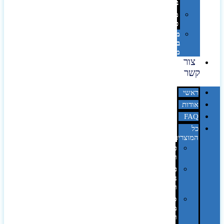
בלייזר
מהו
פנטון?
מיתוג
באמצעות
מדבקות
צור
קשר
ראשי
אודות
FAQ
כל
המוצרים
טכנולוגיה
וגאדג'טים
פנאי,
נופש
ונסיעות
סביבת
משרד
ופרימיום