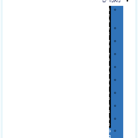
מאמרים
גימורים
והשבחות
בדפוס
דפוס
אופסט
דפוס
דיגיטלי
דפוס
טמפון
דפוס
משי
דפוס
סובלימציה
הדפס
פרוצס
חריטה
בלייזר
מהו
פנטון?
מיתוג
באמצעות