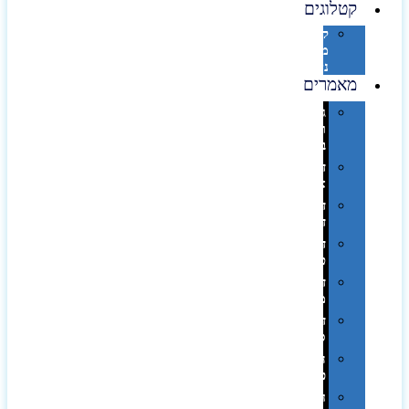
קטלוגים
קטלוג
מוצרי
נייר
מאמרים
גימורים
והשבחות
בדפוס
דפוס
אופסט
דפוס
דיגיטלי
דפוס
טמפון
דפוס
משי
דפוס
סובלימציה
הדפס
פרוצס
חריטה