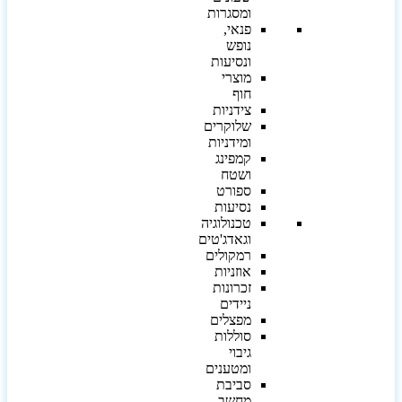
ומסגרות
פנאי,
נופש
ונסיעות
מוצרי
חוף
צידניות
שלוקרים
ומידניות
קמפינג
ושטח
ספורט
נסיעות
טכנולוגיה
וגאדג'טים
רמקולים
אוזניות
זכרונות
ניידים
מפצלים
סוללות
גיבוי
ומטענים
סביבת
מחשב