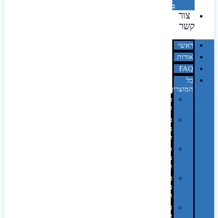
מדבקות
צור
קשר
ראשי
אודות
FAQ
כל
המוצרים
טכנולוגיה
וגאדג'טים
פנאי,
נופש
ונסיעות
סביבת
משרד
ופרימיום
כלים,
פנסים
ורכב
טקסטיל
וחורף