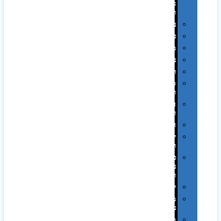
גיבוי
ומטענים
ביגוד
כובעים
מגבות
בקבוקים
תרמי
ספלים
וכוסות
הוקרה
ואומנות
חגים
יין
ומארזים
כלי
עבודה
ופנסים
למטבח
מוצרי
עור
מחברות