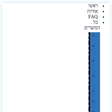
ראשי
אודות
FAQ
כל
המוצרים
טכנולוגיה
וגאדג'טים
פנאי,
נופש
ונסיעות
סביבת
משרד
ופרימיום
כלים,
פנסים
ורכב
טקסטיל
וחורף
תיקים
ומזוודות
תערוכות,