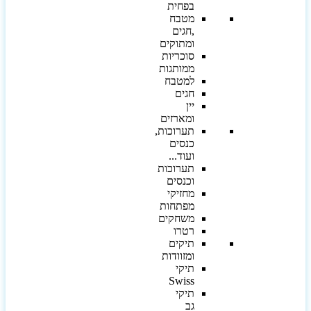
בפחית
מטבח
,חגים
ומתוקים
סוכריות
ממותגות
למטבח
חגים
יין
ומארזים
תערוכות,
כנסים
ועוד...
תערוכות
וכנסים
מחזיקי
מפתחות
משחקים
רטרו
תיקים
ומזוודות
תיקי
Swiss
תיקי
גב