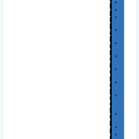
רטרו
רכב
שעונים
ומסגרות
תיקים
לכנסים
תיקי
Swiss
תיקי
גב
תיקי
טיולים
תיקי
ספורט
תיקי
צד
ומכתביות
תערוכות
וכנסים
רמקולים
סוכריות