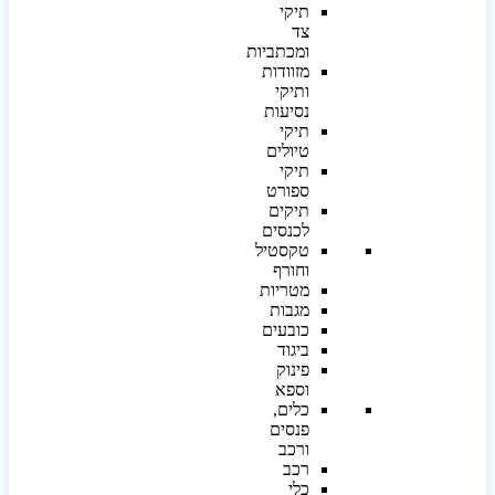
תיקי
צד
ומכתביות
מזוודות
ותיקי
נסיעות
תיקי
טיולים
תיקי
ספורט
תיקים
לכנסים
טקסטיל
וחורף
מטריות
מגבות
כובעים
ביגוד
פינוק
וספא
כלים,
פנסים
ורכב
רכב
כלי