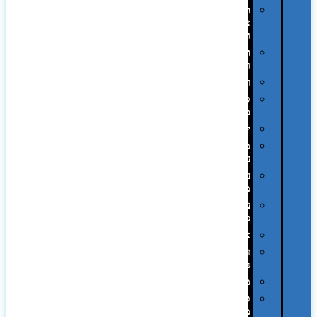
תיקי
צד
ומכתביות
תערוכות
וכנסים
רמקולים
סוכריות
ממותגות
יודאיקה
מארזי
עטים
עטי
מתכת
עטי
פלסטיק
אוזניות
זכרונות
ניידים
מפצלים
סביבת
מחשב