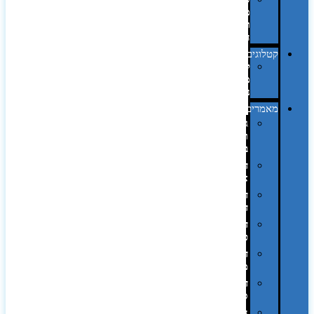
מחשב
וציוד
היקפי
קטלוגים
קטלוג
מוצרי
נייר
מאמרים
גימורים
והשבחות
בדפוס
דפוס
אופסט
דפוס
דיגיטלי
דפוס
טמפון
דפוס
משי
דפוס
סובלימציה
הדפס