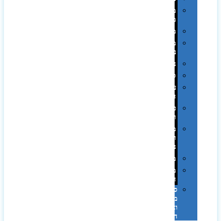
מחזיקי
מפתחות
משחקים
מתנה
בפחית
נסיעות
ספורט
על
השולחן…
פינוק
וספא
מזוודות
ותיקי
נסיעות
מטריות
מוצרי
חוף
סביבת
מחשב
וציוד
היקפי