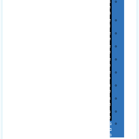
גימורים
והשבחות
בדפוס
דפוס
אופסט
דפוס
דיגיטלי
דפוס
טמפון
דפוס
משי
דפוס
סובלימציה
הדפס
פרוצס
חריטה
בלייזר
מהו
פנטון?
מיתוג
באמצעות
מדבקות