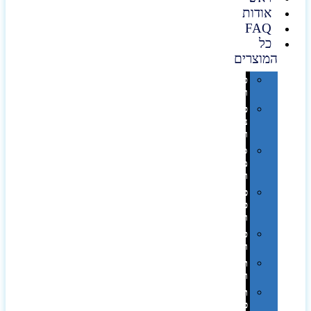
אודות
FAQ
כל
המוצרים
טכנולוגיה
וגאדג'טים
פנאי,
נופש
ונסיעות
סביבת
משרד
ופרימיום
כלים,
פנסים
ורכב
טקסטיל
וחורף
תיקים
ומזוודות
תערוכות,
כנסים