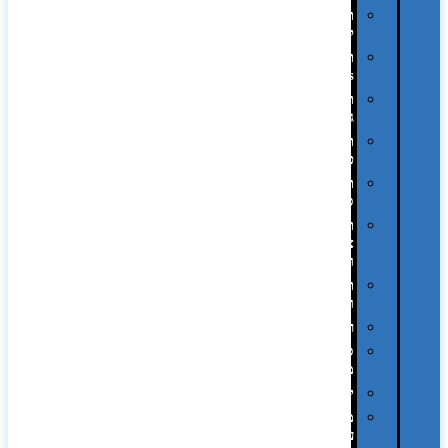
תיקים
לכנסים
תיקי
Swiss
תיקי
גב
תיקי
טיולים
תיקי
ספורט
תיקי
צד
ומכתביות
תערוכות
וכנסים
רמקולים
סוכריות
ממותגות
יודאיקה
מארזי
עטים