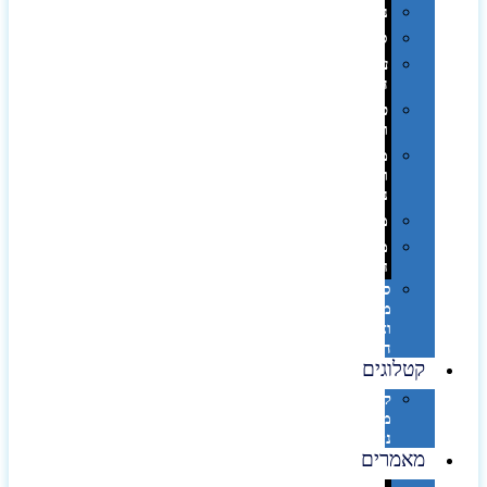
נסיעות
ספורט
על
השולחן…
פינוק
וספא
מזוודות
ותיקי
נסיעות
מטריות
מוצרי
חוף
סביבת
מחשב
וציוד
היקפי
קטלוגים
קטלוג
מוצרי
נייר
מאמרים