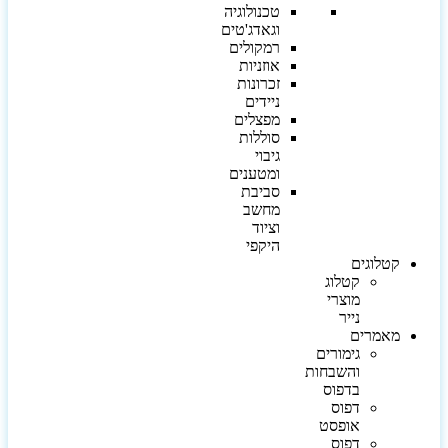
טכנולוגיה
וגאדג'טים
רמקולים
אוזניות
זכרונות
ניידים
מפצלים
סוללות
גיבוי
ומטענים
סביבת
מחשב
וציוד
היקפי
קטלוגים
קטלוג
מוצרי
נייר
מאמרים
גימורים
והשבחות
בדפוס
דפוס
אופסט
דפוס