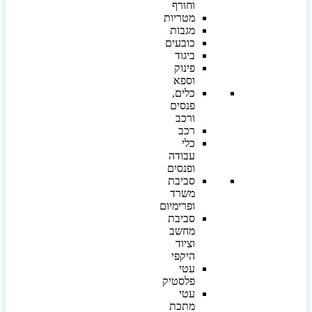
וחורף
מטריות
מגבות
כובעים
ביגוד
פינוק
וספא
כלים,
פנסים
ורכב
רכב
כלי
עבודה
ופנסים
סביבת
משרד
ופרימיום
סביבת
מחשב
וציוד
היקפי
עטי
פלסטיק
עטי
מתכת