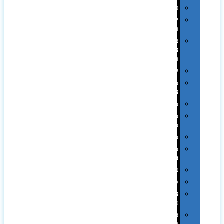
חגים
יין
ומארזים
כלי
עבודה
ופנסים
למטבח
מוצרי
עור
מחברות
מחזיקי
מפתחות
משחקים
מתנה
בפחית
נסיעות
ספורט
על
השולחן…
פינוק