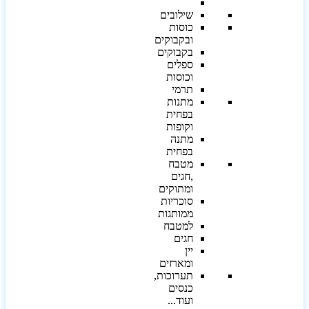
שילובים
כוסות
ובקבוקים
בקבוקים
ספלים
וכוסות
תרמי
מתנות
בפחית
וקופות
מתנה
בפחית
מטבח
,חגים
ומתוקים
סוכריות
ממותגות
למטבח
חגים
יין
ומארזים
תערוכות,
כנסים
ועוד...