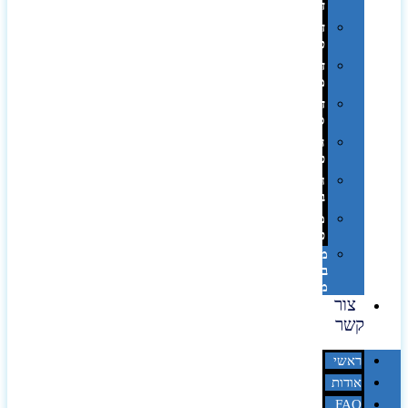
דיגיטלי
דפוס
טמפון
דפוס
משי
דפוס
סובלימציה
הדפס
פרוצס
חריטה
בלייזר
מהו
פנטון?
מיתוג
באמצעות
מדבקות
צור
קשר
ראשי
אודות
FAQ