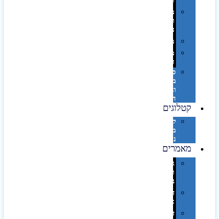
וספא
מזוודות
ותיקי
נסיעות
מטריות
מוצרי
חוף
סביבת
מחשב
וציוד
היקפי
קטלוגים
קטלוג
מוצרי
נייר
מאמרים
גימורים
והשבחות
בדפוס
דפוס
אופסט
דפוס