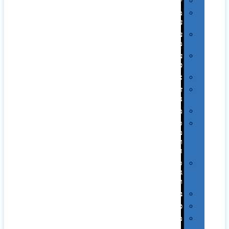
יודאיקה
מארזי
עטים
עטי
מתכת
עטי
פלסטיק
אוזניות
זכרונות
ניידים
מפצלים
סביבת
מחשב
וציוד
היקפי
סוללות
גיבוי
ומטענים
ביגוד
כובעים
מגבות