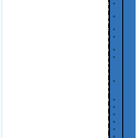
עטי
מתכת
עטי
פלסטיק
אוזניות
זכרונות
ניידים
מפצלים
סביבת
מחשב
וציוד
היקפי
סוללות
גיבוי
ומטענים
ביגוד
כובעים
מגבות
בקבוקים
תרמי
ספלים