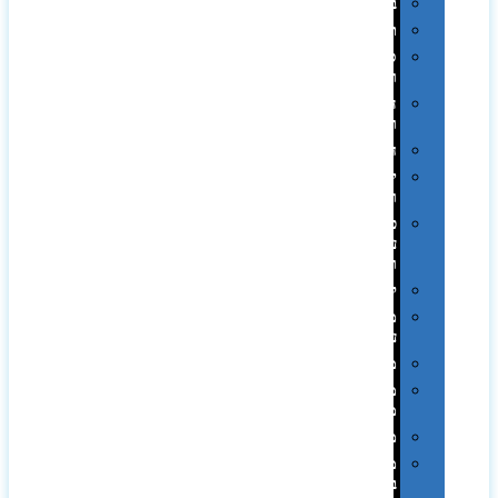
בקבוקים
תרמי
ספלים
וכוסות
הוקרה
ואומנות
חגים
יין
ומארזים
כלי
עבודה
ופנסים
למטבח
מוצרי
עור
מחברות
מחזיקי
מפתחות
משחקים
מתנה
בפחית