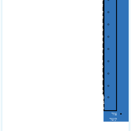
אופסט
דפוס
דיגיטלי
דפוס
טמפון
דפוס
משי
דפוס
סובלימציה
הדפס
פרוצס
חריטה
בלייזר
מהו
פנטון?
מיתוג
באמצעות
מדבקות
צור
קשר