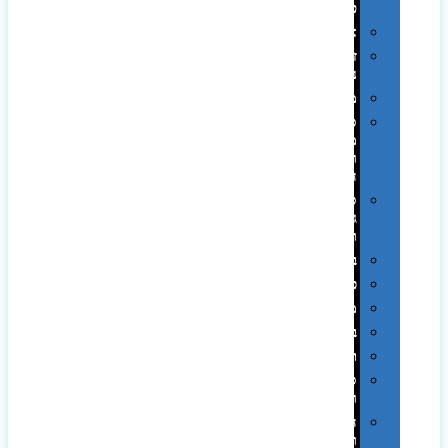
פלסטיק
אוזניות
זכרונות
ניידים
מפצלים
סביבת
מחשב
וציוד
היקפי
סוללות
גיבוי
ומטענים
ביגוד
כובעים
מגבות
בקבוקים
תרמי
ספלים
וכוסות
הוקרה
ואומנות