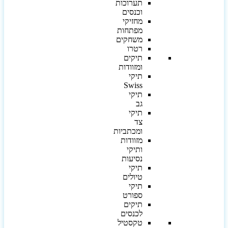
תערוכות
וכנסים
מחזיקי
מפתחות
משחקים
רטרו
תיקים
ומזוודות
תיקי
Swiss
תיקי
גב
תיקי
צד
ומכתביות
מזוודות
ותיקי
נסיעות
תיקי
טיולים
תיקי
ספורט
תיקים
לכנסים
טקסטיל