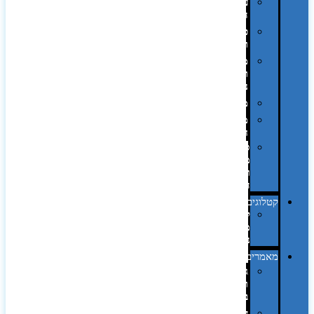
על
השולחן…
פינוק
וספא
מזוודות
ותיקי
נסיעות
מטריות
מוצרי
חוף
סביבת
מחשב
וציוד
היקפי
קטלוגים
קטלוג
מוצרי
נייר
מאמרים
גימורים
והשבחות
בדפוס
דפוס