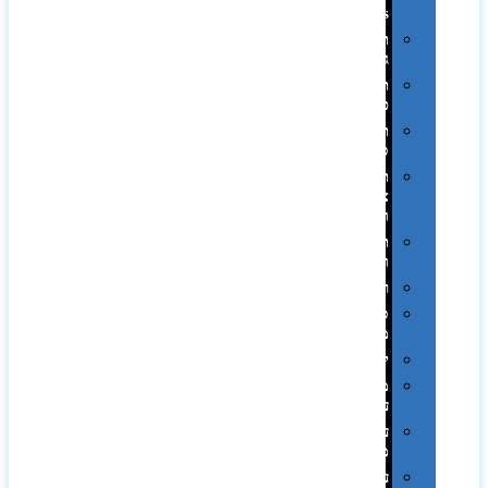
Swiss
תיקי
גב
תיקי
טיולים
תיקי
ספורט
תיקי
צד
ומכתביות
תערוכות
וכנסים
רמקולים
סוכריות
ממותגות
יודאיקה
מארזי
עטים
עטי
מתכת
עטי