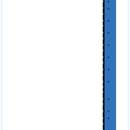
רכב
שעונים
ומסגרות
תיקים
לכנסים
תיקי
Swiss
תיקי
גב
תיקי
טיולים
תיקי
ספורט
תיקי
צד
ומכתביות
תערוכות
וכנסים
רמקולים
סוכריות
ממותגות