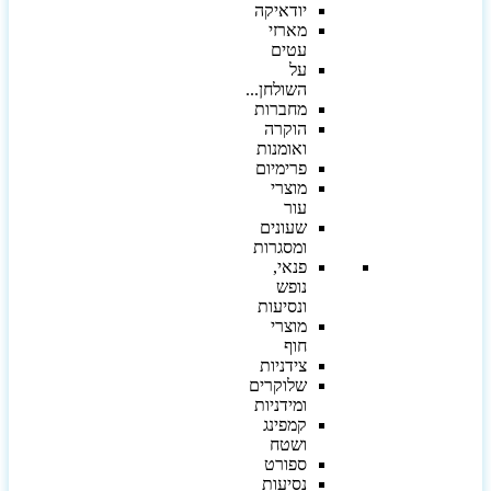
יודאיקה
מארזי
עטים
על
השולחן...
מחברות
הוקרה
ואומנות
פרימיום
מוצרי
עור
שעונים
ומסגרות
פנאי,
נופש
ונסיעות
מוצרי
חוף
צידניות
שלוקרים
ומידניות
קמפינג
ושטח
ספורט
נסיעות