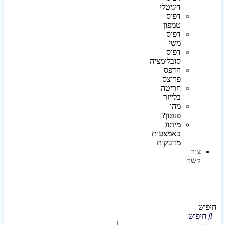
דיגיטלי
דפוס
טמפון
דפוס
משי
דפוס
סובלימציה
הדפס
פרוצס
חריטה
בלייזר
מהו
פנטון?
מיתוג
באמצעות
מדבקות
צור
קשר
חיפוש
חיפוש