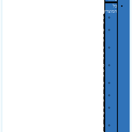
כל
המוצרים
טכנולוגיה
וגאדג'טים
פנאי,
נופש
ונסיעות
סביבת
משרד
ופרימיום
כלים,
פנסים
ורכב
טקסטיל
וחורף
תיקים
ומזוודות
תערוכות,
כנסים
ועוד…
מטבח
,חגים