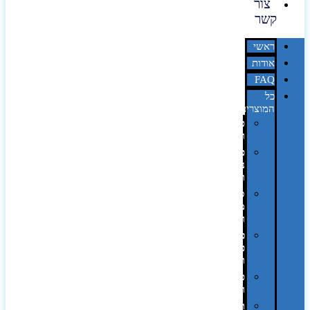
צור
קשר
ראשי
אודות
FAQ
כל
המוצרים
טכנולוגיה
וגאדג'טים
פנאי,
נופש
ונסיעות
סביבת
משרד
ופרימיום
כלים,
פנסים
ורכב
טקסטיל
וחורף
תיקים