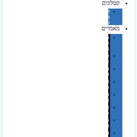
קטלוגים
קטלוג
מוצרי
נייר
מאמרים
גימורים
והשבחות
בדפוס
דפוס
אופסט
דפוס
דיגיטלי
דפוס
טמפון
דפוס
משי
דפוס
סובלימציה
הדפס
פרוצס
חריטה