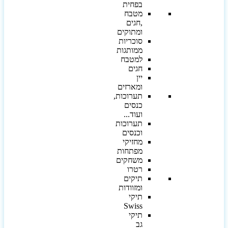
בפחית
מטבח
,חגים
ומתוקים
סוכריות
ממותגות
למטבח
חגים
יין
ומארזים
תערוכות,
כנסים
ועוד...
תערוכות
וכנסים
מחזיקי
מפתחות
משחקים
רטרו
תיקים
ומזוודות
תיקי
Swiss
תיקי
גב