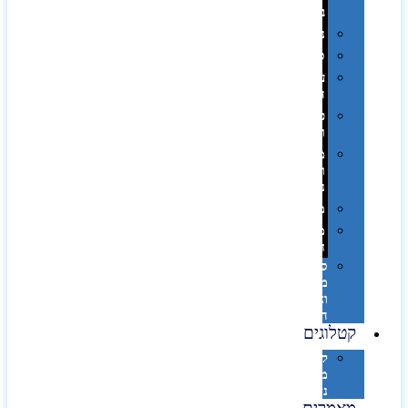
בפחית
נסיעות
ספורט
על
השולחן…
פינוק
וספא
מזוודות
ותיקי
נסיעות
מטריות
מוצרי
חוף
סביבת
מחשב
וציוד
היקפי
קטלוגים
קטלוג
מוצרי
נייר