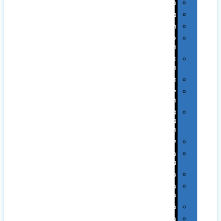
מגבות
בקבוקים
תרמי
ספלים
וכוסות
הוקרה
ואומנות
חגים
יין
ומארזים
כלי
עבודה
ופנסים
למטבח
מוצרי
עור
מחברות
מחזיקי
מפתחות
משחקים
מתנה