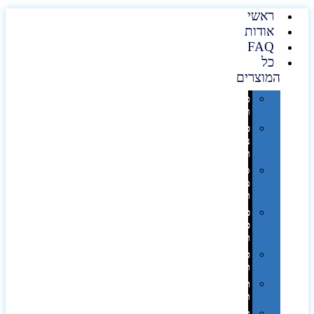
ראשי
אודות
FAQ
כל
המוצרים
טכנולוגיה
וגאדג'טים
פנאי,
נופש
ונסיעות
סביבת
משרד
ופרימיום
כלים,
פנסים
ורכב
טקסטיל
וחורף
תיקים
ומזוודות
תערוכות,