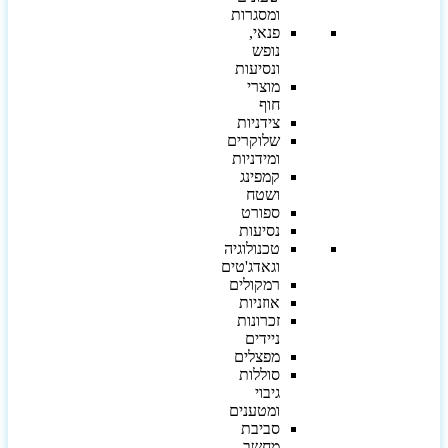
ומסגרות
פנאי,
נופש
ונסיעות
מוצרי
חוף
צידניות
שלוקרים
ומידניות
קמפינג
ושטח
ספורט
נסיעות
טכנולוגיה
וגאדג'טים
רמקולים
אוזניות
זכרונות
ניידים
מפצלים
סוללות
גיבוי
ומטענים
סביבת
מחשב