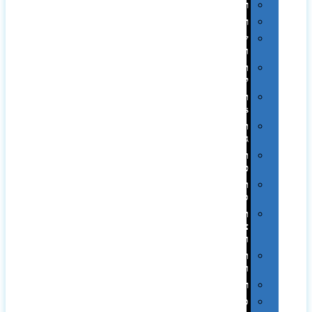
רטרו
רכב
שעונים
ומסגרות
תיקים
לכנסים
תיקי
Swiss
תיקי
גב
תיקי
טיולים
תיקי
ספורט
תיקי
צד
ומכתביות
תערוכות
וכנסים
רמקולים
סוכריות