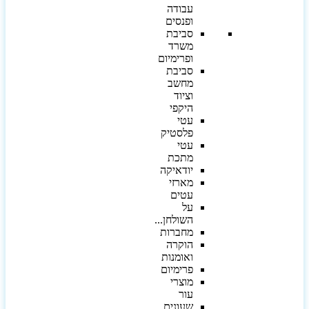
עבודה
ופנסים
סביבת
משרד
ופרימיום
סביבת
מחשב
וציוד
היקפי
עטי
פלסטיק
עטי
מתכת
יודאיקה
מארזי
עטים
על
השולחן...
מחברות
הוקרה
ואומנות
פרימיום
מוצרי
עור
שעונים