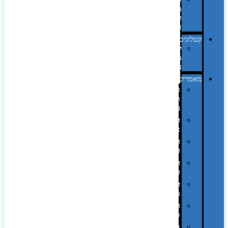
מחשב
וציוד
היקפי
קטלוגים
קטלוג
מוצרי
נייר
מאמרים
גימורים
והשבחות
בדפוס
דפוס
אופסט
דפוס
דיגיטלי
דפוס
טמפון
דפוס
משי
דפוס
סובלימציה
הדפס