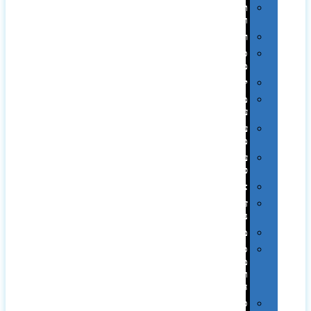
תערוכות
וכנסים
רמקולים
סוכריות
ממותגות
יודאיקה
מארזי
עטים
עטי
מתכת
עטי
פלסטיק
אוזניות
זכרונות
ניידים
מפצלים
סביבת
מחשב
וציוד
היקפי
סוללות