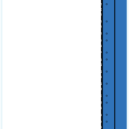
תיקי
צד
ומכתביות
תערוכות
וכנסים
רמקולים
סוכריות
ממותגות
יודאיקה
מארזי
עטים
עטי
מתכת
עטי
פלסטיק
אוזניות
זכרונות
ניידים
מפצלים
סביבת
מחשב