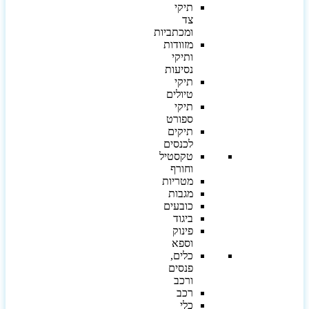
תיקי
צד
ומכתביות
מזוודות
ותיקי
נסיעות
תיקי
טיולים
תיקי
ספורט
תיקים
לכנסים
טקסטיל
וחורף
מטריות
מגבות
כובעים
ביגוד
פינוק
וספא
כלים,
פנסים
ורכב
רכב
כלי