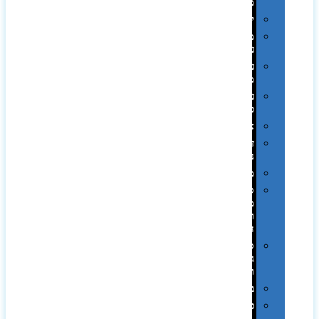
ממותגות
יודאיקה
מארזי
עטים
עטי
מתכת
עטי
פלסטיק
אוזניות
זכרונות
ניידים
מפצלים
סביבת
מחשב
וציוד
היקפי
סוללות
גיבוי
ומטענים
ביגוד
כובעים