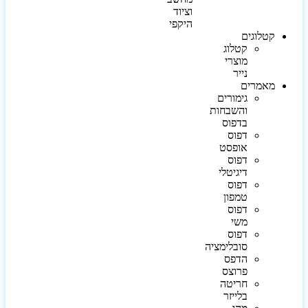
וציוד
היקפי
קטלוגים
קטלוג
מוצרי
נייר
מאמרים
גימורים
והשבחות
בדפוס
דפוס
אופסט
דפוס
דיגיטלי
דפוס
טמפון
דפוס
משי
דפוס
סובלימציה
הדפס
פרוצס
חריטה
בלייזר