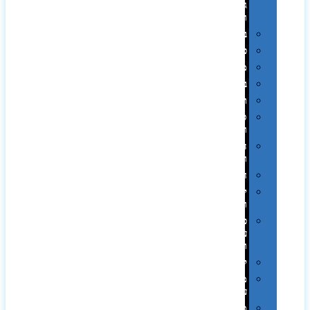
גיבוי
ומטענים
ביגוד
כובעים
מגבות
בקבוקים
תרמי
ספלים
וכוסות
הוקרה
ואומנות
חגים
יין
ומארזים
כלי
עבודה
ופנסים
למטבח
מוצרי
עור
מחברות