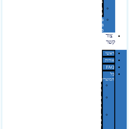
בלייזר
מהו
פנטון?
מיתוג
באמצעות
מדבקות
צור
קשר
ראשי
אודות
FAQ
כל
המוצרים
טכנולוגיה
וגאדג'טים
פנאי,
נופש
ונסיעות
סביבת
משרד
ופרימיום