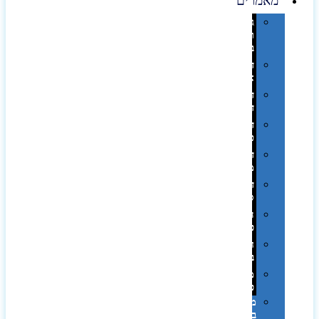
מאמרים
גימורים
והשבחות
בדפוס
דפוס
אופסט
דפוס
דיגיטלי
דפוס
טמפון
דפוס
משי
דפוס
סובלימציה
הדפס
פרוצס
חריטה
בלייזר
מהו
פנטון?
מיתוג
באמצעות