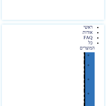
ראשי
אודות
FAQ
כל
המוצרים
טכנולוגיה
וגאדג'טים
פנאי,
נופש
ונסיעות
סביבת
משרד
ופרימיום
כלים,
פנסים
ורכב