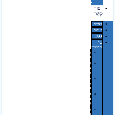
מדבקות
צור
קשר
ראשי
אודות
FAQ
כל
המוצרים
טכנולוגיה
וגאדג'טים
פנאי,
נופש
ונסיעות
סביבת
משרד
ופרימיום
כלים,
פנסים
ורכב
טקסטיל
וחורף