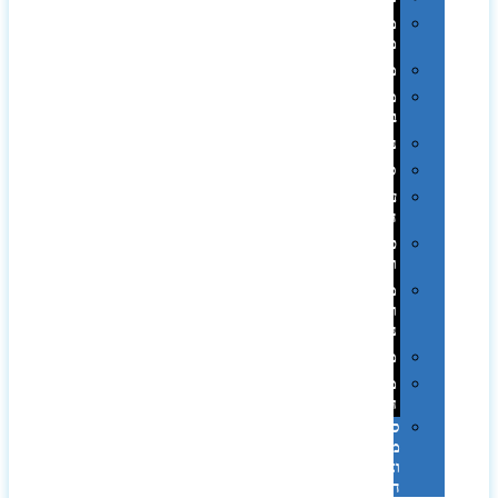
מחזיקי
מפתחות
משחקים
מתנה
בפחית
נסיעות
ספורט
על
השולחן…
פינוק
וספא
מזוודות
ותיקי
נסיעות
מטריות
מוצרי
חוף
סביבת
מחשב
וציוד
היקפי