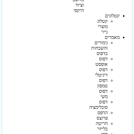
וציוד
היקפי
קטלוגים
קטלוג
מוצרי
נייר
מאמרים
גימורים
והשבחות
בדפוס
דפוס
אופסט
דפוס
דיגיטלי
דפוס
טמפון
דפוס
משי
דפוס
סובלימציה
הדפס
פרוצס
חריטה
בלייזר