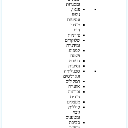
ומסגרות
פנאי,
נופש
ונסיעות
מוצרי
חוף
צידניות
שלוקרים
ומידניות
קמפינג
ושטח
ספורט
נסיעות
טכנולוגיה
וגאדג'טים
רמקולים
אוזניות
זכרונות
ניידים
מפצלים
סוללות
גיבוי
ומטענים
סביבת
מחשב