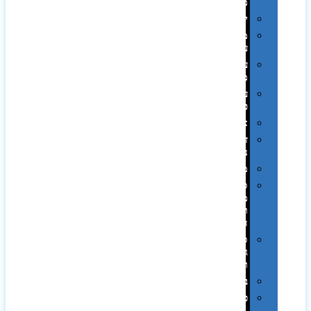
ממותגות
יודאיקה
מארזי
עטים
עטי
מתכת
עטי
פלסטיק
אוזניות
זכרונות
ניידים
מפצלים
סביבת
מחשב
וציוד
היקפי
סוללות
גיבוי
ומטענים
ביגוד
כובעים