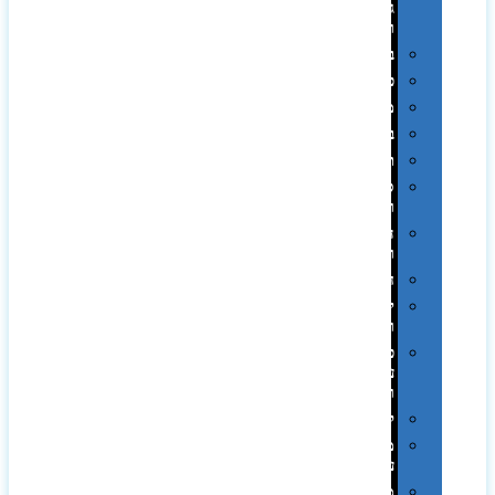
גיבוי
ומטענים
ביגוד
כובעים
מגבות
בקבוקים
תרמי
ספלים
וכוסות
הוקרה
ואומנות
חגים
יין
ומארזים
כלי
עבודה
ופנסים
למטבח
מוצרי
עור
מחברות