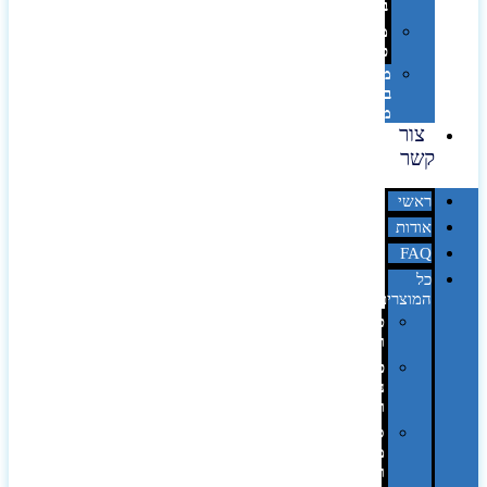
בלייזר
מהו
פנטון?
מיתוג
באמצעות
מדבקות
צור
קשר
ראשי
אודות
FAQ
כל
המוצרים
טכנולוגיה
וגאדג'טים
פנאי,
נופש
ונסיעות
סביבת
משרד
ופרימיום