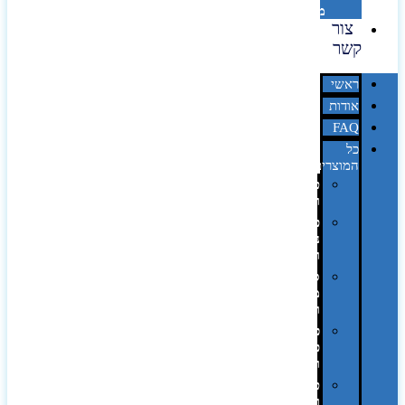
מדבקות
צור
קשר
ראשי
אודות
FAQ
כל
המוצרים
טכנולוגיה
וגאדג'טים
פנאי,
נופש
ונסיעות
סביבת
משרד
ופרימיום
כלים,
פנסים
ורכב
טקסטיל
וחורף