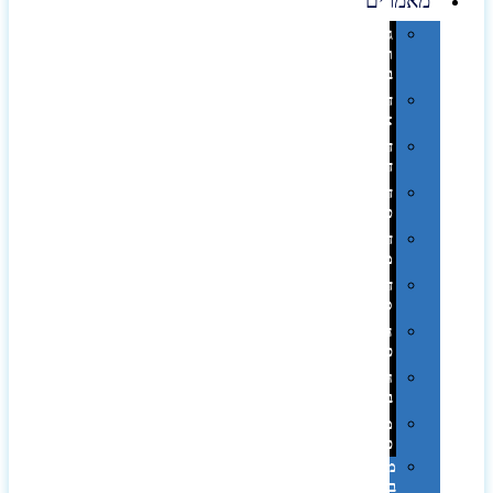
מאמרים
גימורים
והשבחות
בדפוס
דפוס
אופסט
דפוס
דיגיטלי
דפוס
טמפון
דפוס
משי
דפוס
סובלימציה
הדפס
פרוצס
חריטה
בלייזר
מהו
פנטון?
מיתוג
באמצעות