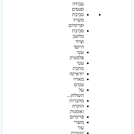
עבודה
ופנסים
סביבת
משרד
ופרימיום
סביבת
מחשב
וציוד
היקפי
עטי
פלסטיק
עטי
מתכת
יודאיקה
מארזי
עטים
על
השולחן...
מחברות
הוקרה
ואומנות
פרימיום
מוצרי
עור
שעונים