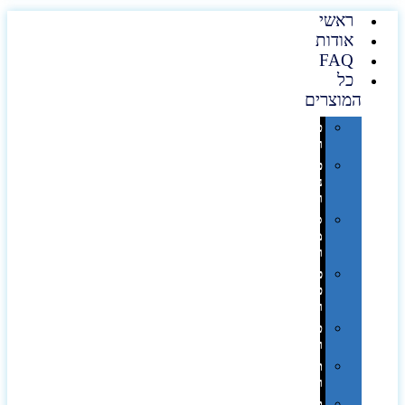
ראשי
אודות
FAQ
כל
המוצרים
טכנולוגיה
וגאדג'טים
פנאי,
נופש
ונסיעות
סביבת
משרד
ופרימיום
כלים,
פנסים
ורכב
טקסטיל
וחורף
תיקים
ומזוודות
תערוכות,