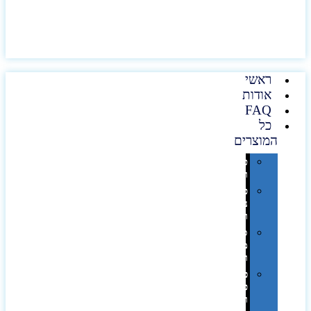
ראשי
אודות
FAQ
כל
המוצרים
טכנולוגיה
וגאדג'טים
פנאי,
נופש
ונסיעות
סביבת
משרד
ופרימיום
כלים,
פנסים
ורכב