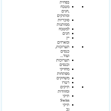
בפחית
מטבח
,חגים
ומתוקים
סוכריות
ממותגות
למטבח
חגים
יין
ומארזים
תערוכות,
כנסים
ועוד...
תערוכות
וכנסים
מחזיקי
מפתחות
משחקים
רטרו
תיקים
ומזוודות
תיקי
Swiss
תיקי
גב