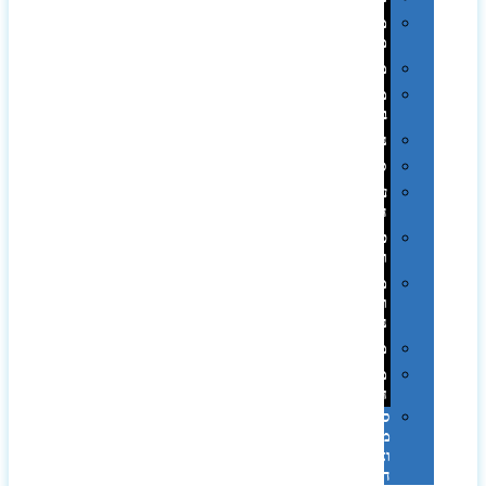
מחזיקי
מפתחות
משחקים
מתנה
בפחית
נסיעות
ספורט
על
השולחן…
פינוק
וספא
מזוודות
ותיקי
נסיעות
מטריות
מוצרי
חוף
סביבת
מחשב
וציוד
היקפי