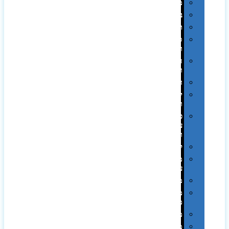
מגבות
בקבוקים
תרמי
ספלים
וכוסות
הוקרה
ואומנות
חגים
יין
ומארזים
כלי
עבודה
ופנסים
למטבח
מוצרי
עור
מחברות
מחזיקי
מפתחות
משחקים
מתנה