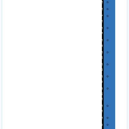
רטרו
רכב
שעונים
ומסגרות
תיקים
לכנסים
תיקי
Swiss
תיקי
גב
תיקי
טיולים
תיקי
ספורט
תיקי
צד
ומכתביות
תערוכות
וכנסים
רמקולים
סוכריות