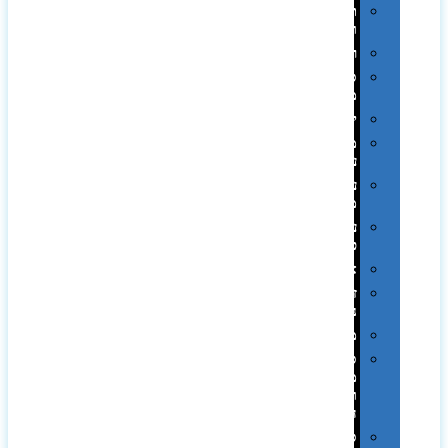
תערוכות
וכנסים
רמקולים
סוכריות
ממותגות
יודאיקה
מארזי
עטים
עטי
מתכת
עטי
פלסטיק
אוזניות
זכרונות
ניידים
מפצלים
סביבת
מחשב
וציוד
היקפי
סוללות