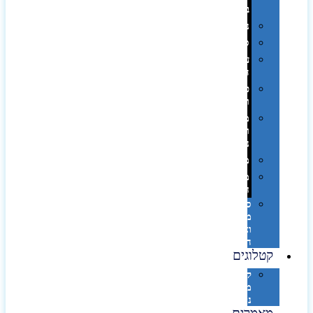
בפחית
נסיעות
ספורט
על
השולחן…
פינוק
וספא
מזוודות
ותיקי
נסיעות
מטריות
מוצרי
חוף
סביבת
מחשב
וציוד
היקפי
קטלוגים
קטלוג
מוצרי
נייר