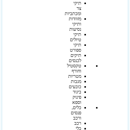
תיקי
צד
ומכתביות
מזוודות
ותיקי
נסיעות
תיקי
טיולים
תיקי
ספורט
תיקים
לכנסים
טקסטיל
וחורף
מטריות
מגבות
כובעים
ביגוד
פינוק
וספא
כלים,
פנסים
ורכב
רכב
כלי