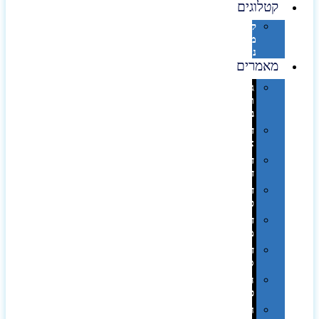
קטלוגים
קטלוג
מוצרי
נייר
מאמרים
גימורים
והשבחות
בדפוס
דפוס
אופסט
דפוס
דיגיטלי
דפוס
טמפון
דפוס
משי
דפוס
סובלימציה
הדפס
פרוצס
חריטה