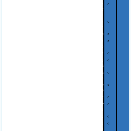
תיקי
צד
ומכתביות
תערוכות
וכנסים
רמקולים
סוכריות
ממותגות
יודאיקה
מארזי
עטים
עטי
מתכת
עטי
פלסטיק
אוזניות
זכרונות
ניידים
מפצלים
סביבת
מחשב