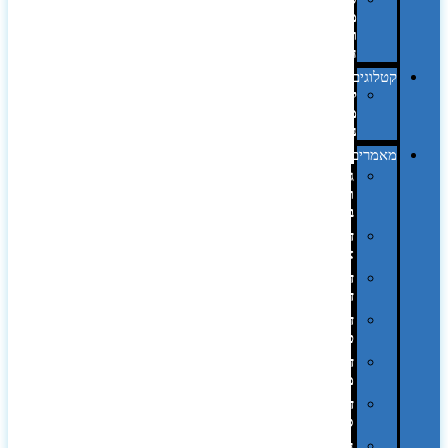
מחשב
וציוד
היקפי
קטלוגים
קטלוג
מוצרי
נייר
מאמרים
גימורים
והשבחות
בדפוס
דפוס
אופסט
דפוס
דיגיטלי
דפוס
טמפון
דפוס
משי
דפוס
סובלימציה
הדפס