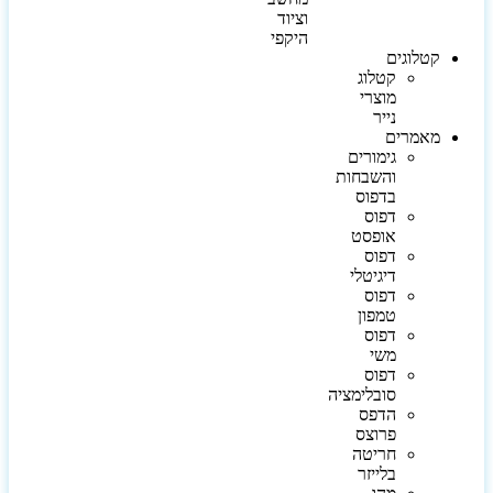
וציוד
היקפי
קטלוגים
קטלוג
מוצרי
נייר
מאמרים
גימורים
והשבחות
בדפוס
דפוס
אופסט
דפוס
דיגיטלי
דפוס
טמפון
דפוס
משי
דפוס
סובלימציה
הדפס
פרוצס
חריטה
בלייזר