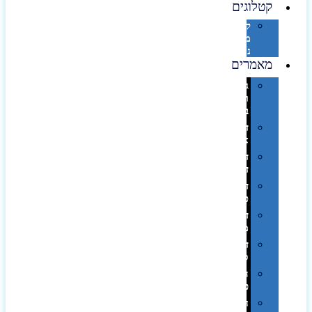
קטלוגים
קטלוג
מוצרי
נייר
מאמרים
גימורים
והשבחות
בדפוס
דפוס
אופסט
דפוס
דיגיטלי
דפוס
טמפון
דפוס
משי
דפוס
סובלימציה
הדפס
פרוצס
חריטה