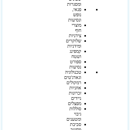
ומסגרות
פנאי,
נופש
ונסיעות
מוצרי
חוף
צידניות
שלוקרים
ומידניות
קמפינג
ושטח
ספורט
נסיעות
טכנולוגיה
וגאדג'טים
רמקולים
אוזניות
זכרונות
ניידים
מפצלים
סוללות
גיבוי
ומטענים
סביבת
מחשב