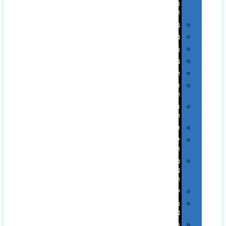
גיבוי
ומטענים
ביגוד
כובעים
מגבות
בקבוקים
תרמי
ספלים
וכוסות
הוקרה
ואומנות
חגים
יין
ומארזים
כלי
עבודה
ופנסים
למטבח
מוצרי
עור
מחברות