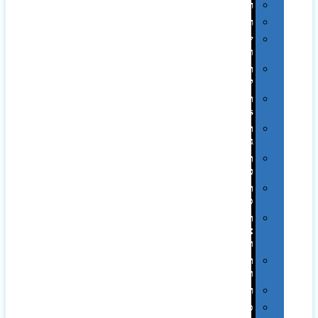
רטרו
רכב
שעונים
ומסגרות
תיקים
לכנסים
תיקי
Swiss
תיקי
גב
תיקי
טיולים
תיקי
ספורט
תיקי
צד
ומכתביות
תערוכות
וכנסים
רמקולים
סוכריות