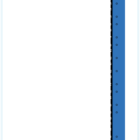
תערוכות
וכנסים
רמקולים
סוכריות
ממותגות
יודאיקה
מארזי
עטים
עטי
מתכת
עטי
פלסטיק
אוזניות
זכרונות
ניידים
מפצלים
סביבת
מחשב
וציוד
היקפי
סוללות