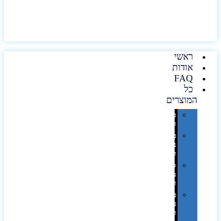
ראשי
אודות
FAQ
כל
המוצרים
טכנולוגיה
וגאדג'טים
פנאי,
נופש
ונסיעות
סביבת
משרד
ופרימיום
כלים,
פנסים
ורכב