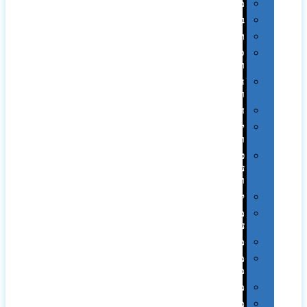
מגבות
בקבוקים
תרמי
ספלים
וכוסות
הוקרה
ואומנות
חגים
יין
ומארזים
כלי
עבודה
ופנסים
למטבח
מוצרי
עור
מחברות
מחזיקי
מפתחות
משחקים
מתנה