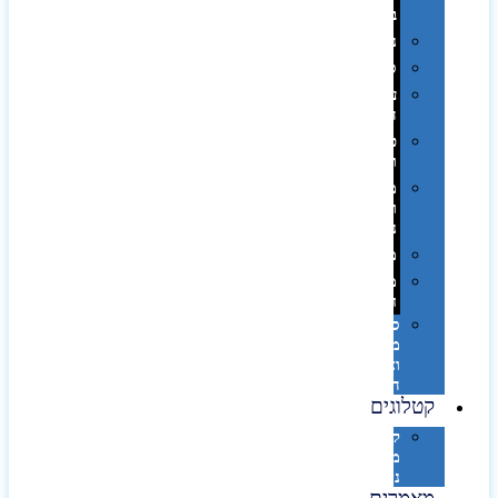
בפחית
נסיעות
ספורט
על
השולחן…
פינוק
וספא
מזוודות
ותיקי
נסיעות
מטריות
מוצרי
חוף
סביבת
מחשב
וציוד
היקפי
קטלוגים
קטלוג
מוצרי
נייר