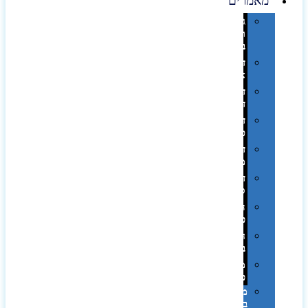
מאמרים
גימורים
והשבחות
בדפוס
דפוס
אופסט
דפוס
דיגיטלי
דפוס
טמפון
דפוס
משי
דפוס
סובלימציה
הדפס
פרוצס
חריטה
בלייזר
מהו
פנטון?
מיתוג
באמצעות