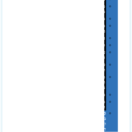
מחזיקי
מפתחות
משחקים
מתנה
בפחית
נסיעות
ספורט
על
השולחן…
פינוק
וספא
מזוודות
ותיקי
נסיעות
מטריות
מוצרי
חוף
סביבת
מחשב
וציוד
היקפי