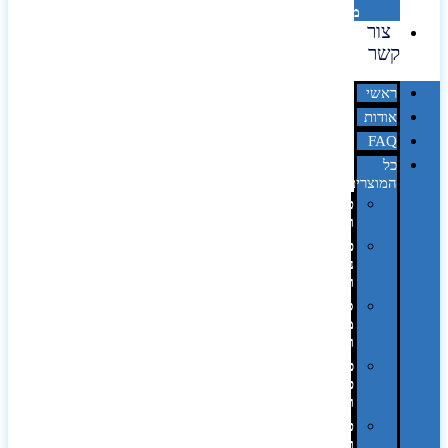
מדבקות
צור
קשר
ראשי
אודות
FAQ
כל
המוצרים
טכנולוגיה
וגאדג'טים
פנאי,
נופש
ונסיעות
סביבת
משרד
ופרימיום
כלים,
פנסים
ורכב
טקסטיל
וחורף