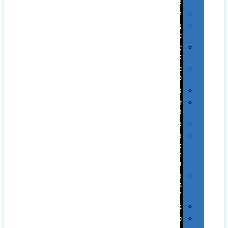
ממותגות
יודאיקה
מארזי
עטים
עטי
מתכת
עטי
פלסטיק
אוזניות
זכרונות
ניידים
מפצלים
סביבת
מחשב
וציוד
היקפי
סוללות
גיבוי
ומטענים
ביגוד
כובעים