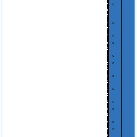
תיקי
צד
ומכתביות
תערוכות
וכנסים
רמקולים
סוכריות
ממותגות
יודאיקה
מארזי
עטים
עטי
מתכת
עטי
פלסטיק
אוזניות
זכרונות
ניידים
מפצלים
סביבת
מחשב