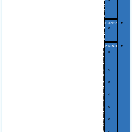
מחשב
וציוד
היקפי
קטלוגים
קטלוג
מוצרי
נייר
מאמרים
גימורים
והשבחות
בדפוס
דפוס
אופסט
דפוס
דיגיטלי
דפוס
טמפון
דפוס
משי
דפוס
סובלימציה
הדפס