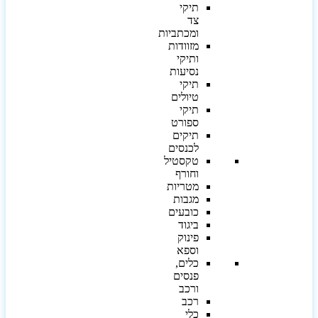
תיקי
צד
ומכתביות
מזוודות
ותיקי
נסיעות
תיקי
טיולים
תיקי
ספורט
תיקים
לכנסים
טקסטיל
וחורף
מטריות
מגבות
כובעים
ביגוד
פינוק
וספא
כלים,
פנסים
ורכב
רכב
כלי