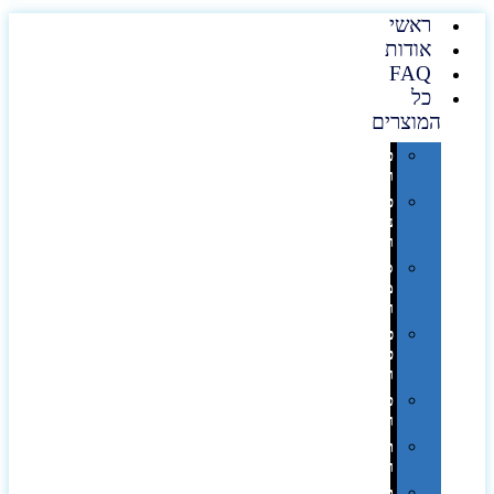
ראשי
אודות
FAQ
כל
המוצרים
טכנולוגיה
וגאדג'טים
פנאי,
נופש
ונסיעות
סביבת
משרד
ופרימיום
כלים,
פנסים
ורכב
טקסטיל
וחורף
תיקים
ומזוודות
תערוכות,