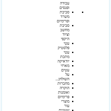
עבודה
ופנסים
סביבת
משרד
ופרימיום
סביבת
מחשב
וציוד
היקפי
עטי
פלסטיק
עטי
מתכת
יודאיקה
מארזי
עטים
על
השולחן...
מחברות
הוקרה
ואומנות
פרימיום
מוצרי
עור
שעונים