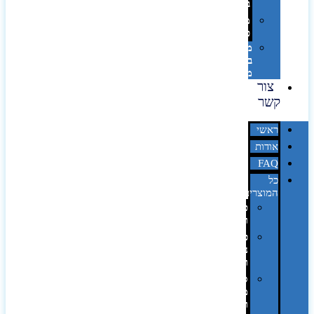
בלייזר
מהו
פנטון?
מיתוג
באמצעות
מדבקות
צור
קשר
ראשי
אודות
FAQ
כל
המוצרים
טכנולוגיה
וגאדג'טים
פנאי,
נופש
ונסיעות
סביבת
משרד
ופרימיום