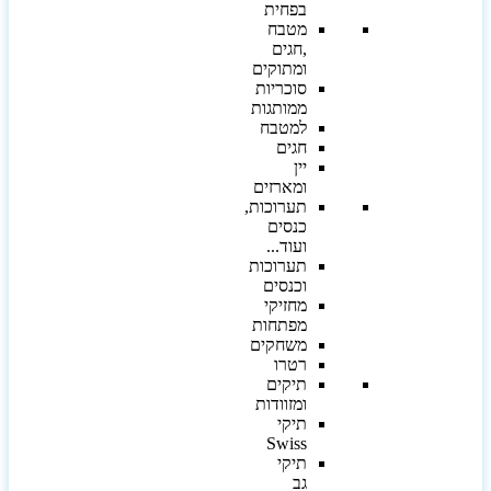
בפחית
מטבח
,חגים
ומתוקים
סוכריות
ממותגות
למטבח
חגים
יין
ומארזים
תערוכות,
כנסים
ועוד...
תערוכות
וכנסים
מחזיקי
מפתחות
משחקים
רטרו
תיקים
ומזוודות
תיקי
Swiss
תיקי
גב