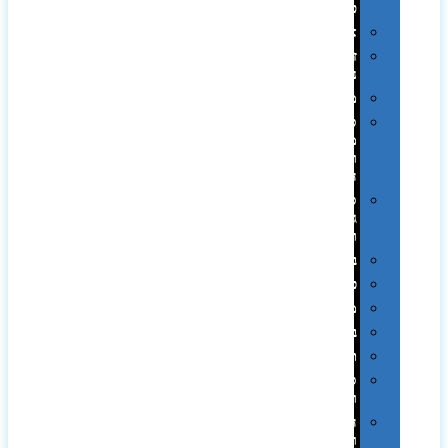
פלסטיק
אוזניות
זכרונות
ניידים
מפצלים
סביבת
מחשב
וציוד
היקפי
סוללות
גיבוי
ומטענים
ביגוד
כובעים
מגבות
בקבוקים
תרמי
ספלים
וכוסות
הוקרה
ואומנות