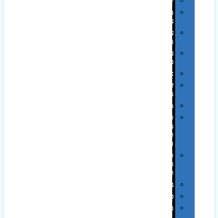
יודאיקה
מארזי
עטים
עטי
מתכת
עטי
פלסטיק
אוזניות
זכרונות
ניידים
מפצלים
סביבת
מחשב
וציוד
היקפי
סוללות
גיבוי
ומטענים
ביגוד
כובעים
מגבות