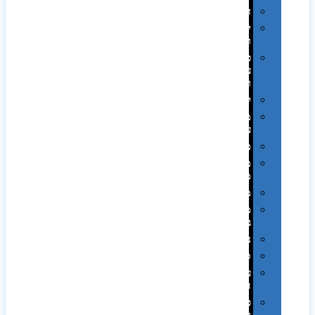
חגים
יין
ומארזים
כלי
עבודה
ופנסים
למטבח
מוצרי
עור
מחברות
מחזיקי
מפתחות
משחקים
מתנה
בפחית
נסיעות
ספורט
על
השולחן…
פינוק