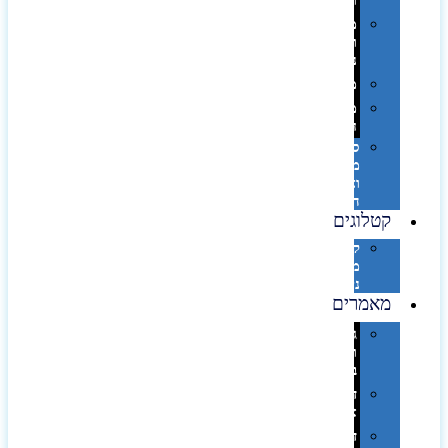
וספא
מזוודות
ותיקי
נסיעות
מטריות
מוצרי
חוף
סביבת
מחשב
וציוד
היקפי
קטלוגים
קטלוג
מוצרי
נייר
מאמרים
גימורים
והשבחות
בדפוס
דפוס
אופסט
דפוס