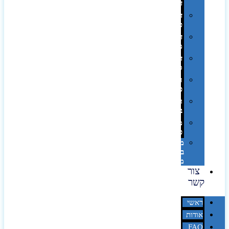
דיגיטלי
דפוס
טמפון
דפוס
משי
דפוס
סובלימציה
הדפס
פרוצס
חריטה
בלייזר
מהו
פנטון?
מיתוג
באמצעות
מדבקות
צור
קשר
ראשי
אודות
FAQ