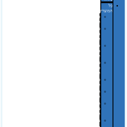
כל
המוצרים
טכנולוגיה
וגאדג'טים
פנאי,
נופש
ונסיעות
סביבת
משרד
ופרימיום
כלים,
פנסים
ורכב
טקסטיל
וחורף
תיקים
ומזוודות
תערוכות,
כנסים
ועוד…
מטבח
,חגים