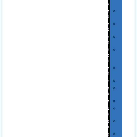
Swiss
תיקי
גב
תיקי
טיולים
תיקי
ספורט
תיקי
צד
ומכתביות
תערוכות
וכנסים
רמקולים
סוכריות
ממותגות
יודאיקה
מארזי
עטים
עטי
מתכת
עטי