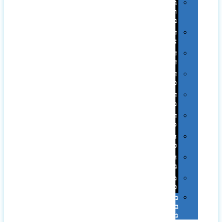
גימורים
והשבחות
בדפוס
דפוס
אופסט
דפוס
דיגיטלי
דפוס
טמפון
דפוס
משי
דפוס
סובלימציה
הדפס
פרוצס
חריטה
בלייזר
מהו
פנטון?
מיתוג
באמצעות
מדבקות