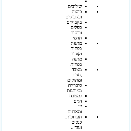
שילובים
כוסות
ובקבוקים
בקבוקים
ספלים
וכוסות
תרמי
מתנות
בפחית
וקופות
מתנה
בפחית
מטבח
,חגים
ומתוקים
סוכריות
ממותגות
למטבח
חגים
יין
ומארזים
תערוכות,
כנסים
ועוד...