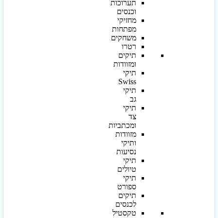
תערוכות
וכנסים
מחזיקי
מפתחות
משחקים
רטרו
תיקים
ומזוודות
תיקי
Swiss
תיקי
גב
תיקי
צד
ומכתביות
מזוודות
ותיקי
נסיעות
תיקי
טיולים
תיקי
ספורט
תיקים
לכנסים
טקסטיל