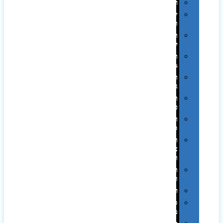
רכב
שעונים
ומסגרות
תיקים
לכנסים
תיקי
Swiss
תיקי
גב
תיקי
טיולים
תיקי
ספורט
תיקי
צד
ומכתביות
תערוכות
וכנסים
רמקולים
סוכריות
ממותגות