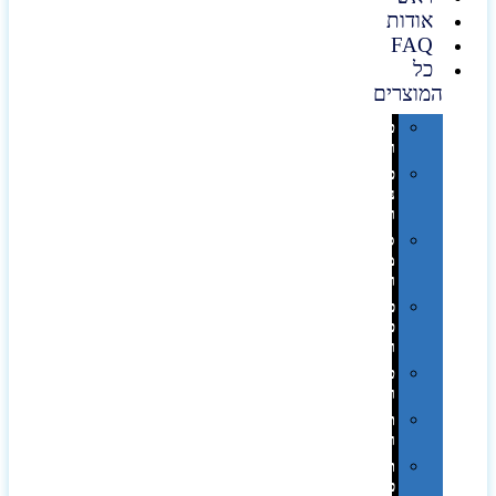
אודות
FAQ
כל
המוצרים
טכנולוגיה
וגאדג'טים
פנאי,
נופש
ונסיעות
סביבת
משרד
ופרימיום
כלים,
פנסים
ורכב
טקסטיל
וחורף
תיקים
ומזוודות
תערוכות,
כנסים