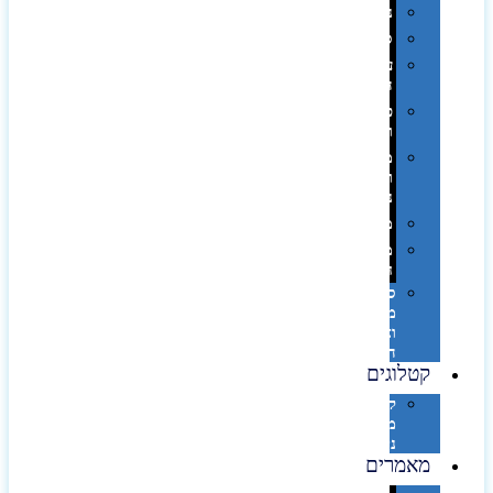
נסיעות
ספורט
על
השולחן…
פינוק
וספא
מזוודות
ותיקי
נסיעות
מטריות
מוצרי
חוף
סביבת
מחשב
וציוד
היקפי
קטלוגים
קטלוג
מוצרי
נייר
מאמרים