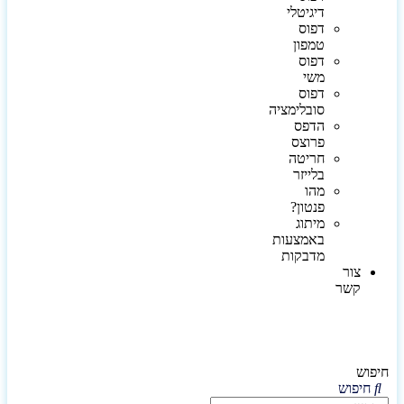
דיגיטלי
דפוס
טמפון
דפוס
משי
דפוס
סובלימציה
הדפס
פרוצס
חריטה
בלייזר
מהו
פנטון?
מיתוג
באמצעות
מדבקות
צור
קשר
חיפוש
חיפוש