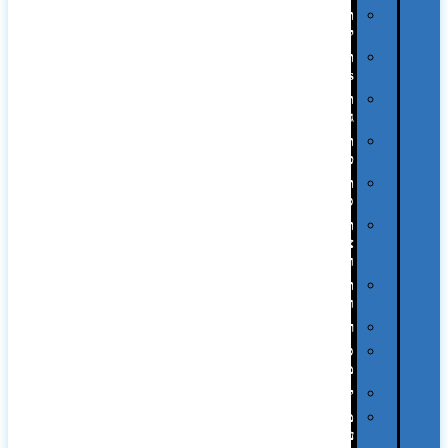
תיקים
לכנסים
תיקי
Swiss
תיקי
גב
תיקי
טיולים
תיקי
ספורט
תיקי
צד
ומכתביות
תערוכות
וכנסים
רמקולים
סוכריות
ממותגות
יודאיקה
מארזי
עטים