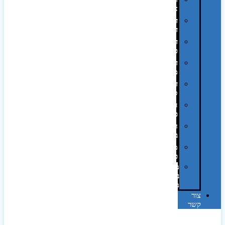
אופסט
דפוס
דיגיטלי
דפוס
טמפון
דפוס
משי
דפוס
סובלימציה
הדפס
פרוצס
חריטה
בלייזר
מהו
פנטון?
מיתוג
באמצעות
מדבקות
צור
קשר