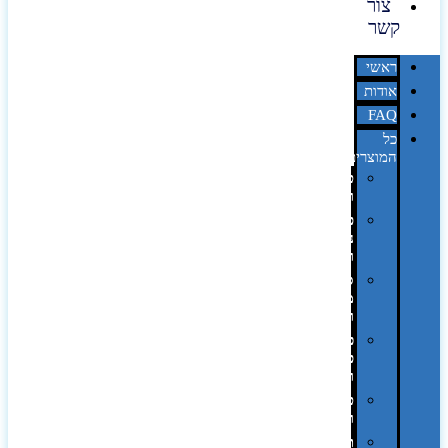
צור
קשר
ראשי
אודות
FAQ
כל
המוצרים
טכנולוגיה
וגאדג'טים
פנאי,
נופש
ונסיעות
סביבת
משרד
ופרימיום
כלים,
פנסים
ורכב
טקסטיל
וחורף
תיקים