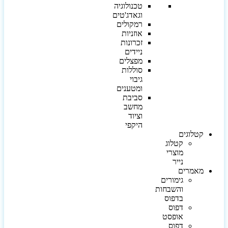
טכנולוגיה
וגאדג'טים
רמקולים
אוזניות
זכרונות
ניידים
מפצלים
סוללות
גיבוי
ומטענים
סביבת
מחשב
וציוד
היקפי
קטלוגים
קטלוג
מוצרי
נייר
מאמרים
גימורים
והשבחות
בדפוס
דפוס
אופסט
דפוס