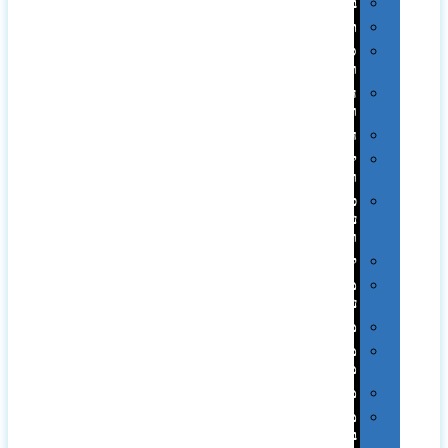
בקבוקים
תרמי
ספלים
וכוסות
הוקרה
ואומנות
חגים
יין
ומארזים
כלי
עבודה
ופנסים
למטבח
מוצרי
עור
מחברות
מחזיקי
מפתחות
משחקים
מתנה
בפחית