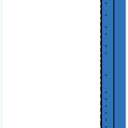
עטי
מתכת
עטי
פלסטיק
אוזניות
זכרונות
ניידים
מפצלים
סביבת
מחשב
וציוד
היקפי
סוללות
גיבוי
ומטענים
ביגוד
כובעים
מגבות
בקבוקים
תרמי
ספלים