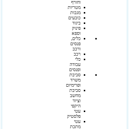
וחורף
מטריות
מגבות
כובעים
ביגוד
פינוק
וספא
כלים,
פנסים
ורכב
רכב
כלי
עבודה
ופנסים
סביבת
משרד
ופרימיום
סביבת
מחשב
וציוד
היקפי
עטי
פלסטיק
עטי
מתכת