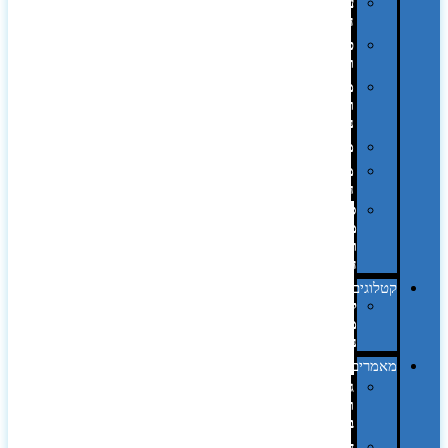
על
השולחן…
פינוק
וספא
מזוודות
ותיקי
נסיעות
מטריות
מוצרי
חוף
סביבת
מחשב
וציוד
היקפי
קטלוגים
קטלוג
מוצרי
נייר
מאמרים
גימורים
והשבחות
בדפוס
דפוס