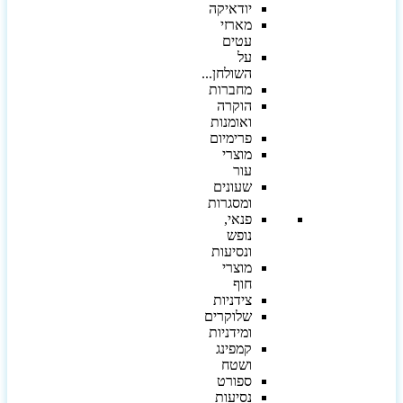
יודאיקה
מארזי
עטים
על
השולחן...
מחברות
הוקרה
ואומנות
פרימיום
מוצרי
עור
שעונים
ומסגרות
פנאי,
נופש
ונסיעות
מוצרי
חוף
צידניות
שלוקרים
ומידניות
קמפינג
ושטח
ספורט
נסיעות