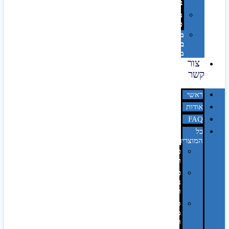
בלייזר
מהו
פנטון?
מיתוג
באמצעות
מדבקות
צור
קשר
ראשי
אודות
FAQ
כל
המוצרים
טכנולוגיה
וגאדג'טים
פנאי,
נופש
ונסיעות
סביבת
משרד
ופרימיום