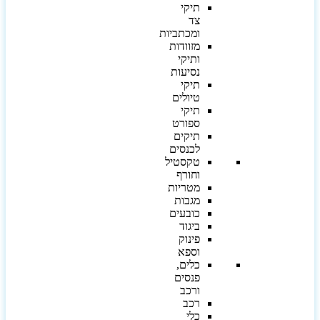
תיקי
צד
ומכתביות
מזוודות
ותיקי
נסיעות
תיקי
טיולים
תיקי
ספורט
תיקים
לכנסים
טקסטיל
וחורף
מטריות
מגבות
כובעים
ביגוד
פינוק
וספא
כלים,
פנסים
ורכב
רכב
כלי