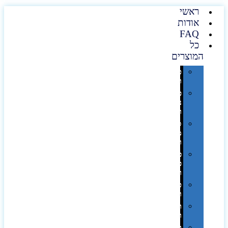
ראשי
אודות
FAQ
כל
המוצרים
טכנולוגיה
וגאדג'טים
פנאי,
נופש
ונסיעות
סביבת
משרד
ופרימיום
כלים,
פנסים
ורכב
טקסטיל
וחורף
תיקים
ומזוודות
תערוכות,