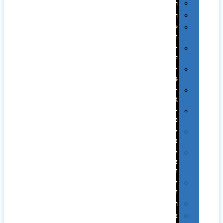
רטרו
רכב
שעונים
ומסגרות
תיקים
לכנסים
תיקי
Swiss
תיקי
גב
תיקי
טיולים
תיקי
ספורט
תיקי
צד
ומכתביות
תערוכות
וכנסים
רמקולים
סוכריות