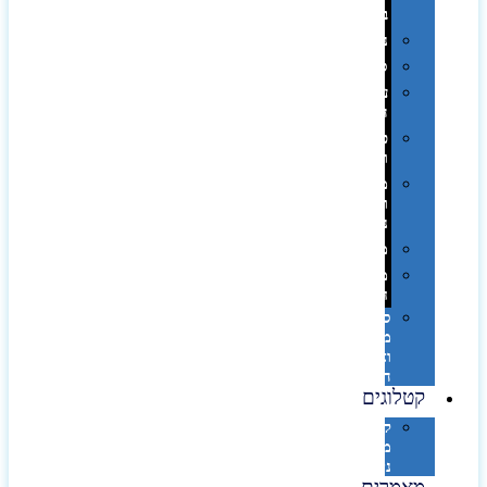
בפחית
נסיעות
ספורט
על
השולחן…
פינוק
וספא
מזוודות
ותיקי
נסיעות
מטריות
מוצרי
חוף
סביבת
מחשב
וציוד
היקפי
קטלוגים
קטלוג
מוצרי
נייר