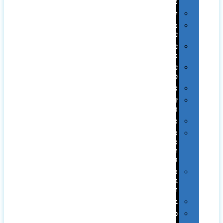
ממותגות
יודאיקה
מארזי
עטים
עטי
מתכת
עטי
פלסטיק
אוזניות
זכרונות
ניידים
מפצלים
סביבת
מחשב
וציוד
היקפי
סוללות
גיבוי
ומטענים
ביגוד
כובעים