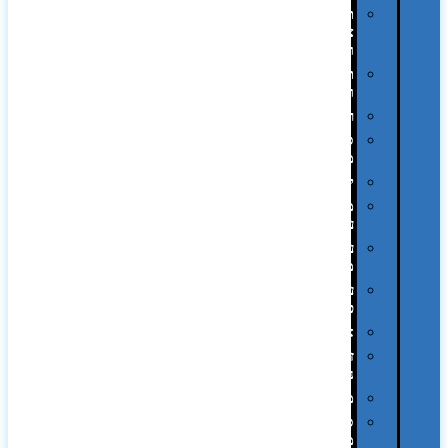
תיקי
צד
ומכתביות
תערוכות
וכנסים
רמקולים
סוכריות
ממותגות
יודאיקה
מארזי
עטים
עטי
מתכת
עטי
פלסטיק
אוזניות
זכרונות
ניידים
מפצלים
סביבת
מחשב