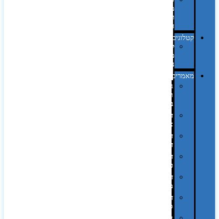
מחשב
וציוד
היקפי
קטלוגים
קטלוג
מוצרי
נייר
מאמרים
גימורים
והשבחות
בדפוס
דפוס
אופסט
דפוס
דיגיטלי
דפוס
טמפון
דפוס
משי
דפוס
סובלימציה
הדפס