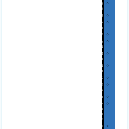
תערוכות
וכנסים
רמקולים
סוכריות
ממותגות
יודאיקה
מארזי
עטים
עטי
מתכת
עטי
פלסטיק
אוזניות
זכרונות
ניידים
מפצלים
סביבת
מחשב
וציוד
היקפי
סוללות