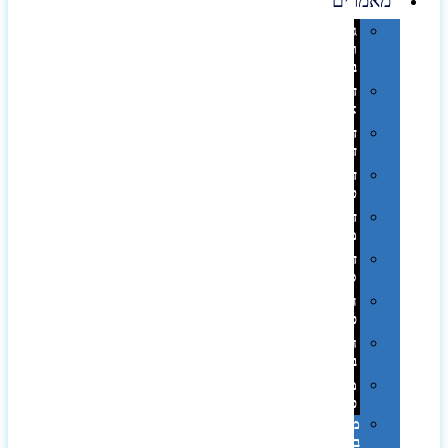
מאמרים
גימורים
והשבחות
בדפוס
דפוס
אופסט
דפוס
דיגיטלי
דפוס
טמפון
דפוס
משי
דפוס
סובלימציה
הדפס
פרוצס
חריטה
בלייזר
מהו
פנטון?
מיתוג
באמצעות