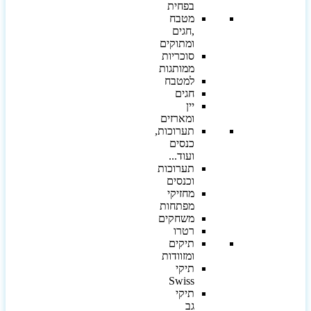
בפחית
מטבח
,חגים
ומתוקים
סוכריות
ממותגות
למטבח
חגים
יין
ומארזים
תערוכות,
כנסים
ועוד...
תערוכות
וכנסים
מחזיקי
מפתחות
משחקים
רטרו
תיקים
ומזוודות
תיקי
Swiss
תיקי
גב