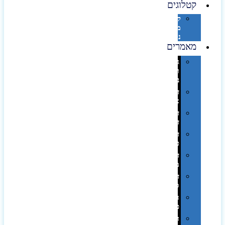
קטלוגים
קטלוג
מוצרי
נייר
מאמרים
גימורים
והשבחות
בדפוס
דפוס
אופסט
דפוס
דיגיטלי
דפוס
טמפון
דפוס
משי
דפוס
סובלימציה
הדפס
פרוצס
חריטה