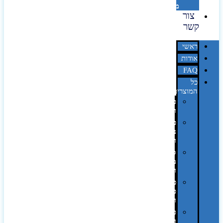
מדבקות
צור
קשר
ראשי
אודות
FAQ
כל
המוצרים
טכנולוגיה
וגאדג'טים
פנאי,
נופש
ונסיעות
סביבת
משרד
ופרימיום
כלים,
פנסים
ורכב
טקסטיל
וחורף