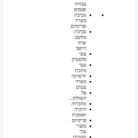
עבודה
ופנסים
סביבת
משרד
ופרימיום
סביבת
מחשב
וציוד
היקפי
עטי
פלסטיק
עטי
מתכת
יודאיקה
מארזי
עטים
על
השולחן...
מחברות
הוקרה
ואומנות
פרימיום
מוצרי
עור
שעונים