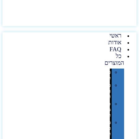
ראשי
אודות
FAQ
כל
המוצרים
טכנולוגיה
וגאדג'טים
פנאי,
נופש
ונסיעות
סביבת
משרד
ופרימיום
כלים,
פנסים
ורכב