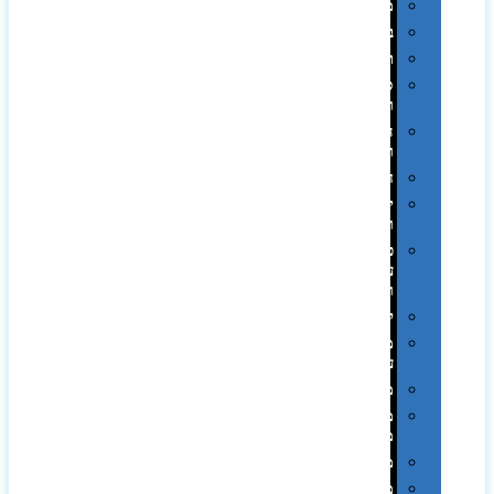
מגבות
בקבוקים
תרמי
ספלים
וכוסות
הוקרה
ואומנות
חגים
יין
ומארזים
כלי
עבודה
ופנסים
למטבח
מוצרי
עור
מחברות
מחזיקי
מפתחות
משחקים
מתנה