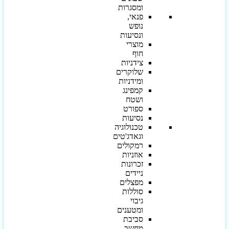
ומסגרות
פנאי,
נופש
ונסיעות
מוצרי
חוף
צידניות
שלוקרים
ומידניות
קמפינג
ושטח
ספורט
נסיעות
טכנולוגיה
וגאדג'טים
רמקולים
אוזניות
זכרונות
ניידים
מפצלים
סוללות
גיבוי
ומטענים
סביבת
מחשב