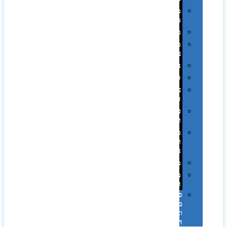
מחזיקי
מפתחות
משחקים
מתנה
בפחית
נסיעות
ספורט
על
השולחן…
פינוק
וספא
מזוודות
ותיקי
נסיעות
מטריות
מוצרי
חוף
סביבת
מחשב
וציוד
היקפי