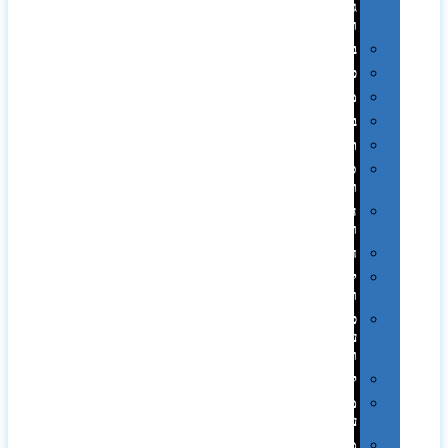
גיבוי
ומטענים
ביגוד
כובעים
מגבות
בקבוקים
תרמי
ספלים
וכוסות
הוקרה
ואומנות
חגים
יין
ומארזים
כלי
עבודה
ופנסים
למטבח
מוצרי
עור
מחברות