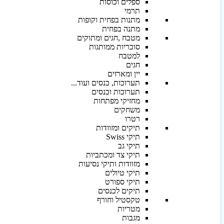
ספלים וכוסות
תרמי
מתנות בפחית וקופות
מתנה בפחית
מטבח ,חגים ומתוקים
סוכריות ממותגות
למטבח
חגים
יין ומארזים
תערוכות, כנסים ועוד...
תערוכות וכנסים
מחזיקי מפתחות
משחקים
רטרו
תיקים ומזוודות
תיקי Swiss
תיקי גב
תיקי צד ומכתביות
מזוודות ותיקי נסיעות
תיקי טיולים
תיקי ספורט
תיקים לכנסים
טקסטיל וחורף
מטריות
מגבות