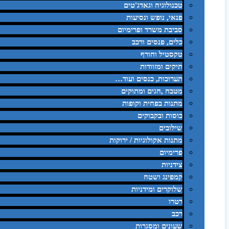
טכנולוגיה וגאדג'טים
פנאי, נופש ונסיעות
סביבת משרד ופרימיום
כלים, פנסים ורכב
טקסטיל וחורף
תיקים ומזוודות
תערוכות, כנסים ועוד…
מטבח ,חגים ומתוקים
מתנות בפחית וקופות
כוסות ובקבוקים
שילובים
מתנות אקולוגיות / ירוקות
פרימיום
צידניות
קמפינג ושטח
שלוקרים ומידניות
רטרו
רכב
שעונים ומסגרות