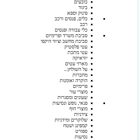
כובעים
ביגוד
פינוק וספא
כלים, פנסים ורכב
רכב
כלי עבודה ופנסים
סביבת משרד ופרימיום
סביבת מחשב וציוד היקפי
עטי פלסטיק
עטי מתכת
יודאיקה
מארזי עטים
על השולחן...
מחברות
הוקרה ואומנות
פרימיום
מוצרי עור
שעונים ומסגרות
פנאי, נופש ונסיעות
מוצרי חוף
צידניות
שלוקרים ומידניות
קמפינג ושטח
ספורט
נסיעות