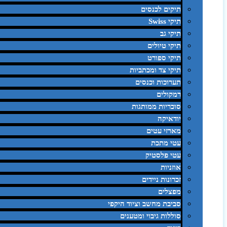
תיקים לכנסים
תיקי Swiss
תיקי גב
תיקי טיולים
תיקי ספורט
תיקי צד ומכתביות
תערוכות וכנסים
רמקולים
סוכריות ממותגות
יודאיקה
מארזי עטים
עטי מתכת
עטי פלסטיק
אוזניות
זכרונות ניידים
מפצלים
סביבת מחשב וציוד היקפי
סוללות גיבוי ומטענים