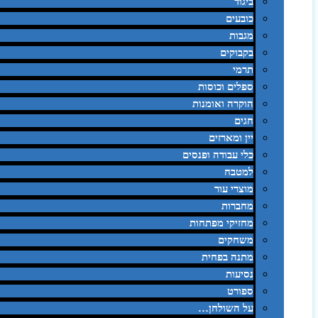
ביגוד
כובעים
מגבות
בקבוקים
תרמי
ספלים וכוסות
הוקרה ואומנות
חגים
יין ומארזים
כלי עבודה ופנסים
למטבח
מוצרי עור
מחברות
מחזיקי מפתחות
משחקים
מתנה בפחית
נסיעות
ספורט
על השולחן…