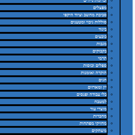
זכרונות ניידים
מפצלים
סביבת מחשב וציוד היקפי
סוללות גיבוי ומטענים
ביגוד
כובעים
מגבות
בקבוקים
תרמי
ספלים וכוסות
הוקרה ואומנות
חגים
יין ומארזים
כלי עבודה ופנסים
למטבח
מוצרי עור
מחברות
מחזיקי מפתחות
משחקים