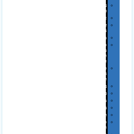
עטי
פלסטיק
אוזניות
זכרונות
ניידים
מפצלים
סביבת
מחשב
וציוד
היקפי
סוללות
גיבוי
ומטענים
ביגוד
כובעים
מגבות
בקבוקים
תרמי
ספלים
וכוסות