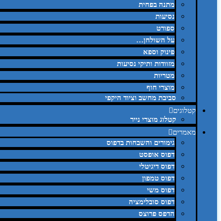
מתנה בפחית
נסיעות
ספורט
על השולחן…
פינוק וספא
מזוודות ותיקי נסיעות
מטריות
מוצרי חוף
סביבת מחשב וציוד היקפי
קטלוגים
קטלוג מוצרי נייר
מאמרים
גימורים והשבחות בדפוס
דפוס אופסט
דפוס דיגיטלי
דפוס טמפון
דפוס משי
דפוס סובלימציה
הדפס פרוצס