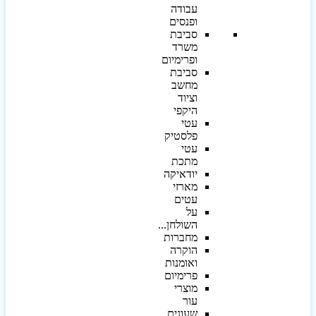
עבודה
ופנסים
סביבת
משרד
ופרימיום
סביבת
מחשב
וציוד
היקפי
עטי
פלסטיק
עטי
מתכת
יודאיקה
מארזי
עטים
על
השולחן...
מחברות
הוקרה
ואומנות
פרימיום
מוצרי
עור
שעונים