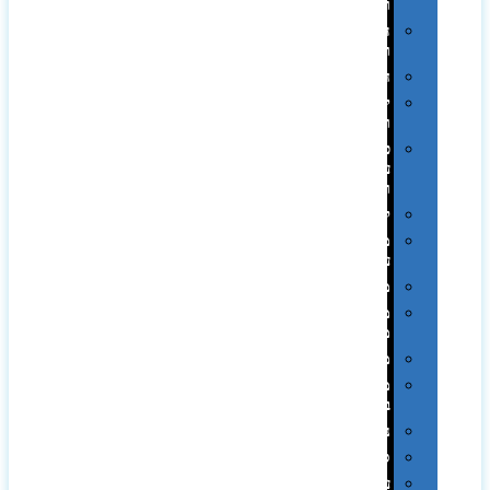
וכוסות
הוקרה
ואומנות
חגים
יין
ומארזים
כלי
עבודה
ופנסים
למטבח
מוצרי
עור
מחברות
מחזיקי
מפתחות
משחקים
מתנה
בפחית
נסיעות
ספורט
על