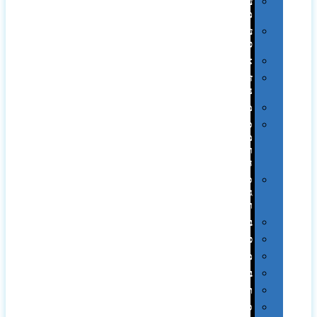
עטי
מתכת
עטי
פלסטיק
אוזניות
זכרונות
ניידים
מפצלים
סביבת
מחשב
וציוד
היקפי
סוללות
גיבוי
ומטענים
ביגוד
כובעים
מגבות
בקבוקים
תרמי
ספלים