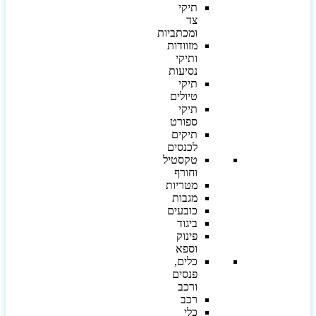
תיקי
צד
ומכתביות
מזוודות
ותיקי
נסיעות
תיקי
טיולים
תיקי
ספורט
תיקים
לכנסים
טקסטיל
וחורף
מטריות
מגבות
כובעים
ביגוד
פינוק
וספא
כלים,
פנסים
ורכב
רכב
כלי