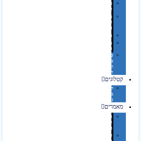
פינוק
וספא
מזוודות
ותיקי
נסיעות
מטריות
מוצרי
חוף
סביבת
מחשב
וציוד
היקפי
קטלוגים
קטלוג
מוצרי
נייר
מאמרים
גימורים
והשבחות
בדפוס
דפוס