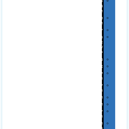
מתנות
בפחית
וקופות
כוסות
ובקבוקים
שילובים
מתנות
אקולוגיות
/
ירוקות
פרימיום
צידניות
קמפינג
ושטח
שלוקרים
ומידניות
רטרו
רכב
שעונים
ומסגרות
תיקים
לכנסים