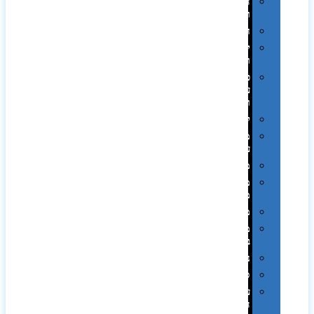
הוקרה
ואומנות
חגים
יין
ומארזים
כלי
עבודה
ופנסים
למטבח
מוצרי
עור
מחברות
מחזיקי
מפתחות
משחקים
מתנה
בפחית
נסיעות
ספורט
על
השולחן…