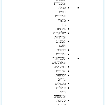
ומסגרות
פנאי,
נופש
ונסיעות
מוצרי
חוף
צידניות
שלוקרים
ומידניות
קמפינג
ושטח
ספורט
נסיעות
טכנולוגיה
וגאדג'טים
רמקולים
אוזניות
זכרונות
ניידים
מפצלים
סוללות
גיבוי
ומטענים
סביבת
מחשב