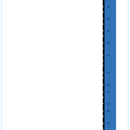
תיקי
Swiss
תיקי
גב
תיקי
טיולים
תיקי
ספורט
תיקי
צד
ומכתביות
תערוכות
וכנסים
רמקולים
סוכריות
ממותגות
יודאיקה
מארזי
עטים
עטי
מתכת