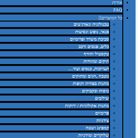
אודות
FAQ
כל המוצרים
טכנולוגיה וגאדג'טים
פנאי, נופש ונסיעות
סביבת משרד ופרימיום
כלים, פנסים ורכב
טקסטיל וחורף
תיקים ומזוודות
תערוכות, כנסים ועוד…
מטבח ,חגים ומתוקים
מתנות בפחית וקופות
כוסות ובקבוקים
שילובים
מתנות אקולוגיות / ירוקות
פרימיום
צידניות
קמפינג ושטח
שלוקרים ומידניות