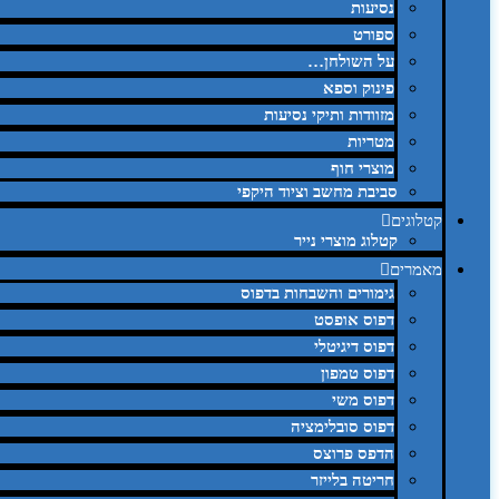
נסיעות
ספורט
על השולחן…
פינוק וספא
מזוודות ותיקי נסיעות
מטריות
מוצרי חוף
סביבת מחשב וציוד היקפי
קטלוגים
קטלוג מוצרי נייר
מאמרים
גימורים והשבחות בדפוס
דפוס אופסט
דפוס דיגיטלי
דפוס טמפון
דפוס משי
דפוס סובלימציה
הדפס פרוצס
חריטה בלייזר