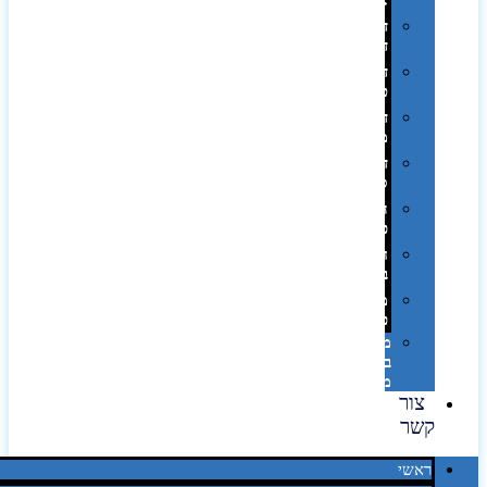
אופסט
דפוס
דיגיטלי
דפוס
טמפון
דפוס
משי
דפוס
סובלימציה
הדפס
פרוצס
חריטה
בלייזר
מהו
פנטון?
מיתוג
באמצעות
מדבקות
צור
קשר
ראשי