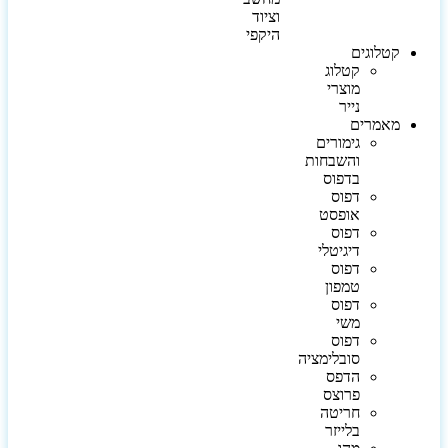
וציוד
היקפי
קטלוגים
קטלוג
מוצרי
נייר
מאמרים
גימורים
והשבחות
בדפוס
דפוס
אופסט
דפוס
דיגיטלי
דפוס
טמפון
דפוס
משי
דפוס
סובלימציה
הדפס
פרוצס
חריטה
בלייזר