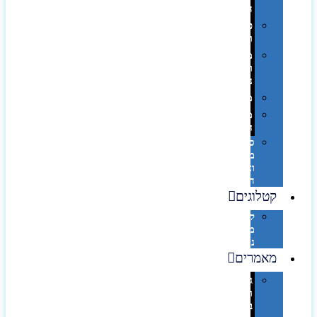
השולחן…
פינוק
וספא
מזוודות
ותיקי
נסיעות
מטריות
מוצרי
חוף
סביבת
מחשב
וציוד
היקפי
קטלוגים
קטלוג
מוצרי
נייר
מאמרים
גימורים
והשבחות
בדפוס