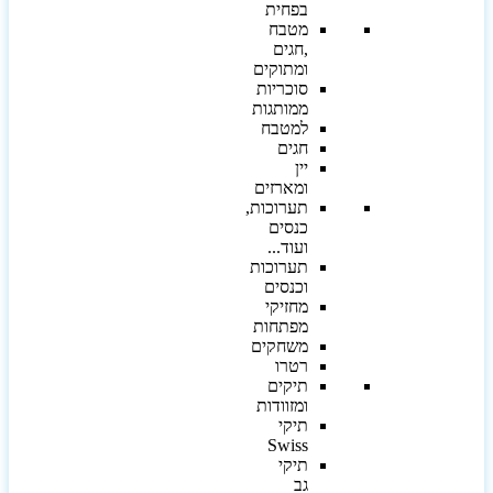
בפחית
מטבח
,חגים
ומתוקים
סוכריות
ממותגות
למטבח
חגים
יין
ומארזים
תערוכות,
כנסים
ועוד...
תערוכות
וכנסים
מחזיקי
מפתחות
משחקים
רטרו
תיקים
ומזוודות
תיקי
Swiss
תיקי
גב