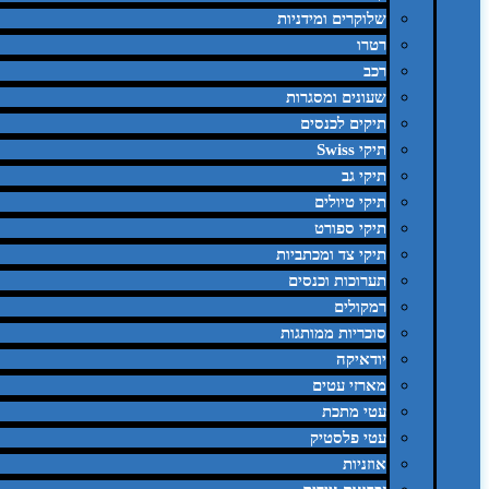
שלוקרים ומידניות
רטרו
רכב
שעונים ומסגרות
תיקים לכנסים
תיקי Swiss
תיקי גב
תיקי טיולים
תיקי ספורט
תיקי צד ומכתביות
תערוכות וכנסים
רמקולים
סוכריות ממותגות
יודאיקה
מארזי עטים
עטי מתכת
עטי פלסטיק
אוזניות