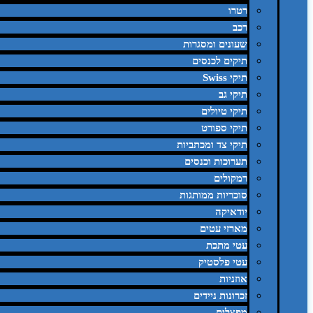
רטרו
רכב
שעונים ומסגרות
תיקים לכנסים
תיקי Swiss
תיקי גב
תיקי טיולים
תיקי ספורט
תיקי צד ומכתביות
תערוכות וכנסים
רמקולים
סוכריות ממותגות
יודאיקה
מארזי עטים
עטי מתכת
עטי פלסטיק
אוזניות
זכרונות ניידים
מפצלים