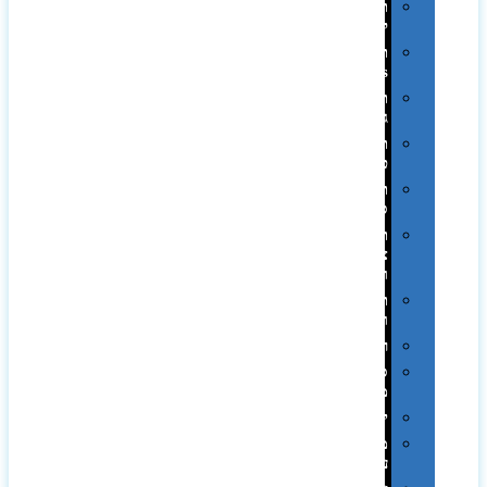
תיקים
לכנסים
תיקי
Swiss
תיקי
גב
תיקי
טיולים
תיקי
ספורט
תיקי
צד
ומכתביות
תערוכות
וכנסים
רמקולים
סוכריות
ממותגות
יודאיקה
מארזי
עטים