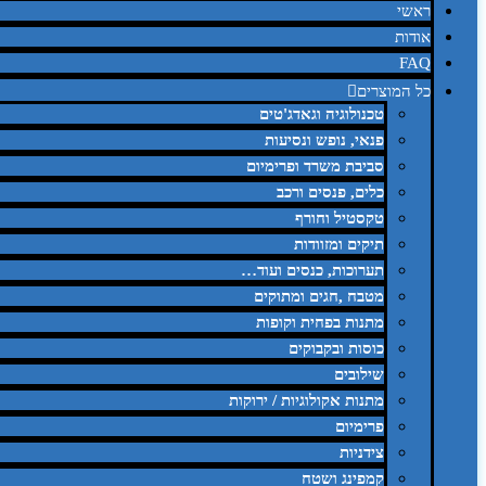
ראשי
אודות
FAQ
כל המוצרים
טכנולוגיה וגאדג'טים
פנאי, נופש ונסיעות
סביבת משרד ופרימיום
כלים, פנסים ורכב
טקסטיל וחורף
תיקים ומזוודות
תערוכות, כנסים ועוד…
מטבח ,חגים ומתוקים
מתנות בפחית וקופות
כוסות ובקבוקים
שילובים
מתנות אקולוגיות / ירוקות
פרימיום
צידניות
קמפינג ושטח