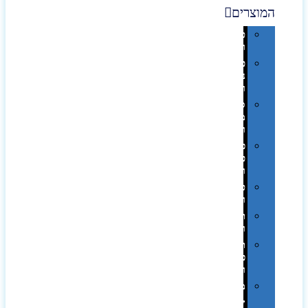
המוצרים
טכנולוגיה
וגאדג'טים
פנאי,
נופש
ונסיעות
סביבת
משרד
ופרימיום
כלים,
פנסים
ורכב
טקסטיל
וחורף
תיקים
ומזוודות
תערוכות,
כנסים
ועוד…
מטבח
,חגים