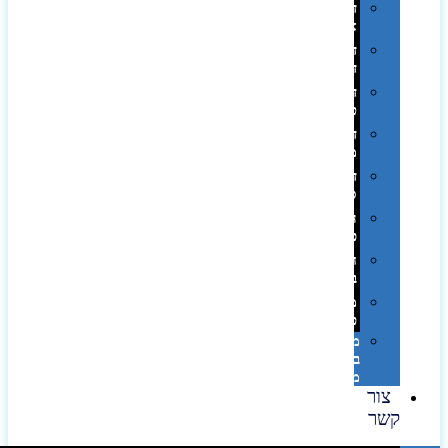
דפוס
אופסט
דפוס
דיגיטלי
דפוס
טמפון
דפוס
משי
דפוס
סובלימציה
הדפס
פרוצס
חריטה
בלייזר
מהו
פנטון?
מיתוג
באמצעות
מדבקות
צור
קשר