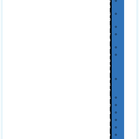
עטי
מתכת
עטי
פלסטיק
אוזניות
זכרונות
ניידים
מפצלים
סביבת
מחשב
וציוד
היקפי
סוללות
גיבוי
ומטענים
ביגוד
כובעים
מגבות
בקבוקים
תרמי
ספלים