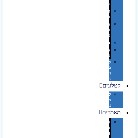
השולחן…
פינוק
וספא
מזוודות
ותיקי
נסיעות
מטריות
מוצרי
חוף
סביבת
מחשב
וציוד
היקפי
קטלוגים
קטלוג
מוצרי
נייר
מאמרים
גימורים
והשבחות
בדפוס