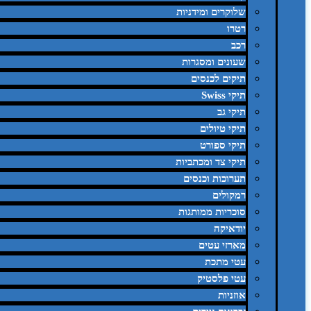
שלוקרים ומידניות
רטרו
רכב
שעונים ומסגרות
תיקים לכנסים
תיקי Swiss
תיקי גב
תיקי טיולים
תיקי ספורט
תיקי צד ומכתביות
תערוכות וכנסים
רמקולים
סוכריות ממותגות
יודאיקה
מארזי עטים
עטי מתכת
עטי פלסטיק
אוזניות