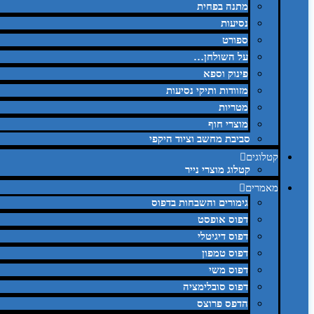
מתנה בפחית
נסיעות
ספורט
על השולחן…
פינוק וספא
מזוודות ותיקי נסיעות
מטריות
מוצרי חוף
סביבת מחשב וציוד היקפי
קטלוגים
קטלוג מוצרי נייר
מאמרים
גימורים והשבחות בדפוס
דפוס אופסט
דפוס דיגיטלי
דפוס טמפון
דפוס משי
דפוס סובלימציה
הדפס פרוצס