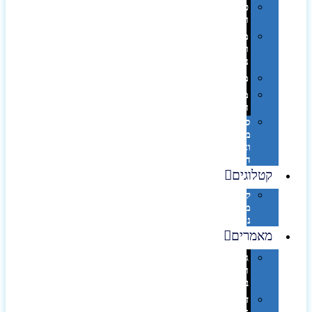
פינוק
וספא
מזוודות
ותיקי
נסיעות
מטריות
מוצרי
חוף
סביבת
מחשב
וציוד
היקפי
קטלוגים
קטלוג
מוצרי
נייר
מאמרים
גימורים
והשבחות
בדפוס
דפוס