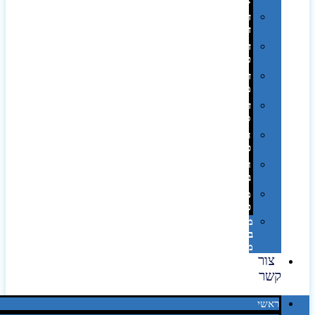
אופסט
דפוס
דיגיטלי
דפוס
טמפון
דפוס
משי
דפוס
סובלימציה
הדפס
פרוצס
חריטה
בלייזר
מהו
פנטון?
מיתוג
באמצעות
מדבקות
צור
קשר
ראשי