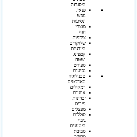
ומסגרות
פנאי,
נופש
ונסיעות
מוצרי
חוף
צידניות
שלוקרים
ומידניות
קמפינג
ושטח
ספורט
נסיעות
טכנולוגיה
וגאדג'טים
רמקולים
אוזניות
זכרונות
ניידים
מפצלים
סוללות
גיבוי
ומטענים
סביבת
מחשב