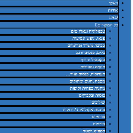
ראשי
אודות
FAQ
כל המוצרים
טכנולוגיה וגאדג'טים
פנאי, נופש ונסיעות
סביבת משרד ופרימיום
כלים, פנסים ורכב
טקסטיל וחורף
תיקים ומזוודות
תערוכות, כנסים ועוד…
מטבח ,חגים ומתוקים
מתנות בפחית וקופות
כוסות ובקבוקים
שילובים
מתנות אקולוגיות / ירוקות
פרימיום
צידניות
קמפינג ושטח