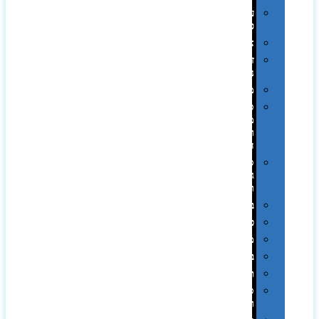
עטי
פלסטיק
אוזניות
זכרונות
ניידים
מפצלים
סביבת
מחשב
וציוד
היקפי
סוללות
גיבוי
ומטענים
ביגוד
כובעים
מגבות
בקבוקים
תרמי
ספלים
וכוסות