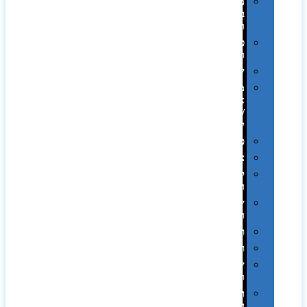
מתנות
בפחית
וקופות
כוסות
ובקבוקים
שילובים
מתנות
אקולוגיות
/
ירוקות
פרימיום
צידניות
קמפינג
ושטח
שלוקרים
ומידניות
רטרו
רכב
שעונים
ומסגרות
תיקים
לכנסים