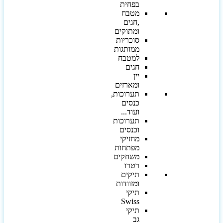
בפחית
מטבח
,חגים
ומתוקים
סוכריות
ממותגות
למטבח
חגים
יין
ומארזים
תערוכות,
כנסים
ועוד...
תערוכות
וכנסים
מחזיקי
מפתחות
משחקים
רטרו
תיקים
ומזוודות
תיקי
Swiss
תיקי
גב