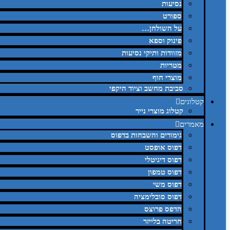
נסיעות
ספורט
על השולחן…
פינוק וספא
מזוודות ותיקי נסיעות
מטריות
מוצרי חוף
סביבת מחשב וציוד היקפי
קטלוגים
קטלוג מוצרי נייר
מאמרים
גימורים והשבחות בדפוס
דפוס אופסט
דפוס דיגיטלי
דפוס טמפון
דפוס משי
דפוס סובלימציה
הדפס פרוצס
חריטה בלייזר