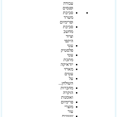
עבודה
ופנסים
סביבת
משרד
ופרימיום
סביבת
מחשב
וציוד
היקפי
עטי
פלסטיק
עטי
מתכת
יודאיקה
מארזי
עטים
על
השולחן...
מחברות
הוקרה
ואומנות
פרימיום
מוצרי
עור
שעונים