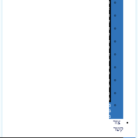
דפוס
אופסט
דפוס
דיגיטלי
דפוס
טמפון
דפוס
משי
דפוס
סובלימציה
הדפס
פרוצס
חריטה
בלייזר
מהו
פנטון?
מיתוג
באמצעות
מדבקות
צור
קשר