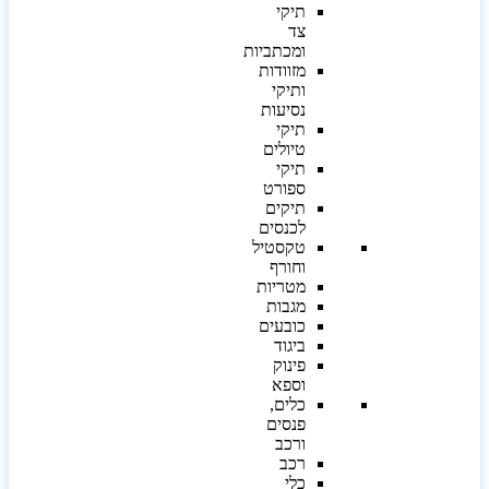
תיקי
צד
ומכתביות
מזוודות
ותיקי
נסיעות
תיקי
טיולים
תיקי
ספורט
תיקים
לכנסים
טקסטיל
וחורף
מטריות
מגבות
כובעים
ביגוד
פינוק
וספא
כלים,
פנסים
ורכב
רכב
כלי