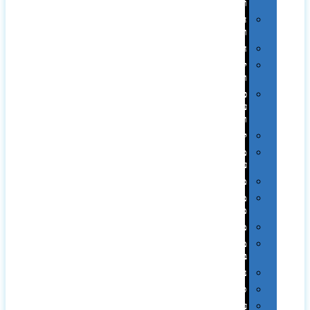
וכוסות
הוקרה
ואומנות
חגים
יין
ומארזים
כלי
עבודה
ופנסים
למטבח
מוצרי
עור
מחברות
מחזיקי
מפתחות
משחקים
מתנה
בפחית
נסיעות
ספורט
על