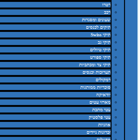
רטרו
רכב
שעונים ומסגרות
תיקים לכנסים
תיקי Swiss
תיקי גב
תיקי טיולים
תיקי ספורט
תיקי צד ומכתביות
תערוכות וכנסים
רמקולים
סוכריות ממותגות
יודאיקה
מארזי עטים
עטי מתכת
עטי פלסטיק
אוזניות
זכרונות ניידים
מפצלים