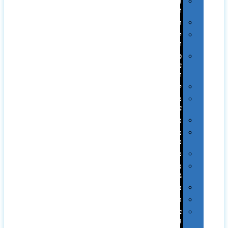
הוקרה
ואומנות
חגים
יין
ומארזים
כלי
עבודה
ופנסים
למטבח
מוצרי
עור
מחברות
מחזיקי
מפתחות
משחקים
מתנה
בפחית
נסיעות
ספורט
על
השולחן…