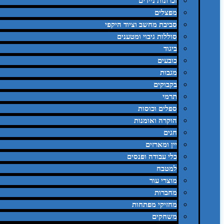
זכרונות ניידים
מפצלים
סביבת מחשב וציוד היקפי
סוללות גיבוי ומטענים
ביגוד
כובעים
מגבות
בקבוקים
תרמי
ספלים וכוסות
הוקרה ואומנות
חגים
יין ומארזים
כלי עבודה ופנסים
למטבח
מוצרי עור
מחברות
מחזיקי מפתחות
משחקים