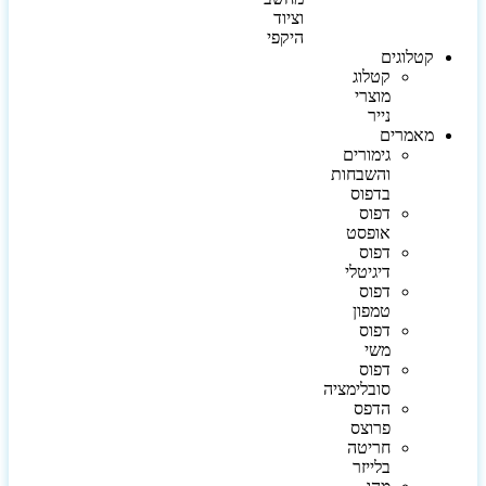
וציוד
היקפי
קטלוגים
קטלוג
מוצרי
נייר
מאמרים
גימורים
והשבחות
בדפוס
דפוס
אופסט
דפוס
דיגיטלי
דפוס
טמפון
דפוס
משי
דפוס
סובלימציה
הדפס
פרוצס
חריטה
בלייזר