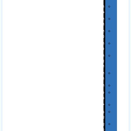
תיקי
Swiss
תיקי
גב
תיקי
טיולים
תיקי
ספורט
תיקי
צד
ומכתביות
תערוכות
וכנסים
רמקולים
סוכריות
ממותגות
יודאיקה
מארזי
עטים
עטי
מתכת