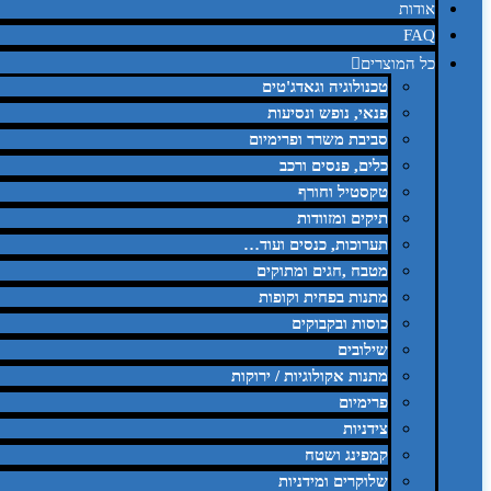
אודות
FAQ
כל המוצרים
טכנולוגיה וגאדג'טים
פנאי, נופש ונסיעות
סביבת משרד ופרימיום
כלים, פנסים ורכב
טקסטיל וחורף
תיקים ומזוודות
תערוכות, כנסים ועוד…
מטבח ,חגים ומתוקים
מתנות בפחית וקופות
כוסות ובקבוקים
שילובים
מתנות אקולוגיות / ירוקות
פרימיום
צידניות
קמפינג ושטח
שלוקרים ומידניות