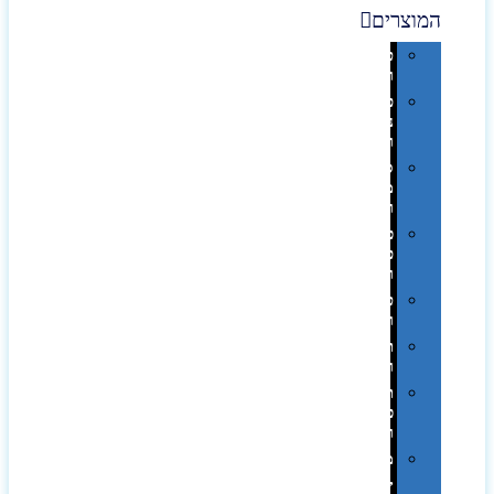
המוצרים
טכנולוגיה
וגאדג'טים
פנאי,
נופש
ונסיעות
סביבת
משרד
ופרימיום
כלים,
פנסים
ורכב
טקסטיל
וחורף
תיקים
ומזוודות
תערוכות,
כנסים
ועוד…
מטבח
,חגים