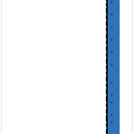
תיקים
לכנסים
תיקי
Swiss
תיקי
גב
תיקי
טיולים
תיקי
ספורט
תיקי
צד
ומכתביות
תערוכות
וכנסים
רמקולים
סוכריות
ממותגות
יודאיקה
מארזי
עטים