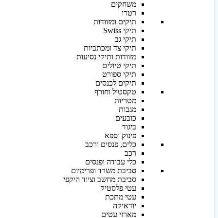
משחקים
רטרו
תיקים ומזוודות
תיקי Swiss
תיקי גב
תיקי צד ומכתביות
מזוודות ותיקי נסיעות
תיקי טיולים
תיקי ספורט
תיקים לכנסים
טקסטיל וחורף
מטריות
מגבות
כובעים
ביגוד
פינוק וספא
כלים, פנסים ורכב
רכב
כלי עבודה ופנסים
סביבת משרד ופרימיום
סביבת מחשב וציוד היקפי
עטי פלסטיק
עטי מתכת
יודאיקה
מארזי עטים