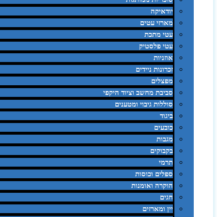
יודאיקה
מארזי עטים
עטי מתכת
עטי פלסטיק
אוזניות
זכרונות ניידים
מפצלים
סביבת מחשב וציוד היקפי
סוללות גיבוי ומטענים
ביגוד
כובעים
מגבות
בקבוקים
תרמי
ספלים וכוסות
הוקרה ואומנות
חגים
יין ומארזים