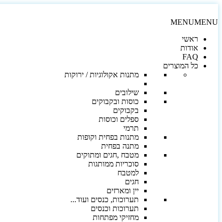
MENU
MENU
ראשי
אודות
FAQ
כל המוצרים
מתנות אקולוגיות / ירוקות
שילובים
כוסות ובקבוקים
בקבוקים
ספלים וכוסות
תרמי
מתנות בפחית וקופות
מתנה בפחית
מטבח ,חגים ומתוקים
סוכריות ממותגות
למטבח
חגים
יין ומארזים
תערוכות, כנסים ועוד...
תערוכות וכנסים
מחזיקי מפתחות