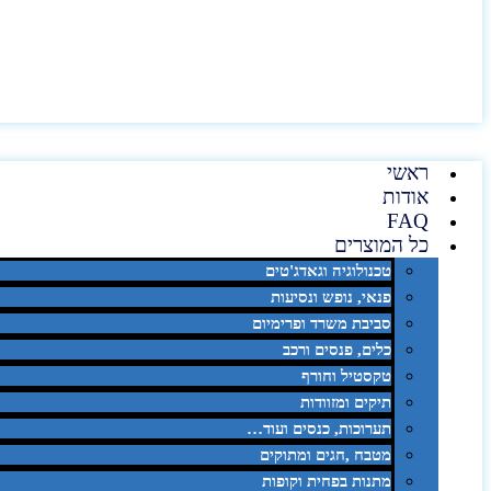
ראשי
אודות
FAQ
כל המוצרים
טכנולוגיה וגאדג'טים
פנאי, נופש ונסיעות
סביבת משרד ופרימיום
כלים, פנסים ורכב
טקסטיל וחורף
תיקים ומזוודות
תערוכות, כנסים ועוד…
מטבח ,חגים ומתוקים
מתנות בפחית וקופות