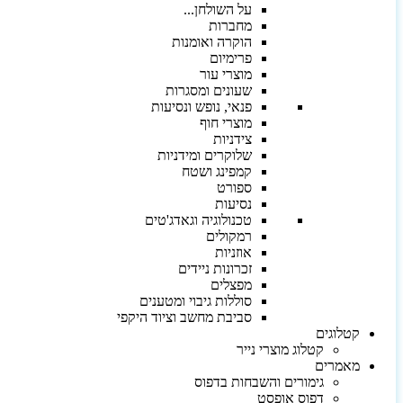
על השולחן...
מחברות
הוקרה ואומנות
פרימיום
מוצרי עור
שעונים ומסגרות
פנאי, נופש ונסיעות
מוצרי חוף
צידניות
שלוקרים ומידניות
קמפינג ושטח
ספורט
נסיעות
טכנולוגיה וגאדג'טים
רמקולים
אוזניות
זכרונות ניידים
מפצלים
סוללות גיבוי ומטענים
סביבת מחשב וציוד היקפי
קטלוגים
קטלוג מוצרי נייר
מאמרים
גימורים והשבחות בדפוס
דפוס אופסט