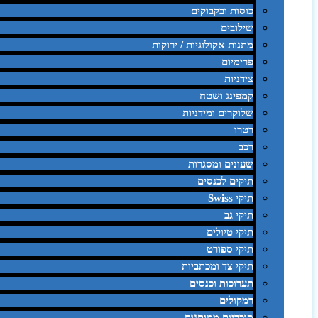
כוסות ובקבוקים
שילובים
מתנות אקולוגיות / ירוקות
פרימיום
צידניות
קמפינג ושטח
שלוקרים ומידניות
רטרו
רכב
שעונים ומסגרות
תיקים לכנסים
תיקי Swiss
תיקי גב
תיקי טיולים
תיקי ספורט
תיקי צד ומכתביות
תערוכות וכנסים
רמקולים
סוכריות ממותגות