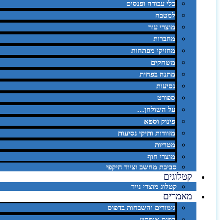
כלי עבודה ופנסים
למטבח
מוצרי עור
מחברות
מחזיקי מפתחות
משחקים
מתנה בפחית
נסיעות
ספורט
על השולחן…
פינוק וספא
מזוודות ותיקי נסיעות
מטריות
מוצרי חוף
סביבת מחשב וציוד היקפי
קטלוגים
קטלוג מוצרי נייר
מאמרים
גימורים והשבחות בדפוס
דפוס אופסט