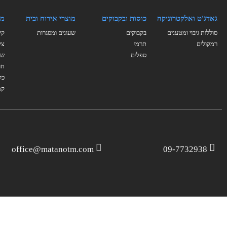
גאדג'ט ואלקטרוניקה
כוסות ובקבוקים
מוצרי אירוח ובית
מו
סוללות גיבוי ומטענים
בקבוקים
שעונים ומסגרות
קי
רמקולים
תרמי
צי
ספלים
של
חו
כל
קמ
office@matanotm.com
09-7732938