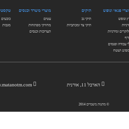
צרי פנאי ונופש
תיקים
מוצרי משרד וכנסים
טקסטי
ץ ונופש
תיקי גב
עטים
כובעים
דניות
תיקי צד ומכתביות
מחזיקי מפתחות
מגבות
וקרים ומידניות
תערוכות וכנסים
רף
י עבודה ופנסים
פינג ושטח
הארבל 11, אורנית
.matanotm.com
© מתנות משמיים 2014