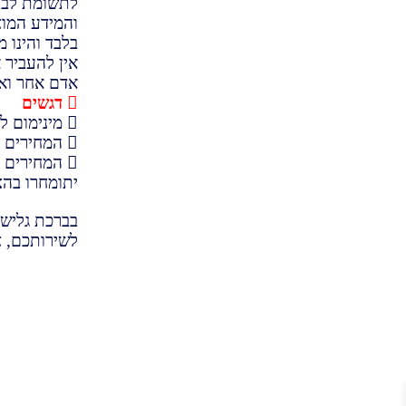
לתשומת לבך 
והמידע המוצג
בלבד והינו מ
אין להעביר 
אדם אחר ואי
דגשים
מינימום להזמנ
המחירים ה
המחירים המ
יתומחרו בהצ
בברכת גליש
לשירותכם, צ