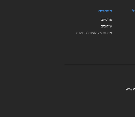
ל
מיוחדים
פרימיום
שילובים
מתנות אקולוגיות / ירוקות
www