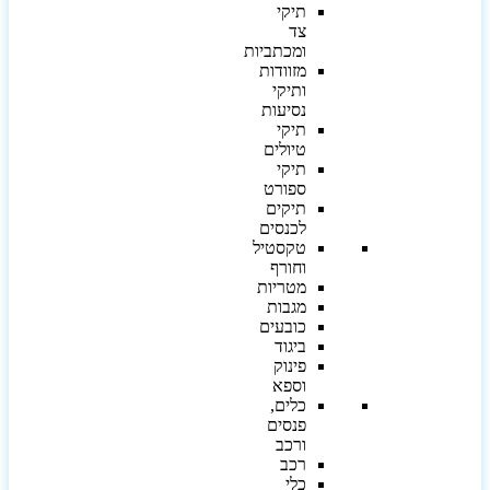
תיקי
צד
ומכתביות
מזוודות
ותיקי
נסיעות
תיקי
טיולים
תיקי
ספורט
תיקים
לכנסים
טקסטיל
וחורף
מטריות
מגבות
כובעים
ביגוד
פינוק
וספא
כלים,
פנסים
ורכב
רכב
כלי