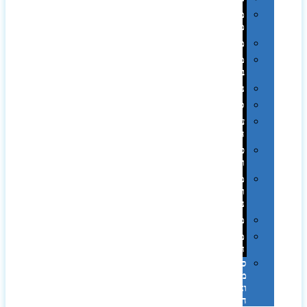
מחזיקי
מפתחות
משחקים
מתנה
בפחית
נסיעות
ספורט
על
השולחן…
פינוק
וספא
מזוודות
ותיקי
נסיעות
מטריות
מוצרי
חוף
סביבת
מחשב
וציוד
היקפי