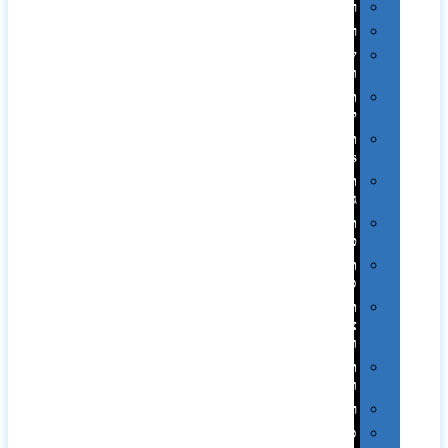
רטרו
רכב
שעונים
ומסגרות
תיקים
לכנסים
תיקי
Swiss
תיקי
גב
תיקי
טיולים
תיקי
ספורט
תיקי
צד
ומכתביות
תערוכות
וכנסים
רמקולים
סוכריות