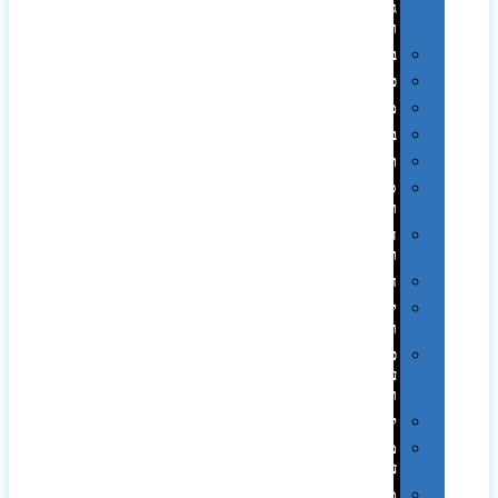
גיבוי
ומטענים
ביגוד
כובעים
מגבות
בקבוקים
תרמי
ספלים
וכוסות
הוקרה
ואומנות
חגים
יין
ומארזים
כלי
עבודה
ופנסים
למטבח
מוצרי
עור
מחברות