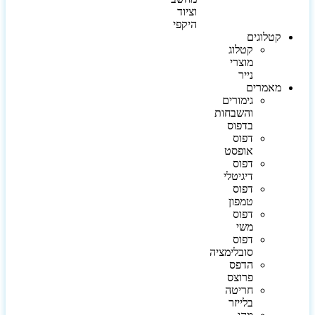
וציוד
היקפי
קטלוגים
קטלוג
מוצרי
נייר
מאמרים
גימורים
והשבחות
בדפוס
דפוס
אופסט
דפוס
דיגיטלי
דפוס
טמפון
דפוס
משי
דפוס
סובלימציה
הדפס
פרוצס
חריטה
בלייזר