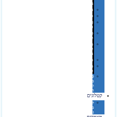
בפחית
נסיעות
ספורט
על
השולחן…
פינוק
וספא
מזוודות
ותיקי
נסיעות
מטריות
מוצרי
חוף
סביבת
מחשב
וציוד
היקפי
קטלוגים
קטלוג
מוצרי
נייר