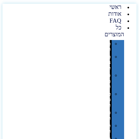
ראשי
אודות
FAQ
כל
המוצרים
טכנולוגיה
וגאדג'טים
פנאי,
נופש
ונסיעות
סביבת
משרד
ופרימיום
כלים,
פנסים
ורכב
טקסטיל
וחורף
תיקים
ומזוודות
תערוכות,