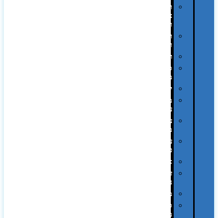
תיקי
צד
ומכתביות
תערוכות
וכנסים
רמקולים
סוכריות
ממותגות
יודאיקה
מארזי
עטים
עטי
מתכת
עטי
פלסטיק
אוזניות
זכרונות
ניידים
מפצלים
סביבת
מחשב