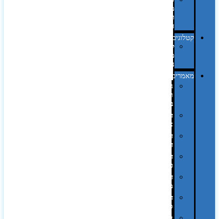
מחשב
וציוד
היקפי
קטלוגים
קטלוג
מוצרי
נייר
מאמרים
גימורים
והשבחות
בדפוס
דפוס
אופסט
דפוס
דיגיטלי
דפוס
טמפון
דפוס
משי
דפוס
סובלימציה
הדפס