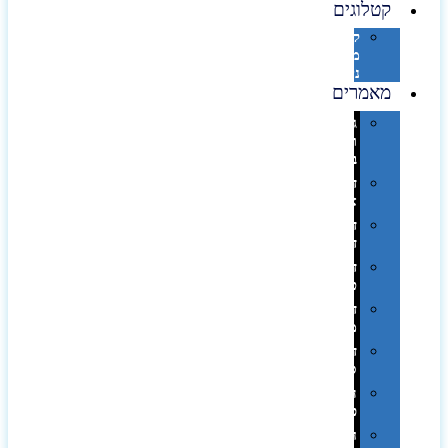
קטלוגים
קטלוג
מוצרי
נייר
מאמרים
גימורים
והשבחות
בדפוס
דפוס
אופסט
דפוס
דיגיטלי
דפוס
טמפון
דפוס
משי
דפוס
סובלימציה
הדפס
פרוצס
חריטה