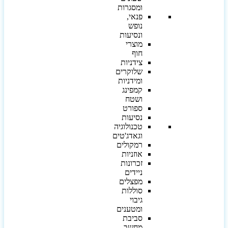
ומסגרות
פנאי,
נופש
ונסיעות
מוצרי
חוף
צידניות
שלוקרים
ומידניות
קמפינג
ושטח
ספורט
נסיעות
טכנולוגיה
וגאדג'טים
רמקולים
אוזניות
זכרונות
ניידים
מפצלים
סוללות
גיבוי
ומטענים
סביבת
מחשב