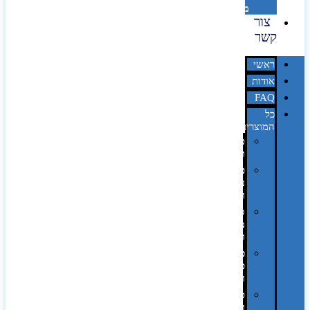
מדבקות
צור
קשר
ראשי
אודות
FAQ
כל
המוצרים
טכנולוגיה
וגאדג'טים
פנאי,
נופש
ונסיעות
סביבת
משרד
ופרימיום
כלים,
פנסים
ורכב
טקסטיל
וחורף