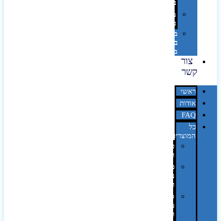
בלייזר
מהו
פנטון?
מיתוג
באמצעות
מדבקות
צור
קשר
ראשי
אודות
FAQ
כל
המוצרים
טכנולוגיה
וגאדג'טים
פנאי,
נופש
ונסיעות
סביבת
משרד
ופרימיום