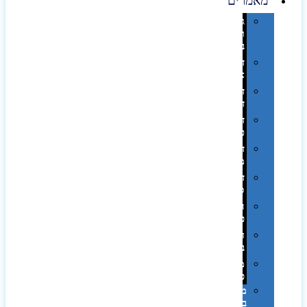
מאמרים
גימורים
והשבחות
בדפוס
דפוס
אופסט
דפוס
דיגיטלי
דפוס
טמפון
דפוס
משי
דפוס
סובלימציה
הדפס
פרוצס
חריטה
בלייזר
מהו
פנטון?
מיתוג
באמצעות