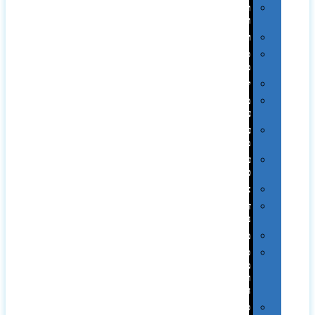
תערוכות
וכנסים
רמקולים
סוכריות
ממותגות
יודאיקה
מארזי
עטים
עטי
מתכת
עטי
פלסטיק
אוזניות
זכרונות
ניידים
מפצלים
סביבת
מחשב
וציוד
היקפי
סוללות