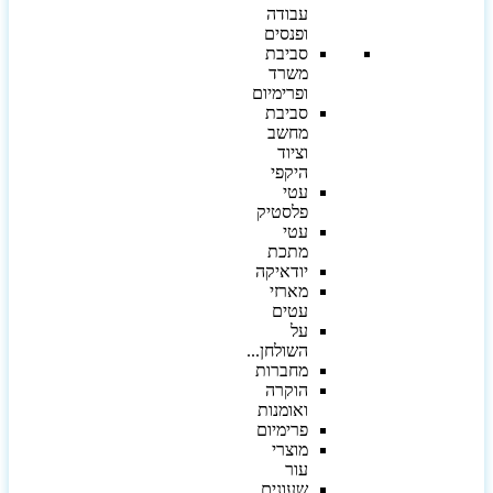
עבודה
ופנסים
סביבת
משרד
ופרימיום
סביבת
מחשב
וציוד
היקפי
עטי
פלסטיק
עטי
מתכת
יודאיקה
מארזי
עטים
על
השולחן...
מחברות
הוקרה
ואומנות
פרימיום
מוצרי
עור
שעונים