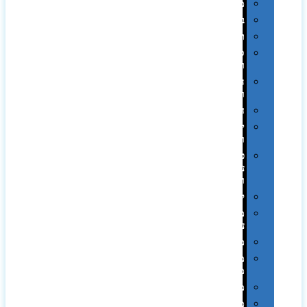
מגבות
בקבוקים
תרמי
ספלים
וכוסות
הוקרה
ואומנות
חגים
יין
ומארזים
כלי
עבודה
ופנסים
למטבח
מוצרי
עור
מחברות
מחזיקי
מפתחות
משחקים
מתנה