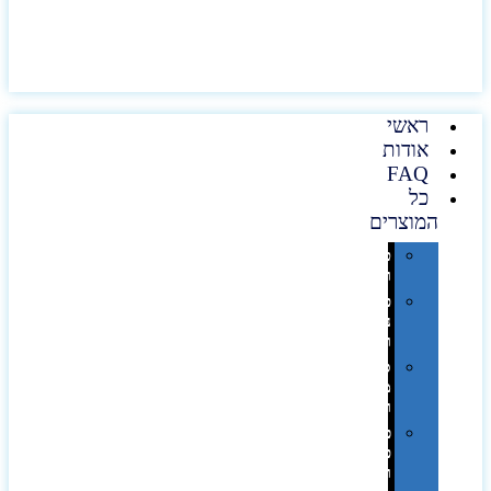
ראשי
אודות
FAQ
כל
המוצרים
טכנולוגיה
וגאדג'טים
פנאי,
נופש
ונסיעות
סביבת
משרד
ופרימיום
כלים,
פנסים
ורכב