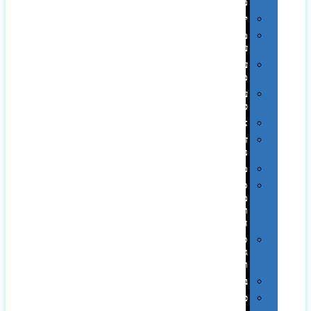
ממותגות
יודאיקה
מארזי
עטים
עטי
מתכת
עטי
פלסטיק
אוזניות
זכרונות
ניידים
מפצלים
סביבת
מחשב
וציוד
היקפי
סוללות
גיבוי
ומטענים
ביגוד
כובעים