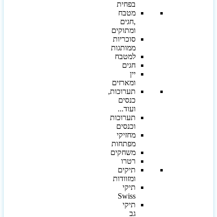
בפחית
מטבח
,חגים
ומתוקים
סוכריות
ממותגות
למטבח
חגים
יין
ומארזים
תערוכות,
כנסים
ועוד...
תערוכות
וכנסים
מחזיקי
מפתחות
משחקים
רטרו
תיקים
ומזוודות
תיקי
Swiss
תיקי
גב