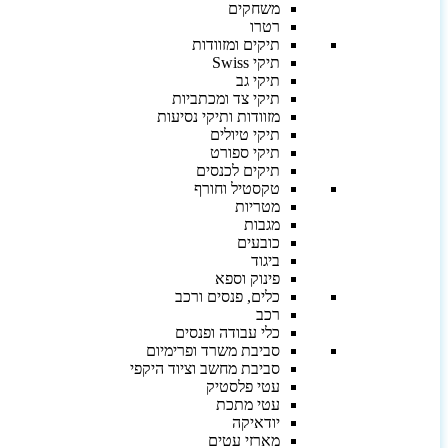
משחקים
רטרו
תיקים ומזוודות
תיקי Swiss
תיקי גב
תיקי צד ומכתביות
מזוודות ותיקי נסיעות
תיקי טיולים
תיקי ספורט
תיקים לכנסים
טקסטיל וחורף
מטריות
מגבות
כובעים
ביגוד
פינוק וספא
כלים, פנסים ורכב
רכב
כלי עבודה ופנסים
סביבת משרד ופרימיום
סביבת מחשב וציוד היקפי
עטי פלסטיק
עטי מתכת
יודאיקה
מארזי עטים