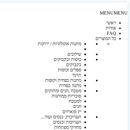
MENU
MENU
ראשי
אודות
FAQ
כל המוצרים
מתנות אקולוגיות / ירוקות
שילובים
כוסות ובקבוקים
בקבוקים
ספלים וכוסות
תרמי
מתנות בפחית וקופות
מתנה בפחית
מטבח ,חגים ומתוקים
סוכריות ממותגות
למטבח
חגים
יין ומארזים
תערוכות, כנסים ועוד...
תערוכות וכנסים
מחזיקי מפתחות