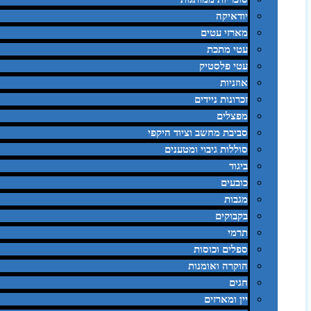
יודאיקה
מארזי עטים
עטי מתכת
עטי פלסטיק
אוזניות
זכרונות ניידים
מפצלים
סביבת מחשב וציוד היקפי
סוללות גיבוי ומטענים
ביגוד
כובעים
מגבות
בקבוקים
תרמי
ספלים וכוסות
הוקרה ואומנות
חגים
יין ומארזים