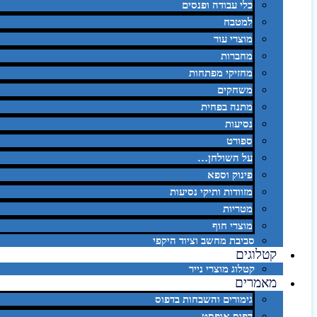
כלי עבודה ופנסים
למטבח
מוצרי עור
מחברות
מחזיקי מפתחות
משחקים
מתנה בפחית
נסיעות
ספורט
על השולחן…
פינוק וספא
מזוודות ותיקי נסיעות
מטריות
מוצרי חוף
סביבת מחשב וציוד היקפי
קטלוגים
קטלוג מוצרי נייר
מאמרים
גימורים והשבחות בדפוס
דפוס אופסט