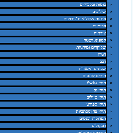
כוסות ובקבוקים
שילובים
מתנות אקולוגיות / ירוקות
פרימיום
צידניות
קמפינג ושטח
שלוקרים ומידניות
רטרו
רכב
שעונים ומסגרות
תיקים לכנסים
תיקי Swiss
תיקי גב
תיקי טיולים
תיקי ספורט
תיקי צד ומכתביות
תערוכות וכנסים
רמקולים
סוכריות ממותגות