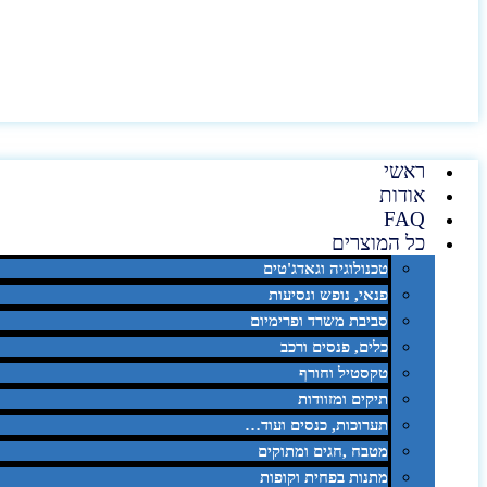
ראשי
אודות
FAQ
כל המוצרים
טכנולוגיה וגאדג'טים
פנאי, נופש ונסיעות
סביבת משרד ופרימיום
כלים, פנסים ורכב
טקסטיל וחורף
תיקים ומזוודות
תערוכות, כנסים ועוד…
מטבח ,חגים ומתוקים
מתנות בפחית וקופות