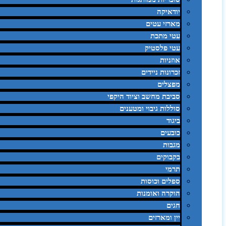
יודאיקה
מארזי עטים
עטי מתכת
עטי פלסטיק
אוזניות
זכרונות ניידים
מפצלים
סביבת מחשב וציוד היקפי
סוללות גיבוי ומטענים
ביגוד
כובעים
מגבות
בקבוקים
תרמי
ספלים וכוסות
הוקרה ואומנות
חגים
יין ומארזים