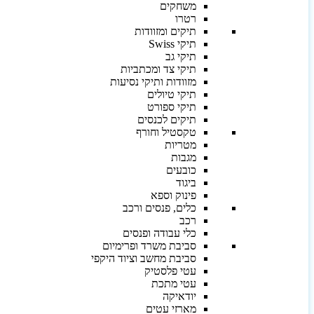
משחקים
רטרו
תיקים ומזוודות
תיקי Swiss
תיקי גב
תיקי צד ומכתביות
מזוודות ותיקי נסיעות
תיקי טיולים
תיקי ספורט
תיקים לכנסים
טקסטיל וחורף
מטריות
מגבות
כובעים
ביגוד
פינוק וספא
כלים, פנסים ורכב
רכב
כלי עבודה ופנסים
סביבת משרד ופרימיום
סביבת מחשב וציוד היקפי
עטי פלסטיק
עטי מתכת
יודאיקה
מארזי עטים