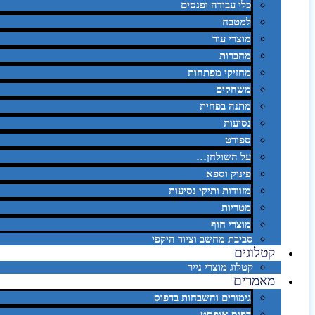
כלי עבודה ופנסים
למטבח
מוצרי עור
מחברות
מחזיקי מפתחות
משחקים
מתנה בפחית
נסיעות
ספורט
על השולחן…
פינוק וספא
מזוודות ותיקי נסיעות
מטריות
מוצרי חוף
סביבת מחשב וציוד היקפי
קטלוגים
קטלוג מוצרי נייר
מאמרים
גימורים והשבחות בדפוס
דפוס אופסט