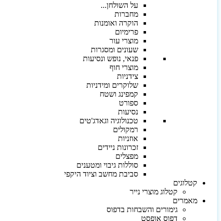
על השולחן...
מחברות
הוקרה ואומנות
פרימיום
מוצרי עור
שעונים ומסגרות
פנאי, נופש ונסיעות
מוצרי חוף
צידניות
שלוקרים ומידניות
קמפינג ושטח
ספורט
נסיעות
טכנולוגיה וגאדג'טים
רמקולים
אוזניות
זכרונות ניידים
מפצלים
סוללות גיבוי ומטענים
סביבת מחשב וציוד היקפי
קטלוגים
קטלוג מוצרי נייר
מאמרים
גימורים והשבחות בדפוס
דפוס אופסט