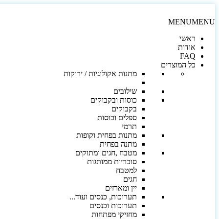
MENU
MENU
ראשי
אודות
FAQ
כל המוצרים
מתנות אקולוגיות / ירוקות
שילובים
כוסות ובקבוקים
בקבוקים
ספלים וכוסות
תרמי
מתנות בפחית וקופות
מתנה בפחית
מטבח ,חגים ומתוקים
סוכריות ממותגות
למטבח
חגים
יין ומארזים
תערוכות, כנסים ועוד...
תערוכות וכנסים
מחזיקי מפתחות