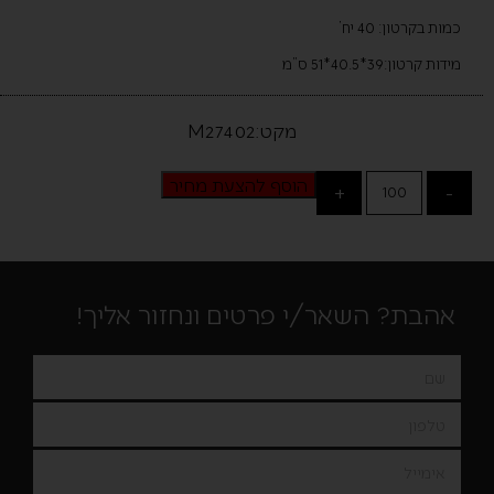
כמות בקרטון: 40 יח’
מידות קרטון:39*40.5*51 ס”מ
מקט:M27402
הוסף להצעת מחיר
+
-
אהבת? השאר/י פרטים ונחזור אליך!