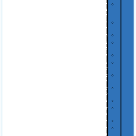
תיקי
צד
ומכתביות
תערוכות
וכנסים
רמקולים
סוכריות
ממותגות
יודאיקה
מארזי
עטים
עטי
מתכת
עטי
פלסטיק
אוזניות
זכרונות
ניידים
מפצלים
סביבת
מחשב