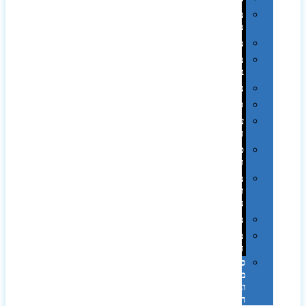
מחזיקי
מפתחות
משחקים
מתנה
בפחית
נסיעות
ספורט
על
השולחן…
פינוק
וספא
מזוודות
ותיקי
נסיעות
מטריות
מוצרי
חוף
סביבת
מחשב
וציוד
היקפי