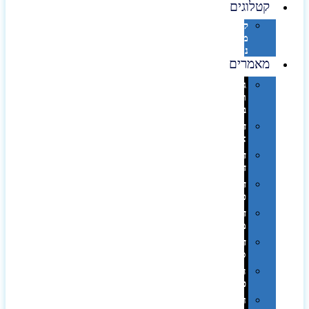
קטלוגים
קטלוג
מוצרי
נייר
מאמרים
גימורים
והשבחות
בדפוס
דפוס
אופסט
דפוס
דיגיטלי
דפוס
טמפון
דפוס
משי
דפוס
סובלימציה
הדפס
פרוצס
חריטה