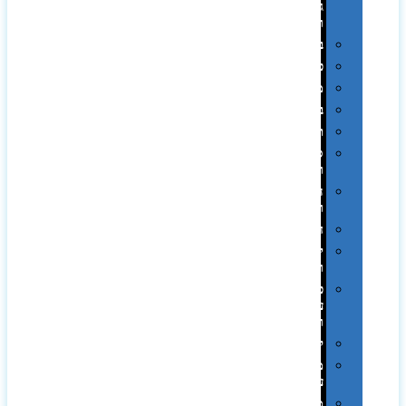
גיבוי
ומטענים
ביגוד
כובעים
מגבות
בקבוקים
תרמי
ספלים
וכוסות
הוקרה
ואומנות
חגים
יין
ומארזים
כלי
עבודה
ופנסים
למטבח
מוצרי
עור
מחברות