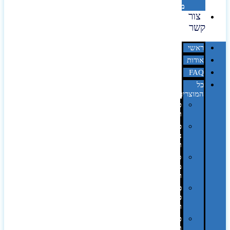
מדבקות
צור
קשר
ראשי
אודות
FAQ
כל
המוצרים
טכנולוגיה
וגאדג'טים
פנאי,
נופש
ונסיעות
סביבת
משרד
ופרימיום
כלים,
פנסים
ורכב
טקסטיל
וחורף