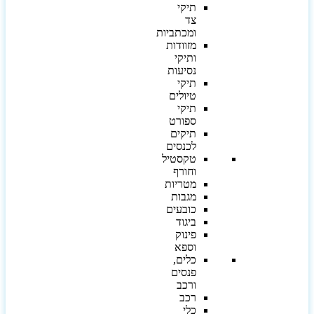
תיקי
צד
ומכתביות
מזוודות
ותיקי
נסיעות
תיקי
טיולים
תיקי
ספורט
תיקים
לכנסים
טקסטיל
וחורף
מטריות
מגבות
כובעים
ביגוד
פינוק
וספא
כלים,
פנסים
ורכב
רכב
כלי