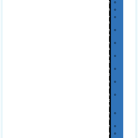
רטרו
רכב
שעונים
ומסגרות
תיקים
לכנסים
תיקי
Swiss
תיקי
גב
תיקי
טיולים
תיקי
ספורט
תיקי
צד
ומכתביות
תערוכות
וכנסים
רמקולים
סוכריות