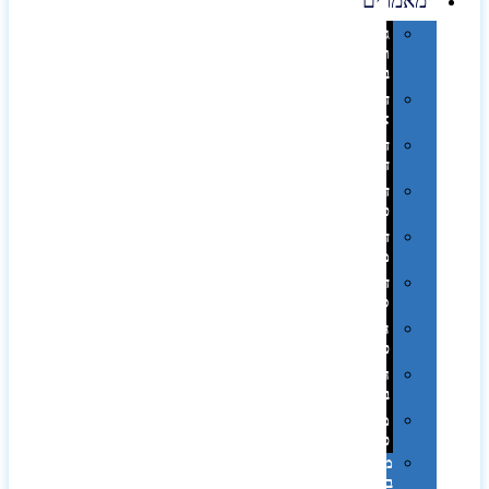
מאמרים
גימורים
והשבחות
בדפוס
דפוס
אופסט
דפוס
דיגיטלי
דפוס
טמפון
דפוס
משי
דפוס
סובלימציה
הדפס
פרוצס
חריטה
בלייזר
מהו
פנטון?
מיתוג
באמצעות