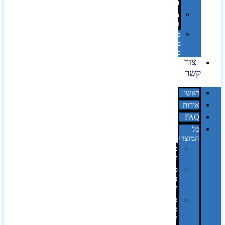
בלייזר
מהו
פנטון?
מיתוג
באמצעות
מדבקות
צור
קשר
ראשי
אודות
FAQ
כל
המוצרים
טכנולוגיה
וגאדג'טים
פנאי,
נופש
ונסיעות
סביבת
משרד
ופרימיום