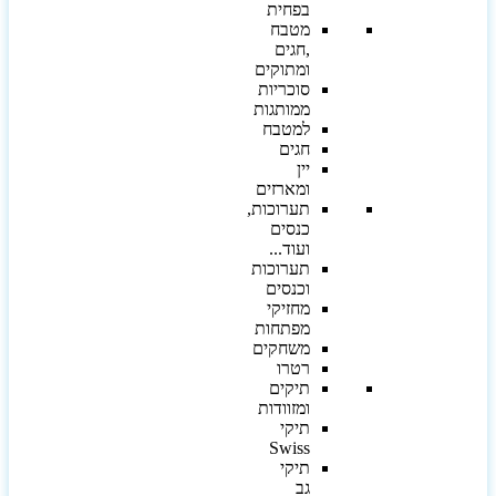
בפחית
מטבח
,חגים
ומתוקים
סוכריות
ממותגות
למטבח
חגים
יין
ומארזים
תערוכות,
כנסים
ועוד...
תערוכות
וכנסים
מחזיקי
מפתחות
משחקים
רטרו
תיקים
ומזוודות
תיקי
Swiss
תיקי
גב