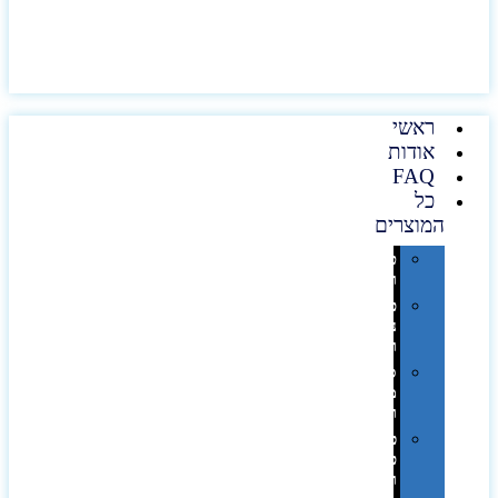
ראשי
אודות
FAQ
כל
המוצרים
טכנולוגיה
וגאדג'טים
פנאי,
נופש
ונסיעות
סביבת
משרד
ופרימיום
כלים,
פנסים
ורכב