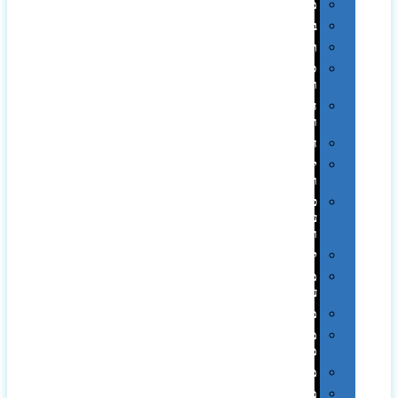
מגבות
בקבוקים
תרמי
ספלים
וכוסות
הוקרה
ואומנות
חגים
יין
ומארזים
כלי
עבודה
ופנסים
למטבח
מוצרי
עור
מחברות
מחזיקי
מפתחות
משחקים
מתנה