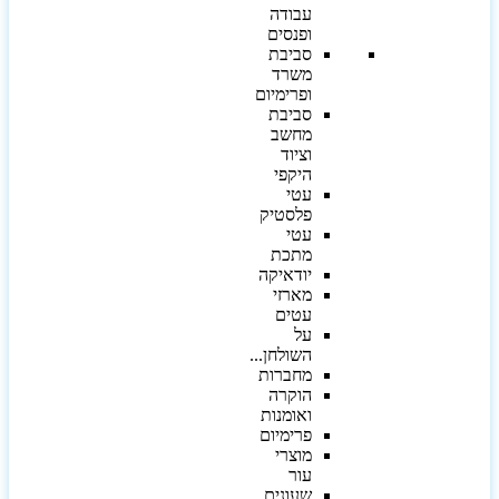
עבודה
ופנסים
סביבת
משרד
ופרימיום
סביבת
מחשב
וציוד
היקפי
עטי
פלסטיק
עטי
מתכת
יודאיקה
מארזי
עטים
על
השולחן...
מחברות
הוקרה
ואומנות
פרימיום
מוצרי
עור
שעונים