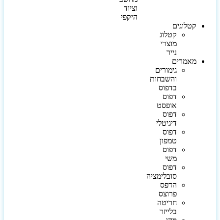
וציוד
היקפי
קטלוגים
קטלוג
מוצרי
נייר
מאמרים
גימורים
והשבחות
בדפוס
דפוס
אופסט
דפוס
דיגיטלי
דפוס
טמפון
דפוס
משי
דפוס
סובלימציה
הדפס
פרוצס
חריטה
בלייזר