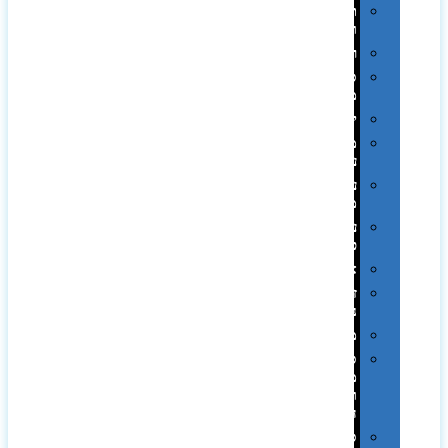
תערוכות
וכנסים
רמקולים
סוכריות
ממותגות
יודאיקה
מארזי
עטים
עטי
מתכת
עטי
פלסטיק
אוזניות
זכרונות
ניידים
מפצלים
סביבת
מחשב
וציוד
היקפי
סוללות