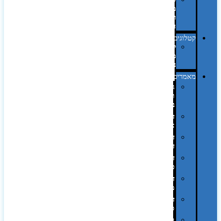
מחשב
וציוד
היקפי
קטלוגים
קטלוג
מוצרי
נייר
מאמרים
גימורים
והשבחות
בדפוס
דפוס
אופסט
דפוס
דיגיטלי
דפוס
טמפון
דפוס
משי
דפוס
סובלימציה
הדפס