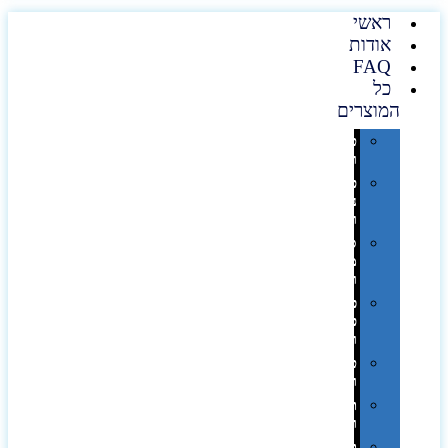
ראשי
אודות
FAQ
כל
המוצרים
טכנולוגיה
וגאדג'טים
פנאי,
נופש
ונסיעות
סביבת
משרד
ופרימיום
כלים,
פנסים
ורכב
טקסטיל
וחורף
תיקים
ומזוודות
תערוכות,