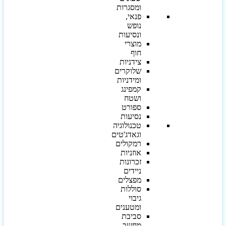
ומסגרות
פנאי,
נופש
ונסיעות
מוצרי
חוף
צידניות
שלוקרים
ומידניות
קמפינג
ושטח
ספורט
נסיעות
טכנולוגיה
וגאדג'טים
רמקולים
אוזניות
זכרונות
ניידים
מפצלים
סוללות
גיבוי
ומטענים
סביבת
מחשב