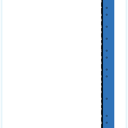
ממותגות
יודאיקה
מארזי
עטים
עטי
מתכת
עטי
פלסטיק
אוזניות
זכרונות
ניידים
מפצלים
סביבת
מחשב
וציוד
היקפי
סוללות
גיבוי
ומטענים
ביגוד
כובעים