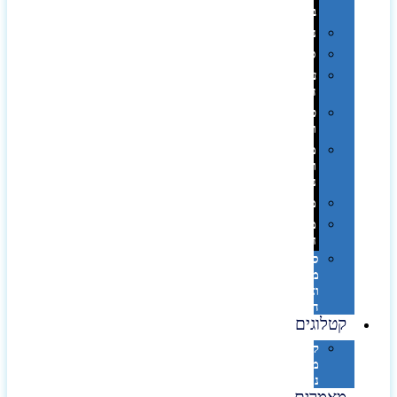
בפחית
נסיעות
ספורט
על
השולחן…
פינוק
וספא
מזוודות
ותיקי
נסיעות
מטריות
מוצרי
חוף
סביבת
מחשב
וציוד
היקפי
קטלוגים
קטלוג
מוצרי
נייר