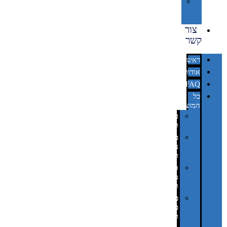
מיתוג
באמצעות
מדבקות
צור
קשר
ראשי
אודות
FAQ
כל
המוצרים
טכנולוגיה
וגאדג'טים
פנאי,
נופש
ונסיעות
סביבת
משרד
ופרימיום
כלים,
פנסים
ורכב