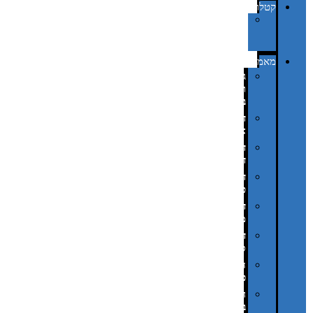
קטלוגים
קטלוג
מוצרי
נייר
מאמרים
גימורים
והשבחות
בדפוס
דפוס
אופסט
דפוס
דיגיטלי
דפוס
טמפון
דפוס
משי
דפוס
סובלימציה
הדפס
פרוצס
חריטה
בלייזר