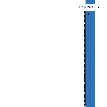
נייר
מאמרים
גימורים
והשבחות
בדפוס
דפוס
אופסט
דפוס
דיגיטלי
דפוס
טמפון
דפוס
משי
דפוס
סובלימציה
הדפס
פרוצס
חריטה
בלייזר
מהו
פנטון?