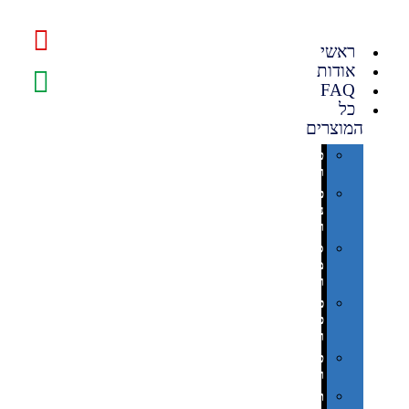
ראשי
אודות
FAQ
כל
המוצרים
טכנולוגיה
וגאדג'טים
פנאי,
נופש
ונסיעות
סביבת
משרד
ופרימיום
כלים,
פנסים
ורכב
טקסטיל
וחורף
תיקים