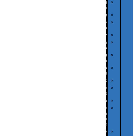
תערוכות
וכנסים
רמקולים
סוכריות
ממותגות
יודאיקה
מארזי
עטים
עטי
מתכת
עטי
פלסטיק
אוזניות
זכרונות
ניידים
מפצלים
סביבת
מחשב
וציוד
היקפי
סוללות