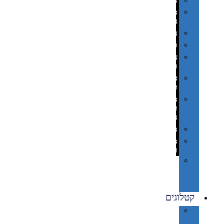
משחקים
מתנה
בפחית
נסיעות
ספורט
על
השולחן…
פינוק
וספא
מזוודות
ותיקי
נסיעות
מטריות
מוצרי
חוף
סביבת
מחשב
וציוד
היקפי
קטלוגים
קטלוג
מוצרי