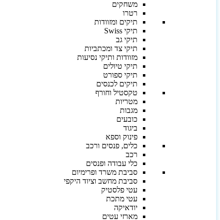
משחקים
רטרו
תיקים ומזוודות
תיקי Swiss
תיקי גב
תיקי צד ומכתביות
מזוודות ותיקי נסיעות
תיקי טיולים
תיקי ספורט
תיקים לכנסים
טקסטיל וחורף
מטריות
מגבות
כובעים
ביגוד
פינוק וספא
כלים, פנסים ורכב
רכב
כלי עבודה ופנסים
סביבת משרד ופרימיום
סביבת מחשב וציוד היקפי
עטי פלסטיק
עטי מתכת
יודאיקה
מארזי עטים