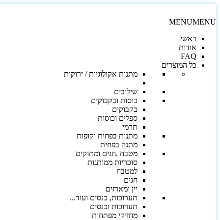
MENU
MENU
ראשי
אודות
FAQ
כל המוצרים
מתנות אקולוגיות / ירוקות
שילובים
כוסות ובקבוקים
בקבוקים
ספלים וכוסות
תרמי
מתנות בפחית וקופות
מתנה בפחית
מטבח ,חגים ומתוקים
סוכריות ממותגות
למטבח
חגים
יין ומארזים
תערוכות, כנסים ועוד...
תערוכות וכנסים
מחזיקי מפתחות