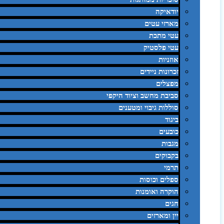
יודאיקה
מארזי עטים
עטי מתכת
עטי פלסטיק
אוזניות
זכרונות ניידים
מפצלים
סביבת מחשב וציוד היקפי
סוללות גיבוי ומטענים
ביגוד
כובעים
מגבות
בקבוקים
תרמי
ספלים וכוסות
הוקרה ואומנות
חגים
יין ומארזים