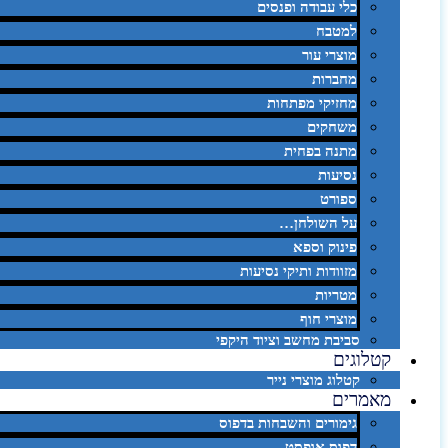
כלי עבודה ופנסים
למטבח
מוצרי עור
מחברות
מחזיקי מפתחות
משחקים
מתנה בפחית
נסיעות
ספורט
על השולחן…
פינוק וספא
מזוודות ותיקי נסיעות
מטריות
מוצרי חוף
סביבת מחשב וציוד היקפי
קטלוגים
קטלוג מוצרי נייר
מאמרים
גימורים והשבחות בדפוס
דפוס אופסט