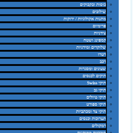
כוסות ובקבוקים
שילובים
מתנות אקולוגיות / ירוקות
פרימיום
צידניות
קמפינג ושטח
שלוקרים ומידניות
רטרו
רכב
שעונים ומסגרות
תיקים לכנסים
תיקי Swiss
תיקי גב
תיקי טיולים
תיקי ספורט
תיקי צד ומכתביות
תערוכות וכנסים
רמקולים
סוכריות ממותגות