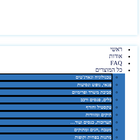
ראשי
אודות
FAQ
כל המוצרים
טכנולוגיה וגאדג'טים
פנאי, נופש ונסיעות
סביבת משרד ופרימיום
כלים, פנסים ורכב
טקסטיל וחורף
תיקים ומזוודות
תערוכות, כנסים ועוד…
מטבח ,חגים ומתוקים
מתנות בפחית וקופות