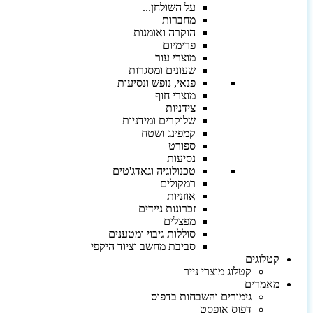
על השולחן...
מחברות
הוקרה ואומנות
פרימיום
מוצרי עור
שעונים ומסגרות
פנאי, נופש ונסיעות
מוצרי חוף
צידניות
שלוקרים ומידניות
קמפינג ושטח
ספורט
נסיעות
טכנולוגיה וגאדג'טים
רמקולים
אוזניות
זכרונות ניידים
מפצלים
סוללות גיבוי ומטענים
סביבת מחשב וציוד היקפי
קטלוגים
קטלוג מוצרי נייר
מאמרים
גימורים והשבחות בדפוס
דפוס אופסט