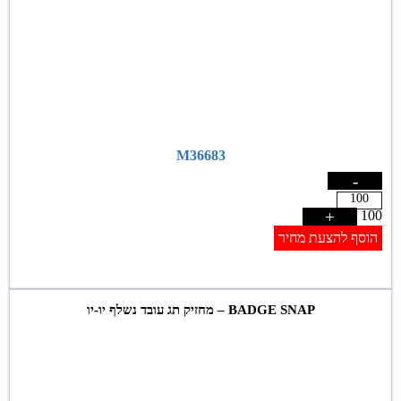
M36683
-
+
100
הוסף להצעת מחיר
BADGE SNAP – מחזיק תג עובד נשלף יו-יו