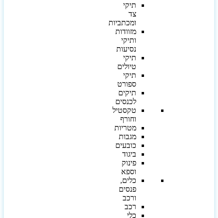
תיקי
צד
ומכתביות
מזוודות
ותיקי
נסיעות
תיקי
טיולים
תיקי
ספורט
תיקים
לכנסים
טקסטיל
וחורף
מטריות
מגבות
כובעים
ביגוד
פינוק
וספא
כלים,
פנסים
ורכב
רכב
כלי