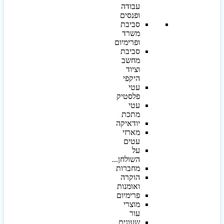
עבודה
ופנסים
סביבת
משרד
ופרימיום
סביבת
מחשב
וציוד
היקפי
עטי
פלסטיק
עטי
מתכת
יודאיקה
מארזי
עטים
על
השולחן...
מחברות
הוקרה
ואומנות
פרימיום
מוצרי
עור
שעונים