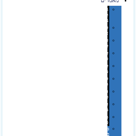
מאמרים
גימורים
והשבחות
בדפוס
דפוס
אופסט
דפוס
דיגיטלי
דפוס
טמפון
דפוס
משי
דפוס
סובלימציה
הדפס
פרוצס
חריטה
בלייזר
מהו
פנטון?
מיתוג
באמצעות