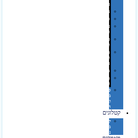
בפחית
נסיעות
ספורט
על
השולחן…
פינוק
וספא
מזוודות
ותיקי
נסיעות
מטריות
מוצרי
חוף
סביבת
מחשב
וציוד
היקפי
קטלוגים
קטלוג
מוצרי
נייר