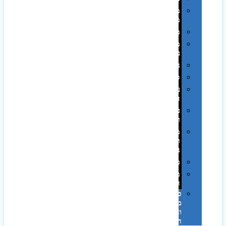
מחזיקי
מפתחות
משחקים
מתנה
בפחית
נסיעות
ספורט
על
השולחן…
פינוק
וספא
מזוודות
ותיקי
נסיעות
מטריות
מוצרי
חוף
סביבת
מחשב
וציוד
היקפי