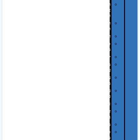
תיקי
צד
ומכתביות
תערוכות
וכנסים
רמקולים
סוכריות
ממותגות
יודאיקה
מארזי
עטים
עטי
מתכת
עטי
פלסטיק
אוזניות
זכרונות
ניידים
מפצלים
סביבת
מחשב