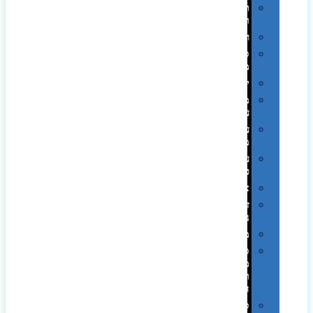
תערוכות
וכנסים
רמקולים
סוכריות
ממותגות
יודאיקה
מארזי
עטים
עטי
מתכת
עטי
פלסטיק
אוזניות
זכרונות
ניידים
מפצלים
סביבת
מחשב
וציוד
היקפי
סוללות