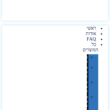
ראשי
אודות
FAQ
כל
המוצרים
טכנולוגיה
וגאדג'טים
פנאי,
נופש
ונסיעות
סביבת
משרד
ופרימיום
כלים,
פנסים
ורכב