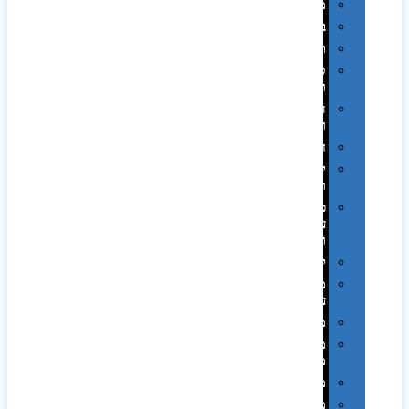
מגבות
בקבוקים
תרמי
ספלים
וכוסות
הוקרה
ואומנות
חגים
יין
ומארזים
כלי
עבודה
ופנסים
למטבח
מוצרי
עור
מחברות
מחזיקי
מפתחות
משחקים
מתנה