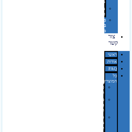
בלייזר
מהו
פנטון?
מיתוג
באמצעות
מדבקות
צור
קשר
ראשי
אודות
FAQ
כל
המוצרים
טכנולוגיה
וגאדג'טים
פנאי,
נופש
ונסיעות
סביבת
משרד
ופרימיום