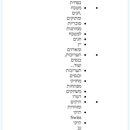
בפחית
מטבח
,חגים
ומתוקים
סוכריות
ממותגות
למטבח
חגים
יין
ומארזים
תערוכות,
כנסים
ועוד...
תערוכות
וכנסים
מחזיקי
מפתחות
משחקים
רטרו
תיקים
ומזוודות
תיקי
Swiss
תיקי
גב