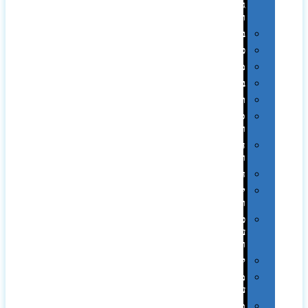
גיבוי
ומטענים
ביגוד
כובעים
מגבות
בקבוקים
תרמי
ספלים
וכוסות
הוקרה
ואומנות
חגים
יין
ומארזים
כלי
עבודה
ופנסים
למטבח
מוצרי
עור
מחברות