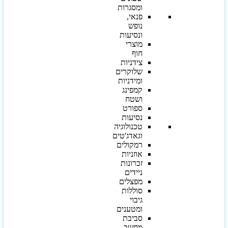
ומסגרות
פנאי,
נופש
ונסיעות
מוצרי
חוף
צידניות
שלוקרים
ומידניות
קמפינג
ושטח
ספורט
נסיעות
טכנולוגיה
וגאדג'טים
רמקולים
אוזניות
זכרונות
ניידים
מפצלים
סוללות
גיבוי
ומטענים
סביבת
מחשב