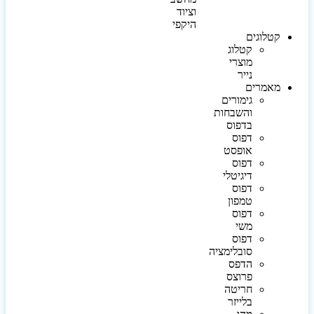
וציוד
היקפי
קטלוגים
קטלוג
מוצרי
נייר
מאמרים
גימורים
והשבחות
בדפוס
דפוס
אופסט
דפוס
דיגיטלי
דפוס
טמפון
דפוס
משי
דפוס
סובלימציה
הדפס
פרוצס
חריטה
בלייזר