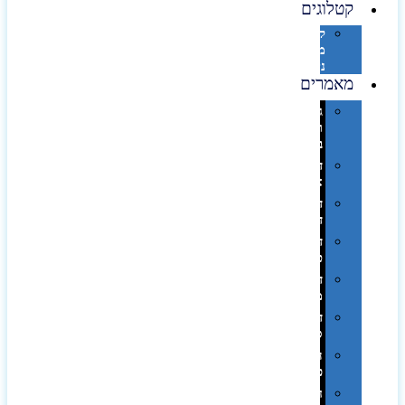
קטלוגים
קטלוג
מוצרי
נייר
מאמרים
גימורים
והשבחות
בדפוס
דפוס
אופסט
דפוס
דיגיטלי
דפוס
טמפון
דפוס
משי
דפוס
סובלימציה
הדפס
פרוצס
חריטה