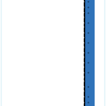
רטרו
רכב
שעונים
ומסגרות
תיקים
לכנסים
תיקי
Swiss
תיקי
גב
תיקי
טיולים
תיקי
ספורט
תיקי
צד
ומכתביות
תערוכות
וכנסים
רמקולים
סוכריות