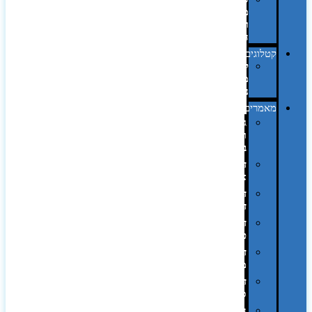
מחשב
וציוד
היקפי
קטלוגים
קטלוג
מוצרי
נייר
מאמרים
גימורים
והשבחות
בדפוס
דפוס
אופסט
דפוס
דיגיטלי
דפוס
טמפון
דפוס
משי
דפוס
סובלימציה
הדפס