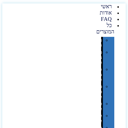
ראשי
אודות
FAQ
כל
המוצרים
טכנולוגיה
וגאדג'טים
פנאי,
נופש
ונסיעות
סביבת
משרד
ופרימיום
כלים,
פנסים
ורכב
טקסטיל
וחורף
תיקים
ומזוודות
תערוכות,