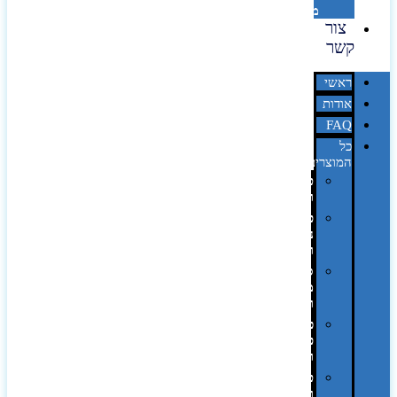
מדבקות
צור
קשר
ראשי
אודות
FAQ
כל
המוצרים
טכנולוגיה
וגאדג'טים
פנאי,
נופש
ונסיעות
סביבת
משרד
ופרימיום
כלים,
פנסים
ורכב
טקסטיל
וחורף