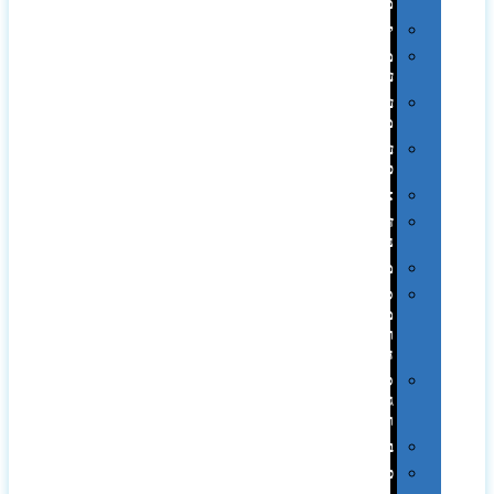
ממותגות
יודאיקה
מארזי
עטים
עטי
מתכת
עטי
פלסטיק
אוזניות
זכרונות
ניידים
מפצלים
סביבת
מחשב
וציוד
היקפי
סוללות
גיבוי
ומטענים
ביגוד
כובעים