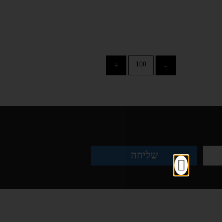
+
-
שליחה