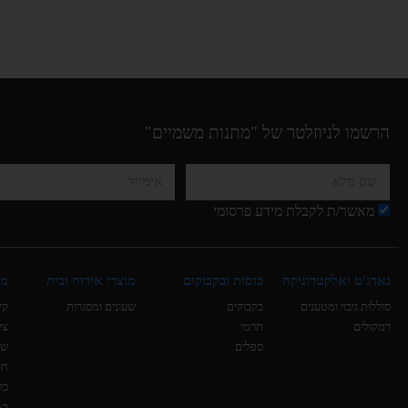
הרשמו לניוזלטר של "מתנות משמיים"
מאשר/ת לקבלת מידע פרסומי
גאדג'ט ואלקטרוניקה
כוסות ובקבוקים
מוצרי אירוח ובית
מו
סוללות גיבוי ומטענים
בקבוקים
שעונים ומסגרות
קי
רמקולים
תרמי
צי
ספלים
של
חו
כל
קמ