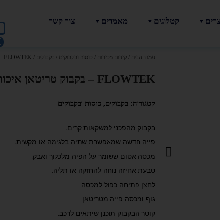
צרים
קטלוגים
מאמרים
צור קשר
עמוד הבית
/
קידום מכירות
/
כוסות ובקבוקים
/
בקבוקים
/ FLOWTEK – בקבוק טריטאן איכותי למיתוג
FLOWTEK – בקבוק טריטאן איכותי למיתוג
קטגוריה:
בקבוקים
,
כוסות ובקבוקים
בקבוק מהפכני למשקאות קרים.
פייה חדשה שמאפשרת שתיה בלגימה או מקשית.
מכסה אטום ששומר על הפיה מלכלוך ואבק.
טבעת אחיזה נוחה להחזקה או תליה.
לחצן פתיחה כפול למכסה.
גוף ומכסה פייה מטריטאן.
קוטר הבקבוק תוכנן שיתאים לרכב.