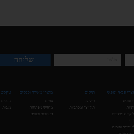
שליחה
צרי פנאי ונופש
תיקים
מוצרי משרד וכנסים
טקסטי
ץ ונופש
תיקי גב
עטים
כובעים
דניות
תיקי צד ומכתביות
מחזיקי מפתחות
מגבות
וקרים ומידניות
תערוכות וכנסים
רף
י עבודה ופנסים
פינג ושטח