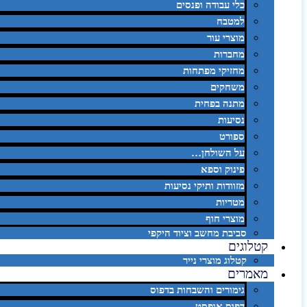
כלי עבודה ופנסים
למטבח
מוצרי עור
מחברות
מחזיקי מפתחות
משחקים
מתנה בפחית
נסיעות
ספורט
על השולחן…
פינוק וספא
מזוודות ותיקי נסיעות
מטריות
מוצרי חוף
סביבת מחשב וציוד היקפי
קטלוגים
קטלוג מוצרי נייר
מאמרים
גימורים והשבחות בדפוס
דפוס אופסט