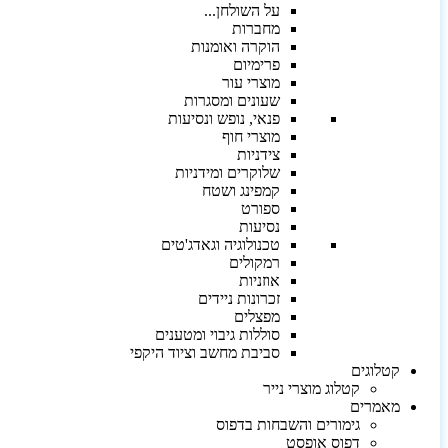
על השולחן...
מחברות
הוקרה ואומנות
פרימיום
מוצרי עור
שעונים ומסגרות
פנאי, נופש ונסיעות
מוצרי חוף
צידניות
שלוקרים ומידניות
קמפינג ושטח
ספורט
נסיעות
טכנולוגיה וגאדג'טים
רמקולים
אוזניות
זכרונות ניידים
מפצלים
סוללות גיבוי ומטענים
סביבת מחשב וציוד היקפי
קטלוגים
קטלוג מוצרי נייר
מאמרים
גימורים והשבחות בדפוס
דפוס אופסט