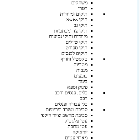
משחקים
רטרו
תיקים ומזוודות
תיקי Swiss
תיקי גב
תיקי צד ומכתביות
מזוודות ותיקי נסיעות
תיקי טיולים
תיקי ספורט
תיקים לכנסים
טקסטיל וחורף
מטריות
מגבות
כובעים
ביגוד
פינוק וספא
כלים, פנסים ורכב
רכב
כלי עבודה ופנסים
סביבת משרד ופרימיום
סביבת מחשב וציוד היקפי
עטי פלסטיק
עטי מתכת
יודאיקה
מארזי עטים