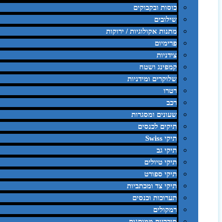
כוסות ובקבוקים
שילובים
מתנות אקולוגיות / ירוקות
פרימיום
צידניות
קמפינג ושטח
שלוקרים ומידניות
רטרו
רכב
שעונים ומסגרות
תיקים לכנסים
תיקי Swiss
תיקי גב
תיקי טיולים
תיקי ספורט
תיקי צד ומכתביות
תערוכות וכנסים
רמקולים
סוכריות ממותגות