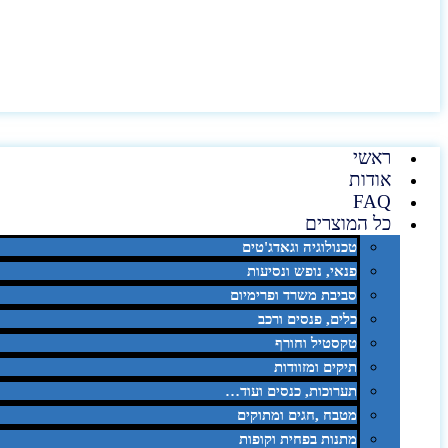
ראשי
אודות
FAQ
כל המוצרים
טכנולוגיה וגאדג'טים
פנאי, נופש ונסיעות
סביבת משרד ופרימיום
כלים, פנסים ורכב
טקסטיל וחורף
תיקים ומזוודות
תערוכות, כנסים ועוד…
מטבח ,חגים ומתוקים
מתנות בפחית וקופות