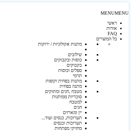
MENU
MENU
ראשי
אודות
FAQ
כל המוצרים
מתנות אקולוגיות / ירוקות
שילובים
כוסות ובקבוקים
בקבוקים
ספלים וכוסות
תרמי
מתנות בפחית וקופות
מתנה בפחית
מטבח ,חגים ומתוקים
סוכריות ממותגות
למטבח
חגים
יין ומארזים
תערוכות, כנסים ועוד...
תערוכות וכנסים
מחזיקי מפתחות