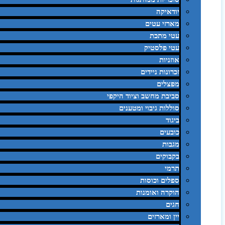
יודאיקה
מארזי עטים
עטי מתכת
עטי פלסטיק
אוזניות
זכרונות ניידים
מפצלים
סביבת מחשב וציוד היקפי
סוללות גיבוי ומטענים
ביגוד
כובעים
מגבות
בקבוקים
תרמי
ספלים וכוסות
הוקרה ואומנות
חגים
יין ומארזים