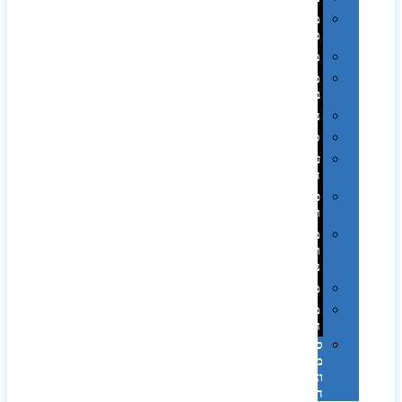
מחזיקי
מפתחות
משחקים
מתנה
בפחית
נסיעות
ספורט
על
השולחן…
פינוק
וספא
מזוודות
ותיקי
נסיעות
מטריות
מוצרי
חוף
סביבת
מחשב
וציוד
היקפי