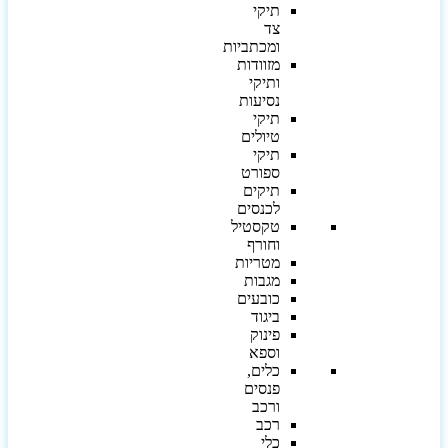
תיקי
צד
ומכתביות
מזוודות
ותיקי
נסיעות
תיקי
טיולים
תיקי
ספורט
תיקים
לכנסים
טקסטיל
וחורף
מטריות
מגבות
כובעים
ביגוד
פינוק
וספא
כלים,
פנסים
ורכב
רכב
כלי