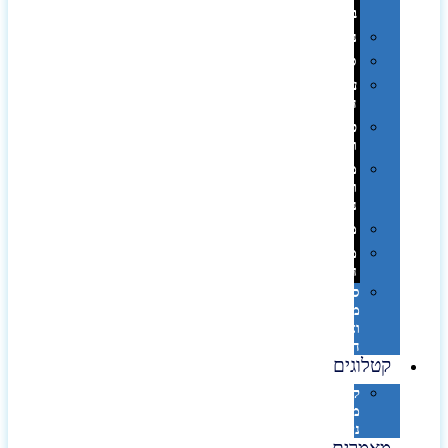
בפחית
נסיעות
ספורט
על
השולחן…
פינוק
וספא
מזוודות
ותיקי
נסיעות
מטריות
מוצרי
חוף
סביבת
מחשב
וציוד
היקפי
קטלוגים
קטלוג
מוצרי
נייר