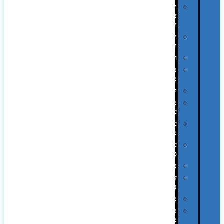
תיקי
צד
ומכתביות
תערוכות
וכנסים
רמקולים
סוכריות
ממותגות
יודאיקה
מארזי
עטים
עטי
מתכת
עטי
פלסטיק
אוזניות
זכרונות
ניידים
מפצלים
סביבת
מחשב