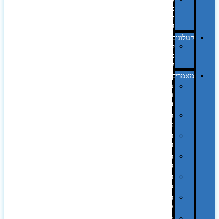
מחשב
וציוד
היקפי
קטלוגים
קטלוג
מוצרי
נייר
מאמרים
גימורים
והשבחות
בדפוס
דפוס
אופסט
דפוס
דיגיטלי
דפוס
טמפון
דפוס
משי
דפוס
סובלימציה
הדפס