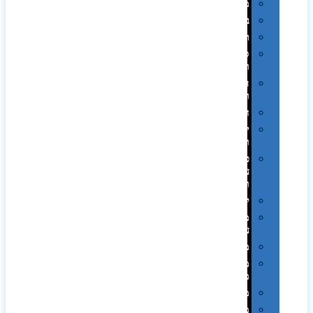
מגבות
בקבוקים
תרמי
ספלים
וכוסות
הוקרה
ואומנות
חגים
יין
ומארזים
כלי
עבודה
ופנסים
למטבח
מוצרי
עור
מחברות
מחזיקי
מפתחות
משחקים
מתנה