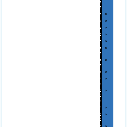
גיבוי
ומטענים
ביגוד
כובעים
מגבות
בקבוקים
תרמי
ספלים
וכוסות
הוקרה
ואומנות
חגים
יין
ומארזים
כלי
עבודה
ופנסים
למטבח
מוצרי
עור
מחברות