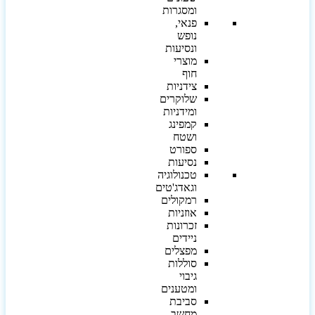
ומסגרות
פנאי,
נופש
ונסיעות
מוצרי
חוף
צידניות
שלוקרים
ומידניות
קמפינג
ושטח
ספורט
נסיעות
טכנולוגיה
וגאדג'טים
רמקולים
אוזניות
זכרונות
ניידים
מפצלים
סוללות
גיבוי
ומטענים
סביבת
מחשב