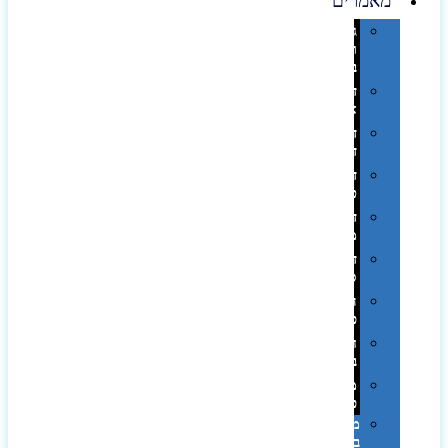
מאמרים
גימורים
והשבחות
בדפוס
דפוס
אופסט
דפוס
דיגיטלי
דפוס
טמפון
דפוס
משי
דפוס
סובלימציה
הדפס
פרוצס
חריטה
בלייזר
מהו
פנטון?
מיתוג
באמצעות