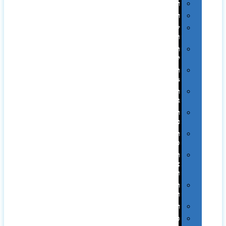
רטרו
רכב
שעונים
ומסגרות
תיקים
לכנסים
תיקי
Swiss
תיקי
גב
תיקי
טיולים
תיקי
ספורט
תיקי
צד
ומכתביות
תערוכות
וכנסים
רמקולים
סוכריות