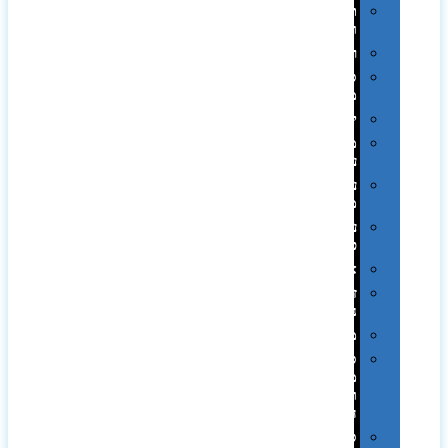
תערוכות
וכנסים
רמקולים
סוכריות
ממותגות
יודאיקה
מארזי
עטים
עטי
מתכת
עטי
פלסטיק
אוזניות
זכרונות
ניידים
מפצלים
סביבת
מחשב
וציוד
היקפי
סוללות