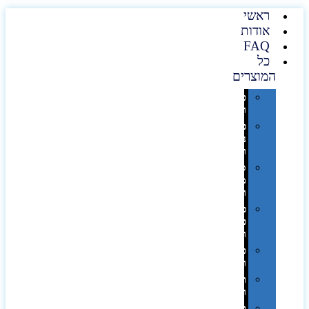
ראשי
אודות
FAQ
כל
המוצרים
טכנולוגיה
וגאדג'טים
פנאי,
נופש
ונסיעות
סביבת
משרד
ופרימיום
כלים,
פנסים
ורכב
טקסטיל
וחורף
תיקים
ומזוודות
תערוכות,