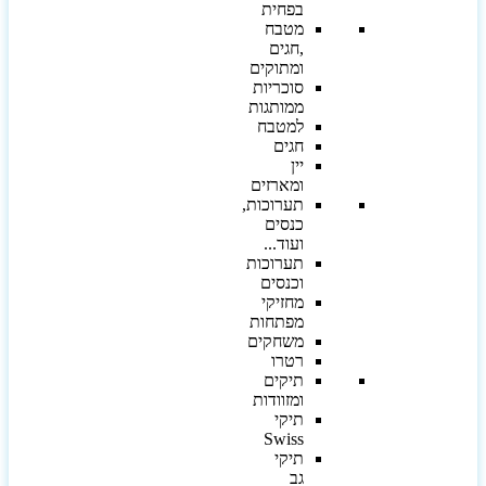
בפחית
מטבח
,חגים
ומתוקים
סוכריות
ממותגות
למטבח
חגים
יין
ומארזים
תערוכות,
כנסים
ועוד...
תערוכות
וכנסים
מחזיקי
מפתחות
משחקים
רטרו
תיקים
ומזוודות
תיקי
Swiss
תיקי
גב