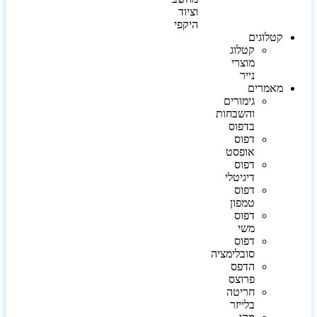
וציוד
היקפי
קטלוגים
קטלוג
מוצרי
נייר
מאמרים
גימורים
והשבחות
בדפוס
דפוס
אופסט
דפוס
דיגיטלי
דפוס
טמפון
דפוס
משי
דפוס
סובלימציה
הדפס
פרוצס
חריטה
בלייזר