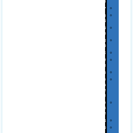
ממותגות
יודאיקה
מארזי
עטים
עטי
מתכת
עטי
פלסטיק
אוזניות
זכרונות
ניידים
מפצלים
סביבת
מחשב
וציוד
היקפי
סוללות
גיבוי
ומטענים
ביגוד
כובעים