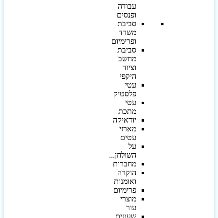
עבודה
ופנסים
סביבת
משרד
ופרימיום
סביבת
מחשב
וציוד
היקפי
עטי
פלסטיק
עטי
מתכת
יודאיקה
מארזי
עטים
על
השולחן...
מחברות
הוקרה
ואומנות
פרימיום
מוצרי
עור
שעונים