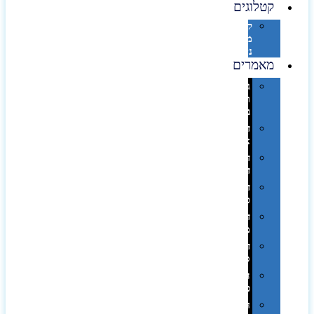
קטלוגים
קטלוג
מוצרי
נייר
מאמרים
גימורים
והשבחות
בדפוס
דפוס
אופסט
דפוס
דיגיטלי
דפוס
טמפון
דפוס
משי
דפוס
סובלימציה
הדפס
פרוצס
חריטה