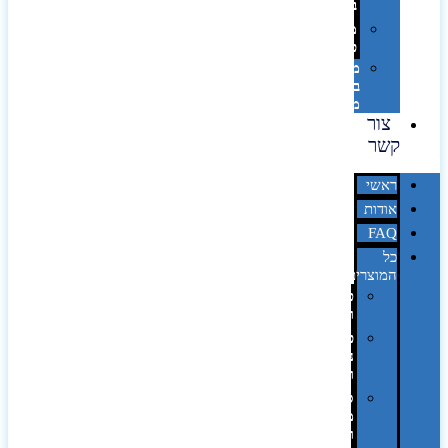
בלייזר
מהו
פנטון?
מיתוג
באמצעות
מדבקות
צור
קשר
ראשי
אודות
FAQ
כל
המוצרים
טכנולוגיה
וגאדג'טים
פנאי,
נופש
ונסיעות
סביבת
משרד
ופרימיום