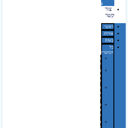
מדבקות
צור
קשר
ראשי
אודות
FAQ
כל
המוצרים
טכנולוגיה
וגאדג'טים
פנאי,
נופש
ונסיעות
סביבת
משרד
ופרימיום
כלים,
פנסים
ורכב
טקסטיל
וחורף