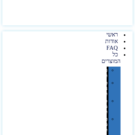
ראשי
אודות
FAQ
כל
המוצרים
טכנולוגיה
וגאדג'טים
פנאי,
נופש
ונסיעות
סביבת
משרד
ופרימיום
כלים,
פנסים
ורכב