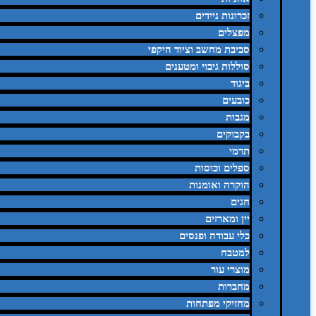
זכרונות ניידים
מפצלים
סביבת מחשב וציוד היקפי
סוללות גיבוי ומטענים
ביגוד
כובעים
מגבות
בקבוקים
תרמי
ספלים וכוסות
הוקרה ואומנות
חגים
יין ומארזים
כלי עבודה ופנסים
למטבח
מוצרי עור
מחברות
מחזיקי מפתחות