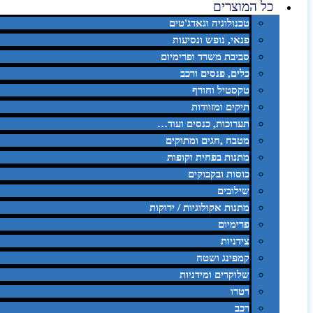
כל המוצרים
טכנולוגיה וגאדג'טים
פנאי, נופש ונסיעות
סביבת משרד ופרימיום
כלים, פנסים ורכב
טקסטיל וחורף
תיקים ומזוודות
תערוכות, כנסים ועוד…
מטבח ,חגים ומתוקים
מתנות בפחית וקופות
כוסות ובקבוקים
שילובים
מתנות אקולוגיות / ירוקות
פרימיום
צידניות
קמפינג ושטח
שלוקרים ומידניות
רטרו
רכב