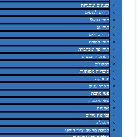
שעונים ומסגרות
תיקים לכנסים
תיקי Swiss
תיקי גב
תיקי טיולים
תיקי ספורט
תיקי צד ומכתביות
תערוכות וכנסים
רמקולים
סוכריות ממותגות
יודאיקה
מארזי עטים
עטי מתכת
עטי פלסטיק
אוזניות
זכרונות ניידים
מפצלים
סביבת מחשב וציוד היקפי