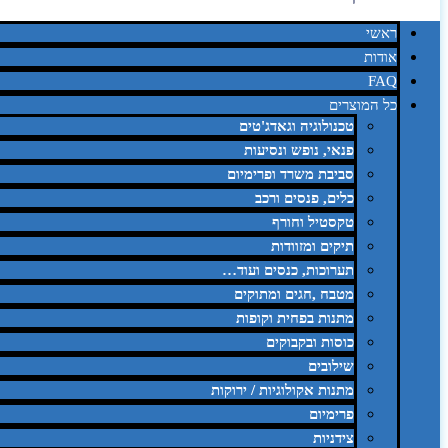
ראשי
אודות
FAQ
כל המוצרים
טכנולוגיה וגאדג'טים
פנאי, נופש ונסיעות
סביבת משרד ופרימיום
כלים, פנסים ורכב
טקסטיל וחורף
תיקים ומזוודות
תערוכות, כנסים ועוד…
מטבח ,חגים ומתוקים
מתנות בפחית וקופות
כוסות ובקבוקים
שילובים
מתנות אקולוגיות / ירוקות
פרימיום
צידניות