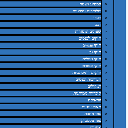
קמפינג ושטח
שלוקרים ומידניות
רטרו
רכב
שעונים ומסגרות
תיקים לכנסים
תיקי Swiss
תיקי גב
תיקי טיולים
תיקי ספורט
תיקי צד ומכתביות
תערוכות וכנסים
רמקולים
סוכריות ממותגות
יודאיקה
מארזי עטים
עטי מתכת
עטי פלסטיק
אוזניות