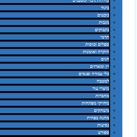
סוללות גיבוי ומטענים
ביגוד
כובעים
מגבות
בקבוקים
תרמי
ספלים וכוסות
הוקרה ואומנות
חגים
יין ומארזים
כלי עבודה ופנסים
למטבח
מוצרי עור
מחברות
מחזיקי מפתחות
משחקים
מתנה בפחית
נסיעות
ספורט