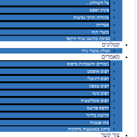
על השולחן…
פינוק וספא
מזוודות ותיקי נסיעות
מטריות
מוצרי חוף
סביבת מחשב וציוד היקפי
קטלוגים
קטלוג מוצרי נייר
מאמרים
גימורים והשבחות בדפוס
דפוס אופסט
דפוס דיגיטלי
דפוס טמפון
דפוס משי
דפוס סובלימציה
הדפס פרוצס
חריטה בלייזר
מהו פנטון?
מיתוג באמצעות מדבקות
צור קשר