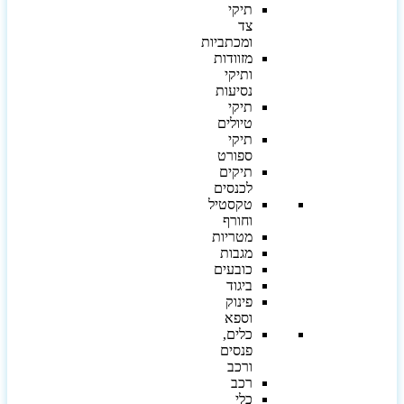
תיקי
צד
ומכתביות
מזוודות
ותיקי
נסיעות
תיקי
טיולים
תיקי
ספורט
תיקים
לכנסים
טקסטיל
וחורף
מטריות
מגבות
כובעים
ביגוד
פינוק
וספא
כלים,
פנסים
ורכב
רכב
כלי