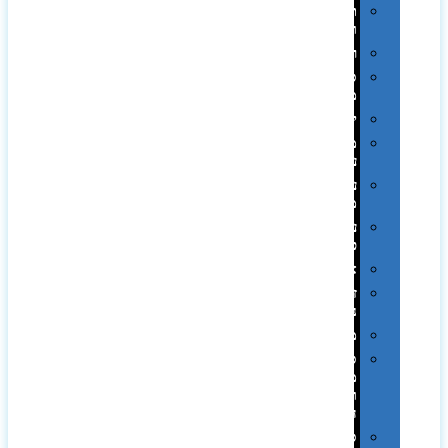
תערוכות
וכנסים
רמקולים
סוכריות
ממותגות
יודאיקה
מארזי
עטים
עטי
מתכת
עטי
פלסטיק
אוזניות
זכרונות
ניידים
מפצלים
סביבת
מחשב
וציוד
היקפי
סוללות