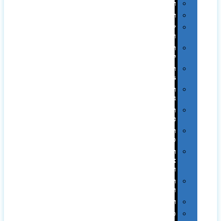
רטרו
רכב
שעונים
ומסגרות
תיקים
לכנסים
תיקי
Swiss
תיקי
גב
תיקי
טיולים
תיקי
ספורט
תיקי
צד
ומכתביות
תערוכות
וכנסים
רמקולים
סוכריות