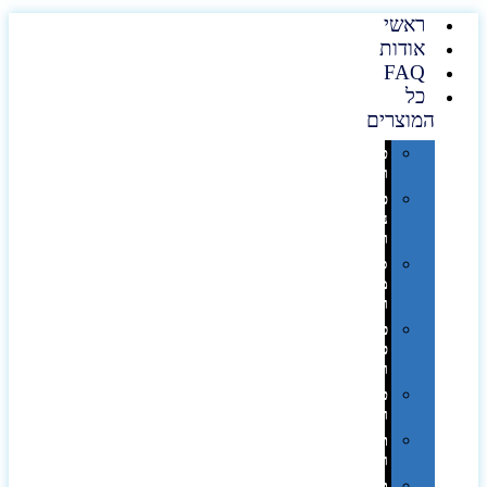
ראשי
אודות
FAQ
כל
המוצרים
טכנולוגיה
וגאדג'טים
פנאי,
נופש
ונסיעות
סביבת
משרד
ופרימיום
כלים,
פנסים
ורכב
טקסטיל
וחורף
תיקים
ומזוודות
תערוכות,