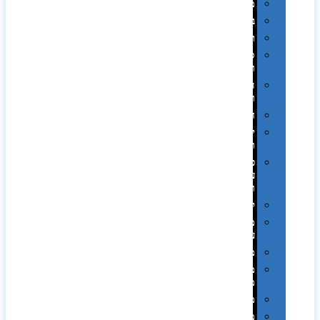
מגבות
בקבוקים
תרמי
ספלים
וכוסות
הוקרה
ואומנות
חגים
יין
ומארזים
כלי
עבודה
ופנסים
למטבח
מוצרי
עור
מחברות
מחזיקי
מפתחות
משחקים
מתנה