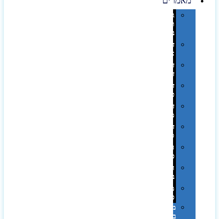
מאמרים
גימורים
והשבחות
בדפוס
דפוס
אופסט
דפוס
דיגיטלי
דפוס
טמפון
דפוס
משי
דפוס
סובלימציה
הדפס
פרוצס
חריטה
בלייזר
מהו
פנטון?
מיתוג
באמצעות