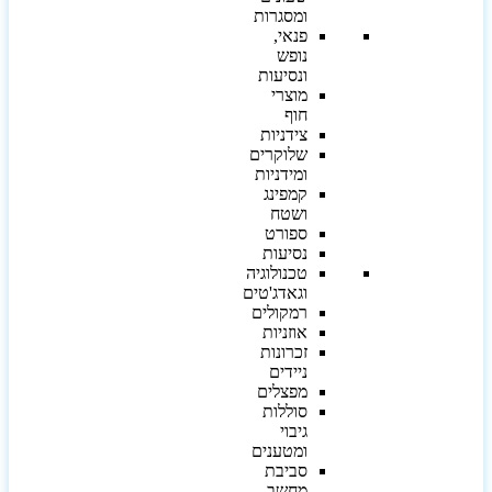
ומסגרות
פנאי,
נופש
ונסיעות
מוצרי
חוף
צידניות
שלוקרים
ומידניות
קמפינג
ושטח
ספורט
נסיעות
טכנולוגיה
וגאדג'טים
רמקולים
אוזניות
זכרונות
ניידים
מפצלים
סוללות
גיבוי
ומטענים
סביבת
מחשב