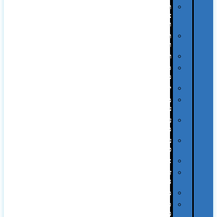
תיקי
צד
ומכתביות
תערוכות
וכנסים
רמקולים
סוכריות
ממותגות
יודאיקה
מארזי
עטים
עטי
מתכת
עטי
פלסטיק
אוזניות
זכרונות
ניידים
מפצלים
סביבת
מחשב