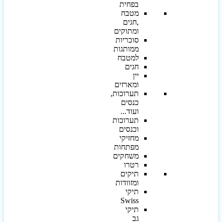
בפחית
מטבח
,חגים
ומתוקים
סוכריות
ממותגות
למטבח
חגים
יין
ומארזים
תערוכות,
כנסים
ועוד...
תערוכות
וכנסים
מחזיקי
מפתחות
משחקים
רטרו
תיקים
ומזוודות
תיקי
Swiss
תיקי
גב