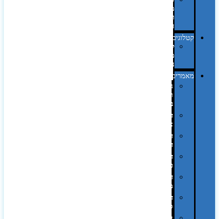
מחשב
וציוד
היקפי
קטלוגים
קטלוג
מוצרי
נייר
מאמרים
גימורים
והשבחות
בדפוס
דפוס
אופסט
דפוס
דיגיטלי
דפוס
טמפון
דפוס
משי
דפוס
סובלימציה
הדפס