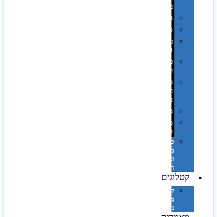
בפחית
נסיעות
ספורט
על
השולחן…
פינוק
וספא
מזוודות
ותיקי
נסיעות
מטריות
מוצרי
חוף
סביבת
מחשב
וציוד
היקפי
קטלוגים
קטלוג
מוצרי
נייר