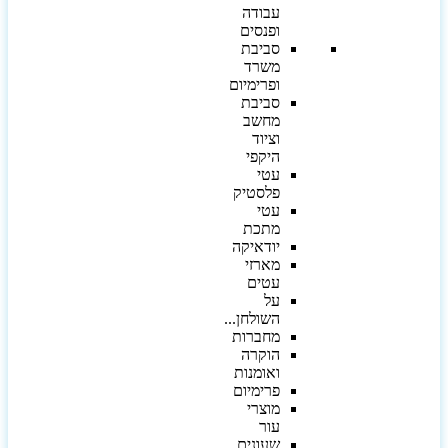
עבודה
ופנסים
סביבת
משרד
ופרימיום
סביבת
מחשב
וציוד
היקפי
עטי
פלסטיק
עטי
מתכת
יודאיקה
מארזי
עטים
על
השולחן...
מחברות
הוקרה
ואומנות
פרימיום
מוצרי
עור
שעונים