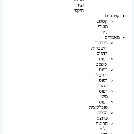
וציוד
היקפי
קטלוגים
קטלוג
מוצרי
נייר
מאמרים
גימורים
והשבחות
בדפוס
דפוס
אופסט
דפוס
דיגיטלי
דפוס
טמפון
דפוס
משי
דפוס
סובלימציה
הדפס
פרוצס
חריטה
בלייזר