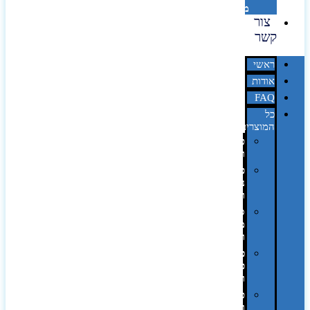
מדבקות
צור
קשר
ראשי
אודות
FAQ
כל
המוצרים
טכנולוגיה
וגאדג'טים
פנאי,
נופש
ונסיעות
סביבת
משרד
ופרימיום
כלים,
פנסים
ורכב
טקסטיל
וחורף