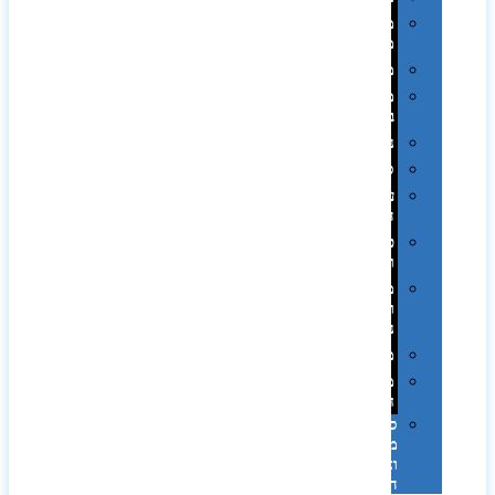
מחזיקי
מפתחות
משחקים
מתנה
בפחית
נסיעות
ספורט
על
השולחן…
פינוק
וספא
מזוודות
ותיקי
נסיעות
מטריות
מוצרי
חוף
סביבת
מחשב
וציוד
היקפי