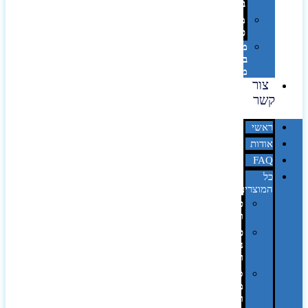
בלייזר
מהו
פנטון?
מיתוג
באמצעות
מדבקות
צור
קשר
ראשי
אודות
FAQ
כל
המוצרים
טכנולוגיה
וגאדג'טים
פנאי,
נופש
ונסיעות
סביבת
משרד
ופרימיום