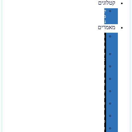
קטלוגים
קטלוג
מוצרי
נייר
מאמרים
גימורים
והשבחות
בדפוס
דפוס
אופסט
דפוס
דיגיטלי
דפוס
טמפון
דפוס
משי
דפוס
סובלימציה
הדפס
פרוצס
חריטה