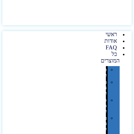
ראשי
אודות
FAQ
כל
המוצרים
טכנולוגיה
וגאדג'טים
פנאי,
נופש
ונסיעות
סביבת
משרד
ופרימיום
כלים,
פנסים
ורכב