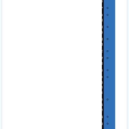
ממותגות
יודאיקה
מארזי
עטים
עטי
מתכת
עטי
פלסטיק
אוזניות
זכרונות
ניידים
מפצלים
סביבת
מחשב
וציוד
היקפי
סוללות
גיבוי
ומטענים
ביגוד
כובעים