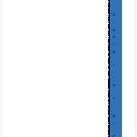
גיבוי
ומטענים
ביגוד
כובעים
מגבות
בקבוקים
תרמי
ספלים
וכוסות
הוקרה
ואומנות
חגים
יין
ומארזים
כלי
עבודה
ופנסים
למטבח
מוצרי
עור
מחברות