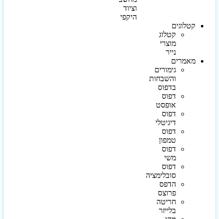
וציוד
היקפי
קטלוגים
קטלוג
מוצרי
נייר
מאמרים
גימורים
והשבחות
בדפוס
דפוס
אופסט
דפוס
דיגיטלי
דפוס
טמפון
דפוס
משי
דפוס
סובלימציה
הדפס
פרוצס
חריטה
בלייזר