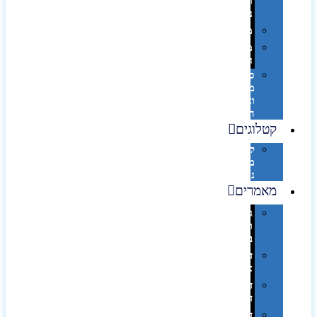
ותיקי
נסיעות
מטריות
מוצרי
חוף
סביבת
מחשב
וציוד
היקפי
קטלוגים
קטלוג
מוצרי
נייר
מאמרים
גימורים
והשבחות
בדפוס
דפוס
אופסט
דפוס
דיגיטלי
דפוס