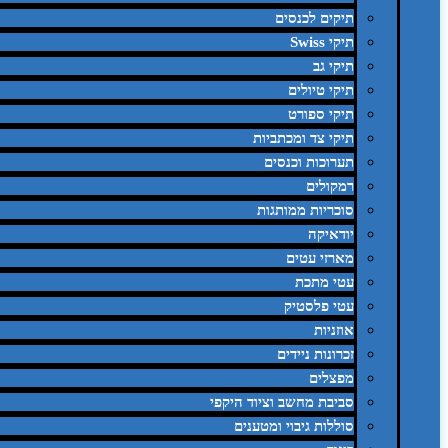
תיקים לכנסים
תיקי Swiss
תיקי גב
תיקי טיולים
תיקי ספורט
תיקי צד ומכתביות
תערוכות וכנסים
רמקולים
סוכריות ממותגות
יודאיקה
מארזי עטים
עטי מתכת
עטי פלסטיק
אוזניות
זכרונות ניידים
מפצלים
סביבת מחשב וציוד היקפי
סוללות גיבוי ומטענים