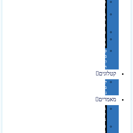
פינוק
וספא
מזוודות
ותיקי
נסיעות
מטריות
מוצרי
חוף
סביבת
מחשב
וציוד
היקפי
קטלוגים
קטלוג
מוצרי
נייר
מאמרים
גימורים
והשבחות
בדפוס
דפוס
אופסט