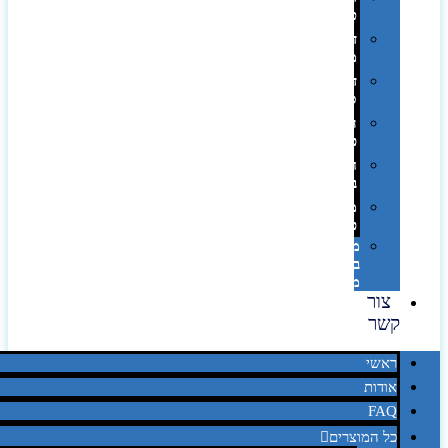
טמפון
דפוס
משי
דפוס
סובלימציה
הדפס
פרוצס
חריטה
בלייזר
מהו
פנטון?
מיתוג
באמצעות
מדבקות
צור
קשר
ראשי
אודות
FAQ
כל המוצרים