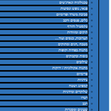
טכנולוגיה וגאדג'טים
פנאי, נופש ונסיעות
סביבת משרד ופרימיום
כלים, פנסים ורכב
טקסטיל וחורף
תיקים ומזוודות
תערוכות, כנסים ועוד…
מטבח ,חגים ומתוקים
מתנות בפחית וקופות
כוסות ובקבוקים
שילובים
מתנות אקולוגיות / ירוקות
פרימיום
צידניות
קמפינג ושטח
שלוקרים ומידניות
רטרו
רכב
שעונים ומסגרות