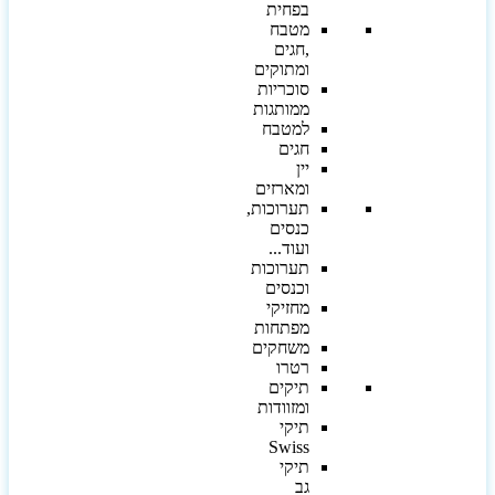
בפחית
מטבח
,חגים
ומתוקים
סוכריות
ממותגות
למטבח
חגים
יין
ומארזים
תערוכות,
כנסים
ועוד...
תערוכות
וכנסים
מחזיקי
מפתחות
משחקים
רטרו
תיקים
ומזוודות
תיקי
Swiss
תיקי
גב