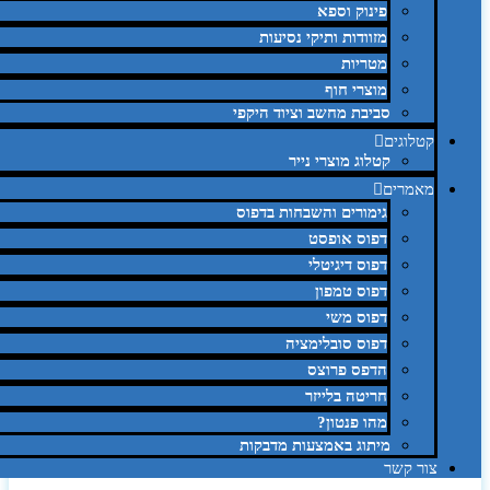
פינוק וספא
מזוודות ותיקי נסיעות
מטריות
מוצרי חוף
סביבת מחשב וציוד היקפי
קטלוגים
קטלוג מוצרי נייר
מאמרים
גימורים והשבחות בדפוס
דפוס אופסט
דפוס דיגיטלי
דפוס טמפון
דפוס משי
דפוס סובלימציה
הדפס פרוצס
חריטה בלייזר
מהו פנטון?
מיתוג באמצעות מדבקות
צור קשר