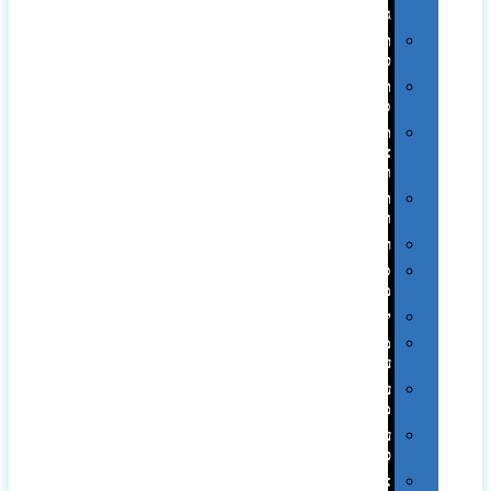
גב
תיקי
טיולים
תיקי
ספורט
תיקי
צד
ומכתביות
תערוכות
וכנסים
רמקולים
סוכריות
ממותגות
יודאיקה
מארזי
עטים
עטי
מתכת
עטי
פלסטיק
אוזניות