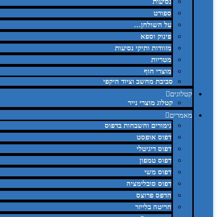
נסיעות
ספורט
על השולחן…
פינוק וספא
מזוודות ותיקי נסיעות
מטריות
מוצרי חוף
סביבת מחשב וציוד היקפי
קטלוגים
קטלוג מוצרי נייר
מאמרים
גימורים והשבחות בדפוס
דפוס אופסט
דפוס דיגיטלי
דפוס טמפון
דפוס משי
דפוס סובלימציה
הדפס פרוצס
חריטה בלייזר