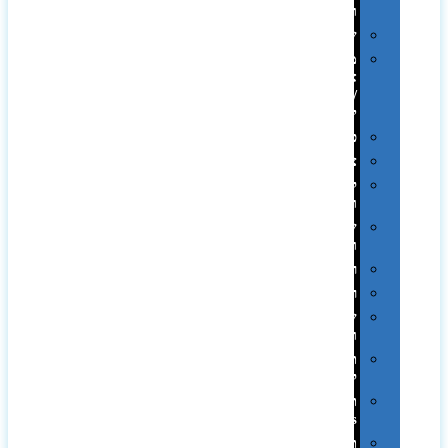
ובקבוקים
שילובים
מתנות
אקולוגיות
/
ירוקות
פרימיום
צידניות
קמפינג
ושטח
שלוקרים
ומידניות
רטרו
רכב
שעונים
ומסגרות
תיקים
לכנסים
תיקי
Swiss
תיקי