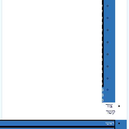
דפוס
דיגיטלי
דפוס
טמפון
דפוס
משי
דפוס
סובלימציה
הדפס
פרוצס
חריטה
בלייזר
מהו
פנטון?
מיתוג
באמצעות
מדבקות
צור
קשר
ראשי