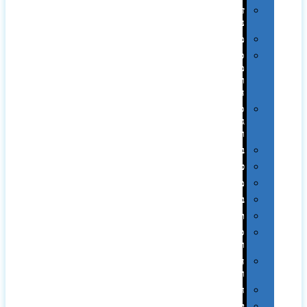
זכרונות
ניידים
מפצלים
סביבת
מחשב
וציוד
היקפי
סוללות
גיבוי
ומטענים
ביגוד
כובעים
מגבות
בקבוקים
תרמי
ספלים
וכוסות
הוקרה
ואומנות
חגים
יין