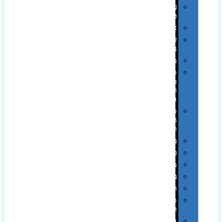
עטי
פלסטיק
אוזניות
זכרונות
ניידים
מפצלים
סביבת
מחשב
וציוד
היקפי
סוללות
גיבוי
ומטענים
ביגוד
כובעים
מגבות
בקבוקים
תרמי
ספלים
וכוסות
הוקרה