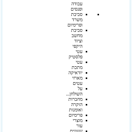
עבודה
ופנסים
סביבת
משרד
ופרימיום
סביבת
מחשב
וציוד
היקפי
עטי
פלסטיק
עטי
מתכת
יודאיקה
מארזי
עטים
על
השולחן...
מחברות
הוקרה
ואומנות
פרימיום
מוצרי
עור
שעונים