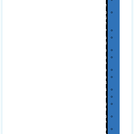
ומארזים
כלי
עבודה
ופנסים
למטבח
מוצרי
עור
מחברות
מחזיקי
מפתחות
משחקים
מתנה
בפחית
נסיעות
ספורט
על
השולחן…
פינוק
וספא
מזוודות