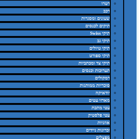
רטרו
רכב
שעונים ומסגרות
תיקים לכנסים
תיקי Swiss
תיקי גב
תיקי טיולים
תיקי ספורט
תיקי צד ומכתביות
תערוכות וכנסים
רמקולים
סוכריות ממותגות
יודאיקה
מארזי עטים
עטי מתכת
עטי פלסטיק
אוזניות
זכרונות ניידים
מפצלים