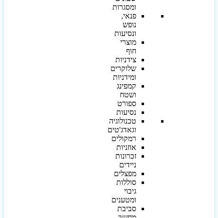
ומסגרות
פנאי,
נופש
ונסיעות
מוצרי
חוף
צידניות
שלוקרים
ומידניות
קמפינג
ושטח
ספורט
נסיעות
טכנולוגיה
וגאדג'טים
רמקולים
אוזניות
זכרונות
ניידים
מפצלים
סוללות
גיבוי
ומטענים
סביבת
מחשב