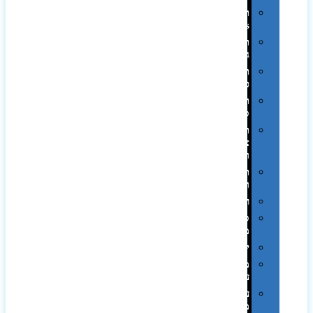
תיקי
Swiss
תיקי
גב
תיקי
טיולים
תיקי
ספורט
תיקי
צד
ומכתביות
תערוכות
וכנסים
רמקולים
סוכריות
ממותגות
יודאיקה
מארזי
עטים
עטי
מתכת