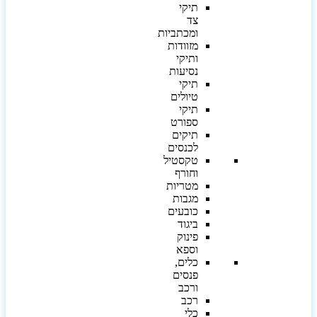
תיקי
צד
ומכתביות
מזוודות
ותיקי
נסיעות
תיקי
טיולים
תיקי
ספורט
תיקים
לכנסים
טקסטיל
וחורף
מטריות
מגבות
כובעים
ביגוד
פינוק
וספא
כלים,
פנסים
ורכב
רכב
כלי