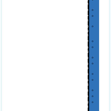
ואומנות
חגים
יין
ומארזים
כלי
עבודה
ופנסים
למטבח
מוצרי
עור
מחברות
מחזיקי
מפתחות
משחקים
מתנה
בפחית
נסיעות
ספורט
על
השולחן…