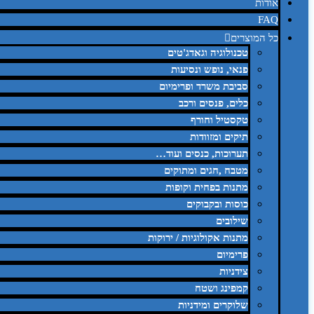
אודות
FAQ
כל המוצרים
טכנולוגיה וגאדג'טים
פנאי, נופש ונסיעות
סביבת משרד ופרימיום
כלים, פנסים ורכב
טקסטיל וחורף
תיקים ומזוודות
תערוכות, כנסים ועוד…
מטבח ,חגים ומתוקים
מתנות בפחית וקופות
כוסות ובקבוקים
שילובים
מתנות אקולוגיות / ירוקות
פרימיום
צידניות
קמפינג ושטח
שלוקרים ומידניות