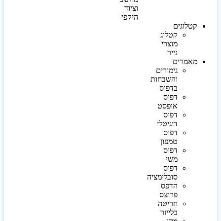
וציוד
היקפי
קטלוגים
קטלוג
מוצרי
נייר
מאמרים
גימורים
והשבחות
בדפוס
דפוס
אופסט
דפוס
דיגיטלי
דפוס
טמפון
דפוס
משי
דפוס
סובלימציה
הדפס
פרוצס
חריטה
בלייזר