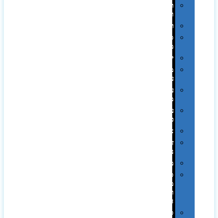
תערוכות
וכנסים
רמקולים
סוכריות
ממותגות
יודאיקה
מארזי
עטים
עטי
מתכת
עטי
פלסטיק
אוזניות
זכרונות
ניידים
מפצלים
סביבת
מחשב
וציוד
היקפי
סוללות