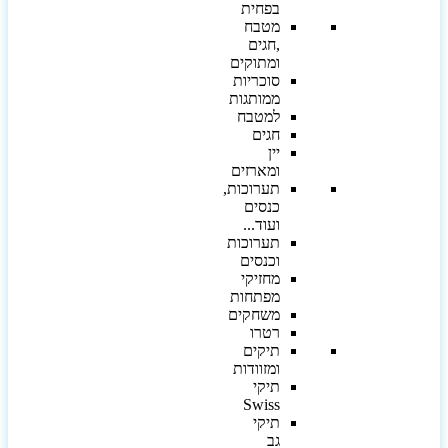
בפחית
מטבח
,חגים
ומתוקים
סוכריות
ממותגות
למטבח
חגים
יין
ומארזים
תערוכות,
כנסים
ועוד...
תערוכות
וכנסים
מחזיקי
מפתחות
משחקים
רטרו
תיקים
ומזוודות
תיקי
Swiss
תיקי
גב