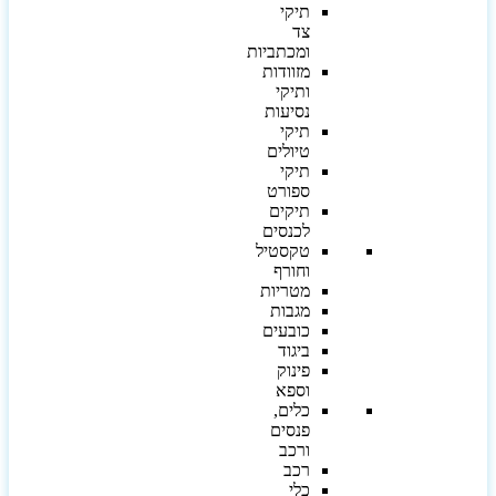
תיקי
צד
ומכתביות
מזוודות
ותיקי
נסיעות
תיקי
טיולים
תיקי
ספורט
תיקים
לכנסים
טקסטיל
וחורף
מטריות
מגבות
כובעים
ביגוד
פינוק
וספא
כלים,
פנסים
ורכב
רכב
כלי