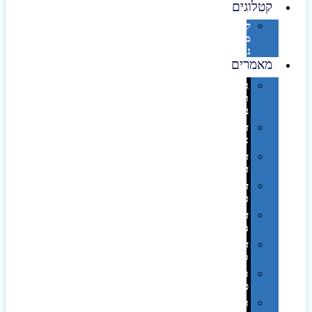
קטלוגים
קטלוג
מוצרי
נייר
מאמרים
גימורים
והשבחות
בדפוס
דפוס
אופסט
דפוס
דיגיטלי
דפוס
טמפון
דפוס
משי
דפוס
סובלימציה
הדפס
פרוצס
חריטה