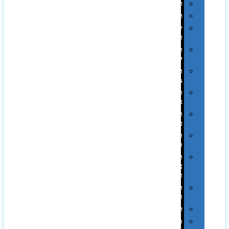
רטרו
רכב
שעונים
ומסגרות
תיקים
לכנסים
תיקי
Swiss
תיקי
גב
תיקי
טיולים
תיקי
ספורט
תיקי
צד
ומכתביות
תערוכות
וכנסים
רמקולים
סוכריות