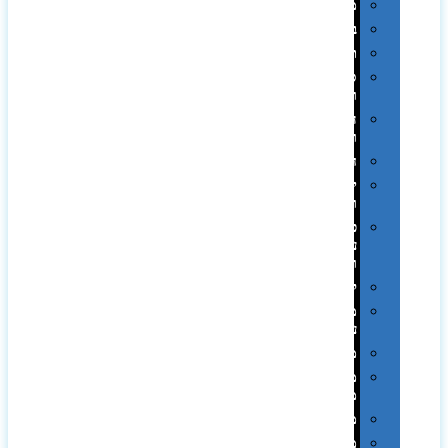
מגבות
בקבוקים
תרמי
ספלים
וכוסות
הוקרה
ואומנות
חגים
יין
ומארזים
כלי
עבודה
ופנסים
למטבח
מוצרי
עור
מחברות
מחזיקי
מפתחות
משחקים
מתנה