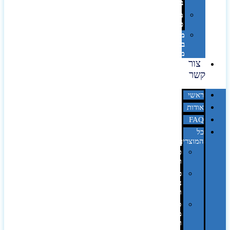
בלייזר
מהו
פנטון?
מיתוג
באמצעות
מדבקות
צור
קשר
ראשי
אודות
FAQ
כל
המוצרים
טכנולוגיה
וגאדג'טים
פנאי,
נופש
ונסיעות
סביבת
משרד
ופרימיום