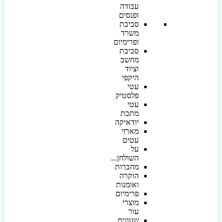
עבודה
ופנסים
סביבת
משרד
ופרימיום
סביבת
מחשב
וציוד
היקפי
עטי
פלסטיק
עטי
מתכת
יודאיקה
מארזי
עטים
על
השולחן...
מחברות
הוקרה
ואומנות
פרימיום
מוצרי
עור
שעונים