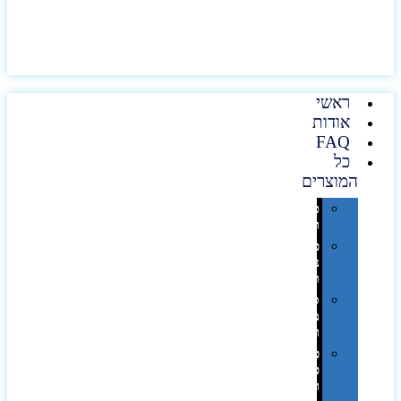
ראשי
אודות
FAQ
כל
המוצרים
טכנולוגיה
וגאדג'טים
פנאי,
נופש
ונסיעות
סביבת
משרד
ופרימיום
כלים,
פנסים
ורכב