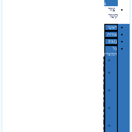
מדבקות
צור
קשר
ראשי
אודות
FAQ
כל
המוצרים
טכנולוגיה
וגאדג'טים
פנאי,
נופש
ונסיעות
סביבת
משרד
ופרימיום
כלים,
פנסים
ורכב
טקסטיל
וחורף