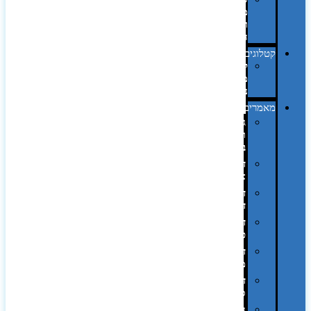
מחשב
וציוד
היקפי
קטלוגים
קטלוג
מוצרי
נייר
מאמרים
גימורים
והשבחות
בדפוס
דפוס
אופסט
דפוס
דיגיטלי
דפוס
טמפון
דפוס
משי
דפוס
סובלימציה
הדפס