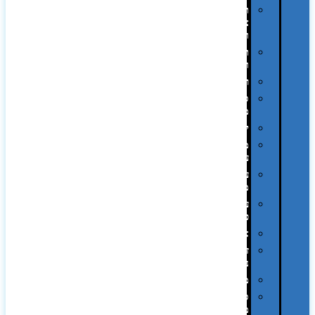
תיקי
צד
ומכתביות
תערוכות
וכנסים
רמקולים
סוכריות
ממותגות
יודאיקה
מארזי
עטים
עטי
מתכת
עטי
פלסטיק
אוזניות
זכרונות
ניידים
מפצלים
סביבת
מחשב