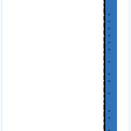
גיבוי
ומטענים
ביגוד
כובעים
מגבות
בקבוקים
תרמי
ספלים
וכוסות
הוקרה
ואומנות
חגים
יין
ומארזים
כלי
עבודה
ופנסים
למטבח
מוצרי
עור
מחברות