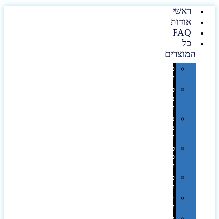
ראשי
אודות
FAQ
כל
המוצרים
טכנולוגיה
וגאדג'טים
פנאי,
נופש
ונסיעות
סביבת
משרד
ופרימיום
כלים,
פנסים
ורכב
טקסטיל
וחורף
תיקים
ומזוודות
תערוכות,