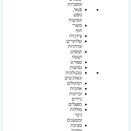
ומסגרות
פנאי,
נופש
ונסיעות
מוצרי
חוף
צידניות
שלוקרים
ומידניות
קמפינג
ושטח
ספורט
נסיעות
טכנולוגיה
וגאדג'טים
רמקולים
אוזניות
זכרונות
ניידים
מפצלים
סוללות
גיבוי
ומטענים
סביבת
מחשב