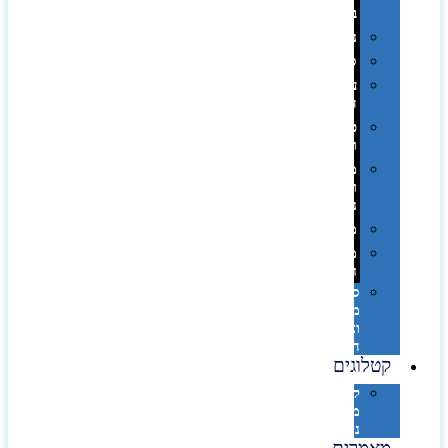
בפחית
נסיעות
ספורט
על
השולחן…
פינוק
וספא
מזוודות
ותיקי
נסיעות
מטריות
מוצרי
חוף
סביבת
מחשב
וציוד
היקפי
קטלוגים
קטלוג
מוצרי
נייר