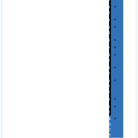
מחזיקי
מפתחות
משחקים
מתנה
בפחית
נסיעות
ספורט
על
השולחן…
פינוק
וספא
מזוודות
ותיקי
נסיעות
מטריות
מוצרי
חוף
סביבת
מחשב
וציוד
היקפי