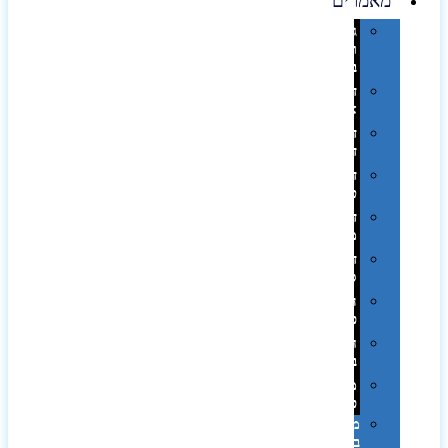
מאמרים
גימורים
והשבחות
בדפוס
דפוס
אופסט
דפוס
דיגיטלי
דפוס
טמפון
דפוס
משי
דפוס
סובלימציה
הדפס
פרוצס
חריטה
בלייזר
מהו
פנטון?
מיתוג
באמצעות