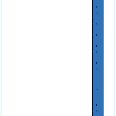
ממותגות
יודאיקה
מארזי
עטים
עטי
מתכת
עטי
פלסטיק
אוזניות
זכרונות
ניידים
מפצלים
סביבת
מחשב
וציוד
היקפי
סוללות
גיבוי
ומטענים
ביגוד
כובעים