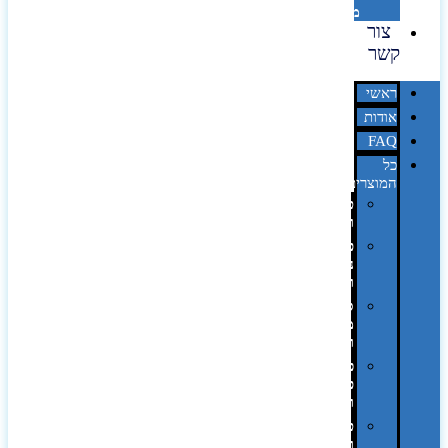
מדבקות
צור
קשר
ראשי
אודות
FAQ
כל
המוצרים
טכנולוגיה
וגאדג'טים
פנאי,
נופש
ונסיעות
סביבת
משרד
ופרימיום
כלים,
פנסים
ורכב
טקסטיל
וחורף