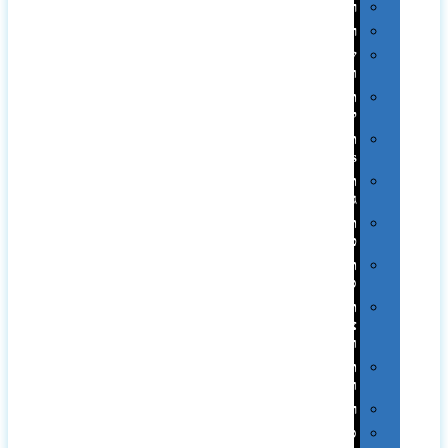
רטרו
רכב
שעונים
ומסגרות
תיקים
לכנסים
תיקי
Swiss
תיקי
גב
תיקי
טיולים
תיקי
ספורט
תיקי
צד
ומכתביות
תערוכות
וכנסים
רמקולים
סוכריות