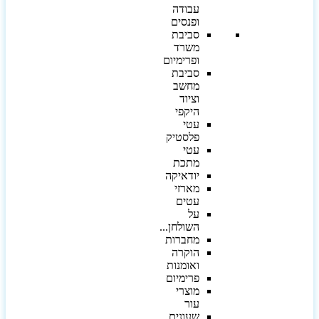
עבודה
ופנסים
סביבת
משרד
ופרימיום
סביבת
מחשב
וציוד
היקפי
עטי
פלסטיק
עטי
מתכת
יודאיקה
מארזי
עטים
על
השולחן...
מחברות
הוקרה
ואומנות
פרימיום
מוצרי
עור
שעונים