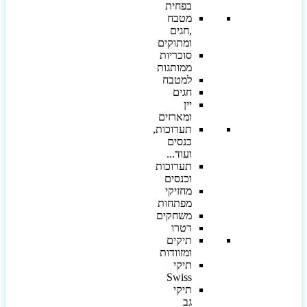
בפחית
מטבח
,חגים
ומתוקים
סוכריות
ממותגות
למטבח
חגים
יין
ומארזים
תערוכות,
כנסים
ועוד...
תערוכות
וכנסים
מחזיקי
מפתחות
משחקים
רטרו
תיקים
ומזוודות
תיקי
Swiss
תיקי
גב