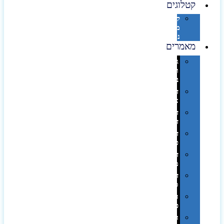
קטלוגים
קטלוג
מוצרי
נייר
מאמרים
גימורים
והשבחות
בדפוס
דפוס
אופסט
דפוס
דיגיטלי
דפוס
טמפון
דפוס
משי
דפוס
סובלימציה
הדפס
פרוצס
חריטה