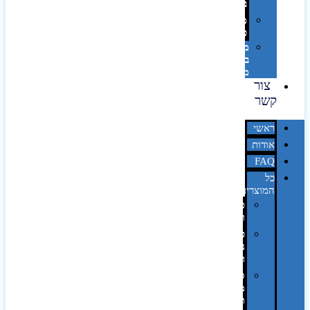
בלייזר
מהו
פנטון?
מיתוג
באמצעות
מדבקות
צור
קשר
ראשי
אודות
FAQ
כל
המוצרים
טכנולוגיה
וגאדג'טים
פנאי,
נופש
ונסיעות
סביבת
משרד
ופרימיום