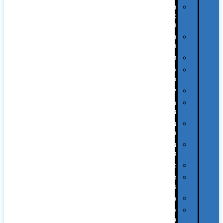
תיקי
צד
ומכתביות
תערוכות
וכנסים
רמקולים
סוכריות
ממותגות
יודאיקה
מארזי
עטים
עטי
מתכת
עטי
פלסטיק
אוזניות
זכרונות
ניידים
מפצלים
סביבת
מחשב