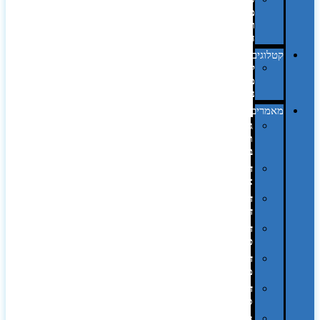
מחשב
וציוד
היקפי
קטלוגים
קטלוג
מוצרי
נייר
מאמרים
גימורים
והשבחות
בדפוס
דפוס
אופסט
דפוס
דיגיטלי
דפוס
טמפון
דפוס
משי
דפוס
סובלימציה
הדפס