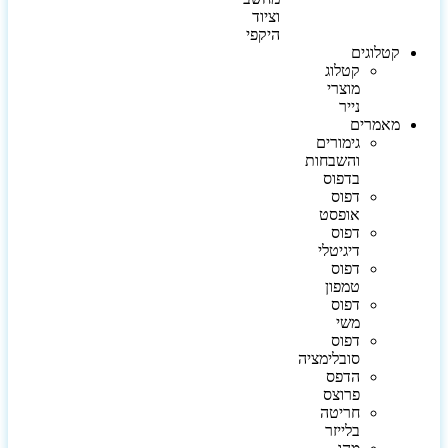
וציוד
היקפי
קטלוגים
קטלוג
מוצרי
נייר
מאמרים
גימורים
והשבחות
בדפוס
דפוס
אופסט
דפוס
דיגיטלי
דפוס
טמפון
דפוס
משי
דפוס
סובלימציה
הדפס
פרוצס
חריטה
בלייזר