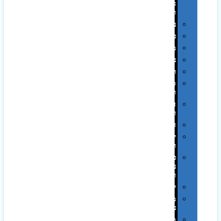
גיבוי
ומטענים
ביגוד
כובעים
מגבות
בקבוקים
תרמי
ספלים
וכוסות
הוקרה
ואומנות
חגים
יין
ומארזים
כלי
עבודה
ופנסים
למטבח
מוצרי
עור
מחברות