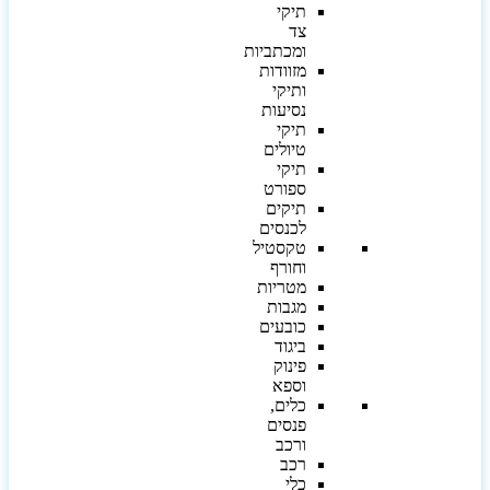
תיקי
צד
ומכתביות
מזוודות
ותיקי
נסיעות
תיקי
טיולים
תיקי
ספורט
תיקים
לכנסים
טקסטיל
וחורף
מטריות
מגבות
כובעים
ביגוד
פינוק
וספא
כלים,
פנסים
ורכב
רכב
כלי