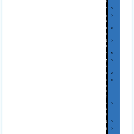
ממותגות
יודאיקה
מארזי
עטים
עטי
מתכת
עטי
פלסטיק
אוזניות
זכרונות
ניידים
מפצלים
סביבת
מחשב
וציוד
היקפי
סוללות
גיבוי
ומטענים
ביגוד
כובעים