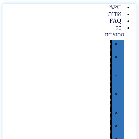
ראשי
אודות
FAQ
כל
המוצרים
טכנולוגיה
וגאדג'טים
פנאי,
נופש
ונסיעות
סביבת
משרד
ופרימיום
כלים,
פנסים
ורכב
טקסטיל
וחורף
תיקים
ומזוודות
תערוכות,