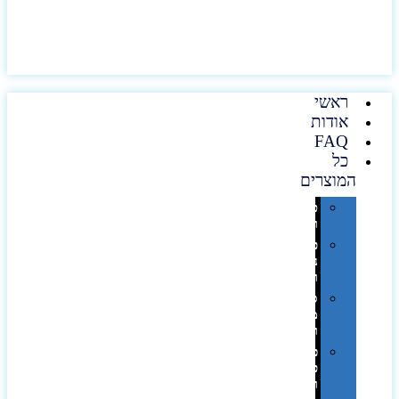
ראשי
אודות
FAQ
כל
המוצרים
טכנולוגיה
וגאדג'טים
פנאי,
נופש
ונסיעות
סביבת
משרד
ופרימיום
כלים,
פנסים
ורכב