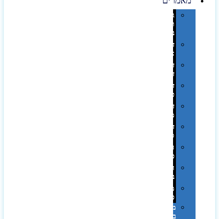
מאמרים
גימורים
והשבחות
בדפוס
דפוס
אופסט
דפוס
דיגיטלי
דפוס
טמפון
דפוס
משי
דפוס
סובלימציה
הדפס
פרוצס
חריטה
בלייזר
מהו
פנטון?
מיתוג
באמצעות