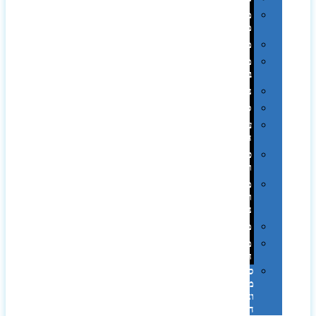
מחזיקי
מפתחות
משחקים
מתנה
בפחית
נסיעות
ספורט
על
השולחן…
פינוק
וספא
מזוודות
ותיקי
נסיעות
מטריות
מוצרי
חוף
סביבת
מחשב
וציוד
היקפי