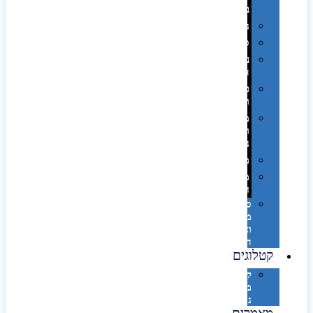
בפחית
נסיעות
ספורט
על
השולחן…
פינוק
וספא
מזוודות
ותיקי
נסיעות
מטריות
מוצרי
חוף
סביבת
מחשב
וציוד
היקפי
קטלוגים
קטלוג
מוצרי
נייר