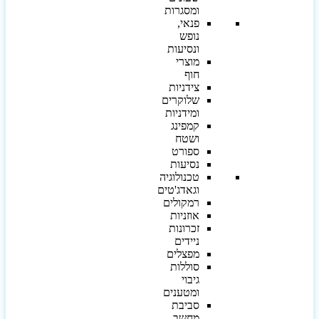
ומסגרות
פנאי,
נופש
ונסיעות
מוצרי
חוף
צידניות
שלוקרים
ומידניות
קמפינג
ושטח
ספורט
נסיעות
טכנולוגיה
וגאדג'טים
רמקולים
אוזניות
זכרונות
ניידים
מפצלים
סוללות
גיבוי
ומטענים
סביבת
מחשב