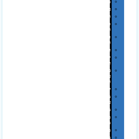
מגבות
בקבוקים
תרמי
ספלים
וכוסות
הוקרה
ואומנות
חגים
יין
ומארזים
כלי
עבודה
ופנסים
למטבח
מוצרי
עור
מחברות
מחזיקי
מפתחות
משחקים
מתנה