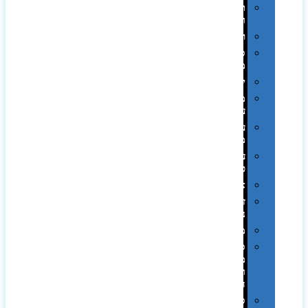
תערוכות
וכנסים
רמקולים
סוכריות
ממותגות
יודאיקה
מארזי
עטים
עטי
מתכת
עטי
פלסטיק
אוזניות
זכרונות
ניידים
מפצלים
סביבת
מחשב
וציוד
היקפי
סוללות