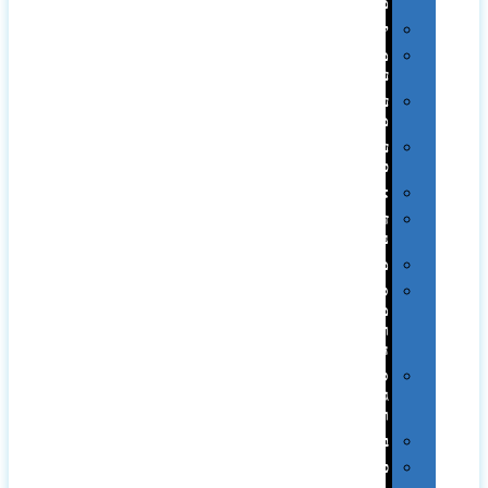
ממותגות
יודאיקה
מארזי
עטים
עטי
מתכת
עטי
פלסטיק
אוזניות
זכרונות
ניידים
מפצלים
סביבת
מחשב
וציוד
היקפי
סוללות
גיבוי
ומטענים
ביגוד
כובעים