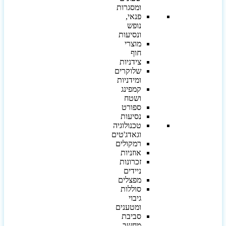
ומסגרות
פנאי,
נופש
ונסיעות
מוצרי
חוף
צידניות
שלוקרים
ומידניות
קמפינג
ושטח
ספורט
נסיעות
טכנולוגיה
וגאדג'טים
רמקולים
אוזניות
זכרונות
ניידים
מפצלים
סוללות
גיבוי
ומטענים
סביבת
מחשב