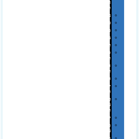
גיבוי
ומטענים
ביגוד
כובעים
מגבות
בקבוקים
תרמי
ספלים
וכוסות
הוקרה
ואומנות
חגים
יין
ומארזים
כלי
עבודה
ופנסים
למטבח
מוצרי
עור
מחברות