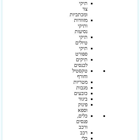
תיקי
צד
ומכתביות
מזוודות
ותיקי
נסיעות
תיקי
טיולים
תיקי
ספורט
תיקים
לכנסים
טקסטיל
וחורף
מטריות
מגבות
כובעים
ביגוד
פינוק
וספא
כלים,
פנסים
ורכב
רכב
כלי