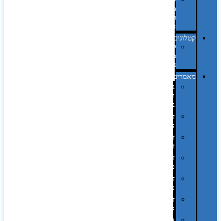
מחשב
וציוד
היקפי
קטלוגים
קטלוג
מוצרי
נייר
מאמרים
גימורים
והשבחות
בדפוס
דפוס
אופסט
דפוס
דיגיטלי
דפוס
טמפון
דפוס
משי
דפוס
סובלימציה
הדפס