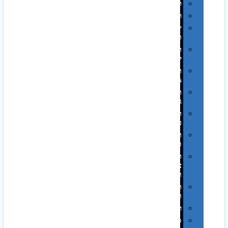
רטרו
רכב
שעונים
ומסגרות
תיקים
לכנסים
תיקי
Swiss
תיקי
גב
תיקי
טיולים
תיקי
ספורט
תיקי
צד
ומכתביות
תערוכות
וכנסים
רמקולים
סוכריות