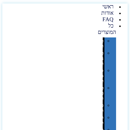
ראשי
אודות
FAQ
כל
המוצרים
טכנולוגיה
וגאדג'טים
פנאי,
נופש
ונסיעות
סביבת
משרד
ופרימיום
כלים,
פנסים
ורכב
טקסטיל
וחורף
תיקים
ומזוודות
תערוכות,