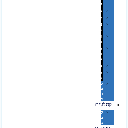
בפחית
נסיעות
ספורט
על
השולחן…
פינוק
וספא
מזוודות
ותיקי
נסיעות
מטריות
מוצרי
חוף
סביבת
מחשב
וציוד
היקפי
קטלוגים
קטלוג
מוצרי
נייר