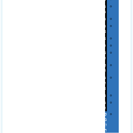
מחזיקי
מפתחות
משחקים
מתנה
בפחית
נסיעות
ספורט
על
השולחן…
פינוק
וספא
מזוודות
ותיקי
נסיעות
מטריות
מוצרי
חוף
סביבת
מחשב
וציוד
היקפי