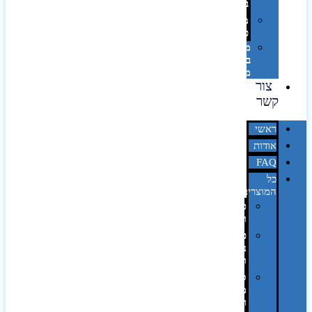
בלייזר
מהו
פנטון?
מיתוג
באמצעות
מדבקות
צור
קשר
ראשי
אודות
FAQ
כל
המוצרים
טכנולוגיה
וגאדג'טים
פנאי,
נופש
ונסיעות
סביבת
משרד
ופרימיום