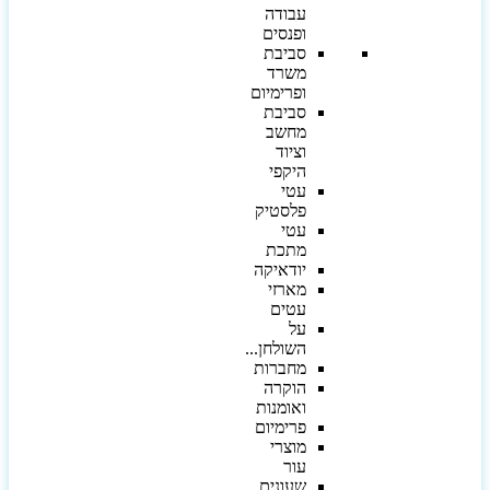
עבודה
ופנסים
סביבת
משרד
ופרימיום
סביבת
מחשב
וציוד
היקפי
עטי
פלסטיק
עטי
מתכת
יודאיקה
מארזי
עטים
על
השולחן...
מחברות
הוקרה
ואומנות
פרימיום
מוצרי
עור
שעונים