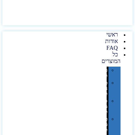
ראשי
אודות
FAQ
כל
המוצרים
טכנולוגיה
וגאדג'טים
פנאי,
נופש
ונסיעות
סביבת
משרד
ופרימיום
כלים,
פנסים
ורכב