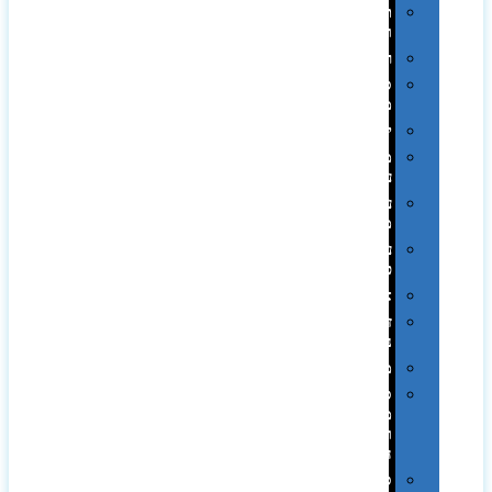
תערוכות
וכנסים
רמקולים
סוכריות
ממותגות
יודאיקה
מארזי
עטים
עטי
מתכת
עטי
פלסטיק
אוזניות
זכרונות
ניידים
מפצלים
סביבת
מחשב
וציוד
היקפי
סוללות