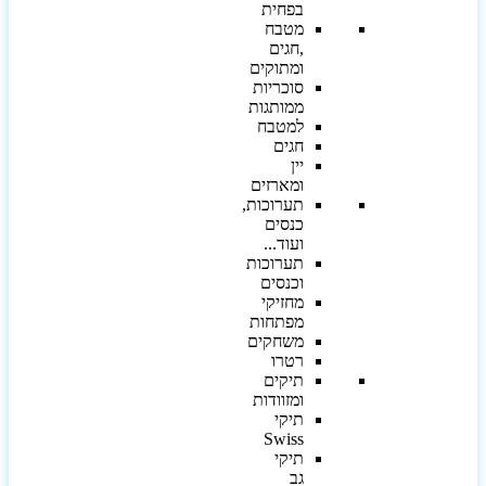
בפחית
מטבח
,חגים
ומתוקים
סוכריות
ממותגות
למטבח
חגים
יין
ומארזים
תערוכות,
כנסים
ועוד...
תערוכות
וכנסים
מחזיקי
מפתחות
משחקים
רטרו
תיקים
ומזוודות
תיקי
Swiss
תיקי
גב