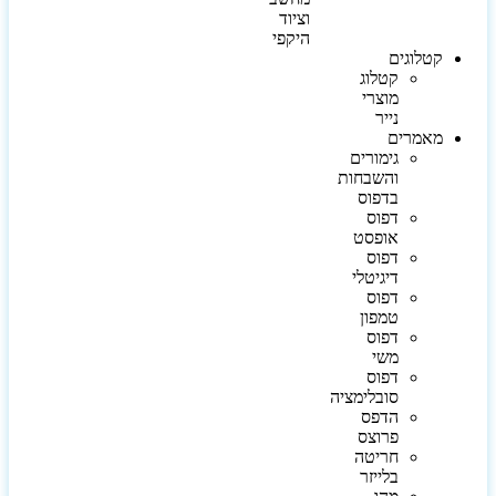
וציוד
היקפי
קטלוגים
קטלוג
מוצרי
נייר
מאמרים
גימורים
והשבחות
בדפוס
דפוס
אופסט
דפוס
דיגיטלי
דפוס
טמפון
דפוס
משי
דפוס
סובלימציה
הדפס
פרוצס
חריטה
בלייזר