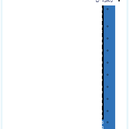
מאמרים
גימורים
והשבחות
בדפוס
דפוס
אופסט
דפוס
דיגיטלי
דפוס
טמפון
דפוס
משי
דפוס
סובלימציה
הדפס
פרוצס
חריטה
בלייזר
מהו
פנטון?
מיתוג
באמצעות