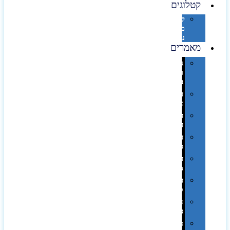
קטלוגים
קטלוג
מוצרי
נייר
מאמרים
גימורים
והשבחות
בדפוס
דפוס
אופסט
דפוס
דיגיטלי
דפוס
טמפון
דפוס
משי
דפוס
סובלימציה
הדפס
פרוצס
חריטה