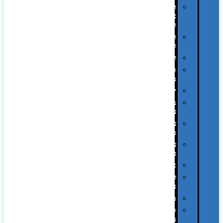
תיקי
צד
ומכתביות
תערוכות
וכנסים
רמקולים
סוכריות
ממותגות
יודאיקה
מארזי
עטים
עטי
מתכת
עטי
פלסטיק
אוזניות
זכרונות
ניידים
מפצלים
סביבת
מחשב