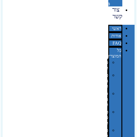
מדבקות
צור
קשר
ראשי
אודות
FAQ
כל
המוצרים
טכנולוגיה
וגאדג'טים
פנאי,
נופש
ונסיעות
סביבת
משרד
ופרימיום
כלים,
פנסים
ורכב
טקסטיל
וחורף