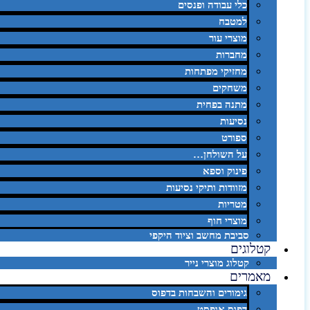
כלי עבודה ופנסים
למטבח
מוצרי עור
מחברות
מחזיקי מפתחות
משחקים
מתנה בפחית
נסיעות
ספורט
על השולחן…
פינוק וספא
מזוודות ותיקי נסיעות
מטריות
מוצרי חוף
סביבת מחשב וציוד היקפי
קטלוגים
קטלוג מוצרי נייר
מאמרים
גימורים והשבחות בדפוס
דפוס אופסט