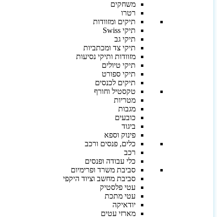
משחקים
רטרו
תיקים ומזוודות
תיקי Swiss
תיקי גב
תיקי צד ומכתביות
מזוודות ותיקי נסיעות
תיקי טיולים
תיקי ספורט
תיקים לכנסים
טקסטיל וחורף
מטריות
מגבות
כובעים
ביגוד
פינוק וספא
כלים, פנסים ורכב
רכב
כלי עבודה ופנסים
סביבת משרד ופרימיום
סביבת מחשב וציוד היקפי
עטי פלסטיק
עטי מתכת
יודאיקה
מארזי עטים