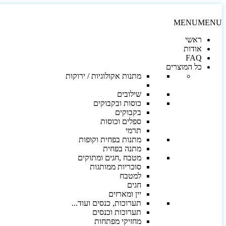
MENU
MENU
ראשי
אודות
FAQ
כל המוצרים
מתנות אקולוגיות / ירוקות
שילובים
כוסות ובקבוקים
בקבוקים
ספלים וכוסות
תרמי
מתנות בפחית וקופות
מתנה בפחית
מטבח ,חגים ומתוקים
סוכריות ממותגות
למטבח
חגים
יין ומארזים
תערוכות, כנסים ועוד...
תערוכות וכנסים
מחזיקי מפתחות