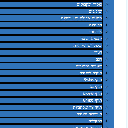
כוסות ובקבוקים
שילובים
מתנות אקולוגיות / ירוקות
פרימיום
צידניות
קמפינג ושטח
שלוקרים ומידניות
רטרו
רכב
שעונים ומסגרות
תיקים לכנסים
תיקי Swiss
תיקי גב
תיקי טיולים
תיקי ספורט
תיקי צד ומכתביות
תערוכות וכנסים
רמקולים
סוכריות ממותגות