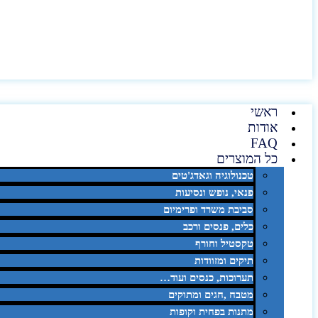
ראשי
אודות
FAQ
כל המוצרים
טכנולוגיה וגאדג'טים
פנאי, נופש ונסיעות
סביבת משרד ופרימיום
כלים, פנסים ורכב
טקסטיל וחורף
תיקים ומזוודות
תערוכות, כנסים ועוד…
מטבח ,חגים ומתוקים
מתנות בפחית וקופות