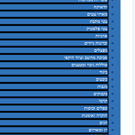
יודאיקה
מארזי עטים
עטי מתכת
עטי פלסטיק
אוזניות
זכרונות ניידים
מפצלים
סביבת מחשב וציוד היקפי
סוללות גיבוי ומטענים
ביגוד
כובעים
מגבות
בקבוקים
תרמי
ספלים וכוסות
הוקרה ואומנות
חגים
יין ומארזים