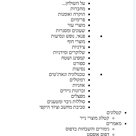
על השולחן...
מחברות
הוקרה ואומנות
פרימיום
מוצרי עור
שעונים ומסגרות
פנאי, נופש ונסיעות
מוצרי חוף
צידניות
שלוקרים ומידניות
קמפינג ושטח
ספורט
נסיעות
טכנולוגיה וגאדג'טים
רמקולים
אוזניות
זכרונות ניידים
מפצלים
סוללות גיבוי ומטענים
סביבת מחשב וציוד היקפי
קטלוגים
קטלוג מוצרי נייר
מאמרים
גימורים והשבחות בדפוס
דפוס אופסט