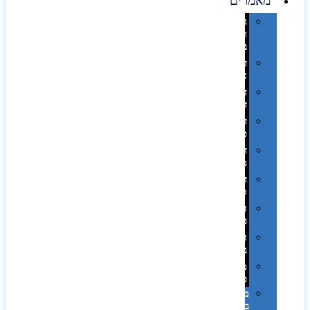
מאמרים
גימורים
והשבחות
בדפוס
דפוס
אופסט
דפוס
דיגיטלי
דפוס
טמפון
דפוס
משי
דפוס
סובלימציה
הדפס
פרוצס
חריטה
בלייזר
מהו
פנטון?
מיתוג
באמצעות