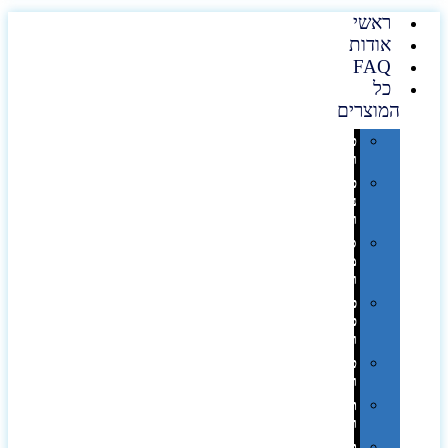
ראשי
אודות
FAQ
כל
המוצרים
טכנולוגיה
וגאדג'טים
פנאי,
נופש
ונסיעות
סביבת
משרד
ופרימיום
כלים,
פנסים
ורכב
טקסטיל
וחורף
תיקים
ומזוודות
תערוכות,