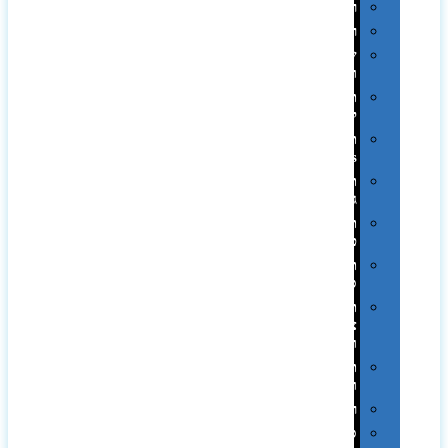
רטרו
רכב
שעונים
ומסגרות
תיקים
לכנסים
תיקי
Swiss
תיקי
גב
תיקי
טיולים
תיקי
ספורט
תיקי
צד
ומכתביות
תערוכות
וכנסים
רמקולים
סוכריות