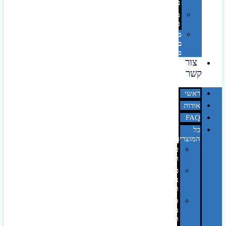
בלייזר
מהו
פנטון?
מיתוג
באמצעות
מדבקות
צור
קשר
ראשי
אודות
FAQ
כל
המוצרים
טכנולוגיה
וגאדג'טים
פנאי,
נופש
ונסיעות
סביבת
משרד
ופרימיום