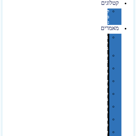
קטלוגים
קטלוג
מוצרי
נייר
מאמרים
גימורים
והשבחות
בדפוס
דפוס
אופסט
דפוס
דיגיטלי
דפוס
טמפון
דפוס
משי
דפוס
סובלימציה
הדפס
פרוצס
חריטה