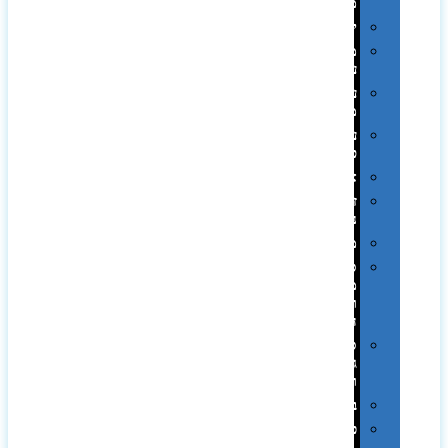
ממותגות
יודאיקה
מארזי
עטים
עטי
מתכת
עטי
פלסטיק
אוזניות
זכרונות
ניידים
מפצלים
סביבת
מחשב
וציוד
היקפי
סוללות
גיבוי
ומטענים
ביגוד
כובעים