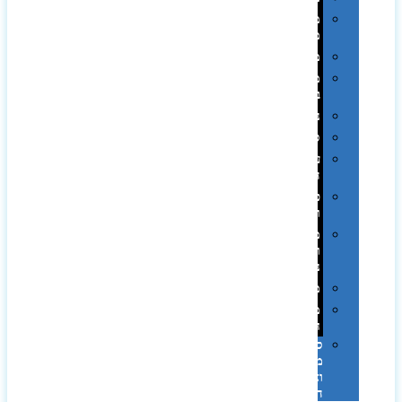
מחזיקי
מפתחות
משחקים
מתנה
בפחית
נסיעות
ספורט
על
השולחן…
פינוק
וספא
מזוודות
ותיקי
נסיעות
מטריות
מוצרי
חוף
סביבת
מחשב
וציוד
היקפי