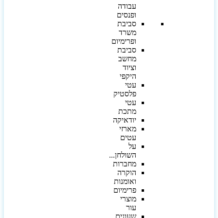
עבודה
ופנסים
סביבת
משרד
ופרימיום
סביבת
מחשב
וציוד
היקפי
עטי
פלסטיק
עטי
מתכת
יודאיקה
מארזי
עטים
על
השולחן...
מחברות
הוקרה
ואומנות
פרימיום
מוצרי
עור
שעונים