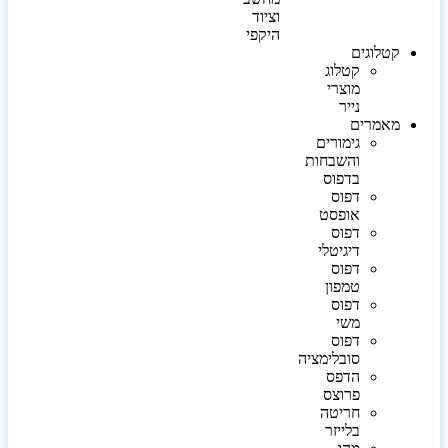
וציוד
היקפי
קטלוגים
קטלוג
מוצרי
נייר
מאמרים
גימורים
והשבחות
בדפוס
דפוס
אופסט
דפוס
דיגיטלי
דפוס
טמפון
דפוס
משי
דפוס
סובלימציה
הדפס
פרוצס
חריטה
בלייזר