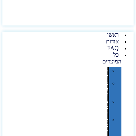
ראשי
אודות
FAQ
כל
המוצרים
טכנולוגיה
וגאדג'טים
פנאי,
נופש
ונסיעות
סביבת
משרד
ופרימיום
כלים,
פנסים
ורכב