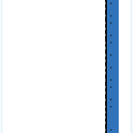
תערוכות
וכנסים
רמקולים
סוכריות
ממותגות
יודאיקה
מארזי
עטים
עטי
מתכת
עטי
פלסטיק
אוזניות
זכרונות
ניידים
מפצלים
סביבת
מחשב
וציוד
היקפי
סוללות