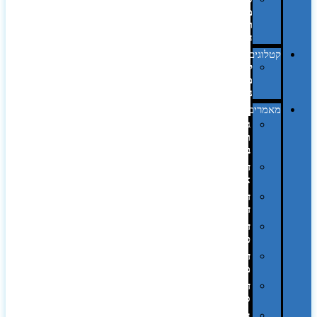
מחשב
וציוד
היקפי
קטלוגים
קטלוג
מוצרי
נייר
מאמרים
גימורים
והשבחות
בדפוס
דפוס
אופסט
דפוס
דיגיטלי
דפוס
טמפון
דפוס
משי
דפוס
סובלימציה
הדפס