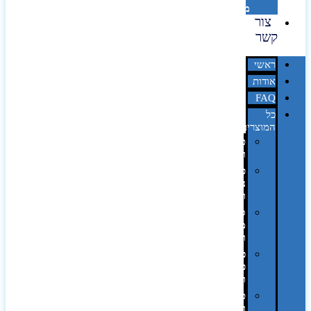
מדבקות
צור
קשר
ראשי
אודות
FAQ
כל
המוצרים
טכנולוגיה
וגאדג'טים
פנאי,
נופש
ונסיעות
סביבת
משרד
ופרימיום
כלים,
פנסים
ורכב
טקסטיל
וחורף