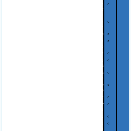
תיקי
צד
ומכתביות
תערוכות
וכנסים
רמקולים
סוכריות
ממותגות
יודאיקה
מארזי
עטים
עטי
מתכת
עטי
פלסטיק
אוזניות
זכרונות
ניידים
מפצלים
סביבת
מחשב