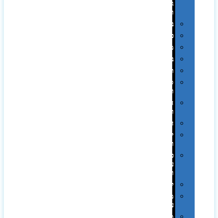
גיבוי
ומטענים
ביגוד
כובעים
מגבות
בקבוקים
תרמי
ספלים
וכוסות
הוקרה
ואומנות
חגים
יין
ומארזים
כלי
עבודה
ופנסים
למטבח
מוצרי
עור
מחברות