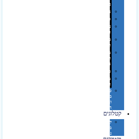
בפחית
נסיעות
ספורט
על
השולחן…
פינוק
וספא
מזוודות
ותיקי
נסיעות
מטריות
מוצרי
חוף
סביבת
מחשב
וציוד
היקפי
קטלוגים
קטלוג
מוצרי
נייר