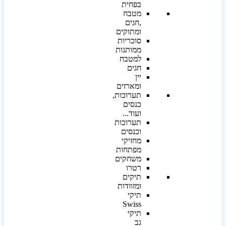
בפחית
מטבח
,חגים
ומתוקים
סוכריות
ממותגות
למטבח
חגים
יין
ומארזים
תערוכות,
כנסים
ועוד...
תערוכות
וכנסים
מחזיקי
מפתחות
משחקים
רטרו
תיקים
ומזוודות
תיקי
Swiss
תיקי
גב