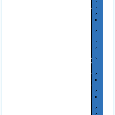
מגבות
בקבוקים
תרמי
ספלים
וכוסות
הוקרה
ואומנות
חגים
יין
ומארזים
כלי
עבודה
ופנסים
למטבח
מוצרי
עור
מחברות
מחזיקי
מפתחות
משחקים
מתנה