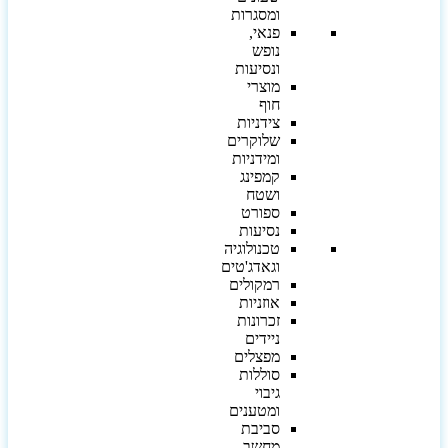
ומסגרות
פנאי,
נופש
ונסיעות
מוצרי
חוף
צידניות
שלוקרים
ומידניות
קמפינג
ושטח
ספורט
נסיעות
טכנולוגיה
וגאדג'טים
רמקולים
אוזניות
זכרונות
ניידים
מפצלים
סוללות
גיבוי
ומטענים
סביבת
מחשב