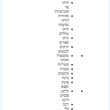
תיקי
צד
ומכתביות
מזוודות
ותיקי
נסיעות
תיקי
טיולים
תיקי
ספורט
תיקים
לכנסים
טקסטיל
וחורף
מטריות
מגבות
כובעים
ביגוד
פינוק
וספא
כלים,
פנסים
ורכב
רכב
כלי