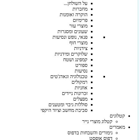
על השולחן...
מחברות
הוקרה ואומנות
פרימיום
מוצרי עור
שעונים ומסגרות
פנאי, נופש ונסיעות
מוצרי חוף
צידניות
שלוקרים ומידניות
קמפינג ושטח
ספורט
נסיעות
טכנולוגיה וגאדג'טים
רמקולים
אוזניות
זכרונות ניידים
מפצלים
סוללות גיבוי ומטענים
סביבת מחשב וציוד היקפי
קטלוגים
קטלוג מוצרי נייר
מאמרים
גימורים והשבחות בדפוס
דפוס אופסט