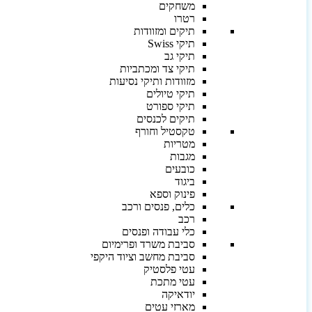
משחקים
רטרו
תיקים ומזוודות
תיקי Swiss
תיקי גב
תיקי צד ומכתביות
מזוודות ותיקי נסיעות
תיקי טיולים
תיקי ספורט
תיקים לכנסים
טקסטיל וחורף
מטריות
מגבות
כובעים
ביגוד
פינוק וספא
כלים, פנסים ורכב
רכב
כלי עבודה ופנסים
סביבת משרד ופרימיום
סביבת מחשב וציוד היקפי
עטי פלסטיק
עטי מתכת
יודאיקה
מארזי עטים