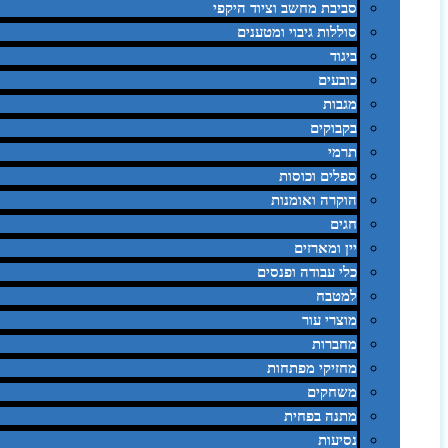
סביבת מחשב וציוד היקפי
סוללות גיבוי ומטענים
ביגוד
כובעים
מגבות
בקבוקים
תרמי
ספלים וכוסות
הוקרה ואומנות
חגים
יין ומארזים
כלי עבודה ופנסים
למטבח
מוצרי עור
מחברות
מחזיקי מפתחות
משחקים
מתנה בפחית
נסיעות