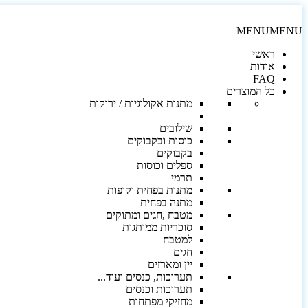
MENU
MENU
ראשי
אודות
FAQ
כל המוצרים
מתנות אקולוגיות / ירוקות
שילובים
כוסות ובקבוקים
בקבוקים
ספלים וכוסות
תרמי
מתנות בפחית וקופות
מתנה בפחית
מטבח ,חגים ומתוקים
סוכריות ממותגות
למטבח
חגים
יין ומארזים
תערוכות, כנסים ועוד...
תערוכות וכנסים
מחזיקי מפתחות