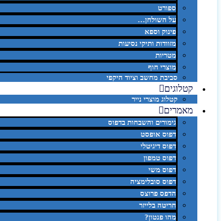
ספורט
על השולחן…
פינוק וספא
מזוודות ותיקי נסיעות
מטריות
מוצרי חוף
סביבת מחשב וציוד היקפי
קטלוגים
קטלוג מוצרי נייר
מאמרים
גימורים והשבחות בדפוס
דפוס אופסט
דפוס דיגיטלי
דפוס טמפון
דפוס משי
דפוס סובלימציה
הדפס פרוצס
חריטה בלייזר
מהו פנטון?