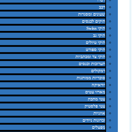
רטרו
רכב
שעונים ומסגרות
תיקים לכנסים
תיקי Swiss
תיקי גב
תיקי טיולים
תיקי ספורט
תיקי צד ומכתביות
תערוכות וכנסים
רמקולים
סוכריות ממותגות
יודאיקה
מארזי עטים
עטי מתכת
עטי פלסטיק
אוזניות
זכרונות ניידים
מפצלים