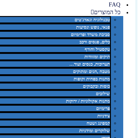
FAQ
כל המוצרים
טכנולוגיה וגאדג'טים
פנאי, נופש ונסיעות
סביבת משרד ופרימיום
כלים, פנסים ורכב
טקסטיל וחורף
תיקים ומזוודות
תערוכות, כנסים ועוד…
מטבח ,חגים ומתוקים
מתנות בפחית וקופות
כוסות ובקבוקים
שילובים
מתנות אקולוגיות / ירוקות
פרימיום
צידניות
קמפינג ושטח
שלוקרים ומידניות