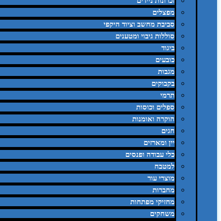
זכרונות ניידים
מפצלים
סביבת מחשב וציוד היקפי
סוללות גיבוי ומטענים
ביגוד
כובעים
מגבות
בקבוקים
תרמי
ספלים וכוסות
הוקרה ואומנות
חגים
יין ומארזים
כלי עבודה ופנסים
למטבח
מוצרי עור
מחברות
מחזיקי מפתחות
משחקים