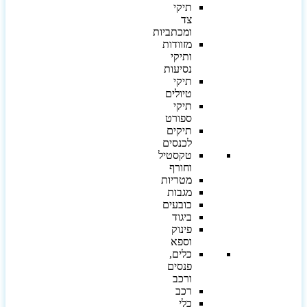
תיקי
צד
ומכתביות
מזוודות
ותיקי
נסיעות
תיקי
טיולים
תיקי
ספורט
תיקים
לכנסים
טקסטיל
וחורף
מטריות
מגבות
כובעים
ביגוד
פינוק
וספא
כלים,
פנסים
ורכב
רכב
כלי