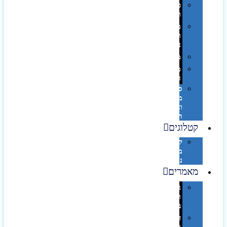
פינוק
וספא
מזוודות
ותיקי
נסיעות
מטריות
מוצרי
חוף
סביבת
מחשב
וציוד
היקפי
קטלוגים
קטלוג
מוצרי
נייר
מאמרים
גימורים
והשבחות
בדפוס
דפוס