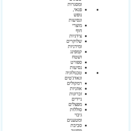
ומסגרות
פנאי,
נופש
ונסיעות
מוצרי
חוף
צידניות
שלוקרים
ומידניות
קמפינג
ושטח
ספורט
נסיעות
טכנולוגיה
וגאדג'טים
רמקולים
אוזניות
זכרונות
ניידים
מפצלים
סוללות
גיבוי
ומטענים
סביבת
מחשב