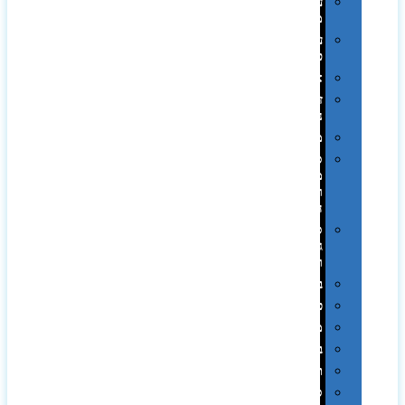
עטי
מתכת
עטי
פלסטיק
אוזניות
זכרונות
ניידים
מפצלים
סביבת
מחשב
וציוד
היקפי
סוללות
גיבוי
ומטענים
ביגוד
כובעים
מגבות
בקבוקים
תרמי
ספלים