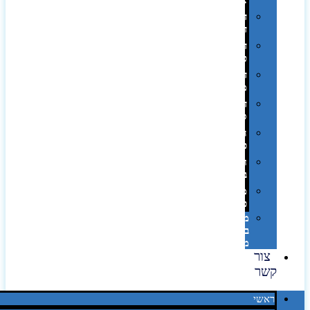
אופסט
דפוס
דיגיטלי
דפוס
טמפון
דפוס
משי
דפוס
סובלימציה
הדפס
פרוצס
חריטה
בלייזר
מהו
פנטון?
מיתוג
באמצעות
מדבקות
צור
קשר
ראשי