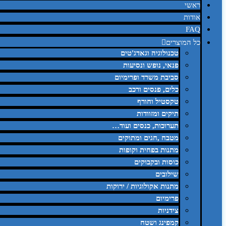
ראשי
אודות
FAQ
כל המוצרים
טכנולוגיה וגאדג'טים
פנאי, נופש ונסיעות
סביבת משרד ופרימיום
כלים, פנסים ורכב
טקסטיל וחורף
תיקים ומזוודות
תערוכות, כנסים ועוד…
מטבח ,חגים ומתוקים
מתנות בפחית וקופות
כוסות ובקבוקים
שילובים
מתנות אקולוגיות / ירוקות
פרימיום
צידניות
קמפינג ושטח