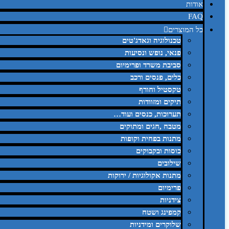
אודות
FAQ
כל המוצרים
טכנולוגיה וגאדג'טים
פנאי, נופש ונסיעות
סביבת משרד ופרימיום
כלים, פנסים ורכב
טקסטיל וחורף
תיקים ומזוודות
תערוכות, כנסים ועוד…
מטבח ,חגים ומתוקים
מתנות בפחית וקופות
כוסות ובקבוקים
שילובים
מתנות אקולוגיות / ירוקות
פרימיום
צידניות
קמפינג ושטח
שלוקרים ומידניות