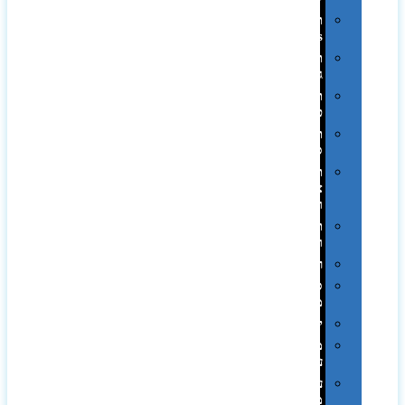
תיקי
Swiss
תיקי
גב
תיקי
טיולים
תיקי
ספורט
תיקי
צד
ומכתביות
תערוכות
וכנסים
רמקולים
סוכריות
ממותגות
יודאיקה
מארזי
עטים
עטי
מתכת