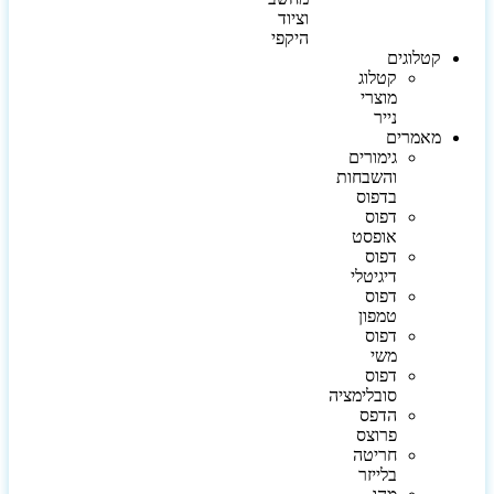
וציוד
היקפי
קטלוגים
קטלוג
מוצרי
נייר
מאמרים
גימורים
והשבחות
בדפוס
דפוס
אופסט
דפוס
דיגיטלי
דפוס
טמפון
דפוס
משי
דפוס
סובלימציה
הדפס
פרוצס
חריטה
בלייזר