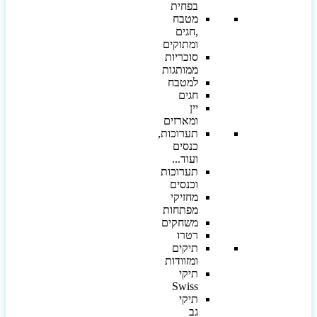
בפחית
מטבח
,חגים
ומתוקים
סוכריות
ממותגות
למטבח
חגים
יין
ומארזים
תערוכות,
כנסים
ועוד...
תערוכות
וכנסים
מחזיקי
מפתחות
משחקים
רטרו
תיקים
ומזוודות
תיקי
Swiss
תיקי
גב