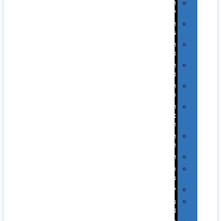
תיקים
לכנסים
תיקי
Swiss
תיקי
גב
תיקי
טיולים
תיקי
ספורט
תיקי
צד
ומכתביות
תערוכות
וכנסים
רמקולים
סוכריות
ממותגות
יודאיקה
מארזי
עטים