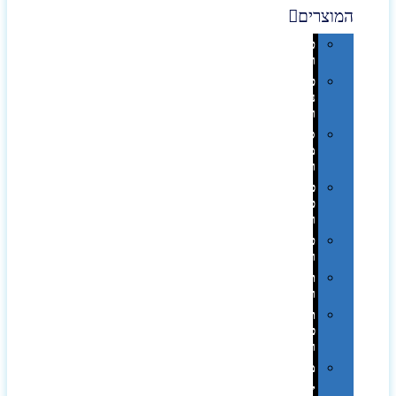
המוצרים
טכנולוגיה
וגאדג'טים
פנאי,
נופש
ונסיעות
סביבת
משרד
ופרימיום
כלים,
פנסים
ורכב
טקסטיל
וחורף
תיקים
ומזוודות
תערוכות,
כנסים
ועוד…
מטבח
,חגים