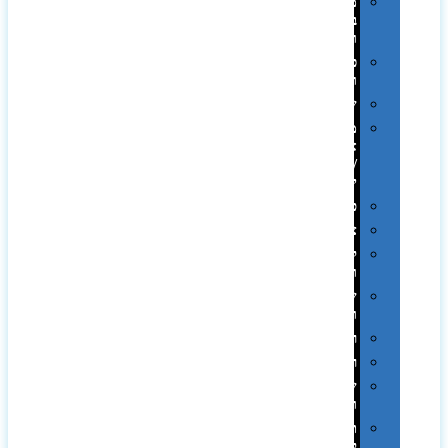
מתנות
בפחית
וקופות
כוסות
ובקבוקים
שילובים
מתנות
אקולוגיות
/
ירוקות
פרימיום
צידניות
קמפינג
ושטח
שלוקרים
ומידניות
רטרו
רכב
שעונים
ומסגרות
תיקים
לכנסים