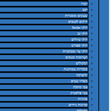
רטרו
רכב
שעונים ומסגרות
תיקים לכנסים
תיקי Swiss
תיקי גב
תיקי טיולים
תיקי ספורט
תיקי צד ומכתביות
תערוכות וכנסים
רמקולים
סוכריות ממותגות
יודאיקה
מארזי עטים
עטי מתכת
עטי פלסטיק
אוזניות
זכרונות ניידים
מפצלים