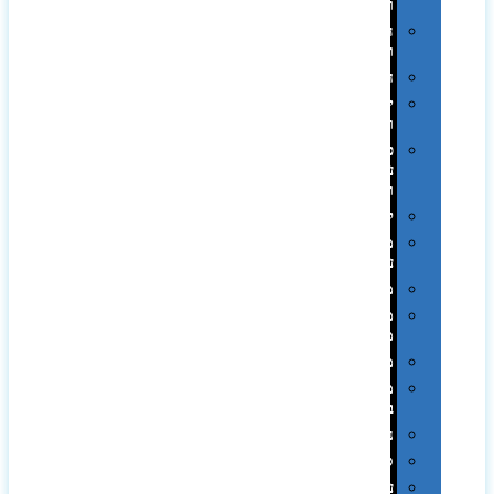
וכוסות
הוקרה
ואומנות
חגים
יין
ומארזים
כלי
עבודה
ופנסים
למטבח
מוצרי
עור
מחברות
מחזיקי
מפתחות
משחקים
מתנה
בפחית
נסיעות
ספורט
על