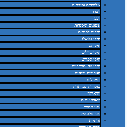
שלוקרים ומידניות
רטרו
רכב
שעונים ומסגרות
תיקים לכנסים
תיקי Swiss
תיקי גב
תיקי טיולים
תיקי ספורט
תיקי צד ומכתביות
תערוכות וכנסים
רמקולים
סוכריות ממותגות
יודאיקה
מארזי עטים
עטי מתכת
עטי פלסטיק
אוזניות