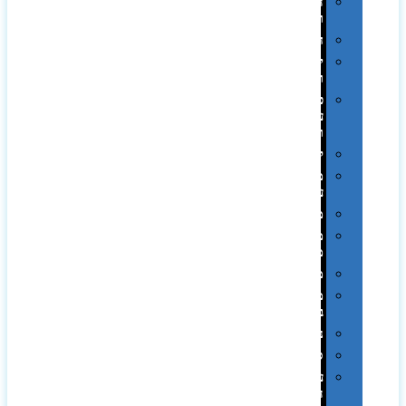
הוקרה
ואומנות
חגים
יין
ומארזים
כלי
עבודה
ופנסים
למטבח
מוצרי
עור
מחברות
מחזיקי
מפתחות
משחקים
מתנה
בפחית
נסיעות
ספורט
על
השולחן…