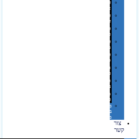
דפוס
אופסט
דפוס
דיגיטלי
דפוס
טמפון
דפוס
משי
דפוס
סובלימציה
הדפס
פרוצס
חריטה
בלייזר
מהו
פנטון?
מיתוג
באמצעות
מדבקות
צור
קשר