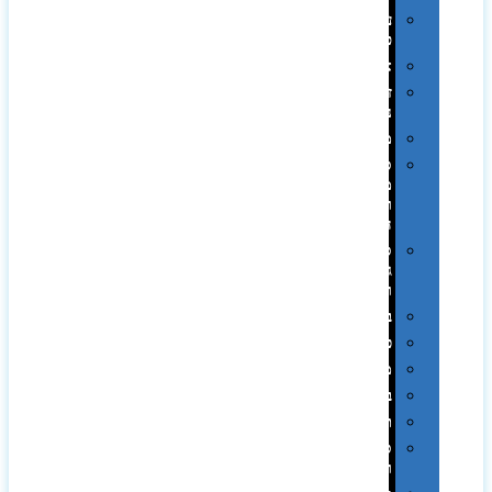
עטי
פלסטיק
אוזניות
זכרונות
ניידים
מפצלים
סביבת
מחשב
וציוד
היקפי
סוללות
גיבוי
ומטענים
ביגוד
כובעים
מגבות
בקבוקים
תרמי
ספלים
וכוסות