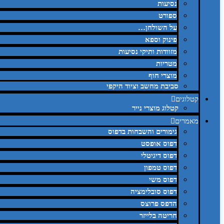
נסיעות
ספורט
על השולחן…
פינוק וספא
מזוודות ותיקי נסיעות
מטריות
מוצרי חוף
סביבת מחשב וציוד היקפי
קטלוגים
קטלוג מוצרי נייר
מאמרים
גימורים והשבחות בדפוס
דפוס אופסט
דפוס דיגיטלי
דפוס טמפון
דפוס משי
דפוס סובלימציה
הדפס פרוצס
חריטה בלייזר