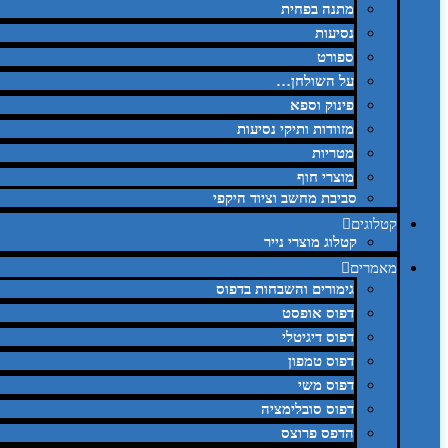
מתנה בפחית
נסיעות
ספורט
על השולחן…
פינוק וספא
מזוודות ותיקי נסיעות
מטריות
מוצרי חוף
סביבת מחשב וציוד היקפי
קטלוגים
קטלוג מוצרי נייר
מאמרים
גימורים והשבחות בדפוס
דפוס אופסט
דפוס דיגיטלי
דפוס טמפון
דפוס משי
דפוס סובלימציה
הדפס פרוצס