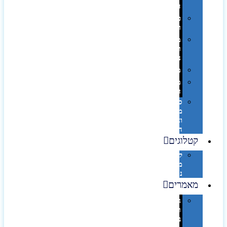
השולחן…
פינוק
וספא
מזוודות
ותיקי
נסיעות
מטריות
מוצרי
חוף
סביבת
מחשב
וציוד
היקפי
קטלוגים
קטלוג
מוצרי
נייר
מאמרים
גימורים
והשבחות
בדפוס