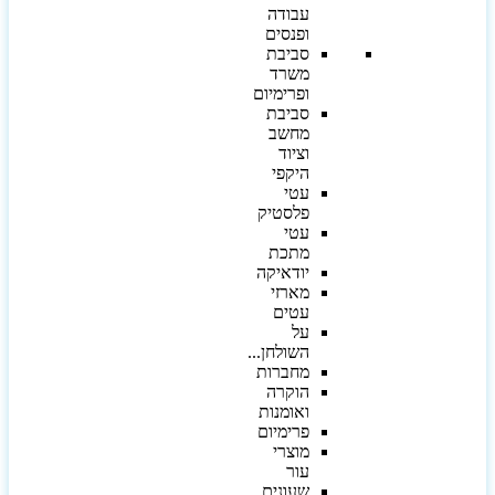
עבודה
ופנסים
סביבת
משרד
ופרימיום
סביבת
מחשב
וציוד
היקפי
עטי
פלסטיק
עטי
מתכת
יודאיקה
מארזי
עטים
על
השולחן...
מחברות
הוקרה
ואומנות
פרימיום
מוצרי
עור
שעונים