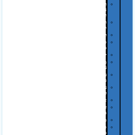
תיקי
צד
ומכתביות
תערוכות
וכנסים
רמקולים
סוכריות
ממותגות
יודאיקה
מארזי
עטים
עטי
מתכת
עטי
פלסטיק
אוזניות
זכרונות
ניידים
מפצלים
סביבת
מחשב