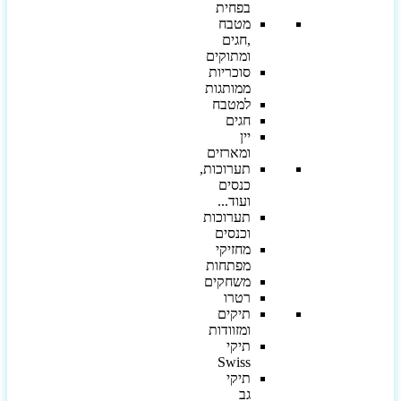
בפחית
מטבח
,חגים
ומתוקים
סוכריות
ממותגות
למטבח
חגים
יין
ומארזים
תערוכות,
כנסים
ועוד...
תערוכות
וכנסים
מחזיקי
מפתחות
משחקים
רטרו
תיקים
ומזוודות
תיקי
Swiss
תיקי
גב