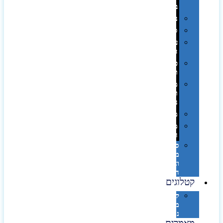
בפחית
נסיעות
ספורט
על
השולחן…
פינוק
וספא
מזוודות
ותיקי
נסיעות
מטריות
מוצרי
חוף
סביבת
מחשב
וציוד
היקפי
קטלוגים
קטלוג
מוצרי
נייר