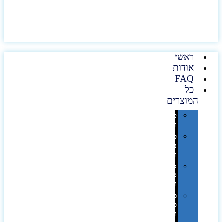
ראשי
אודות
FAQ
כל
המוצרים
טכנולוגיה
וגאדג'טים
פנאי,
נופש
ונסיעות
סביבת
משרד
ופרימיום
כלים,
פנסים
ורכב