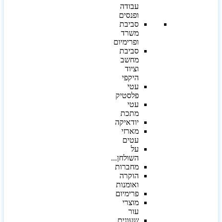
עבודה
ופנסים
סביבת
משרד
ופרימיום
סביבת
מחשב
וציוד
היקפי
עטי
פלסטיק
עטי
מתכת
יודאיקה
מארזי
עטים
על
השולחן...
מחברות
הוקרה
ואומנות
פרימיום
מוצרי
עור
שעונים