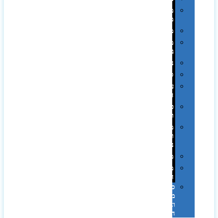
מחזיקי
מפתחות
משחקים
מתנה
בפחית
נסיעות
ספורט
על
השולחן…
פינוק
וספא
מזוודות
ותיקי
נסיעות
מטריות
מוצרי
חוף
סביבת
מחשב
וציוד
היקפי