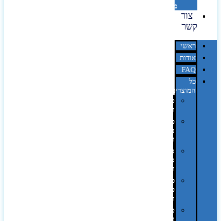
מדבקות
צור
קשר
ראשי
אודות
FAQ
כל
המוצרים
טכנולוגיה
וגאדג'טים
פנאי,
נופש
ונסיעות
סביבת
משרד
ופרימיום
כלים,
פנסים
ורכב
טקסטיל
וחורף