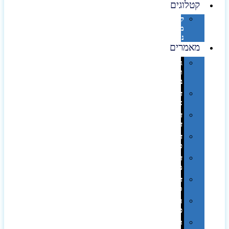
קטלוגים
קטלוג
מוצרי
נייר
מאמרים
גימורים
והשבחות
בדפוס
דפוס
אופסט
דפוס
דיגיטלי
דפוס
טמפון
דפוס
משי
דפוס
סובלימציה
הדפס
פרוצס
חריטה