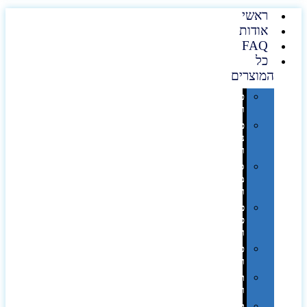
ראשי
אודות
FAQ
כל
המוצרים
טכנולוגיה
וגאדג'טים
פנאי,
נופש
ונסיעות
סביבת
משרד
ופרימיום
כלים,
פנסים
ורכב
טקסטיל
וחורף
תיקים
ומזוודות
תערוכות,