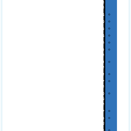
גיבוי
ומטענים
ביגוד
כובעים
מגבות
בקבוקים
תרמי
ספלים
וכוסות
הוקרה
ואומנות
חגים
יין
ומארזים
כלי
עבודה
ופנסים
למטבח
מוצרי
עור
מחברות