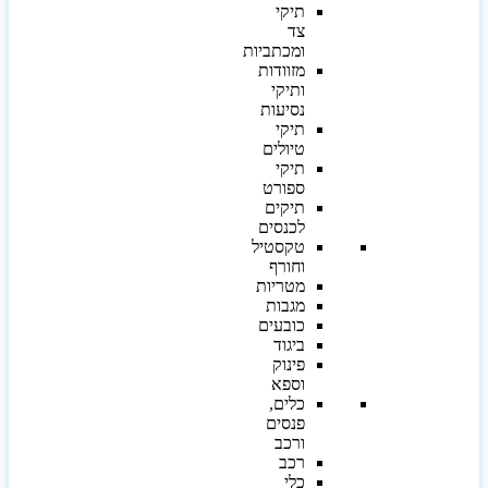
תיקי
צד
ומכתביות
מזוודות
ותיקי
נסיעות
תיקי
טיולים
תיקי
ספורט
תיקים
לכנסים
טקסטיל
וחורף
מטריות
מגבות
כובעים
ביגוד
פינוק
וספא
כלים,
פנסים
ורכב
רכב
כלי