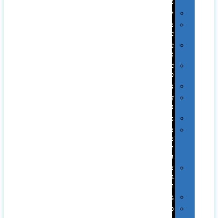
ממותגות
יודאיקה
מארזי
עטים
עטי
מתכת
עטי
פלסטיק
אוזניות
זכרונות
ניידים
מפצלים
סביבת
מחשב
וציוד
היקפי
סוללות
גיבוי
ומטענים
ביגוד
כובעים