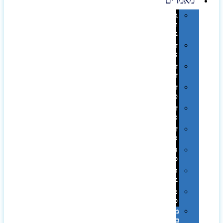
מאמרים
גימורים
והשבחות
בדפוס
דפוס
אופסט
דפוס
דיגיטלי
דפוס
טמפון
דפוס
משי
דפוס
סובלימציה
הדפס
פרוצס
חריטה
בלייזר
מהו
פנטון?
מיתוג
באמצעות