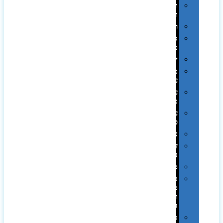
תערוכות
וכנסים
רמקולים
סוכריות
ממותגות
יודאיקה
מארזי
עטים
עטי
מתכת
עטי
פלסטיק
אוזניות
זכרונות
ניידים
מפצלים
סביבת
מחשב
וציוד
היקפי
סוללות