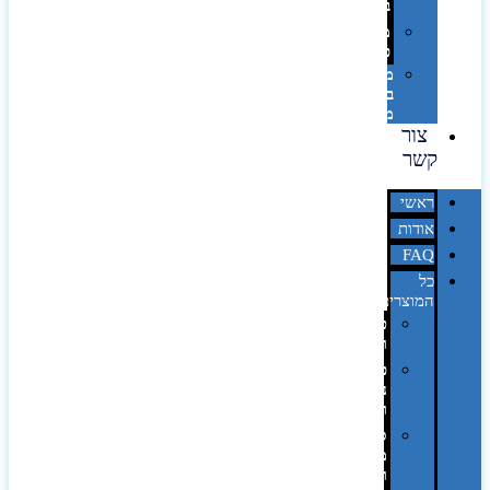
בלייזר
מהו
פנטון?
מיתוג
באמצעות
מדבקות
צור
קשר
ראשי
אודות
FAQ
כל
המוצרים
טכנולוגיה
וגאדג'טים
פנאי,
נופש
ונסיעות
סביבת
משרד
ופרימיום