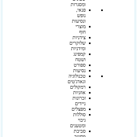
ומסגרות
פנאי,
נופש
ונסיעות
מוצרי
חוף
צידניות
שלוקרים
ומידניות
קמפינג
ושטח
ספורט
נסיעות
טכנולוגיה
וגאדג'טים
רמקולים
אוזניות
זכרונות
ניידים
מפצלים
סוללות
גיבוי
ומטענים
סביבת
מחשב