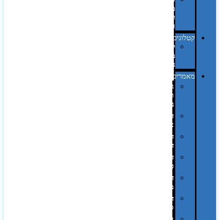
מחשב
וציוד
היקפי
קטלוגים
קטלוג
מוצרי
נייר
מאמרים
גימורים
והשבחות
בדפוס
דפוס
אופסט
דפוס
דיגיטלי
דפוס
טמפון
דפוס
משי
דפוס
סובלימציה
הדפס