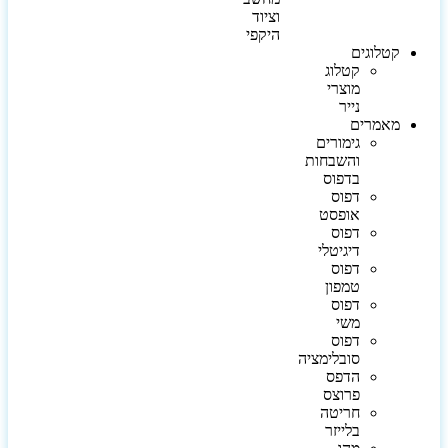
וציוד
היקפי
קטלוגים
קטלוג
מוצרי
נייר
מאמרים
גימורים
והשבחות
בדפוס
דפוס
אופסט
דפוס
דיגיטלי
דפוס
טמפון
דפוס
משי
דפוס
סובלימציה
הדפס
פרוצס
חריטה
בלייזר