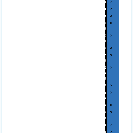
מגבות
בקבוקים
תרמי
ספלים
וכוסות
הוקרה
ואומנות
חגים
יין
ומארזים
כלי
עבודה
ופנסים
למטבח
מוצרי
עור
מחברות
מחזיקי
מפתחות
משחקים
מתנה