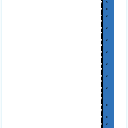
רטרו
רכב
שעונים
ומסגרות
תיקים
לכנסים
תיקי
Swiss
תיקי
גב
תיקי
טיולים
תיקי
ספורט
תיקי
צד
ומכתביות
תערוכות
וכנסים
רמקולים
סוכריות