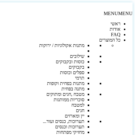
MENU
MENU
ראשי
אודות
FAQ
כל המוצרים
מתנות אקולוגיות / ירוקות
שילובים
כוסות ובקבוקים
בקבוקים
ספלים וכוסות
תרמי
מתנות בפחית וקופות
מתנה בפחית
מטבח ,חגים ומתוקים
סוכריות ממותגות
למטבח
חגים
יין ומארזים
תערוכות, כנסים ועוד...
תערוכות וכנסים
מחזיקי מפתחות