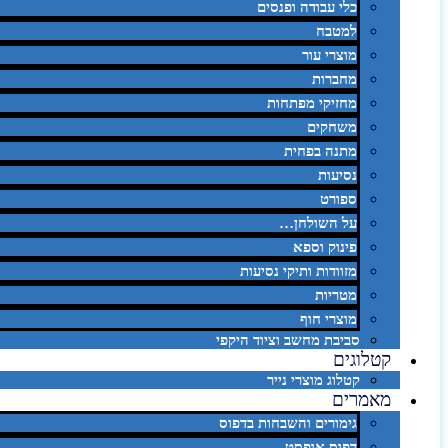
כלי עבודה ופנסים
למטבח
מוצרי עור
מחברות
מחזיקי מפתחות
משחקים
מתנה בפחית
נסיעות
ספורט
על השולחן…
פינוק וספא
מזוודות ותיקי נסיעות
מטריות
מוצרי חוף
סביבת מחשב וציוד היקפי
קטלוגים
קטלוג מוצרי נייר
מאמרים
גימורים והשבחות בדפוס
דפוס אופסט