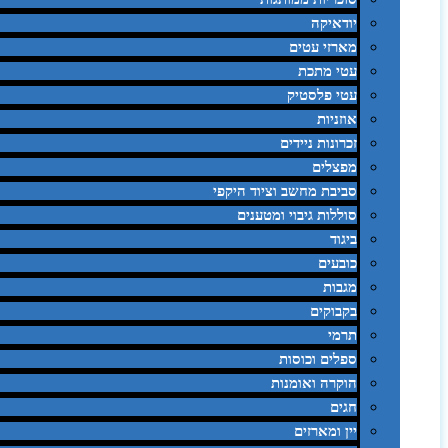
יודאיקה
מארזי עטים
עטי מתכת
עטי פלסטיק
אוזניות
זכרונות ניידים
מפצלים
סביבת מחשב וציוד היקפי
סוללות גיבוי ומטענים
ביגוד
כובעים
מגבות
בקבוקים
תרמי
ספלים וכוסות
הוקרה ואומנות
חגים
יין ומארזים