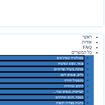
ראשי
אודות
FAQ
כל המוצרים
טכנולוגיה וגאדג'טים
פנאי, נופש ונסיעות
סביבת משרד ופרימיום
כלים, פנסים ורכב
טקסטיל וחורף
תיקים ומזוודות
תערוכות, כנסים ועוד…
מטבח ,חגים ומתוקים
מתנות בפחית וקופות