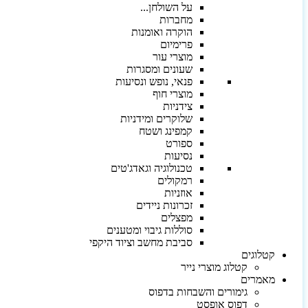
על השולחן...
מחברות
הוקרה ואומנות
פרימיום
מוצרי עור
שעונים ומסגרות
פנאי, נופש ונסיעות
מוצרי חוף
צידניות
שלוקרים ומידניות
קמפינג ושטח
ספורט
נסיעות
טכנולוגיה וגאדג'טים
רמקולים
אוזניות
זכרונות ניידים
מפצלים
סוללות גיבוי ומטענים
סביבת מחשב וציוד היקפי
קטלוגים
קטלוג מוצרי נייר
מאמרים
גימורים והשבחות בדפוס
דפוס אופסט