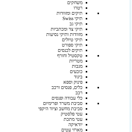
משחקים
רטרו
תיקים ומזוודות
תיקי Swiss
תיקי גב
תיקי צד ומכתביות
מזוודות ותיקי נסיעות
תיקי טיולים
תיקי ספורט
תיקים לכנסים
טקסטיל וחורף
מטריות
מגבות
כובעים
ביגוד
פינוק וספא
כלים, פנסים ורכב
רכב
כלי עבודה ופנסים
סביבת משרד ופרימיום
סביבת מחשב וציוד היקפי
עטי פלסטיק
עטי מתכת
יודאיקה
מארזי עטים