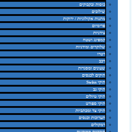
כוסות ובקבוקים
שילובים
מתנות אקולוגיות / ירוקות
פרימיום
צידניות
קמפינג ושטח
שלוקרים ומידניות
רטרו
רכב
שעונים ומסגרות
תיקים לכנסים
תיקי Swiss
תיקי גב
תיקי טיולים
תיקי ספורט
תיקי צד ומכתביות
תערוכות וכנסים
רמקולים
סוכריות ממותגות