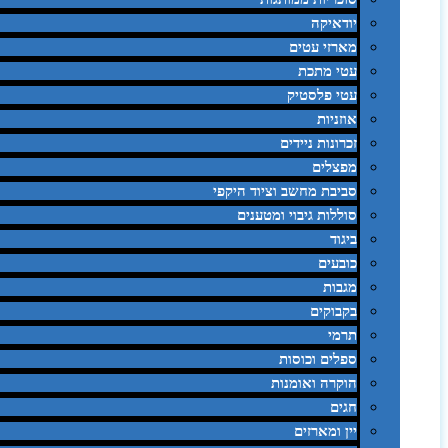
יודאיקה
מארזי עטים
עטי מתכת
עטי פלסטיק
אוזניות
זכרונות ניידים
מפצלים
סביבת מחשב וציוד היקפי
סוללות גיבוי ומטענים
ביגוד
כובעים
מגבות
בקבוקים
תרמי
ספלים וכוסות
הוקרה ואומנות
חגים
יין ומארזים