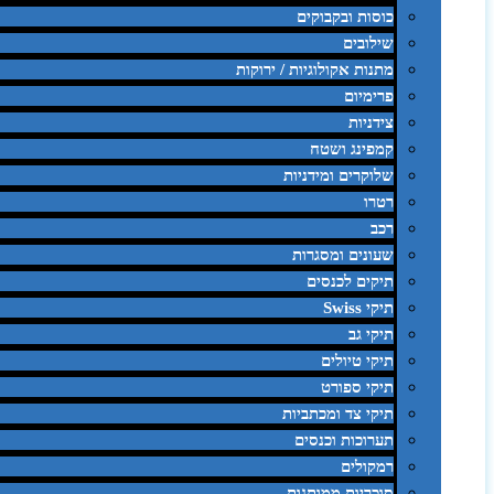
כוסות ובקבוקים
שילובים
מתנות אקולוגיות / ירוקות
פרימיום
צידניות
קמפינג ושטח
שלוקרים ומידניות
רטרו
רכב
שעונים ומסגרות
תיקים לכנסים
תיקי Swiss
תיקי גב
תיקי טיולים
תיקי ספורט
תיקי צד ומכתביות
תערוכות וכנסים
רמקולים
סוכריות ממותגות