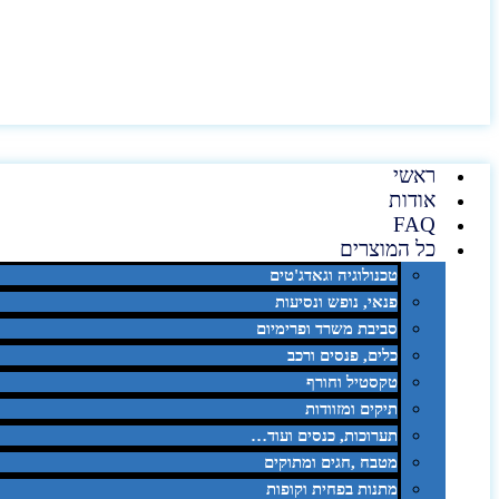
ראשי
אודות
FAQ
כל המוצרים
טכנולוגיה וגאדג'טים
פנאי, נופש ונסיעות
סביבת משרד ופרימיום
כלים, פנסים ורכב
טקסטיל וחורף
תיקים ומזוודות
תערוכות, כנסים ועוד…
מטבח ,חגים ומתוקים
מתנות בפחית וקופות