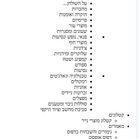
על השולחן...
מחברות
הוקרה ואומנות
פרימיום
מוצרי עור
שעונים ומסגרות
פנאי, נופש ונסיעות
מוצרי חוף
צידניות
שלוקרים ומידניות
קמפינג ושטח
ספורט
נסיעות
טכנולוגיה וגאדג'טים
רמקולים
אוזניות
זכרונות ניידים
מפצלים
סוללות גיבוי ומטענים
סביבת מחשב וציוד היקפי
קטלוגים
קטלוג מוצרי נייר
מאמרים
גימורים והשבחות בדפוס
דפוס אופסט