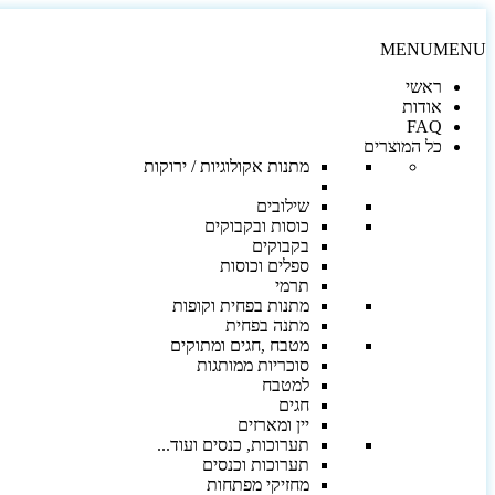
MENU
MENU
ראשי
אודות
FAQ
כל המוצרים
מתנות אקולוגיות / ירוקות
שילובים
כוסות ובקבוקים
בקבוקים
ספלים וכוסות
תרמי
מתנות בפחית וקופות
מתנה בפחית
מטבח ,חגים ומתוקים
סוכריות ממותגות
למטבח
חגים
יין ומארזים
תערוכות, כנסים ועוד...
תערוכות וכנסים
מחזיקי מפתחות