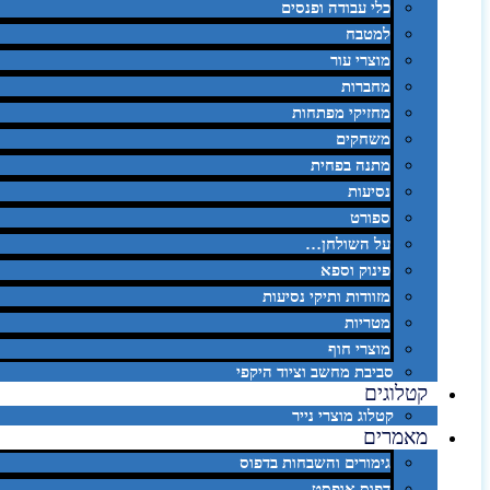
כלי עבודה ופנסים
למטבח
מוצרי עור
מחברות
מחזיקי מפתחות
משחקים
מתנה בפחית
נסיעות
ספורט
על השולחן…
פינוק וספא
מזוודות ותיקי נסיעות
מטריות
מוצרי חוף
סביבת מחשב וציוד היקפי
קטלוגים
קטלוג מוצרי נייר
מאמרים
גימורים והשבחות בדפוס
דפוס אופסט