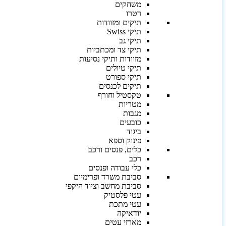
משחקים
רטרו
תיקים ומזוודות
תיקי Swiss
תיקי גב
תיקי צד ומכתביות
מזוודות ותיקי נסיעות
תיקי טיולים
תיקי ספורט
תיקים לכנסים
טקסטיל וחורף
מטריות
מגבות
כובעים
ביגוד
פינוק וספא
כלים, פנסים ורכב
רכב
כלי עבודה ופנסים
סביבת משרד ופרימיום
סביבת מחשב וציוד היקפי
עטי פלסטיק
עטי מתכת
יודאיקה
מארזי עטים